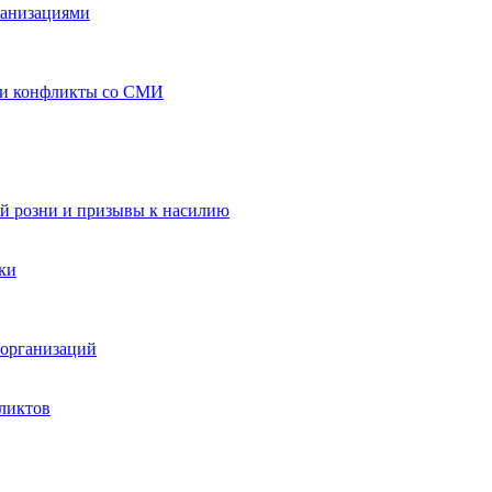
ганизациями
 и конфликты со СМИ
й розни и призывы к насилию
ки
организаций
ликтов