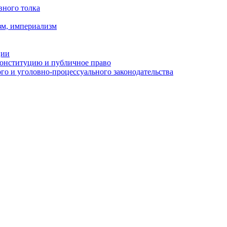
вного толка
зм, империализм
ции
Конституцию и публичное право
о и уголовно-процессуального законодательства