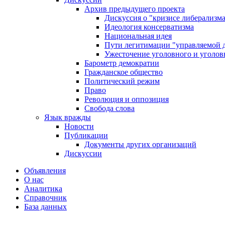
Архив предыдущего проекта
Дискуссия о "кризисе либерализм
Идеология консерватизма
Национальная идея
Пути легитимации "управляемой 
Ужесточение уголовного и уголов
Барометр демократии
Гражданское общество
Политический режим
Право
Революция и оппозиция
Свобода слова
Язык вражды
Новости
Публикации
Документы других организаций
Дискуссии
Объявления
О нас
Аналитика
Справочник
База данных