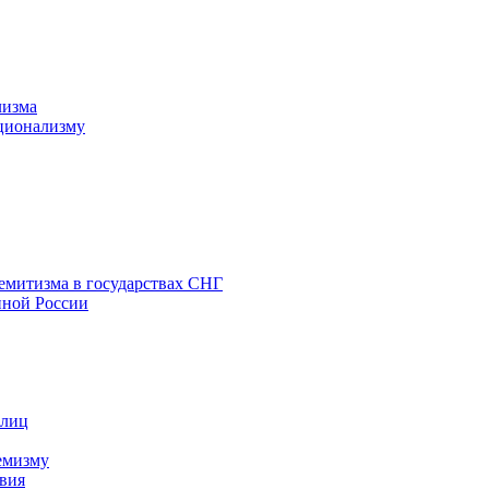
лизма
ционализму
емитизма в государствах СНГ
нной России
 лиц
емизму
вия