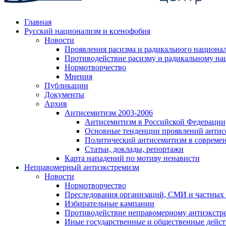
Главная
Русский национализм и ксенофобия
Новости
Проявления расизма и радикального национа
Противодействие расизму и радикальному на
Нормотворчество
Мнения
Публикации
Документы
Архив
Антисемитизм 2003-2006
Антисемитизм в Российской Федерации
Основные тенденции проявлений антис
Политический антисемитизм в совреме
Статьи, доклады, репортажи
Карта нападений по мотиву ненависти
Неправомерный антиэкстремизм
Новости
Нормотворчество
Преследования организаций, СМИ и частных
Избирательные кампании
Противодействие неправомерному антиэкстр
Иные государственные и общественные дейст