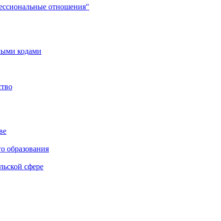
фессиональные отношения"
мыми кодами
ство
ве
го образования
льской сфере