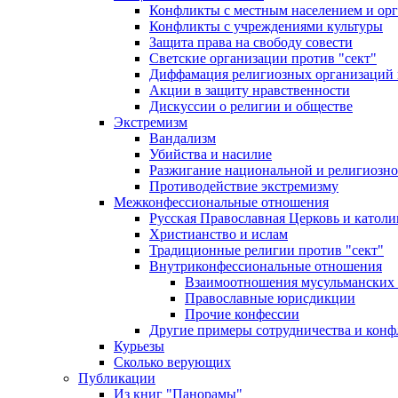
Конфликты с местным населением и ор
Конфликты с учреждениями культуры
Защита права на свободу совести
Светские организации против "сект"
Диффамация религиозных организаций
Акции в защиту нравственности
Дискуссии о религии и обществе
Экстремизм
Вандализм
Убийства и насилие
Разжигание национальной и религиозно
Противодействие экстремизму
Межконфессиональные отношения
Русская Православная Церковь и католи
Христианство и ислам
Традиционные религии против "сект"
Внутриконфессиональные отношения
Взаимоотношения мусульманских 
Православные юрисдикции
Прочие конфессии
Другие примеры сотрудничества и конф
Курьезы
Сколько верующих
Публикации
Из книг "Панорамы"