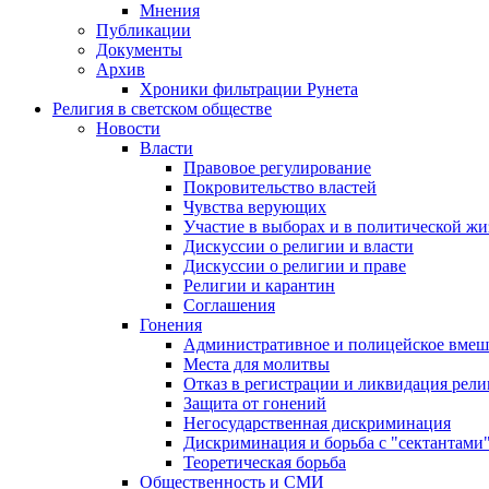
Мнения
Публикации
Документы
Архив
Хроники фильтрации Рунета
Религия в светском обществе
Новости
Власти
Правовое регулирование
Покровительство властей
Чувства верующих
Участие в выборах и в политической ж
Дискуссии о религии и власти
Дискуссии о религии и праве
Религии и карантин
Соглашения
Гонения
Административное и полицейское вмеш
Места для молитвы
Отказ в регистрации и ликвидация рел
Защита от гонений
Негосударственная дискриминация
Дискриминация и борьба с "сектантами
Теоретическая борьба
Общественность и СМИ