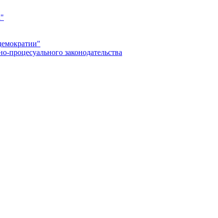
а"
демократии"
но-процесуального законодательства