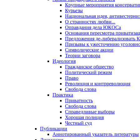
Крупные мероприятия консервати
Курьезы
Национальная идея, антивестерни
О странностях любви...
Оправдания дела ЮКОСа
Основания пересмотра приватиза
Предложения де-либерализовать 
Призывы к ужесточению уголовног
Символические акции
Теории заговора
Идеология
Гражданское общество
Политический режим
Право
Революция и контрреволюция
Свобода слова
Практика
Приватность
Свобода слова
Справедливые выборы
Хорошая полиция
Честный суд
Публикации
Аннотированный указатель литературы
Дискуссии