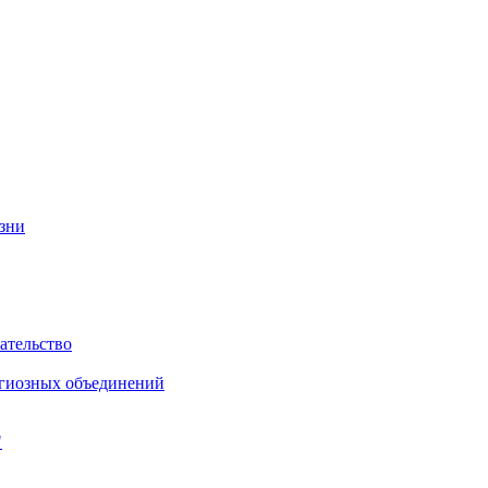
изни
ательство
игиозных объединений
"