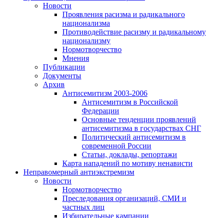
Новости
Проявления расизма и радикального
национализма
Противодействие расизму и радикальному
национализму
Нормотворчество
Мнения
Публикации
Документы
Архив
Антисемитизм 2003-2006
Антисемитизм в Российской
Федерации
Основные тенденции проявлений
антисемитизма в государствах СНГ
Политический антисемитизм в
современной России
Статьи, доклады, репортажи
Карта нападений по мотиву ненависти
Неправомерный антиэкстремизм
Новости
Нормотворчество
Преследования организаций, СМИ и
частных лиц
Избирательные кампании