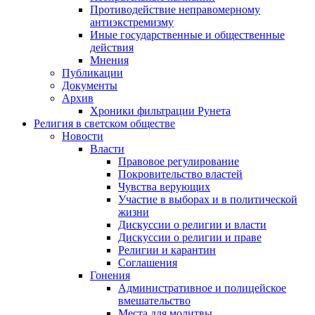
Противодействие неправомерному
антиэкстремизму
Иные государственные и общественные
действия
Мнения
Публикации
Документы
Архив
Хроники фильтрации Рунета
Религия в светском обществе
Новости
Власти
Правовое регулирование
Покровительство властей
Чувства верующих
Участие в выборах и в политической
жизни
Дискуссии о религии и власти
Дискуссии о религии и праве
Религии и карантин
Соглашения
Гонения
Административное и полицейское
вмешательство
Места для молитвы