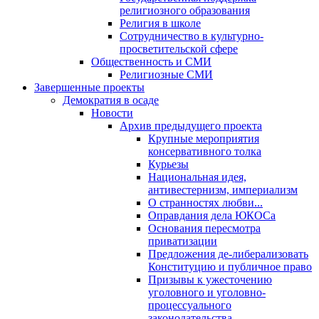
религиозного образования
Религия в школе
Сотрудничество в культурно-
просветительской сфере
Общественность и СМИ
Религиозные СМИ
Завершенные проекты
Демократия в осаде
Новости
Архив предыдущего проекта
Крупные мероприятия
консервативного толка
Курьезы
Национальная идея,
антивестернизм, империализм
О странностях любви...
Оправдания дела ЮКОСа
Основания пересмотра
приватизации
Предложения де-либерализовать
Конституцию и публичное право
Призывы к ужесточению
уголовного и уголовно-
процессуального
законодательства