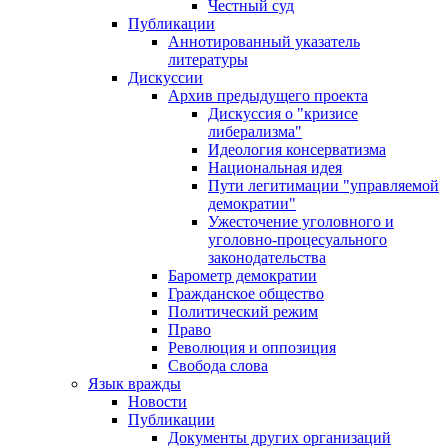
Честный суд
Публикации
Аннотированный указатель
литературы
Дискуссии
Архив предыдущего проекта
Дискуссия о "кризисе
либерализма"
Идеология консерватизма
Национальная идея
Пути легитимации "управляемой
демократии"
Ужесточение уголовного и
уголовно-процесуального
законодательства
Барометр демократии
Гражданское общество
Политический режим
Право
Революция и оппозиция
Свобода слова
Язык вражды
Новости
Публикации
Документы других организаций