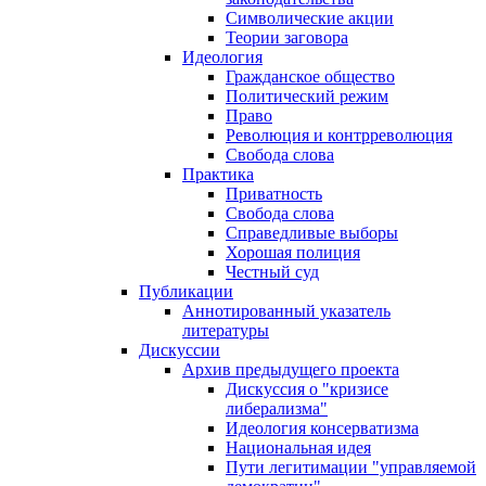
Символические акции
Теории заговора
Идеология
Гражданское общество
Политический режим
Право
Революция и контрреволюция
Свобода слова
Практика
Приватность
Свобода слова
Справедливые выборы
Хорошая полиция
Честный суд
Публикации
Аннотированный указатель
литературы
Дискуссии
Архив предыдущего проекта
Дискуссия о "кризисе
либерализма"
Идеология консерватизма
Национальная идея
Пути легитимации "управляемой