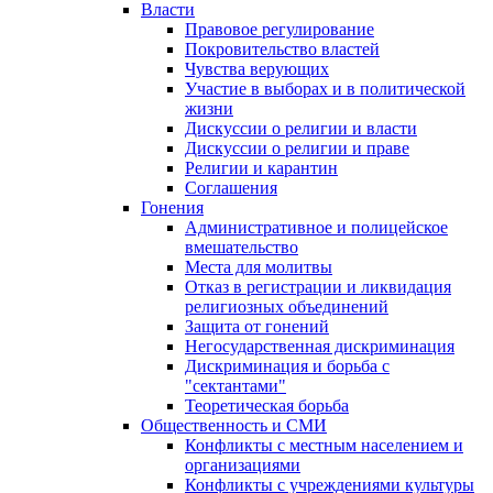
Власти
Правовое регулирование
Покровительство властей
Чувства верующих
Участие в выборах и в политической
жизни
Дискуссии о религии и власти
Дискуссии о религии и праве
Религии и карантин
Соглашения
Гонения
Административное и полицейское
вмешательство
Места для молитвы
Отказ в регистрации и ликвидация
религиозных объединений
Защита от гонений
Негосударственная дискриминация
Дискриминация и борьба с
"сектантами"
Теоретическая борьба
Общественность и СМИ
Конфликты с местным населением и
организациями
Конфликты с учреждениями культуры