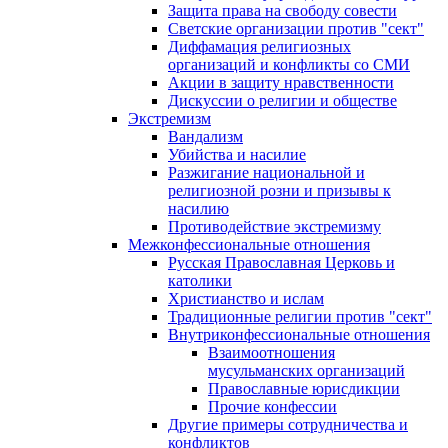
Защита права на свободу совести
Светские организации против "сект"
Диффамация религиозных
организаций и конфликты со СМИ
Акции в защиту нравственности
Дискуссии о религии и обществе
Экстремизм
Вандализм
Убийства и насилие
Разжигание национальной и
религиозной розни и призывы к
насилию
Противодействие экстремизму
Межконфессиональные отношения
Русская Православная Церковь и
католики
Христианство и ислам
Традиционные религии против "сект"
Внутриконфессиональные отношения
Взаимоотношения
мусульманских организаций
Православные юрисдикции
Прочие конфессии
Другие примеры сотрудничества и
конфликтов