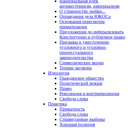
Национальная идея,
антивестернизм, империализм
О странностях любви...
Оправдания дела ЮКОСа
Основания пересмотра
приватизации
Предложения де-либерализовать
Конституцию и публичное право
Призывы к ужесточению
уголовного и уголовно-
процессуального
законодательства
Символические акции
Теории заговора
Идеология
Гражданское общество
Политический режим
Право
Революция и контрреволюция
Свобода слова
Практика
Приватность
Свобода слова
Справедливые выборы
Хорошая полиция