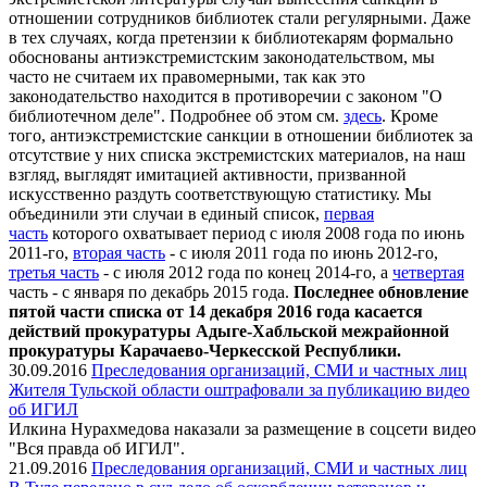
отношении сотрудников библиотек стали регулярными. Даже
в тех случаях, когда претензии к библиотекарям формально
обоснованы антиэкстремистским законодательством, мы
часто не считаем их правомерными, так как это
законодательство находится в противоречии с законом "О
библиотечном деле". Подробнее об этом см.
здесь
. Кроме
того, антиэкстремистские санкции в отношении библиотек за
отсутствие у них списка экстремистских материалов, на наш
взгляд, выглядят имитацией активности, призванной
искусственно раздуть соответствующую статистику. Мы
объединили эти случаи в единый список,
первая
часть
которого охватывает период с июля 2008 года по июнь
2011-го,
вторая часть
- с июля 2011 года по июнь 2012-го,
третья часть
- с июля 2012 года по конец 2014-го, а
четвертая
часть - с января по декабрь 2015 года.
Последнее обновление
пятой части списка от 14 декабря 2016 года касается
действий прокуратуры Адыге-Хабльской межрайонной
прокуратуры Карачаево-Черкесской Республики.
30.09.2016
Преследования организаций, СМИ и частных лиц
Жителя Тульской области оштрафовали за публикацию видео
об ИГИЛ
Илкина Нурахмедова наказали за размещение в соцсети видео
"Вся правда об ИГИЛ".
21.09.2016
Преследования организаций, СМИ и частных лиц