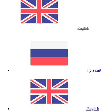
English
Русский
English