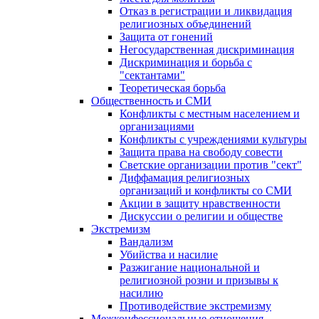
Отказ в регистрации и ликвидация
религиозных объединений
Защита от гонений
Негосударственная дискриминация
Дискриминация и борьба с
"сектантами"
Теоретическая борьба
Общественность и СМИ
Конфликты с местным населением и
организациями
Конфликты с учреждениями культуры
Защита права на свободу совести
Светские организации против "сект"
Диффамация религиозных
организаций и конфликты со СМИ
Акции в защиту нравственности
Дискуссии о религии и обществе
Экстремизм
Вандализм
Убийства и насилие
Разжигание национальной и
религиозной розни и призывы к
насилию
Противодействие экстремизму
Межконфессиональные отношения