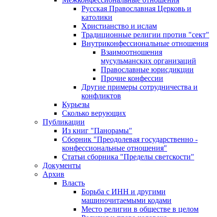
Русская Православная Церковь и
католики
Христианство и ислам
Традиционные религии против "сект"
Внутриконфессиональные отношения
Взаимоотношения
мусульманских организаций
Православные юрисдикции
Прочие конфессии
Другие примеры сотрудничества и
конфликтов
Курьезы
Сколько верующих
Публикации
Из книг "Панорамы"
Сборник "Преодолевая государственно -
конфессиональные отношения"
Статьи сборника "Пределы светскости"
Документы
Архив
Власть
Борьба с ИНН и другими
машиночитаемыми кодами
Место религии в обществе в целом