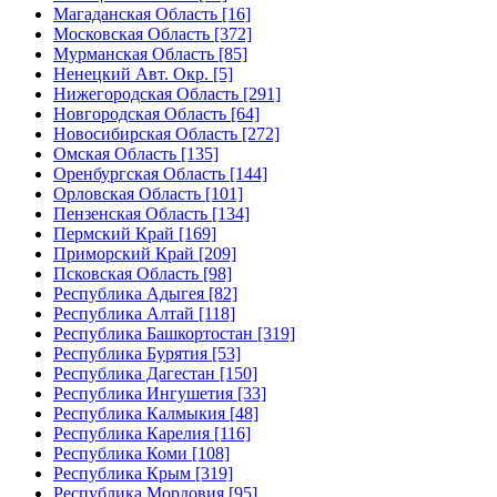
Магаданская Область [16]
Московская Область [372]
Мурманская Область [85]
Ненецкий Авт. Окр. [5]
Нижегородская Область [291]
Новгородская Область [64]
Новосибирская Область [272]
Омская Область [135]
Оренбургская Область [144]
Орловская Область [101]
Пензенская Область [134]
Пермский Край [169]
Приморский Край [209]
Псковская Область [98]
Республика Адыгея [82]
Республика Алтай [118]
Республика Башкортостан [319]
Республика Бурятия [53]
Республика Дагестан [150]
Республика Ингушетия [33]
Республика Калмыкия [48]
Республика Карелия [116]
Республика Коми [108]
Республика Крым [319]
Республика Мордовия [95]