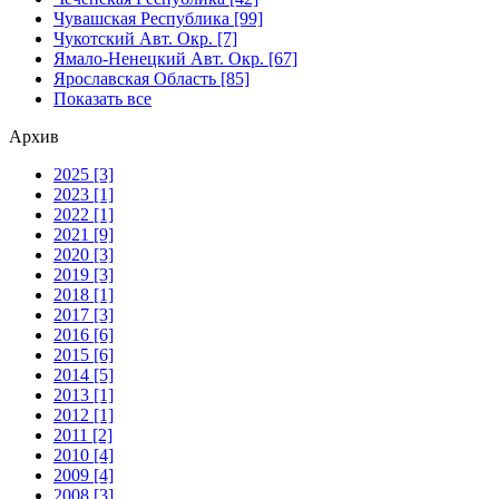
Чувашская Республика [99]
Чукотский Авт. Окр. [7]
Ямало-Ненецкий Авт. Окр. [67]
Ярославская Область [85]
Показать все
Архив
2025 [3]
2023 [1]
2022 [1]
2021 [9]
2020 [3]
2019 [3]
2018 [1]
2017 [3]
2016 [6]
2015 [6]
2014 [5]
2013 [1]
2012 [1]
2011 [2]
2010 [4]
2009 [4]
2008 [3]