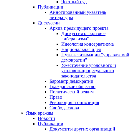
Честный суд
Публикации
Аннотированный указатель
литературы
Дискуссии
Архив предыдущего проекта
Дискуссия о "кризисе
либерализма"
Идеология консерватизма
Национальная идея
Пути легитимации "управляемой
демократии"
Ужесточение уголовного и
уголовно-процесуального
законодательства
Барометр демократии
Гражданское общество
Политический режим
Право
Революция и оппозиция
Свобода слова
Язык вражды
Новости
Публикации
Документы других организаций