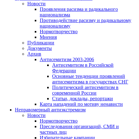
Новости
Проявления расизма и радикального
национализма
Противодействие расизму и радикальному
национализму
Нормотворчество
Мнения
Публикации
Документы
Архив
Антисемитизм 2003-2006
Антисемитизм в Российской
Федерации
Основные тенденции проявлений
антисемитизма в государствах СНГ
Политический антисемитизм в
современной России
Статьи, доклады, репортажи
Карта нападений по мотиву ненависти
Неправомерный антиэкстремизм
Новости
Нормотворчество
Преследования организаций, СМИ и
частных лиц
Избирательные кампании