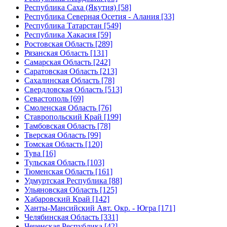
Республика Саха (Якутия) [58]
Республика Северная Осетия - Алания [33]
Республика Татарстан [549]
Республика Хакасия [59]
Ростовская Область [289]
Рязанская Область [131]
Самарская Область [242]
Саратовская Область [213]
Сахалинская Область [78]
Свердловская Область [513]
Севастополь [69]
Смоленская Область [76]
Ставропольский Край [199]
Тамбовская Область [78]
Тверская Область [99]
Томская Область [120]
Тува [16]
Тульская Область [103]
Тюменская Область [161]
Удмуртская Республика [88]
Ульяновская Область [125]
Хабаровский Край [142]
Ханты-Мансийский Авт. Окр. - Югра [171]
Челябинская Область [331]
Чеченская Республика [42]