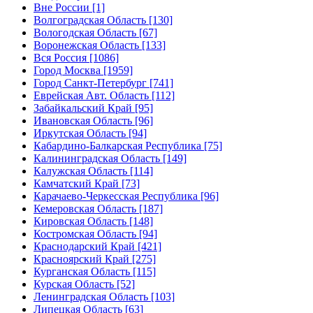
Вне России [1]
Волгоградская Область [130]
Вологодская Область [67]
Воронежская Область [133]
Вся Россия [1086]
Город Москва [1959]
Город Санкт-Петербург [741]
Еврейская Авт. Область [112]
Забайкальский Край [95]
Ивановская Область [96]
Иркутская Область [94]
Кабардино-Балкарская Республика [75]
Калининградская Область [149]
Калужская Область [114]
Камчатский Край [73]
Карачаево-Черкесская Республика [96]
Кемеровская Область [187]
Кировская Область [148]
Костромская Область [94]
Краснодарский Край [421]
Красноярский Край [275]
Курганская Область [115]
Курская Область [52]
Ленинградская Область [103]
Липецкая Область [63]