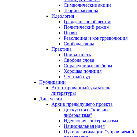
Символические акции
Теории заговора
Идеология
Гражданское общество
Политический режим
Право
Революция и контрреволюция
Свобода слова
Практика
Приватность
Свобода слова
Справедливые выборы
Хорошая полиция
Честный суд
Публикации
Аннотированный указатель
литературы
Дискуссии
Архив предыдущего проекта
Дискуссия о "кризисе
либерализма"
Идеология консерватизма
Национальная идея
Пути легитимации "управляемой