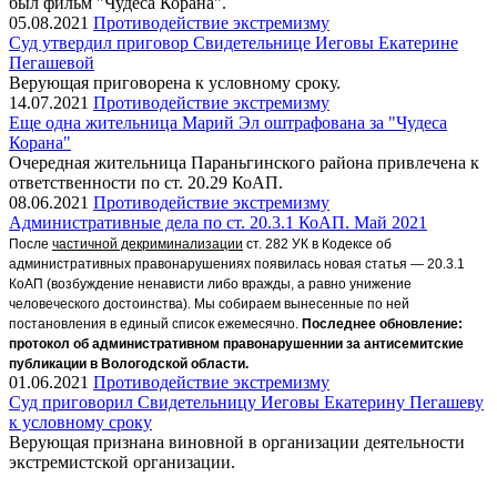
был фильм "Чудеса Корана".
05.08.2021
Противодействие экстремизму
Суд утвердил приговор Свидетельнице Иеговы Екатерине
Пегашевой
Верующая приговорена к условному сроку.
14.07.2021
Противодействие экстремизму
Еще одна жительница Марий Эл оштрафована за "Чудеса
Корана"
Очередная жительница Параньгинского района привлечена к
ответственности по ст. 20.29 КоАП.
08.06.2021
Противодействие экстремизму
Административные дела по ст. 20.3.1 КоАП. Май 2021
После
частичной декриминализации
ст. 282 УК в Кодексе об
административных правонарушениях появилась новая статья — 20.3.1
КоАП (возбуждение ненависти либо вражды, а равно унижение
человеческого достоинства). Мы собираем вынесенные по ней
постановления в единый список ежемесячно.
Последнее обновление:
протокол об административном правонарушеннии за антисемитские
публикации в Вологодской области.
01.06.2021
Противодействие экстремизму
Суд приговорил Свидетельницу Иеговы Екатерину Пегашеву
к условному сроку
Верующая признана виновной в организации деятельности
экстремистской организации.