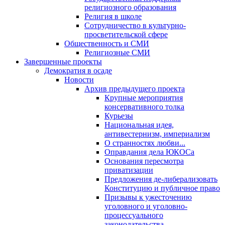
религиозного образования
Религия в школе
Сотрудничество в культурно-
просветительской сфере
Общественность и СМИ
Религиозные СМИ
Завершенные проекты
Демократия в осаде
Новости
Архив предыдущего проекта
Крупные мероприятия
консервативного толка
Курьезы
Национальная идея,
антивестернизм, империализм
О странностях любви...
Оправдания дела ЮКОСа
Основания пересмотра
приватизации
Предложения де-либерализовать
Конституцию и публичное право
Призывы к ужесточению
уголовного и уголовно-
процессуального
законодательства