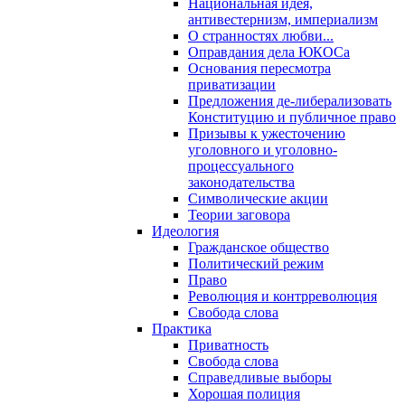
Национальная идея,
антивестернизм, империализм
О странностях любви...
Оправдания дела ЮКОСа
Основания пересмотра
приватизации
Предложения де-либерализовать
Конституцию и публичное право
Призывы к ужесточению
уголовного и уголовно-
процессуального
законодательства
Символические акции
Теории заговора
Идеология
Гражданское общество
Политический режим
Право
Революция и контрреволюция
Свобода слова
Практика
Приватность
Свобода слова
Справедливые выборы
Хорошая полиция