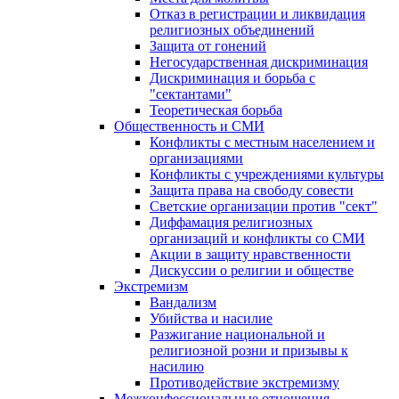
Отказ в регистрации и ликвидация
религиозных объединений
Защита от гонений
Негосударственная дискриминация
Дискриминация и борьба с
"сектантами"
Теоретическая борьба
Общественность и СМИ
Конфликты с местным населением и
организациями
Конфликты с учреждениями культуры
Защита права на свободу совести
Светские организации против "сект"
Диффамация религиозных
организаций и конфликты со СМИ
Акции в защиту нравственности
Дискуссии о религии и обществе
Экстремизм
Вандализм
Убийства и насилие
Разжигание национальной и
религиозной розни и призывы к
насилию
Противодействие экстремизму
Межконфессиональные отношения