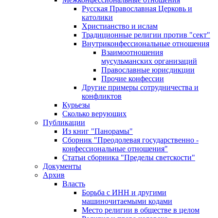
Русская Православная Церковь и
католики
Христианство и ислам
Традиционные религии против "сект"
Внутриконфессиональные отношения
Взаимоотношения
мусульманских организаций
Православные юрисдикции
Прочие конфессии
Другие примеры сотрудничества и
конфликтов
Курьезы
Сколько верующих
Публикации
Из книг "Панорамы"
Сборник "Преодолевая государственно -
конфессиональные отношения"
Статьи сборника "Пределы светскости"
Документы
Архив
Власть
Борьба с ИНН и другими
машиночитаемыми кодами
Место религии в обществе в целом