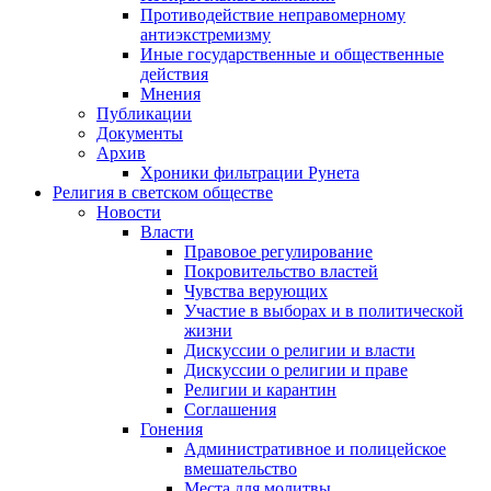
Противодействие неправомерному
антиэкстремизму
Иные государственные и общественные
действия
Мнения
Публикации
Документы
Архив
Хроники фильтрации Рунета
Религия в светском обществе
Новости
Власти
Правовое регулирование
Покровительство властей
Чувства верующих
Участие в выборах и в политической
жизни
Дискуссии о религии и власти
Дискуссии о религии и праве
Религии и карантин
Соглашения
Гонения
Административное и полицейское
вмешательство
Места для молитвы