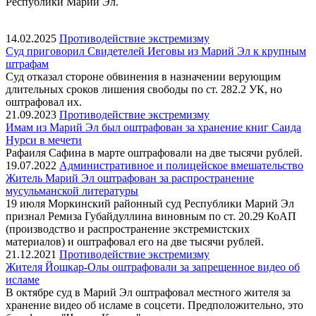
Республики Марий Эл.
14.02.2025
Противодействие экстремизму
Суд приговорил Свидетелей Иеговы из Марий Эл к крупным
штрафам
Суд отказал стороне обвинения в назначении верующим
длительных сроков лишения свободы по ст. 282.2 УК, но
оштрафовал их.
21.09.2023
Противодействие экстремизму
Имам из Марий Эл был оштрафован за хранение книг Саида
Нурси в мечети
Рафаиля Сафина в марте оштрафовали на две тысячи рублей.
19.07.2022
Административное и полицейское вмешательство
Житель Марий Эл оштрафован за распространение
мусульманской литературы
19 июля Моркинский районный суд Республики Марий Эл
признал Ремиза Губайдуллина виновным по ст. 20.29 КоАП
(производство и распространение экстремистских
материалов) и оштрафовал его на две тысячи рублей.
21.12.2021
Противодействие экстремизму
Жителя Йошкар-Олы оштрафовали за запрещенное видео об
исламе
В октябре суд в Марий Эл оштрафовал местного жителя за
хранение видео об исламе в соцсети. Предположительно, это