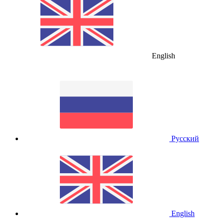
English
Русский
English