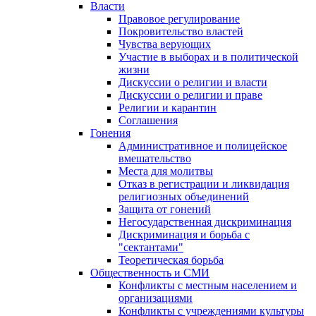
Власти
Правовое регулирование
Покровительство властей
Чувства верующих
Участие в выборах и в политической
жизни
Дискуссии о религии и власти
Дискуссии о религии и праве
Религии и карантин
Соглашения
Гонения
Административное и полицейское
вмешательство
Места для молитвы
Отказ в регистрации и ликвидация
религиозных объединений
Защита от гонений
Негосударственная дискриминация
Дискриминация и борьба с
"сектантами"
Теоретическая борьба
Общественность и СМИ
Конфликты с местным населением и
организациями
Конфликты с учреждениями культуры