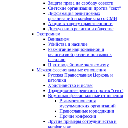
Защита права на свободу совести
Светские организации против "сект"
Диффамация религиозных
организаций и конфликты со СМИ
Акции в защиту нравственности
Дискуссии о религии и обществе
Экстремизм
Вандализм
Убийства и насилие
Разжигание национальной и
религиозной розни и призывы к
насилию
Противодействие экстремизму
Межконфессиональные отношения
Русская Православная Церковь и
католики
Христианство и ислам
Традиционные религии против "сект"
Внутриконфессиональные отношения
Взаимоотношения
мусульманских организаций
Православные юрисдикции
Прочие конфессии
Другие примеры сотрудничества и
конфликтов