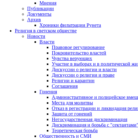
Мнения
Публикации
Документы
Архив
Хроники фильтрации Рунета
Религия в светском обществе
Новости
Власти
Правовое регулирование
Покровительство властей
Чувства верующих
Участие в выборах и в политической ж
Дискуссии о религии и власти
Дискуссии о религии и праве
Религии и карантин
Соглашения
Гонения
Административное и полицейское вмеш
Места для молитвы
Отказ в регистрации и ликвидация рел
Защита от гонений
Негосударственная дискриминация
Дискриминация и борьба с "сектантами
Теоретическая борьба
Общественность и СМИ