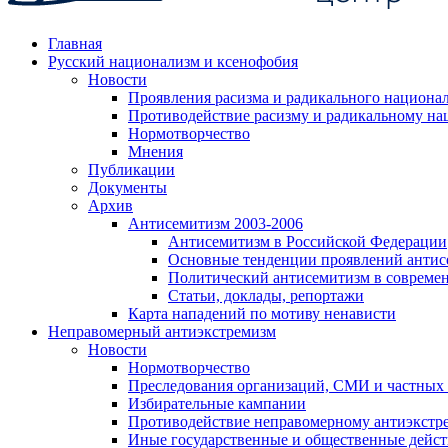
Главная
Русский национализм и ксенофобия
Новости
Проявления расизма и радикального национа
Противодействие расизму и радикальному на
Нормотворчество
Мнения
Публикации
Документы
Архив
Антисемитизм 2003-2006
Антисемитизм в Российской Федерации
Основные тенденции проявлений антис
Политический антисемитизм в совреме
Статьи, доклады, репортажи
Карта нападений по мотиву ненависти
Неправомерный антиэкстремизм
Новости
Нормотворчество
Преследования организаций, СМИ и частных
Избирательные кампании
Противодействие неправомерному антиэкстр
Иные государственные и общественные дейст