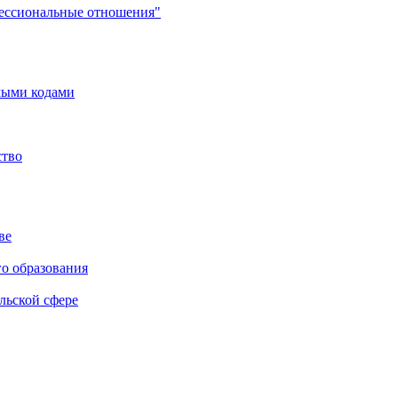
фессиональные отношения"
мыми кодами
ство
ве
го образования
льской сфере