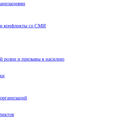
ганизациями
 и конфликты со СМИ
й розни и призывы к насилию
ки
организаций
ликтов