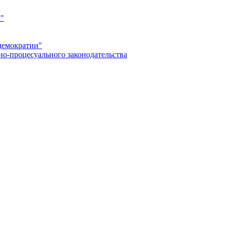
а"
демократии"
но-процесуального законодательства