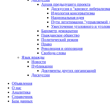
Архив предыдущего проекта
Дискуссия о "кризисе либерализм
Идеология консерватизма
Национальная идея
Пути легитимации "управляемой 
Ужесточение уголовного и уголов
Барометр демократии
Гражданское общество
Политический режим
Право
Революция и оппозиция
Свобода слова
Язык вражды
Новости
Публикации
Документы других организаций
Дискуссии
Объявления
О нас
Аналитика
Справочник
База данных