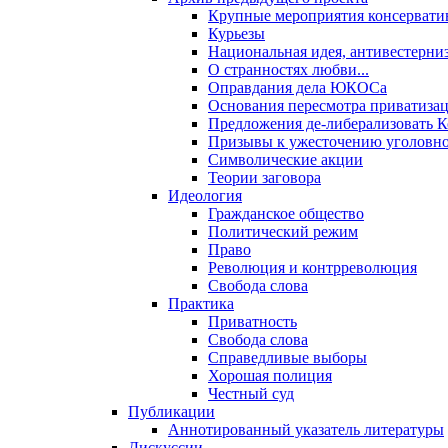
Крупные мероприятия консервати
Курьезы
Национальная идея, антивестерни
О странностях любви...
Оправдания дела ЮКОСа
Основания пересмотра приватиза
Предложения де-либерализовать 
Призывы к ужесточению уголовног
Символические акции
Теории заговора
Идеология
Гражданское общество
Политический режим
Право
Революция и контрреволюция
Свобода слова
Практика
Приватность
Свобода слова
Справедливые выборы
Хорошая полиция
Честный суд
Публикации
Аннотированный указатель литературы
Дискуссии