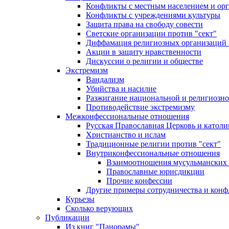
Конфликты с местным населением и ор
Конфликты с учреждениями культуры
Защита права на свободу совести
Светские организации против "сект"
Диффамация религиозных организаций
Акции в защиту нравственности
Дискуссии о религии и обществе
Экстремизм
Вандализм
Убийства и насилие
Разжигание национальной и религиозно
Противодействие экстремизму
Межконфессиональные отношения
Русская Православная Церковь и католи
Христианство и ислам
Традиционные религии против "сект"
Внутриконфессиональные отношения
Взаимоотношения мусульманских 
Православные юрисдикции
Прочие конфессии
Другие примеры сотрудничества и конф
Курьезы
Сколько верующих
Публикации
Из книг "Панорамы"