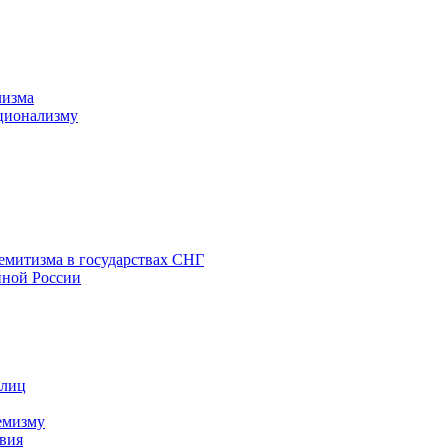
лизма
ционализму
емитизма в государствах СНГ
нной России
 лиц
емизму
вия