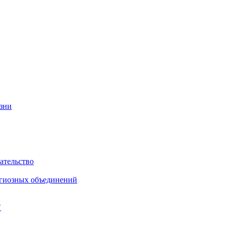
изни
ательство
игиозных объединений
"