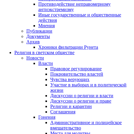
Противодействие неправомерному
антиэкстремизму
Иные государственные и общественные
действия
Мнения
Публикации
Документы
Архив
Хроники фильтрации Рунета
Религия в светском обществе
Новости
Власти
Правовое регулирование
Покровительство властей
Чувства верующих
Участие в выборах и в политической
жизни
Дискуссии о религии и власти
Дискуссии о религии и праве
Религии и карантин
Соглашения
Гонения
Административное и полицейское
вмешательство
Места для молитвы