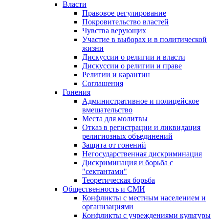
Власти
Правовое регулирование
Покровительство властей
Чувства верующих
Участие в выборах и в политической
жизни
Дискуссии о религии и власти
Дискуссии о религии и праве
Религии и карантин
Соглашения
Гонения
Административное и полицейское
вмешательство
Места для молитвы
Отказ в регистрации и ликвидация
религиозных объединений
Защита от гонений
Негосударственная дискриминация
Дискриминация и борьба с
"сектантами"
Теоретическая борьба
Общественность и СМИ
Конфликты с местным населением и
организациями
Конфликты с учреждениями культуры