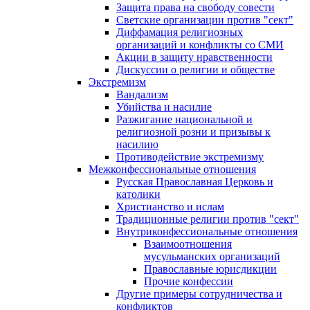
Защита права на свободу совести
Светские организации против "сект"
Диффамация религиозных
организаций и конфликты со СМИ
Акции в защиту нравственности
Дискуссии о религии и обществе
Экстремизм
Вандализм
Убийства и насилие
Разжигание национальной и
религиозной розни и призывы к
насилию
Противодействие экстремизму
Межконфессиональные отношения
Русская Православная Церковь и
католики
Христианство и ислам
Традиционные религии против "сект"
Внутриконфессиональные отношения
Взаимоотношения
мусульманских организаций
Православные юрисдикции
Прочие конфессии
Другие примеры сотрудничества и
конфликтов