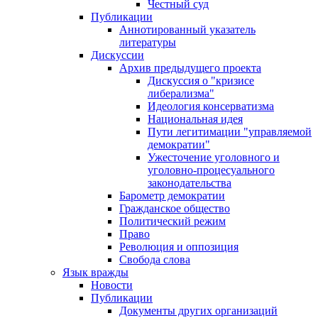
Честный суд
Публикации
Аннотированный указатель
литературы
Дискуссии
Архив предыдущего проекта
Дискуссия о "кризисе
либерализма"
Идеология консерватизма
Национальная идея
Пути легитимации "управляемой
демократии"
Ужесточение уголовного и
уголовно-процесуального
законодательства
Барометр демократии
Гражданское общество
Политический режим
Право
Революция и оппозиция
Свобода слова
Язык вражды
Новости
Публикации
Документы других организаций