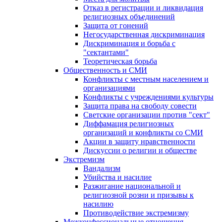
Отказ в регистрации и ликвидация
религиозных объединений
Защита от гонений
Негосударственная дискриминация
Дискриминация и борьба с
"сектантами"
Теоретическая борьба
Общественность и СМИ
Конфликты с местным населением и
организациями
Конфликты с учреждениями культуры
Защита права на свободу совести
Светские организации против "сект"
Диффамация религиозных
организаций и конфликты со СМИ
Акции в защиту нравственности
Дискуссии о религии и обществе
Экстремизм
Вандализм
Убийства и насилие
Разжигание национальной и
религиозной розни и призывы к
насилию
Противодействие экстремизму
Межконфессиональные отношения