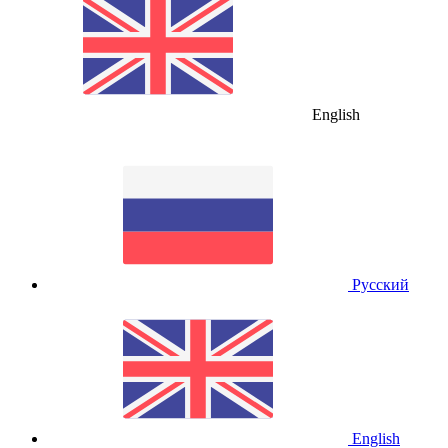
English
Русский
English