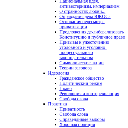
Национальная идея,
антивестернизм, империализм
О странностях любви...
Оправдания дела ЮКОСа
Основания пересмотра
приватизации
Предложения де-либерализовать
Конституцию и публичное право
Призывы к ужесточению
уголовного и уголовно-
процессуального
законодательства
Символические акции
Теории заговора
Идеология
Гражданское общество
Политический режим
Право
Революция и контрреволюция
Свобода слова
Практика
Приватность
Свобода слова
Справедливые выборы
Хорошая полиция