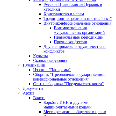
Русская Православная Церковь и
католики
Христианство и ислам
Традиционные религии против "сект"
Внутриконфессиональные отношения
Взаимоотношения
мусульманских организаций
Православные юрисдикции
Прочие конфессии
Другие примеры сотрудничества и
конфликтов
Курьезы
Сколько верующих
Публикации
Из книг "Панорамы"
Сборник "Преодолевая государственно -
конфессиональные отношения"
Статьи сборника "Пределы светскости"
Документы
Архив
Власть
Борьба с ИНН и другими
машиночитаемыми кодами
Место религии в обществе в целом