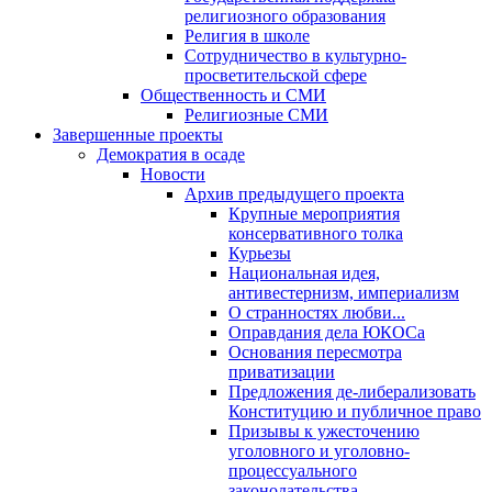
религиозного образования
Религия в школе
Сотрудничество в культурно-
просветительской сфере
Общественность и СМИ
Религиозные СМИ
Завершенные проекты
Демократия в осаде
Новости
Архив предыдущего проекта
Крупные мероприятия
консервативного толка
Курьезы
Национальная идея,
антивестернизм, империализм
О странностях любви...
Оправдания дела ЮКОСа
Основания пересмотра
приватизации
Предложения де-либерализовать
Конституцию и публичное право
Призывы к ужесточению
уголовного и уголовно-
процессуального
законодательства