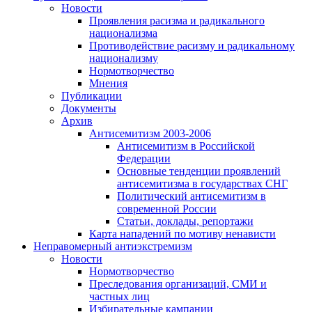
Новости
Проявления расизма и радикального
национализма
Противодействие расизму и радикальному
национализму
Нормотворчество
Мнения
Публикации
Документы
Архив
Антисемитизм 2003-2006
Антисемитизм в Российской
Федерации
Основные тенденции проявлений
антисемитизма в государствах СНГ
Политический антисемитизм в
современной России
Статьи, доклады, репортажи
Карта нападений по мотиву ненависти
Неправомерный антиэкстремизм
Новости
Нормотворчество
Преследования организаций, СМИ и
частных лиц
Избирательные кампании