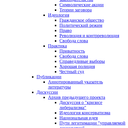
Символические акции
Теории заговора
Идеология
Гражданское общество
Политический режим
Право
Революция и контрреволюция
Свобода слова
Практика
Приватность
Свобода слова
Справедливые выборы
Хорошая полиция
Честный суд
Публикации
Аннотированный указатель
литературы
Дискуссии
Архив предыдущего проекта
Дискуссия о "кризисе
либерализма"
Идеология консерватизма
Национальная идея
Пути легитимации "управляемой