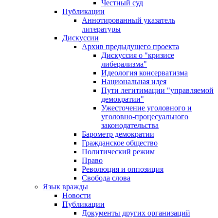
Честный суд
Публикации
Аннотированный указатель
литературы
Дискуссии
Архив предыдущего проекта
Дискуссия о "кризисе
либерализма"
Идеология консерватизма
Национальная идея
Пути легитимации "управляемой
демократии"
Ужесточение уголовного и
уголовно-процесуального
законодательства
Барометр демократии
Гражданское общество
Политический режим
Право
Революция и оппозиция
Свобода слова
Язык вражды
Новости
Публикации
Документы других организаций