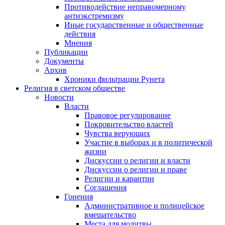
Противодействие неправомерному
антиэкстремизму
Иные государственные и общественные
действия
Мнения
Публикации
Документы
Архив
Хроники фильтрации Рунета
Религия в светском обществе
Новости
Власти
Правовое регулирование
Покровительство властей
Чувства верующих
Участие в выборах и в политической
жизни
Дискуссии о религии и власти
Дискуссии о религии и праве
Религии и карантин
Соглашения
Гонения
Административное и полицейское
вмешательство
Места для молитвы