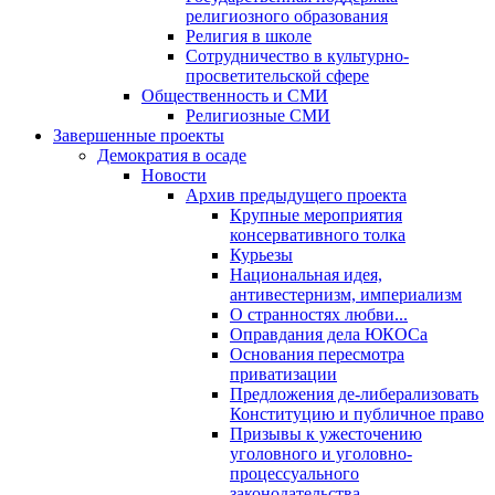
религиозного образования
Религия в школе
Сотрудничество в культурно-
просветительской сфере
Общественность и СМИ
Религиозные СМИ
Завершенные проекты
Демократия в осаде
Новости
Архив предыдущего проекта
Крупные мероприятия
консервативного толка
Курьезы
Национальная идея,
антивестернизм, империализм
О странностях любви...
Оправдания дела ЮКОСа
Основания пересмотра
приватизации
Предложения де-либерализовать
Конституцию и публичное право
Призывы к ужесточению
уголовного и уголовно-
процессуального
законодательства