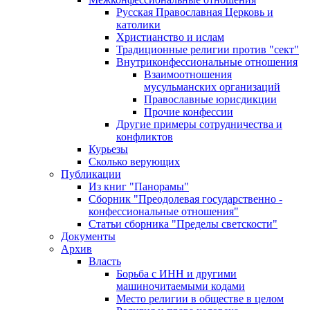
Русская Православная Церковь и
католики
Христианство и ислам
Традиционные религии против "сект"
Внутриконфессиональные отношения
Взаимоотношения
мусульманских организаций
Православные юрисдикции
Прочие конфессии
Другие примеры сотрудничества и
конфликтов
Курьезы
Сколько верующих
Публикации
Из книг "Панорамы"
Сборник "Преодолевая государственно -
конфессиональные отношения"
Статьи сборника "Пределы светскости"
Документы
Архив
Власть
Борьба с ИНН и другими
машиночитаемыми кодами
Место религии в обществе в целом