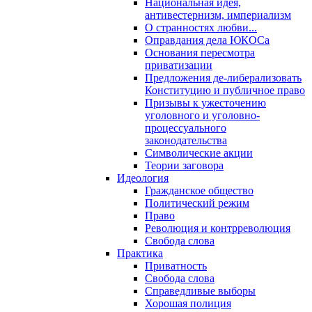
Национальная идея,
антивестернизм, империализм
О странностях любви...
Оправдания дела ЮКОСа
Основания пересмотра
приватизации
Предложения де-либерализовать
Конституцию и публичное право
Призывы к ужесточению
уголовного и уголовно-
процессуального
законодательства
Символические акции
Теории заговора
Идеология
Гражданское общество
Политический режим
Право
Революция и контрреволюция
Свобода слова
Практика
Приватность
Свобода слова
Справедливые выборы
Хорошая полиция