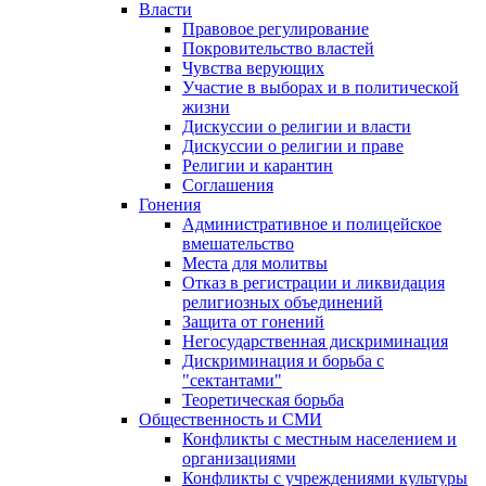
Власти
Правовое регулирование
Покровительство властей
Чувства верующих
Участие в выборах и в политической
жизни
Дискуссии о религии и власти
Дискуссии о религии и праве
Религии и карантин
Соглашения
Гонения
Административное и полицейское
вмешательство
Места для молитвы
Отказ в регистрации и ликвидация
религиозных объединений
Защита от гонений
Негосударственная дискриминация
Дискриминация и борьба с
"сектантами"
Теоретическая борьба
Общественность и СМИ
Конфликты с местным населением и
организациями
Конфликты с учреждениями культуры