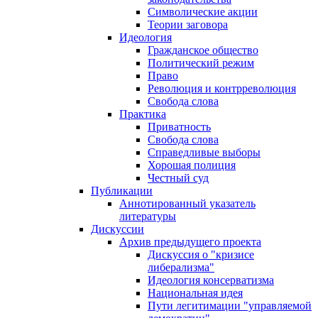
Символические акции
Теории заговора
Идеология
Гражданское общество
Политический режим
Право
Революция и контрреволюция
Свобода слова
Практика
Приватность
Свобода слова
Справедливые выборы
Хорошая полиция
Честный суд
Публикации
Аннотированный указатель
литературы
Дискуссии
Архив предыдущего проекта
Дискуссия о "кризисе
либерализма"
Идеология консерватизма
Национальная идея
Пути легитимации "управляемой