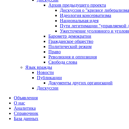
Архив предыдущего проекта
Дискуссия о "кризисе либерализм
Идеология консерватизма
Национальная идея
Пути легитимации "управляемой 
Ужесточение уголовного и уголов
Барометр демократии
Гражданское общество
Политический режим
Право
Революция и оппозиция
Свобода слова
Язык вражды
Новости
Публикации
Документы других организаций
Дискуссии
Объявления
О нас
Аналитика
Справочник
База данных