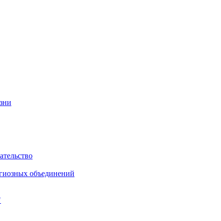
изни
ательство
игиозных объединений
"