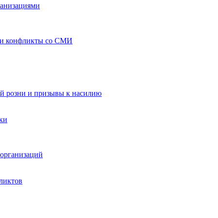
ганизациями
 и конфликты со СМИ
й розни и призывы к насилию
ки
организаций
ликтов