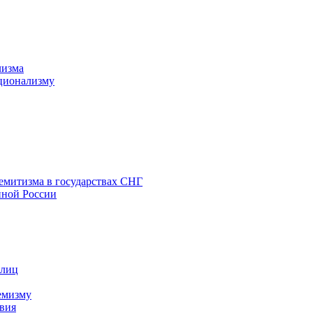
лизма
ционализму
емитизма в государствах СНГ
нной России
 лиц
емизму
вия