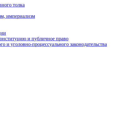
вного толка
зм, империализм
ции
Конституцию и публичное право
о и уголовно-процессуального законодательства