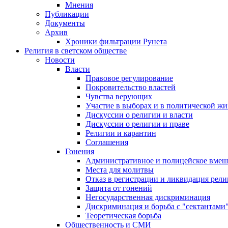
Мнения
Публикации
Документы
Архив
Хроники фильтрации Рунета
Религия в светском обществе
Новости
Власти
Правовое регулирование
Покровительство властей
Чувства верующих
Участие в выборах и в политической ж
Дискуссии о религии и власти
Дискуссии о религии и праве
Религии и карантин
Соглашения
Гонения
Административное и полицейское вмеш
Места для молитвы
Отказ в регистрации и ликвидация рел
Защита от гонений
Негосударственная дискриминация
Дискриминация и борьба с "сектантами
Теоретическая борьба
Общественность и СМИ