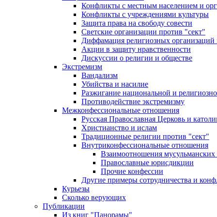
Конфликты с местным населением и ор
Конфликты с учреждениями культуры
Защита права на свободу совести
Светские организации против "сект"
Диффамация религиозных организаций
Акции в защиту нравственности
Дискуссии о религии и обществе
Экстремизм
Вандализм
Убийства и насилие
Разжигание национальной и религиозно
Противодействие экстремизму
Межконфессиональные отношения
Русская Православная Церковь и католи
Христианство и ислам
Традиционные религии против "сект"
Внутриконфессиональные отношения
Взаимоотношения мусульманских 
Православные юрисдикции
Прочие конфессии
Другие примеры сотрудничества и конф
Курьезы
Сколько верующих
Публикации
Из книг "Панорамы"