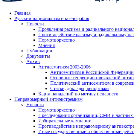
Главная
Русский национализм и ксенофобия
Новости
Проявления расизма и радикального национа
Противодействие расизму и радикальному на
Нормотворчество
Мнения
Публикации
Документы
Архив
Антисемитизм 2003-2006
Антисемитизм в Российской Федерации
Основные тенденции проявлений антис
Политический антисемитизм в совреме
Статьи, доклады, репортажи
Карта нападений по мотиву ненависти
Неправомерный антиэкстремизм
Новости
Нормотворчество
Преследования организаций, СМИ и частных
Избирательные кампании
Противодействие неправомерному антиэкстр
Иные государственные и общественные дейст