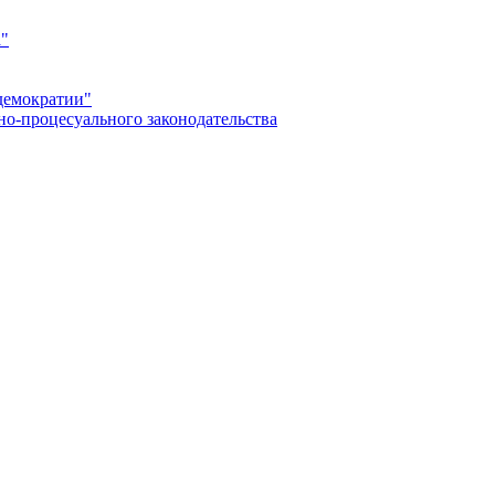
а"
демократии"
но-процесуального законодательства