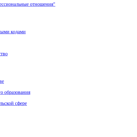
фессиональные отношения"
мыми кодами
ство
ве
го образования
льской сфере