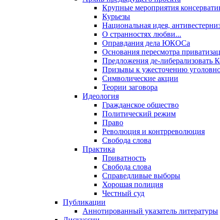
Крупные мероприятия консервати
Курьезы
Национальная идея, антивестерни
О странностях любви...
Оправдания дела ЮКОСа
Основания пересмотра приватиза
Предложения де-либерализовать 
Призывы к ужесточению уголовног
Символические акции
Теории заговора
Идеология
Гражданское общество
Политический режим
Право
Революция и контрреволюция
Свобода слова
Практика
Приватность
Свобода слова
Справедливые выборы
Хорошая полиция
Честный суд
Публикации
Аннотированный указатель литературы
Дискуссии