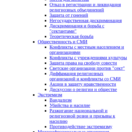
Отказ в регистрации и ликвидация
религиозных объединений
Защита от гонений
Негосударственная дискриминация
Дискриминация и борьба с
"сектантами"
Теоретическая борьба
Общественность и СМИ
Конфликты с местным населением и
организациями
Конфликты с учреждениями культуры
Защита права на свободу совести
Светские организации против "сект"
Диффамация религиозных
организаций и конфликты со СМИ
Акции в защиту нравственности
Дискуссии о религии и обществе
Экстремизм
Вандализм
Убийства и насилие
Разжигание национальной и
религиозной розни и призывы к
насилию
Противодействие экстремизму
Межконфессиональные отношения