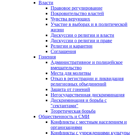
Власти
Правовое регулирование
Покровительство властей
Чувства верующих
Участие в выборах и в политической
жизни
Дискуссии о религии и власти
Дискуссии о религии и праве
Религии и карантин
Соглашения
Гонения
Административное и полицейское
вмешательство
Места для молитвы
Отказ в регистрации и ликвидация
религиозных объединений
Защита от гонений
Негосударственная дискриминация
Дискриминация и борьба с
"сектантами"
Теоретическая борьба
Общественность и СМИ
Конфликты с местным населением и
организациями
Конфликты с учреждениями культуры