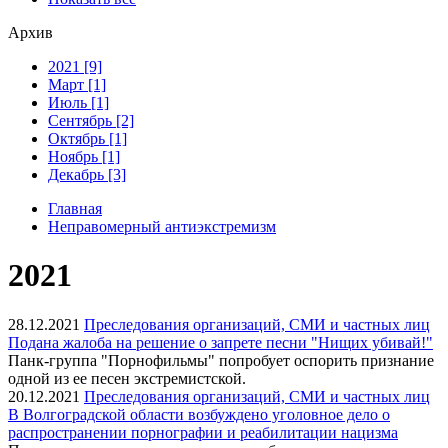
Архив
2021 [9]
Март [1]
Июль [1]
Сентябрь [2]
Октябрь [1]
Ноябрь [1]
Декабрь [3]
Главная
Неправомерный антиэкстремизм
2021
28.12.2021
Преследования организаций, СМИ и частных лиц
Подана жалоба на решение о запрете песни "Нищих убивай!"
Панк-группа "Порнофильмы" попробует оспорить признание
одной из ее песен экстремистской.
20.12.2021
Преследования организаций, СМИ и частных лиц
В Волгоградской области возбуждено уголовное дело о
распространении порнографии и реабилитации нацизма