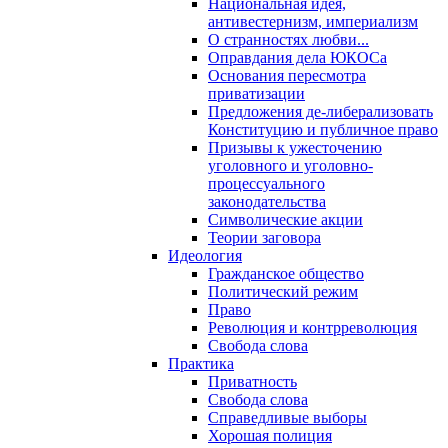
Национальная идея,
антивестернизм, империализм
О странностях любви...
Оправдания дела ЮКОСа
Основания пересмотра
приватизации
Предложения де-либерализовать
Конституцию и публичное право
Призывы к ужесточению
уголовного и уголовно-
процессуального
законодательства
Символические акции
Теории заговора
Идеология
Гражданское общество
Политический режим
Право
Революция и контрреволюция
Свобода слова
Практика
Приватность
Свобода слова
Справедливые выборы
Хорошая полиция