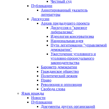
Честный суд
Публикации
Аннотированный указатель
литературы
Дискуссии
Архив предыдущего проекта
Дискуссия о "кризисе
либерализма"
Идеология консерватизма
Национальная идея
Пути легитимации "управляемой
демократии"
Ужесточение уголовного и
уголовно-процесуального
законодательства
Барометр демократии
Гражданское общество
Политический режим
Право
Революция и оппозиция
Свобода слова
Язык вражды
Новости
Публикации
Документы других организаций