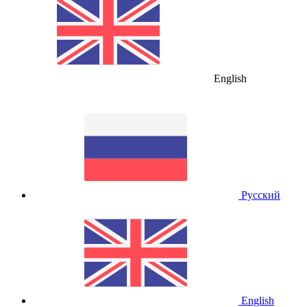
English
Русский
English