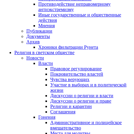
Противодействие неправомерному
антиэкстремизму
Иные государственные и общественные
действия
Мнения
Публикации
Документы
Архив
Хроники фильтрации Рунета
Религия в светском обществе
Новости
Власти
Правовое регулирование
Покровительство властей
Чувства верующих
Участие в выборах и в политической
жизни
Дискуссии о религии и власти
Дискуссии о религии и праве
Религии и карантин
Соглашения
Гонения
Административное и полицейское
вмешательство
Места для молитвы