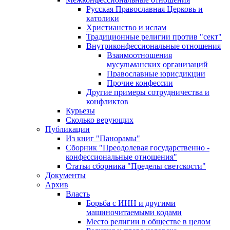
Русская Православная Церковь и
католики
Христианство и ислам
Традиционные религии против "сект"
Внутриконфессиональные отношения
Взаимоотношения
мусульманских организаций
Православные юрисдикции
Прочие конфессии
Другие примеры сотрудничества и
конфликтов
Курьезы
Сколько верующих
Публикации
Из книг "Панорамы"
Сборник "Преодолевая государственно -
конфессиональные отношения"
Статьи сборника "Пределы светскости"
Документы
Архив
Власть
Борьба с ИНН и другими
машиночитаемыми кодами
Место религии в обществе в целом