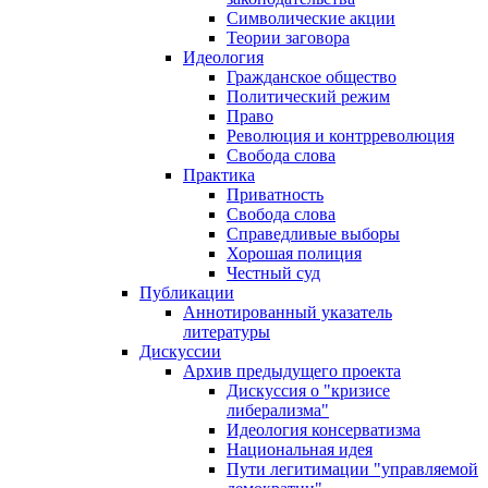
Символические акции
Теории заговора
Идеология
Гражданское общество
Политический режим
Право
Революция и контрреволюция
Свобода слова
Практика
Приватность
Свобода слова
Справедливые выборы
Хорошая полиция
Честный суд
Публикации
Аннотированный указатель
литературы
Дискуссии
Архив предыдущего проекта
Дискуссия о "кризисе
либерализма"
Идеология консерватизма
Национальная идея
Пути легитимации "управляемой