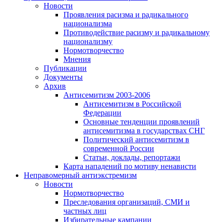
Новости
Проявления расизма и радикального
национализма
Противодействие расизму и радикальному
национализму
Нормотворчество
Мнения
Публикации
Документы
Архив
Антисемитизм 2003-2006
Антисемитизм в Российской
Федерации
Основные тенденции проявлений
антисемитизма в государствах СНГ
Политический антисемитизм в
современной России
Статьи, доклады, репортажи
Карта нападений по мотиву ненависти
Неправомерный антиэкстремизм
Новости
Нормотворчество
Преследования организаций, СМИ и
частных лиц
Избирательные кампании