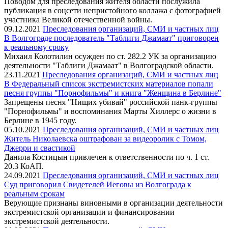
Поводом для преследования жителя области послужила
публикация в соцсети непристойного коллажа с фотографией
участника Великой отечественной войны.
09.12.2021
Преследования организаций, СМИ и частных лиц
В Волгограде последователь "Таблиги Джамаат" приговорен
к реальному сроку
Михаил Колотилин осужден по ст. 282.2 УК за организацию
деятельности "Таблиги Джамаат" в Волгоградской области.
23.11.2021
Преследования организаций, СМИ и частных лиц
В Федеральный список экстремистских материалов попали
песня группы "Порнофильмы" и книга "Женщина в Берлине"
Запрещены песня "Нищих убивай" российской панк-группы
"Порнофильмы" и воспоминания Марты Хиллерс о жизни в
Берлине в 1945 году.
05.10.2021
Преследования организаций, СМИ и частных лиц
Житель Николаевска оштрафован за видеоролик с Томом,
Джерри и свастикой
Данила Костицын привлечен к ответственности по ч. 1 ст.
20.3 КоАП.
24.09.2021
Преследования организаций, СМИ и частных лиц
Суд приговорил Свидетелей Иеговы из Волгограда к
реальным срокам
Верующие признаны виновными в организации деятельности
экстремистской организации и финансировании
экстремистской деятельности.