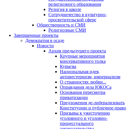
религиозного образования
Религия в школе
Сотрудничество в культурно-
просветительской сфере
Общественность и СМИ
Религиозные СМИ
Завершенные проекты
Демократия в осаде
Новости
Архив предыдущего проекта
Крупные мероприятия
консервативного толка
Курьезы
Национальная идея,
антивестернизм, империализм
О странностях любви...
Оправдания дела ЮКОСа
Основания пересмотра
приватизации
Предложения де-либерализовать
Конституцию и публичное право
Призывы к ужесточению
уголовного и уголовно-
процессуального
законодательства