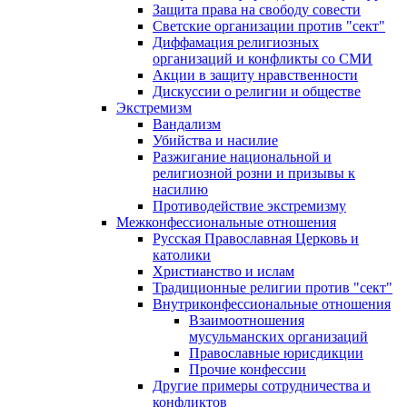
Защита права на свободу совести
Светские организации против "сект"
Диффамация религиозных
организаций и конфликты со СМИ
Акции в защиту нравственности
Дискуссии о религии и обществе
Экстремизм
Вандализм
Убийства и насилие
Разжигание национальной и
религиозной розни и призывы к
насилию
Противодействие экстремизму
Межконфессиональные отношения
Русская Православная Церковь и
католики
Христианство и ислам
Традиционные религии против "сект"
Внутриконфессиональные отношения
Взаимоотношения
мусульманских организаций
Православные юрисдикции
Прочие конфессии
Другие примеры сотрудничества и
конфликтов