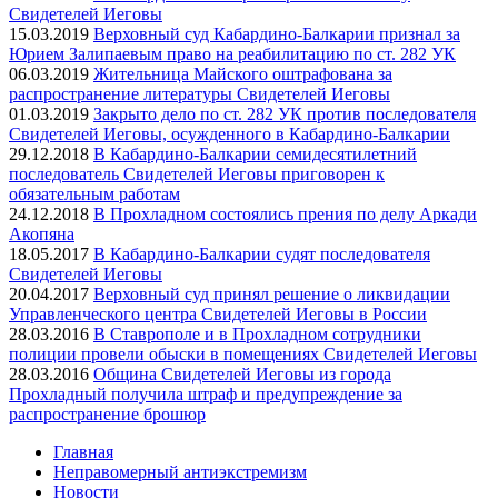
Свидетелей Иеговы
15.03.2019
Верховный суд Кабардино-Балкарии признал за
Юрием Залипаевым право на реабилитацию по ст. 282 УК
06.03.2019
Жительница Майского оштрафована за
распространение литературы Свидетелей Иеговы
01.03.2019
Закрыто дело по ст. 282 УК против последователя
Свидетелей Иеговы, осужденного в Кабардино-Балкарии
29.12.2018
В Кабардино-Балкарии семидесятилетний
последователь Свидетелей Иеговы приговорен к
обязательным работам
24.12.2018
В Прохладном состоялись прения по делу Аркади
Акопяна
18.05.2017
В Кабардино-Балкарии судят последователя
Свидетелей Иеговы
20.04.2017
Верховный суд принял решение о ликвидации
Управленческого центра Свидетелей Иеговы в России
28.03.2016
В Ставрополе и в Прохладном сотрудники
полиции провели обыски в помещениях Свидетелей Иеговы
28.03.2016
Община Свидетелей Иеговы из города
Прохладный получила штраф и предупреждение за
распространение брошюр
Главная
Неправомерный антиэкстремизм
Новости