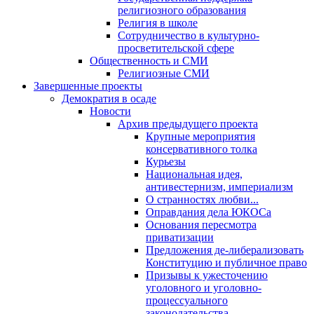
религиозного образования
Религия в школе
Сотрудничество в культурно-
просветительской сфере
Общественность и СМИ
Религиозные СМИ
Завершенные проекты
Демократия в осаде
Новости
Архив предыдущего проекта
Крупные мероприятия
консервативного толка
Курьезы
Национальная идея,
антивестернизм, империализм
О странностях любви...
Оправдания дела ЮКОСа
Основания пересмотра
приватизации
Предложения де-либерализовать
Конституцию и публичное право
Призывы к ужесточению
уголовного и уголовно-
процессуального
законодательства