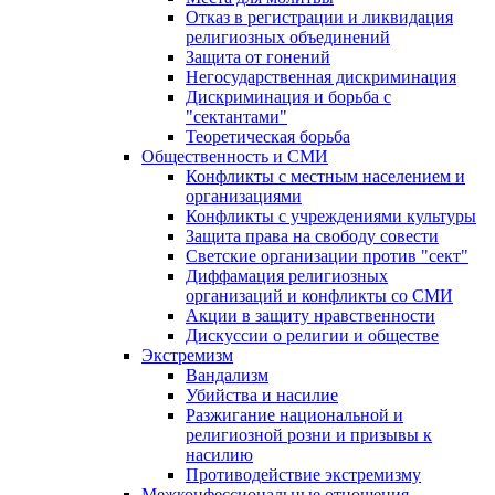
Отказ в регистрации и ликвидация
религиозных объединений
Защита от гонений
Негосударственная дискриминация
Дискриминация и борьба с
"сектантами"
Теоретическая борьба
Общественность и СМИ
Конфликты с местным населением и
организациями
Конфликты с учреждениями культуры
Защита права на свободу совести
Светские организации против "сект"
Диффамация религиозных
организаций и конфликты со СМИ
Акции в защиту нравственности
Дискуссии о религии и обществе
Экстремизм
Вандализм
Убийства и насилие
Разжигание национальной и
религиозной розни и призывы к
насилию
Противодействие экстремизму
Межконфессиональные отношения