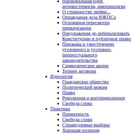
Национальная идея,
антивестернизм, империализм
О странностях любви...
Оправдания дела ЮКОСа
Основания пересмотра
приватизации
Предложения де-либерализовать
Конституцию и публичное право
Призывы к ужесточению
уголовного и уголовно-
процессуального
законодательства
Символические акции
Теории заговора
Идеология
Гражданское общество
Политический режим
Право
Революция и контрреволюция
Свобода слова
Практика
Приватность
Свобода слова
Справедливые выборы
Хорошая полиция