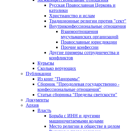
Русская Православная Церковь и
католики
Христианство и ислам
Традиционные религии против "сект"
Внутриконфессиональные отношения
Взаимоотношения
мусульманских организаций
Православные юрисдикции
Прочие конфессии
Другие примеры сотрудничества и
конфликтов
Курьезы
Сколько верующих
Публикации
Из книг "Панорамы"
Сборник "Преодолевая государственно -
конфессиональные отношения"
Статьи сборника "Пределы светскости"
Документы
Архив
Власть
Борьба с ИНН и другими
машиночитаемыми кодами
Место религии в обществе в целом