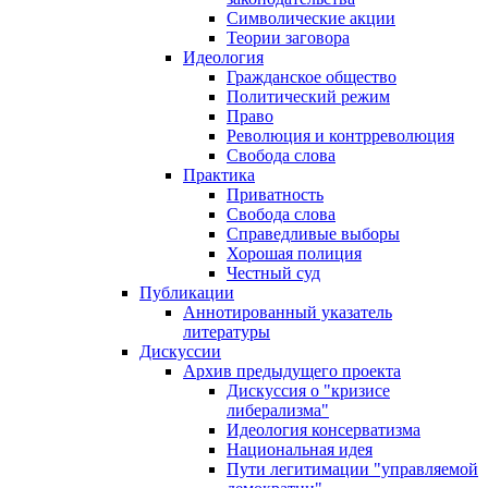
Символические акции
Теории заговора
Идеология
Гражданское общество
Политический режим
Право
Революция и контрреволюция
Свобода слова
Практика
Приватность
Свобода слова
Справедливые выборы
Хорошая полиция
Честный суд
Публикации
Аннотированный указатель
литературы
Дискуссии
Архив предыдущего проекта
Дискуссия о "кризисе
либерализма"
Идеология консерватизма
Национальная идея
Пути легитимации "управляемой