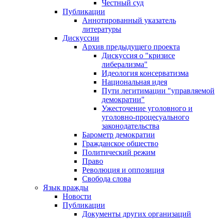
Честный суд
Публикации
Аннотированный указатель
литературы
Дискуссии
Архив предыдущего проекта
Дискуссия о "кризисе
либерализма"
Идеология консерватизма
Национальная идея
Пути легитимации "управляемой
демократии"
Ужесточение уголовного и
уголовно-процесуального
законодательства
Барометр демократии
Гражданское общество
Политический режим
Право
Революция и оппозиция
Свобода слова
Язык вражды
Новости
Публикации
Документы других организаций