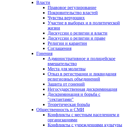
Власти
Правовое регулирование
Покровительство властей
Чувства верующих
Участие в выборах и в политической
жизни
Дискуссии о религии и власти
Дискуссии о религии и праве
Религии и карантин
Соглашения
Гонения
Административное и полицейское
вмешательство
Места для молитвы
Отказ в регистрации и ликвидация
религиозных объединений
Защита от гонений
Негосударственная дискриминация
Дискриминация и борьба с
"сектантами"
Теоретическая борьба
Общественность и СМИ
Конфликты с местным населением и
организациями
Конфликты с учреждениями культуры