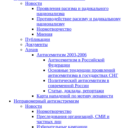
Новости
Проявления расизма и радикального
национализма
Противодействие расизму и радикальному
национализму
Нормотворчество
Мнения
Публикации
Документы
Архив
Антисемитизм 2003-2006
Антисемитизм в Российской
Федерации
Основные тенденции проявлений
антисемитизма в государствах СНГ
Политический антисемитизм в
современной России
Статьи, доклады, репортажи
Карта нападений по мотиву ненависти
Неправомерный антиэкстремизм
Новости
Нормотворчество
Преследования организаций, СМИ и
частных лиц
Избирательные кампании