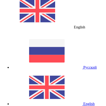
English
Русский
English