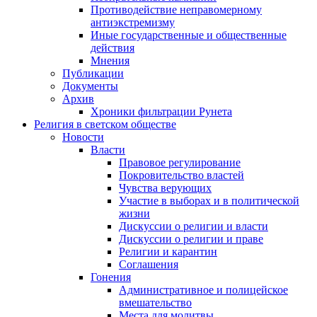
Противодействие неправомерному
антиэкстремизму
Иные государственные и общественные
действия
Мнения
Публикации
Документы
Архив
Хроники фильтрации Рунета
Религия в светском обществе
Новости
Власти
Правовое регулирование
Покровительство властей
Чувства верующих
Участие в выборах и в политической
жизни
Дискуссии о религии и власти
Дискуссии о религии и праве
Религии и карантин
Соглашения
Гонения
Административное и полицейское
вмешательство
Места для молитвы