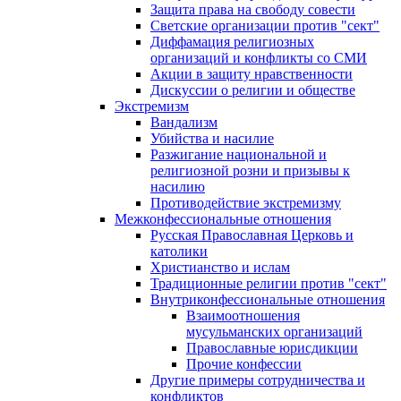
Защита права на свободу совести
Светские организации против "сект"
Диффамация религиозных
организаций и конфликты со СМИ
Акции в защиту нравственности
Дискуссии о религии и обществе
Экстремизм
Вандализм
Убийства и насилие
Разжигание национальной и
религиозной розни и призывы к
насилию
Противодействие экстремизму
Межконфессиональные отношения
Русская Православная Церковь и
католики
Христианство и ислам
Традиционные религии против "сект"
Внутриконфессиональные отношения
Взаимоотношения
мусульманских организаций
Православные юрисдикции
Прочие конфессии
Другие примеры сотрудничества и
конфликтов