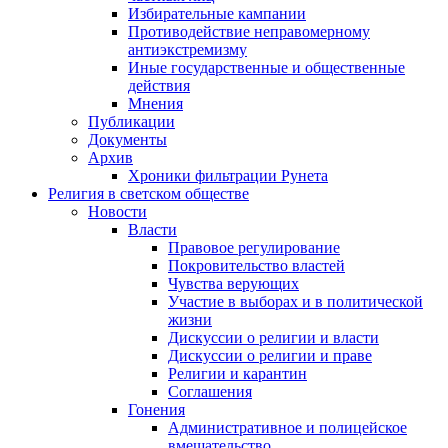
Избирательные кампании
Противодействие неправомерному
антиэкстремизму
Иные государственные и общественные
действия
Мнения
Публикации
Документы
Архив
Хроники фильтрации Рунета
Религия в светском обществе
Новости
Власти
Правовое регулирование
Покровительство властей
Чувства верующих
Участие в выборах и в политической
жизни
Дискуссии о религии и власти
Дискуссии о религии и праве
Религии и карантин
Соглашения
Гонения
Административное и полицейское
вмешательство