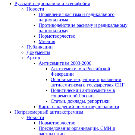
Русский национализм и ксенофобия
Новости
Проявления расизма и радикального
национализма
Противодействие расизму и радикальному
национализму
Нормотворчество
Мнения
Публикации
Документы
Архив
Антисемитизм 2003-2006
Антисемитизм в Российской
Федерации
Основные тенденции проявлений
антисемитизма в государствах СНГ
Политический антисемитизм в
современной России
Статьи, доклады, репортажи
Карта нападений по мотиву ненависти
Неправомерный антиэкстремизм
Новости
Нормотворчество
Преследования организаций, СМИ и
частных лиц