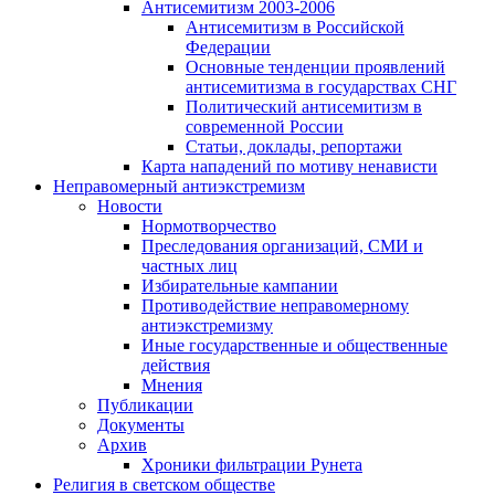
Антисемитизм 2003-2006
Антисемитизм в Российской
Федерации
Основные тенденции проявлений
антисемитизма в государствах СНГ
Политический антисемитизм в
современной России
Статьи, доклады, репортажи
Карта нападений по мотиву ненависти
Неправомерный антиэкстремизм
Новости
Нормотворчество
Преследования организаций, СМИ и
частных лиц
Избирательные кампании
Противодействие неправомерному
антиэкстремизму
Иные государственные и общественные
действия
Мнения
Публикации
Документы
Архив
Хроники фильтрации Рунета
Религия в светском обществе