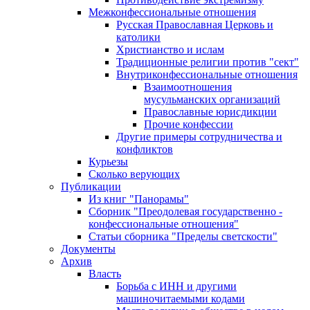
Межконфессиональные отношения
Русская Православная Церковь и
католики
Христианство и ислам
Традиционные религии против "сект"
Внутриконфессиональные отношения
Взаимоотношения
мусульманских организаций
Православные юрисдикции
Прочие конфессии
Другие примеры сотрудничества и
конфликтов
Курьезы
Сколько верующих
Публикации
Из книг "Панорамы"
Сборник "Преодолевая государственно -
конфессиональные отношения"
Статьи сборника "Пределы светскости"
Документы
Архив
Власть
Борьба с ИНН и другими
машиночитаемыми кодами