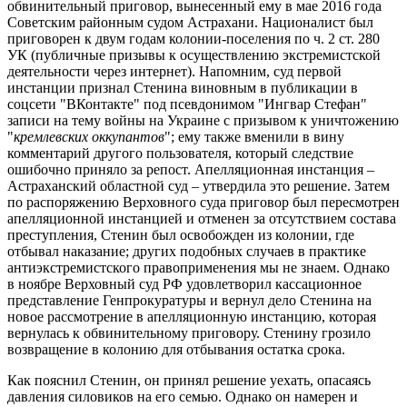
обвинительный приговор, вынесенный ему в мае 2016 года
Советским районным судом Астрахани. Националист был
приговорен к двум годам колонии-поселения по ч. 2 ст. 280
УК (публичные призывы к осуществлению экстремистской
деятельности через интернет). Напомним, суд первой
инстанции признал Стенина виновным в публикации в
соцсети "ВКонтакте" под псевдонимом "Ингвар Стефан"
записи на тему войны на Украине с призывом к уничтожению
"
кремлевских оккупантов
"; ему также вменили в вину
комментарий другого пользователя, который следствие
ошибочно приняло за репост. Апелляционная инстанция –
Астраханский областной суд – утвердила это решение. Затем
по распоряжению Верховного суда приговор был пересмотрен
апелляционной инстанцией и отменен за отсутствием состава
преступления, Стенин был освобожден из колонии, где
отбывал наказание; других подобных случаев в практике
антиэкстремистского правоприменения мы не знаем. Однако
в ноябре Верховный суд РФ удовлетворил кассационное
представление Генпрокуратуры и вернул дело Стенина на
новое рассмотрение в апелляционную инстанцию, которая
вернулась к обвинительному приговору. Стенину грозило
возвращение в колонию для отбывания остатка срока.
Как пояснил Стенин, он принял решение уехать, опасаясь
давления силовиков на его семью. Однако он намерен и