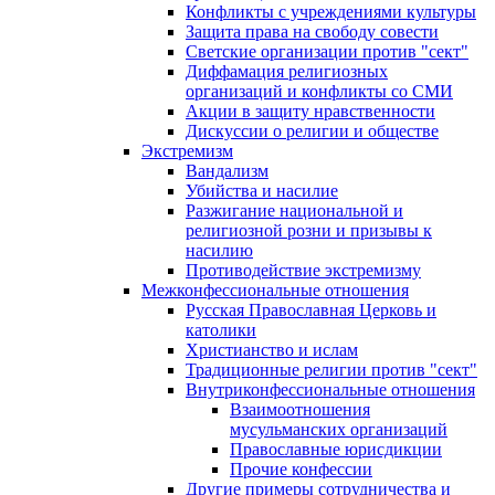
Конфликты с учреждениями культуры
Защита права на свободу совести
Светские организации против "сект"
Диффамация религиозных
организаций и конфликты со СМИ
Акции в защиту нравственности
Дискуссии о религии и обществе
Экстремизм
Вандализм
Убийства и насилие
Разжигание национальной и
религиозной розни и призывы к
насилию
Противодействие экстремизму
Межконфессиональные отношения
Русская Православная Церковь и
католики
Христианство и ислам
Традиционные религии против "сект"
Внутриконфессиональные отношения
Взаимоотношения
мусульманских организаций
Православные юрисдикции
Прочие конфессии
Другие примеры сотрудничества и