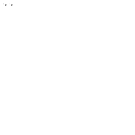
">
">