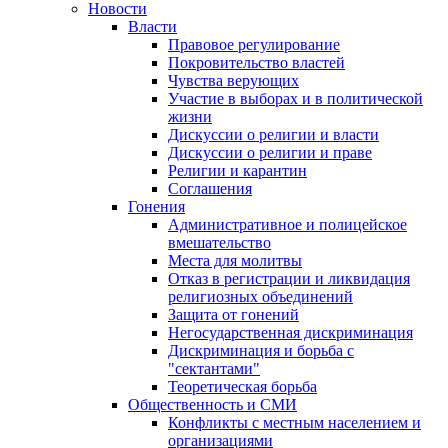
Новости
Власти
Правовое регулирование
Покровительство властей
Чувства верующих
Участие в выборах и в политической
жизни
Дискуссии о религии и власти
Дискуссии о религии и праве
Религии и карантин
Соглашения
Гонения
Административное и полицейское
вмешательство
Места для молитвы
Отказ в регистрации и ликвидация
религиозных объединений
Защита от гонений
Негосударственная дискриминация
Дискриминация и борьба с
"сектантами"
Теоретическая борьба
Общественность и СМИ
Конфликты с местным населением и
организациями