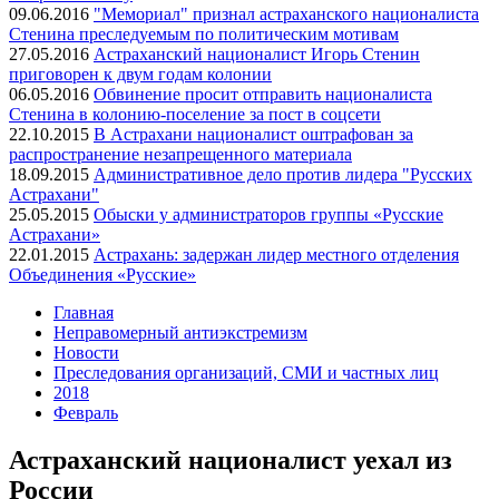
09.06.2016
"Мемориал" признал астраханского националиста
Стенина преследуемым по политическим мотивам
27.05.2016
Астраханский националист Игорь Стенин
приговорен к двум годам колонии
06.05.2016
Обвинение просит отправить националиста
Стенина в колонию-поселение за пост в соцсети
22.10.2015
В Астрахани националист оштрафован за
распространение незапрещенного материала
18.09.2015
Административное дело против лидера "Русских
Астрахани"
25.05.2015
Обыски у администраторов группы «Русские
Астрахани»
22.01.2015
Астрахань: задержан лидер местного отделения
Объединения «Русские»
Главная
Неправомерный антиэкстремизм
Новости
Преследования организаций, СМИ и частных лиц
2018
Февраль
Астраханский националист уехал из
России