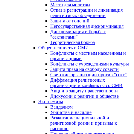
Места для молитвы
Отказ в регистрации и ликвидация
религиозных объединений
Защита от гонений
Негосударственная дискриминация
Дискриминация и борьба с
"сектантами"
Теоретическая борьба
Общественность и СМИ
Конфликты с местным населением и
организациями
Конфликты с учреждениями культуры
Защита права на свободу совести
Светские организации против "сект"
Диффамация религиозных
организаций и конфликты со СМИ
Акции в защиту нравственности
Дискуссии о религии и обществе
Экстремизм
Вандализм
Убийства и насилие
Разжигание национальной и
религиозной розни и призывы к
насилию
Противодействие экстремизму