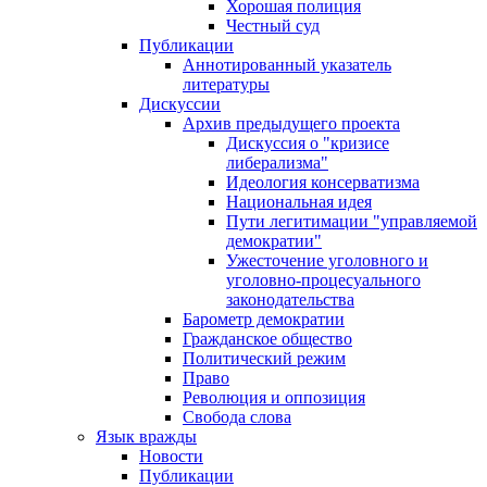
Хорошая полиция
Честный суд
Публикации
Аннотированный указатель
литературы
Дискуссии
Архив предыдущего проекта
Дискуссия о "кризисе
либерализма"
Идеология консерватизма
Национальная идея
Пути легитимации "управляемой
демократии"
Ужесточение уголовного и
уголовно-процесуального
законодательства
Барометр демократии
Гражданское общество
Политический режим
Право
Революция и оппозиция
Свобода слова
Язык вражды
Новости
Публикации