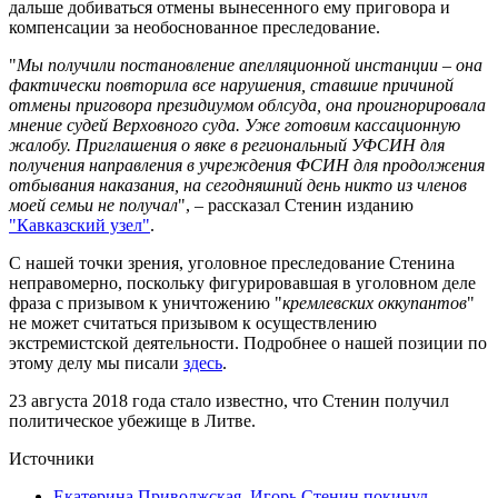
дальше добиваться отмены вынесенного ему приговора и
компенсации за необоснованное преследование.
"
Мы получили постановление апелляционной инстанции – она
фактически повторила все нарушения, ставшие причиной
отмены приговора президиумом облсуда, она проигнорировала
мнение судей Верховного суда. Уже готовим кассационную
жалобу. Приглашения о явке в региональный УФСИН для
получения направления в учреждения ФСИН для продолжения
отбывания наказания, на сегодняшний день никто из членов
моей семьи не получал
", – рассказал Стенин изданию
"Кавказский узел"
.
С нашей точки зрения, уголовное преследование Стенина
неправомерно, поскольку фигурировавшая в уголовном деле
фраза с призывом к уничтожению "
кремлевских оккупантов
"
не может считаться призывом к осуществлению
экстремистской деятельности. Подробнее о нашей позиции по
этому делу мы писали
здесь
.
23 августа 2018 года стало известно, что Стенин получил
политическое убежище в Литве.
Источники
Екатерина Приволжская. Игорь Стенин покинул