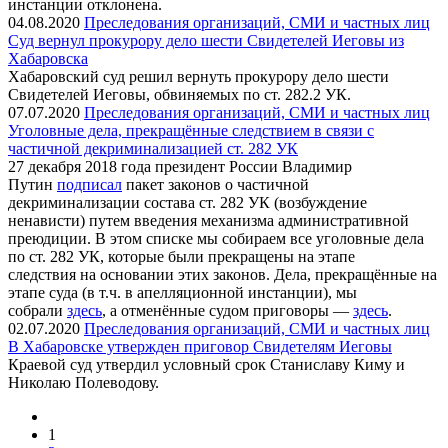
инстанции отклонена.
04.08.2020
Преследования организаций, СМИ и частных лиц
Суд вернул прокурору дело шести Свидетелей Иеговы из
Хабаровска
Хабаровский суд решил вернуть прокурору дело шести
Свидетелей Иеговы, обвиняемых по ст. 282.2 УК.
07.07.2020
Преследования организаций, СМИ и частных лиц
Уголовные дела, прекращённые следствием в связи с
частичной декриминализацией ст. 282 УК
27 декабря 2018 года президент России Владимир
Путин
подписал
пакет законов о частичной
декриминализации состава ст. 282 УК (возбуждение
ненависти) путем введения механизма административной
преюдиции. В этом списке мы собираем все уголовные дела
по ст. 282 УК, которые были прекращены на этапе
следствия на основании этих законов. Дела, прекращённые на
этапе суда (в т.ч. в апелляционной инстанции), мы
собрали
здесь
, а отменённые судом приговоры —
здесь
.
02.07.2020
Преследования организаций, СМИ и частных лиц
В Хабаровске утвержден приговор Свидетелям Иеговы
Краевой суд утвердил условный срок Станиславу Киму и
Николаю Полеводову.
1