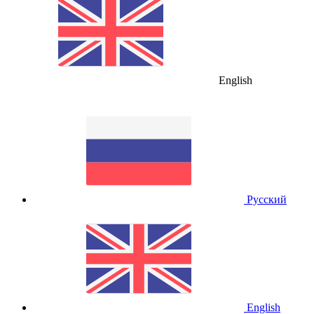
English
Русский
English