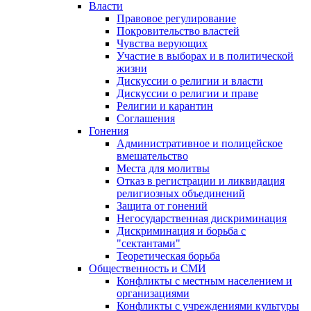
Власти
Правовое регулирование
Покровительство властей
Чувства верующих
Участие в выборах и в политической
жизни
Дискуссии о религии и власти
Дискуссии о религии и праве
Религии и карантин
Соглашения
Гонения
Административное и полицейское
вмешательство
Места для молитвы
Отказ в регистрации и ликвидация
религиозных объединений
Защита от гонений
Негосударственная дискриминация
Дискриминация и борьба с
"сектантами"
Теоретическая борьба
Общественность и СМИ
Конфликты с местным населением и
организациями
Конфликты с учреждениями культуры