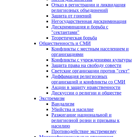
Отказ в регистрации и ликвидация
религиозных объединений
Защита от гонений
Негосударственная дискриминация
Дискриминация и борьба с
"сектантами"
Теоретическая борьба
Общественность и СМИ
Конфликты с местным населением и
организациями
Конфликты с учреждениями культуры
Защита права на свободу совести
Светские организации против "сект"
Диффамация религиозных
организаций и конфликты со СМИ
Акции в защиту нравственности
Дискуссии о религии и обществе
Экстремизм
Вандализм
Убийства и насилие
Разжигание национальной и
религиозной розни и призывы к
насилию
Противодействие экстремизму
Межконфессиональные отношения