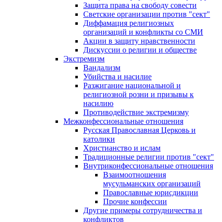
Защита права на свободу совести
Светские организации против "сект"
Диффамация религиозных
организаций и конфликты со СМИ
Акции в защиту нравственности
Дискуссии о религии и обществе
Экстремизм
Вандализм
Убийства и насилие
Разжигание национальной и
религиозной розни и призывы к
насилию
Противодействие экстремизму
Межконфессиональные отношения
Русская Православная Церковь и
католики
Христианство и ислам
Традиционные религии против "сект"
Внутриконфессиональные отношения
Взаимоотношения
мусульманских организаций
Православные юрисдикции
Прочие конфессии
Другие примеры сотрудничества и
конфликтов