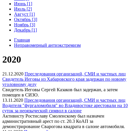
Июнь [1]
Июль [2]
Август [1]
Октябрь [3]
Ноябрь [3]
Декабрь [1]
Главная
Неправомерный антиэкстремизм
2020
21.12.2020
Преследования организаций, СМИ и частных лиц
Свидетель Иеговы из Хабаровского края задержан по новому
уголовному делу
Свидетель Иеговы Сергей Казаков был задержан, а затем
помещен в СИЗО.
13.11.2020
Преследования организаций, СМИ и частных лиц
Водителя "фургаломобиля" во Владивостоке арестовали на 10
суток за неоязыческий символ в салоне
Активисту Ростиславу Смоленскому был назначен
административный арест по ст. 20.3 КоАП за
демонстрирование Сварогова квадрата в салоне автомобиля.