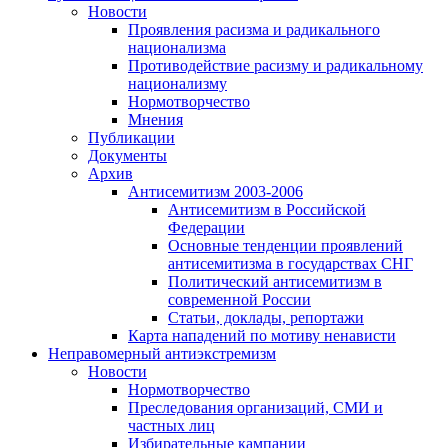
Новости
Проявления расизма и радикального
национализма
Противодействие расизму и радикальному
национализму
Нормотворчество
Мнения
Публикации
Документы
Архив
Антисемитизм 2003-2006
Антисемитизм в Российской
Федерации
Основные тенденции проявлений
антисемитизма в государствах СНГ
Политический антисемитизм в
современной России
Статьи, доклады, репортажи
Карта нападений по мотиву ненависти
Неправомерный антиэкстремизм
Новости
Нормотворчество
Преследования организаций, СМИ и
частных лиц
Избирательные кампании