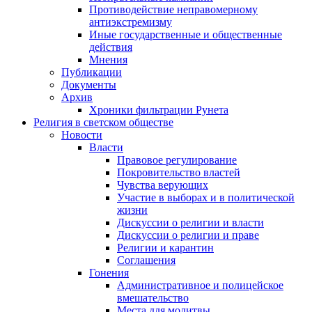
Противодействие неправомерному
антиэкстремизму
Иные государственные и общественные
действия
Мнения
Публикации
Документы
Архив
Хроники фильтрации Рунета
Религия в светском обществе
Новости
Власти
Правовое регулирование
Покровительство властей
Чувства верующих
Участие в выборах и в политической
жизни
Дискуссии о религии и власти
Дискуссии о религии и праве
Религии и карантин
Соглашения
Гонения
Административное и полицейское
вмешательство
Места для молитвы