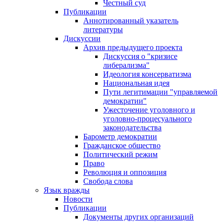
Честный суд
Публикации
Аннотированный указатель
литературы
Дискуссии
Архив предыдущего проекта
Дискуссия о "кризисе
либерализма"
Идеология консерватизма
Национальная идея
Пути легитимации "управляемой
демократии"
Ужесточение уголовного и
уголовно-процесуального
законодательства
Барометр демократии
Гражданское общество
Политический режим
Право
Революция и оппозиция
Свобода слова
Язык вражды
Новости
Публикации
Документы других организаций