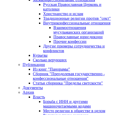
Русская Православная Церковь и
католики
Христианство и ислам
Традиционные религии против "сект"
Внутриконфессиональные отношения
Взаимоотношения
мусульманских организаций
Православные юрисдикции
Прочие конфессии
Другие примеры сотрудничества и
конфликтов
Курьезы
Сколько верующих
Публикации
Из книг "Панорамы"
Сборник "Преодолевая государственно -
конфессиональные отношения"
Статьи сборника "Пределы светскости"
Документы
Архив
Власть
Борьба с ИНН и другими
машиночитаемыми кодами
Место религии в обществе в целом