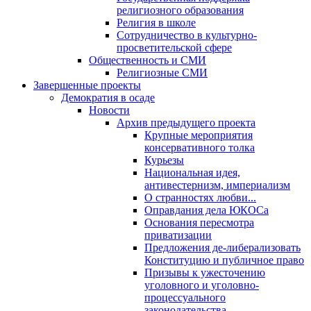
религиозного образования
Религия в школе
Сотрудничество в культурно-
просветительской сфере
Общественность и СМИ
Религиозные СМИ
Завершенные проекты
Демократия в осаде
Новости
Архив предыдущего проекта
Крупные мероприятия
консервативного толка
Курьезы
Национальная идея,
антивестернизм, империализм
О странностях любви...
Оправдания дела ЮКОСа
Основания пересмотра
приватизации
Предложения де-либерализовать
Конституцию и публичное право
Призывы к ужесточению
уголовного и уголовно-
процессуального
законодательства