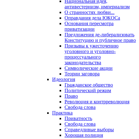
Национальная идея,
антивестернизм, империализм
О странностях любви...
Оправдания дела ЮКОСа
Основания пересмотра
приватизации
Предложения де-либерализовать
Конституцию и публичное право
Призывы к ужесточению
уголовного и уголовно-
процессуального
законодательства
Символические акции
Теории заговора
Идеология
Гражданское общество
Политический режим
Право
Революция и контрреволюция
Свобода слова
Практика
Приватность
Свобода слова
Справедливые выборы
Хорошая полиция