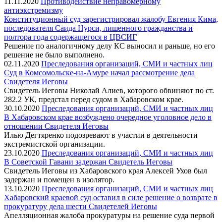
11.11.2020
Противодействие неправомерному
антиэкстремизму
Конституционный суд зарегистрировал жалобу Евгения Кима,
последователя Саида Нурси, лишенного гражданства и
полтора года содержащегося в ЦВСИГ
Решение по аналогичному делу КС выносил и раньше, но его
решение не было выполнено.
02.11.2020
Преследования организаций, СМИ и частных лиц
Суд в Комсомольске-на-Амуре начал рассмотрение дела
Свидетеля Иеговы
Свидетель Иеговы Николай Алиев, которого обвиняют по ст.
282.2 УК, предстал перед судом в Хабаровском крае.
30.10.2020
Преследования организаций, СМИ и частных лиц
В Хабаровском крае возбуждено очередное уголовное дело в
отношении Свидетеля Иеговы
Илью Дегтяренко подозревают в участии в деятельности
экстремистской организации.
23.10.2020
Преследования организаций, СМИ и частных лиц
В Советской Гавани задержан Свидетель Иеговы
Свидетель Иеговы из Хабаровского края Алексей Ухов был
задержан и помещен в изолятор.
13.10.2020
Преследования организаций, СМИ и частных лиц
Хабаровский краевой суд оставил в силе решение о возврате в
прокуратуру дела шести Свидетелей Иеговы
Апелляционная жалоба прокуратуры на решение суда первой