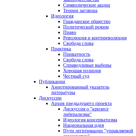
Символические акции
Теории заговора
Идеология
Гражданское общество
Политический режим
Право
Революция и контрреволюция
Свобода слова
Практика
Приватность
Свобода слова
Справедливые выборы
Хорошая полиция
Честный суд
Публикации
Аннотированный указатель
литературы
Дискуссии
Архив предыдущего проекта
Дискуссия о "кризисе
либерализма"
Идеология консерватизма
Национальная идея
Пути легитимации "управляемой