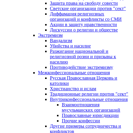
Защита права на свободу совести
Светские организации против "сект"
Диффамация религиозных
организаций и конфликты со СМИ
Акции в защиту нравственности
Дискуссии о религии и обществе
Экстремизм
Вандализм
Убийства и насилие
Разжигание национальной и
религиозной розни и призывы к
насилию
Противодействие экстремизму
Межконфессиональные отношения
Русская Православная Церковь и
католики
Христианство и ислам
Традиционные религии против "сект"
Внутриконфессиональные отношения
Взаимоотношения
мусульманских организаций
Православные юрисдикции
Прочие конфессии
Другие примеры сотрудничества и
конфликтов