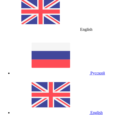
English
Русский
English