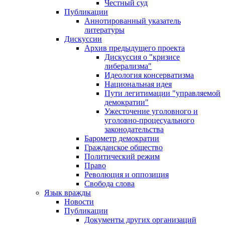
Честный суд
Публикации
Аннотированный указатель
литературы
Дискуссии
Архив предыдущего проекта
Дискуссия о "кризисе
либерализма"
Идеология консерватизма
Национальная идея
Пути легитимации "управляемой
демократии"
Ужесточение уголовного и
уголовно-процесуального
законодательства
Барометр демократии
Гражданское общество
Политический режим
Право
Революция и оппозиция
Свобода слова
Язык вражды
Новости
Публикации
Документы других организаций