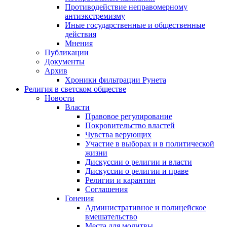
Противодействие неправомерному
антиэкстремизму
Иные государственные и общественные
действия
Мнения
Публикации
Документы
Архив
Хроники фильтрации Рунета
Религия в светском обществе
Новости
Власти
Правовое регулирование
Покровительство властей
Чувства верующих
Участие в выборах и в политической
жизни
Дискуссии о религии и власти
Дискуссии о религии и праве
Религии и карантин
Соглашения
Гонения
Административное и полицейское
вмешательство
Места для молитвы