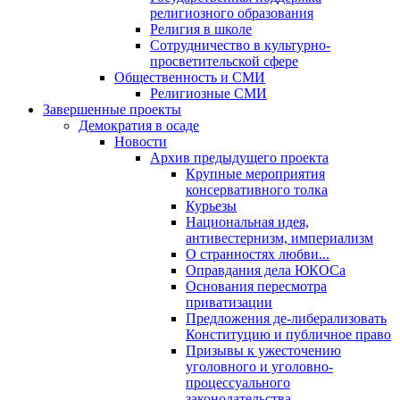
религиозного образования
Религия в школе
Сотрудничество в культурно-
просветительской сфере
Общественность и СМИ
Религиозные СМИ
Завершенные проекты
Демократия в осаде
Новости
Архив предыдущего проекта
Крупные мероприятия
консервативного толка
Курьезы
Национальная идея,
антивестернизм, империализм
О странностях любви...
Оправдания дела ЮКОСа
Основания пересмотра
приватизации
Предложения де-либерализовать
Конституцию и публичное право
Призывы к ужесточению
уголовного и уголовно-
процессуального
законодательства