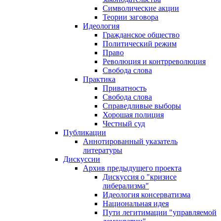
Символические акции
Теории заговора
Идеология
Гражданское общество
Политический режим
Право
Революция и контрреволюция
Свобода слова
Практика
Приватность
Свобода слова
Справедливые выборы
Хорошая полиция
Честный суд
Публикации
Аннотированный указатель
литературы
Дискуссии
Архив предыдущего проекта
Дискуссия о "кризисе
либерализма"
Идеология консерватизма
Национальная идея
Пути легитимации "управляемой