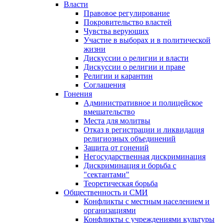
Власти
Правовое регулирование
Покровительство властей
Чувства верующих
Участие в выборах и в политической
жизни
Дискуссии о религии и власти
Дискуссии о религии и праве
Религии и карантин
Соглашения
Гонения
Административное и полицейское
вмешательство
Места для молитвы
Отказ в регистрации и ликвидация
религиозных объединений
Защита от гонений
Негосударственная дискриминация
Дискриминация и борьба с
"сектантами"
Теоретическая борьба
Общественность и СМИ
Конфликты с местным населением и
организациями
Конфликты с учреждениями культуры