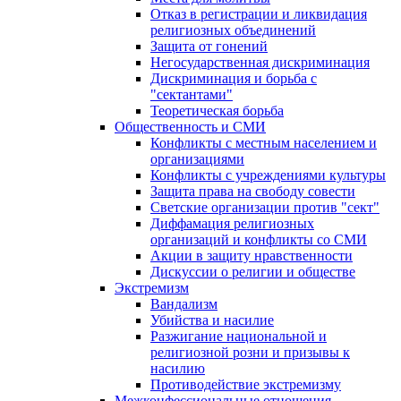
Отказ в регистрации и ликвидация
религиозных объединений
Защита от гонений
Негосударственная дискриминация
Дискриминация и борьба с
"сектантами"
Теоретическая борьба
Общественность и СМИ
Конфликты с местным населением и
организациями
Конфликты с учреждениями культуры
Защита права на свободу совести
Светские организации против "сект"
Диффамация религиозных
организаций и конфликты со СМИ
Акции в защиту нравственности
Дискуссии о религии и обществе
Экстремизм
Вандализм
Убийства и насилие
Разжигание национальной и
религиозной розни и призывы к
насилию
Противодействие экстремизму
Межконфессиональные отношения