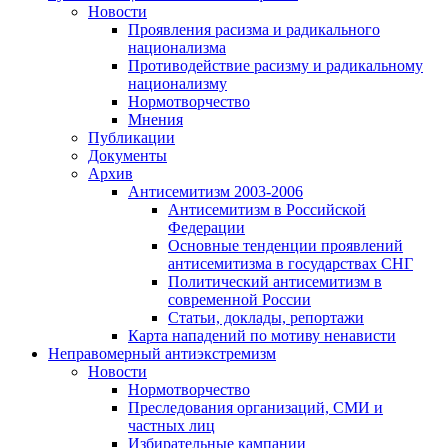
Новости
Проявления расизма и радикального
национализма
Противодействие расизму и радикальному
национализму
Нормотворчество
Мнения
Публикации
Документы
Архив
Антисемитизм 2003-2006
Антисемитизм в Российской
Федерации
Основные тенденции проявлений
антисемитизма в государствах СНГ
Политический антисемитизм в
современной России
Статьи, доклады, репортажи
Карта нападений по мотиву ненависти
Неправомерный антиэкстремизм
Новости
Нормотворчество
Преследования организаций, СМИ и
частных лиц
Избирательные кампании