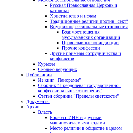
Русская Православная Церковь и
католики
Христианство и ислам
Традиционные религии против "сект"
Внутриконфессиональные отношения
Взаимоотношения
мусульманских организаций
Православные юрисдикции
Прочие конфессии
Другие примеры сотрудничества и
конфликтов
Курьезы
Сколько верующих
Публикации
Из книг "Панорамы"
Сборник "Преодолевая государственно -
конфессиональные отношения"
Статьи сборника "Пределы светскости"
Документы
Архив
Власть
Борьба с ИНН и другими
машиночитаемыми кодами
Место религии в обществе в целом