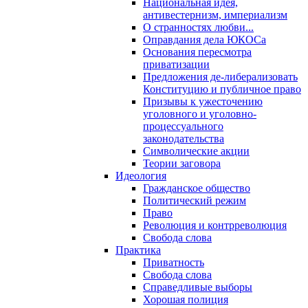
Национальная идея,
антивестернизм, империализм
О странностях любви...
Оправдания дела ЮКОСа
Основания пересмотра
приватизации
Предложения де-либерализовать
Конституцию и публичное право
Призывы к ужесточению
уголовного и уголовно-
процессуального
законодательства
Символические акции
Теории заговора
Идеология
Гражданское общество
Политический режим
Право
Революция и контрреволюция
Свобода слова
Практика
Приватность
Свобода слова
Справедливые выборы
Хорошая полиция