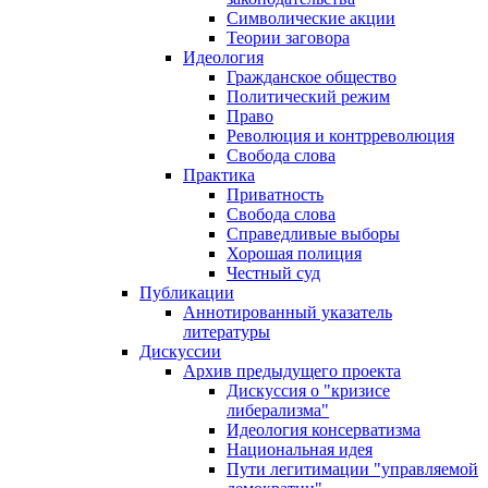
Символические акции
Теории заговора
Идеология
Гражданское общество
Политический режим
Право
Революция и контрреволюция
Свобода слова
Практика
Приватность
Свобода слова
Справедливые выборы
Хорошая полиция
Честный суд
Публикации
Аннотированный указатель
литературы
Дискуссии
Архив предыдущего проекта
Дискуссия о "кризисе
либерализма"
Идеология консерватизма
Национальная идея
Пути легитимации "управляемой