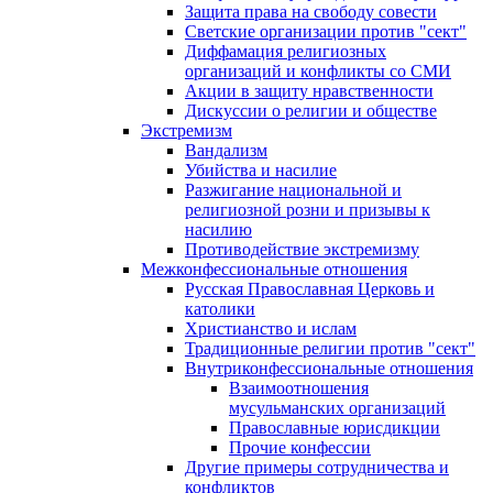
Защита права на свободу совести
Светские организации против "сект"
Диффамация религиозных
организаций и конфликты со СМИ
Акции в защиту нравственности
Дискуссии о религии и обществе
Экстремизм
Вандализм
Убийства и насилие
Разжигание национальной и
религиозной розни и призывы к
насилию
Противодействие экстремизму
Межконфессиональные отношения
Русская Православная Церковь и
католики
Христианство и ислам
Традиционные религии против "сект"
Внутриконфессиональные отношения
Взаимоотношения
мусульманских организаций
Православные юрисдикции
Прочие конфессии
Другие примеры сотрудничества и
конфликтов