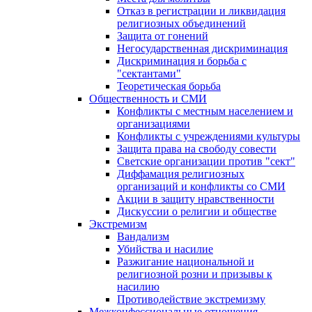
Отказ в регистрации и ликвидация
религиозных объединений
Защита от гонений
Негосударственная дискриминация
Дискриминация и борьба с
"сектантами"
Теоретическая борьба
Общественность и СМИ
Конфликты с местным населением и
организациями
Конфликты с учреждениями культуры
Защита права на свободу совести
Светские организации против "сект"
Диффамация религиозных
организаций и конфликты со СМИ
Акции в защиту нравственности
Дискуссии о религии и обществе
Экстремизм
Вандализм
Убийства и насилие
Разжигание национальной и
религиозной розни и призывы к
насилию
Противодействие экстремизму
Межконфессиональные отношения