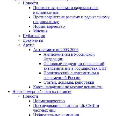
Новости
Проявления расизма и радикального
национализма
Противодействие расизму и радикальному
национализму
Нормотворчество
Мнения
Публикации
Документы
Архив
Антисемитизм 2003-2006
Антисемитизм в Российской
Федерации
Основные тенденции проявлений
антисемитизма в государствах СНГ
Политический антисемитизм в
современной России
Статьи, доклады, репортажи
Карта нападений по мотиву ненависти
Неправомерный антиэкстремизм
Новости
Нормотворчество
Преследования организаций, СМИ и
частных лиц
Избирательные кампании