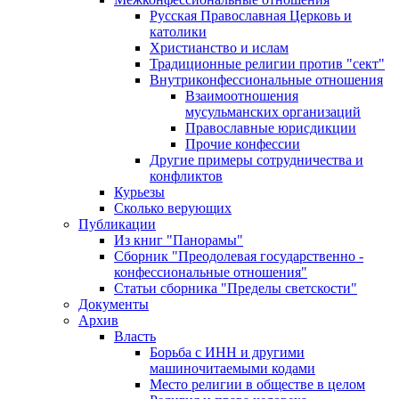
Русская Православная Церковь и
католики
Христианство и ислам
Традиционные религии против "сект"
Внутриконфессиональные отношения
Взаимоотношения
мусульманских организаций
Православные юрисдикции
Прочие конфессии
Другие примеры сотрудничества и
конфликтов
Курьезы
Сколько верующих
Публикации
Из книг "Панорамы"
Сборник "Преодолевая государственно -
конфессиональные отношения"
Статьи сборника "Пределы светскости"
Документы
Архив
Власть
Борьба с ИНН и другими
машиночитаемыми кодами
Место религии в обществе в целом