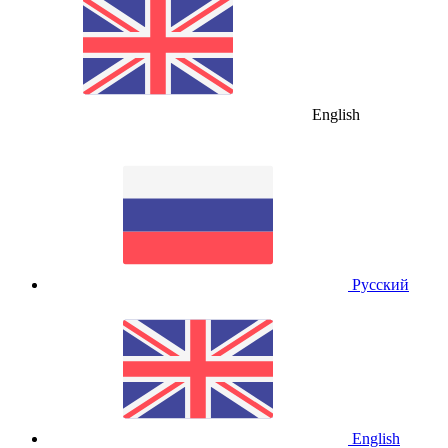
English
Русский
English