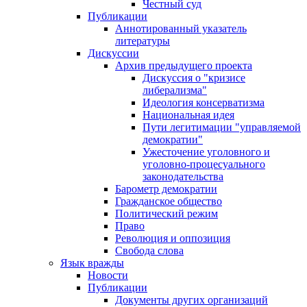
Честный суд
Публикации
Аннотированный указатель
литературы
Дискуссии
Архив предыдущего проекта
Дискуссия о "кризисе
либерализма"
Идеология консерватизма
Национальная идея
Пути легитимации "управляемой
демократии"
Ужесточение уголовного и
уголовно-процесуального
законодательства
Барометр демократии
Гражданское общество
Политический режим
Право
Революция и оппозиция
Свобода слова
Язык вражды
Новости
Публикации
Документы других организаций