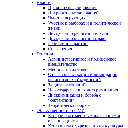
Власти
Правовое регулирование
Покровительство властей
Чувства верующих
Участие в выборах и в политической
жизни
Дискуссии о религии и власти
Дискуссии о религии и праве
Религии и карантин
Соглашения
Гонения
Административное и полицейское
вмешательство
Места для молитвы
Отказ в регистрации и ликвидация
религиозных объединений
Защита от гонений
Негосударственная дискриминация
Дискриминация и борьба с
"сектантами"
Теоретическая борьба
Общественность и СМИ
Конфликты с местным населением и
организациями
Конфликты с учреждениями культуры