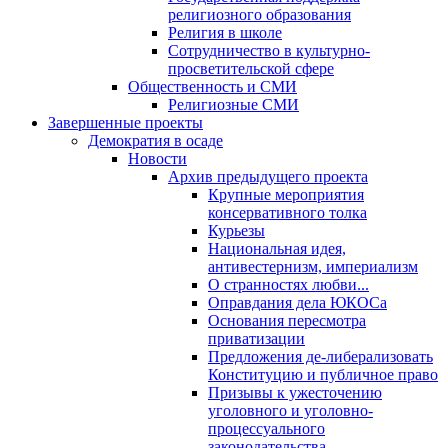
религиозного образования
Религия в школе
Сотрудничество в культурно-
просветительской сфере
Общественность и СМИ
Религиозные СМИ
Завершенные проекты
Демократия в осаде
Новости
Архив предыдущего проекта
Крупные мероприятия
консервативного толка
Курьезы
Национальная идея,
антивестернизм, империализм
О странностях любви...
Оправдания дела ЮКОСа
Основания пересмотра
приватизации
Предложения де-либерализовать
Конституцию и публичное право
Призывы к ужесточению
уголовного и уголовно-
процессуального
законодательства