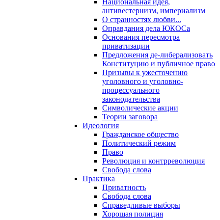
Национальная идея,
антивестернизм, империализм
О странностях любви...
Оправдания дела ЮКОСа
Основания пересмотра
приватизации
Предложения де-либерализовать
Конституцию и публичное право
Призывы к ужесточению
уголовного и уголовно-
процессуального
законодательства
Символические акции
Теории заговора
Идеология
Гражданское общество
Политический режим
Право
Революция и контрреволюция
Свобода слова
Практика
Приватность
Свобода слова
Справедливые выборы
Хорошая полиция