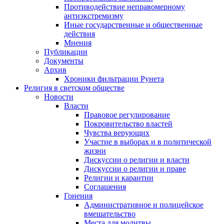
Противодействие неправомерному
антиэкстремизму
Иные государственные и общественные
действия
Мнения
Публикации
Документы
Архив
Хроники фильтрации Рунета
Религия в светском обществе
Новости
Власти
Правовое регулирование
Покровительство властей
Чувства верующих
Участие в выборах и в политической
жизни
Дискуссии о религии и власти
Дискуссии о религии и праве
Религии и карантин
Соглашения
Гонения
Административное и полицейское
вмешательство
Места для молитвы