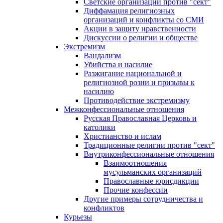
Светские организации против "сект"
Диффамация религиозных
организаций и конфликты со СМИ
Акции в защиту нравственности
Дискуссии о религии и обществе
Экстремизм
Вандализм
Убийства и насилие
Разжигание национальной и
религиозной розни и призывы к
насилию
Противодействие экстремизму
Межконфессиональные отношения
Русская Православная Церковь и
католики
Христианство и ислам
Традиционные религии против "сект"
Внутриконфессиональные отношения
Взаимоотношения
мусульманских организаций
Православные юрисдикции
Прочие конфессии
Другие примеры сотрудничества и
конфликтов
Курьезы