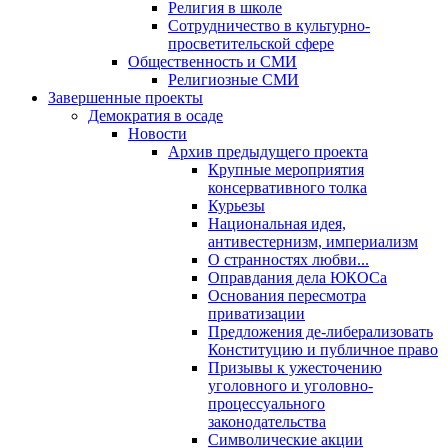
Религия в школе
Сотрудничество в культурно-
просветительской сфере
Общественность и СМИ
Религиозные СМИ
Завершенные проекты
Демократия в осаде
Новости
Архив предыдущего проекта
Крупные мероприятия
консервативного толка
Курьезы
Национальная идея,
антивестернизм, империализм
О странностях любви...
Оправдания дела ЮКОСа
Основания пересмотра
приватизации
Предложения де-либерализовать
Конституцию и публичное право
Призывы к ужесточению
уголовного и уголовно-
процессуального
законодательства
Символические акции