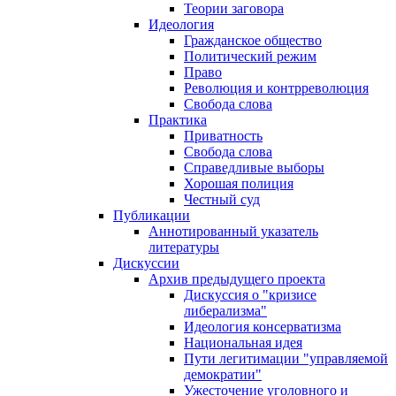
Теории заговора
Идеология
Гражданское общество
Политический режим
Право
Революция и контрреволюция
Свобода слова
Практика
Приватность
Свобода слова
Справедливые выборы
Хорошая полиция
Честный суд
Публикации
Аннотированный указатель
литературы
Дискуссии
Архив предыдущего проекта
Дискуссия о "кризисе
либерализма"
Идеология консерватизма
Национальная идея
Пути легитимации "управляемой
демократии"
Ужесточение уголовного и