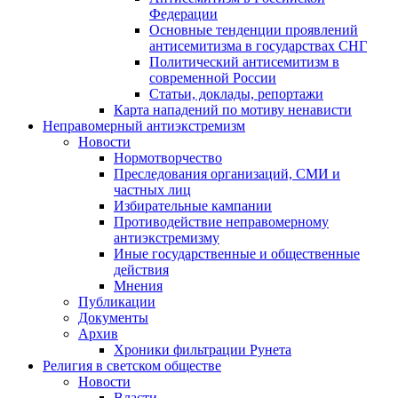
Федерации
Основные тенденции проявлений
антисемитизма в государствах СНГ
Политический антисемитизм в
современной России
Статьи, доклады, репортажи
Карта нападений по мотиву ненависти
Неправомерный антиэкстремизм
Новости
Нормотворчество
Преследования организаций, СМИ и
частных лиц
Избирательные кампании
Противодействие неправомерному
антиэкстремизму
Иные государственные и общественные
действия
Мнения
Публикации
Документы
Архив
Хроники фильтрации Рунета
Религия в светском обществе
Новости
Власти