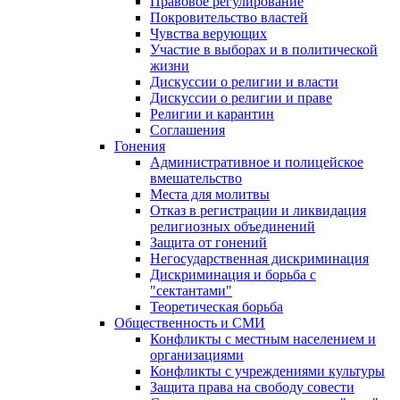
Правовое регулирование
Покровительство властей
Чувства верующих
Участие в выборах и в политической
жизни
Дискуссии о религии и власти
Дискуссии о религии и праве
Религии и карантин
Соглашения
Гонения
Административное и полицейское
вмешательство
Места для молитвы
Отказ в регистрации и ликвидация
религиозных объединений
Защита от гонений
Негосударственная дискриминация
Дискриминация и борьба с
"сектантами"
Теоретическая борьба
Общественность и СМИ
Конфликты с местным населением и
организациями
Конфликты с учреждениями культуры
Защита права на свободу совести