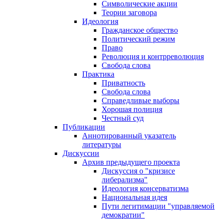
Символические акции
Теории заговора
Идеология
Гражданское общество
Политический режим
Право
Революция и контрреволюция
Свобода слова
Практика
Приватность
Свобода слова
Справедливые выборы
Хорошая полиция
Честный суд
Публикации
Аннотированный указатель
литературы
Дискуссии
Архив предыдущего проекта
Дискуссия о "кризисе
либерализма"
Идеология консерватизма
Национальная идея
Пути легитимации "управляемой
демократии"