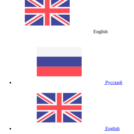
English
Русский
English