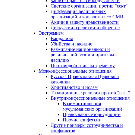
Защита права на свободу совести
Светские организации против "сект"
Диффамация религиозных
организаций и конфликты со СМИ
Акции в защиту нравственности
Дискуссии о религии и обществе
Экстремизм
Вандализм
Убийства и насилие
Разжигание национальной и
религиозной розни и призывы к
насилию
Противодействие экстремизму
Межконфессиональные отношения
Русская Православная Церковь и
католики
Христианство и ислам
Традиционные религии против "сект"
Внутриконфессиональные отношения
Взаимоотношения
мусульманских организаций
Православные юрисдикции
Прочие конфессии
Другие примеры сотрудничества и
конфликтов