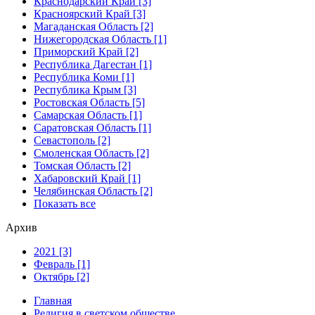
Краснодарский Край [3]
Красноярский Край [3]
Магаданская Область [2]
Нижегородская Область [1]
Приморский Край [2]
Республика Дагестан [1]
Республика Коми [1]
Республика Крым [3]
Ростовская Область [5]
Самарская Область [1]
Саратовская Область [1]
Севастополь [2]
Смоленская Область [2]
Томская Область [2]
Хабаровский Край [1]
Челябинская Область [2]
Показать все
Архив
2021 [3]
Февраль [1]
Октябрь [2]
Главная
Религия в светском обществе