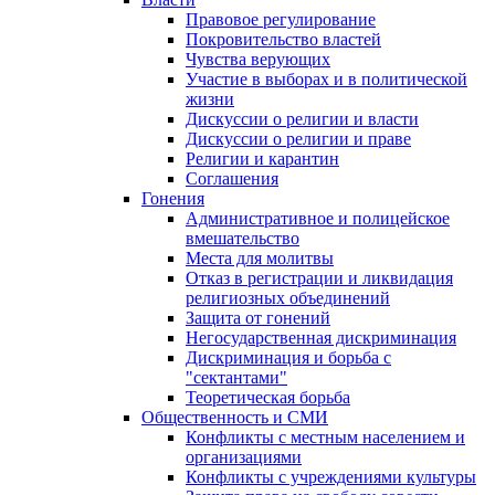
Правовое регулирование
Покровительство властей
Чувства верующих
Участие в выборах и в политической
жизни
Дискуссии о религии и власти
Дискуссии о религии и праве
Религии и карантин
Соглашения
Гонения
Административное и полицейское
вмешательство
Места для молитвы
Отказ в регистрации и ликвидация
религиозных объединений
Защита от гонений
Негосударственная дискриминация
Дискриминация и борьба с
"сектантами"
Теоретическая борьба
Общественность и СМИ
Конфликты с местным населением и
организациями
Конфликты с учреждениями культуры