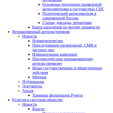
Основные тенденции проявлений
антисемитизма в государствах СНГ
Политический антисемитизм в
современной России
Статьи, доклады, репортажи
Карта нападений по мотиву ненависти
Неправомерный антиэкстремизм
Новости
Нормотворчество
Преследования организаций, СМИ и
частных лиц
Избирательные кампании
Противодействие неправомерному
антиэкстремизму
Иные государственные и общественные
действия
Мнения
Публикации
Документы
Архив
Хроники фильтрации Рунета
Религия в светском обществе
Новости
Власти