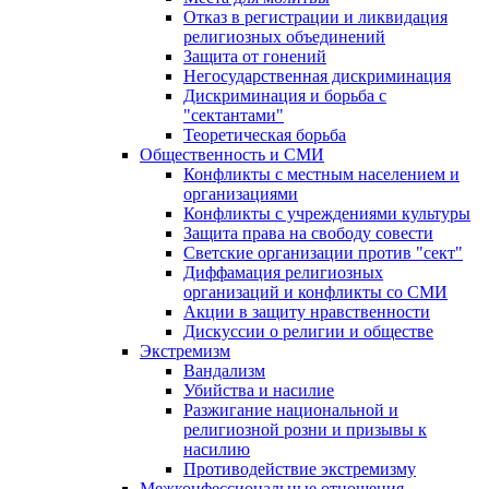
Отказ в регистрации и ликвидация
религиозных объединений
Защита от гонений
Негосударственная дискриминация
Дискриминация и борьба с
"сектантами"
Теоретическая борьба
Общественность и СМИ
Конфликты с местным населением и
организациями
Конфликты с учреждениями культуры
Защита права на свободу совести
Светские организации против "сект"
Диффамация религиозных
организаций и конфликты со СМИ
Акции в защиту нравственности
Дискуссии о религии и обществе
Экстремизм
Вандализм
Убийства и насилие
Разжигание национальной и
религиозной розни и призывы к
насилию
Противодействие экстремизму
Межконфессиональные отношения