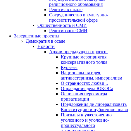
религиозного образования
Религия в школе
Сотрудничество в культурно-
просветительской сфере
Общественность и СМИ
Религиозные СМИ
Завершенные проекты
Демократия в осаде
Новости
Архив предыдущего проекта
Крупные мероприятия
консервативного толка
Курьезы
Национальная идея,
антивестернизм, империализм
О странностях любви...
Оправдания дела ЮКОСа
Основания пересмотра
приватизации
Предложения де-либерализовать
Конституцию и публичное право
Призывы к ужесточению
уголовного и уголовно-
процессуального
законодательства