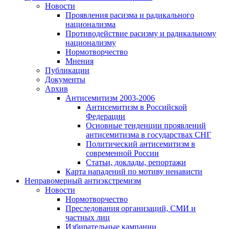
Новости
Проявления расизма и радикального
национализма
Противодействие расизму и радикальному
национализму
Нормотворчество
Мнения
Публикации
Документы
Архив
Антисемитизм 2003-2006
Антисемитизм в Российской
Федерации
Основные тенденции проявлений
антисемитизма в государствах СНГ
Политический антисемитизм в
современной России
Статьи, доклады, репортажи
Карта нападений по мотиву ненависти
Неправомерный антиэкстремизм
Новости
Нормотворчество
Преследования организаций, СМИ и
частных лиц
Избирательные кампании