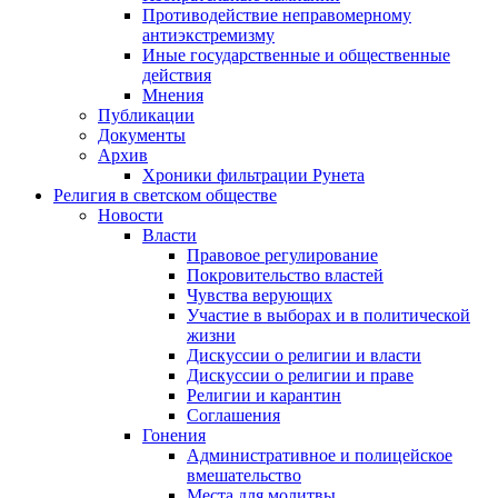
Противодействие неправомерному
антиэкстремизму
Иные государственные и общественные
действия
Мнения
Публикации
Документы
Архив
Хроники фильтрации Рунета
Религия в светском обществе
Новости
Власти
Правовое регулирование
Покровительство властей
Чувства верующих
Участие в выборах и в политической
жизни
Дискуссии о религии и власти
Дискуссии о религии и праве
Религии и карантин
Соглашения
Гонения
Административное и полицейское
вмешательство
Места для молитвы