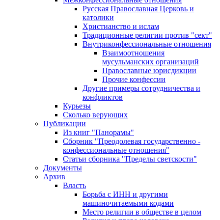
Русская Православная Церковь и
католики
Христианство и ислам
Традиционные религии против "сект"
Внутриконфессиональные отношения
Взаимоотношения
мусульманских организаций
Православные юрисдикции
Прочие конфессии
Другие примеры сотрудничества и
конфликтов
Курьезы
Сколько верующих
Публикации
Из книг "Панорамы"
Сборник "Преодолевая государственно -
конфессиональные отношения"
Статьи сборника "Пределы светскости"
Документы
Архив
Власть
Борьба с ИНН и другими
машиночитаемыми кодами
Место религии в обществе в целом