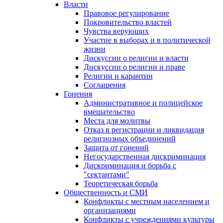
Власти
Правовое регулирование
Покровительство властей
Чувства верующих
Участие в выборах и в политической
жизни
Дискуссии о религии и власти
Дискуссии о религии и праве
Религии и карантин
Соглашения
Гонения
Административное и полицейское
вмешательство
Места для молитвы
Отказ в регистрации и ликвидация
религиозных объединений
Защита от гонений
Негосударственная дискриминация
Дискриминация и борьба с
"сектантами"
Теоретическая борьба
Общественность и СМИ
Конфликты с местным населением и
организациями
Конфликты с учреждениями культуры