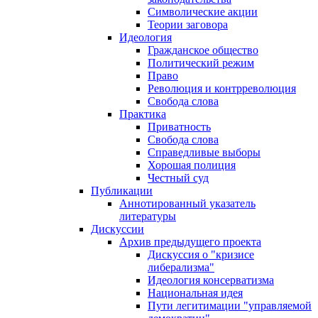
Символические акции
Теории заговора
Идеология
Гражданское общество
Политический режим
Право
Революция и контрреволюция
Свобода слова
Практика
Приватность
Свобода слова
Справедливые выборы
Хорошая полиция
Честный суд
Публикации
Аннотированный указатель
литературы
Дискуссии
Архив предыдущего проекта
Дискуссия о "кризисе
либерализма"
Идеология консерватизма
Национальная идея
Пути легитимации "управляемой