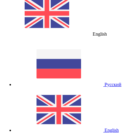
English
Русский
English