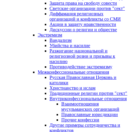
Защита права на свободу совести
Светские организации против "сект"
Диффамация религиозных
организаций и конфликты со СМИ
Акции в защиту нравственности
Дискуссии о религии и обществе
Экстремизм
Вандализм
Убийства и насилие
Разжигание национальной и
религиозной розни и призывы к
насилию
Противодействие экстремизму
Межконфессиональные отношения
Русская Православная Церковь и
католики
Христианство и ислам
Традиционные религии против "сект"
Внутриконфессиональные отношения
Взаимоотношения
мусульманских организаций
Православные юрисдикции
Прочие конфессии
Другие примеры сотрудничества и
конфликтов