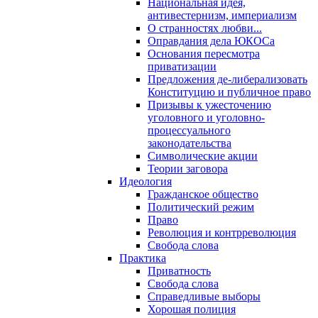
Национальная идея,
антивестернизм, империализм
О странностях любви...
Оправдания дела ЮКОСа
Основания пересмотра
приватизации
Предложения де-либерализовать
Конституцию и публичное право
Призывы к ужесточению
уголовного и уголовно-
процессуального
законодательства
Символические акции
Теории заговора
Идеология
Гражданское общество
Политический режим
Право
Революция и контрреволюция
Свобода слова
Практика
Приватность
Свобода слова
Справедливые выборы
Хорошая полиция