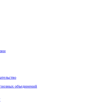
изни
ательство
игиозных объединений
"