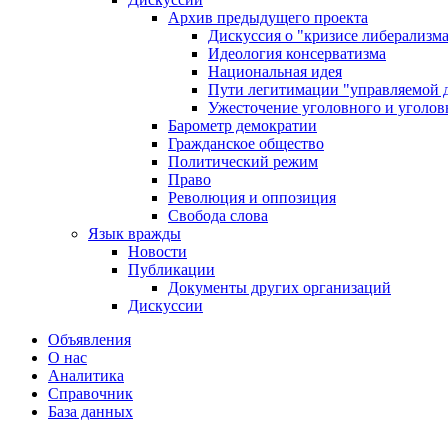
Архив предыдущего проекта
Дискуссия о "кризисе либерализм
Идеология консерватизма
Национальная идея
Пути легитимации "управляемой 
Ужесточение уголовного и уголов
Барометр демократии
Гражданское общество
Политический режим
Право
Революция и оппозиция
Свобода слова
Язык вражды
Новости
Публикации
Документы других организаций
Дискуссии
Объявления
О нас
Аналитика
Справочник
База данных