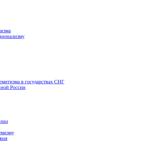
лизма
ционализму
емитизма в государствах СНГ
нной России
 лиц
емизму
вия