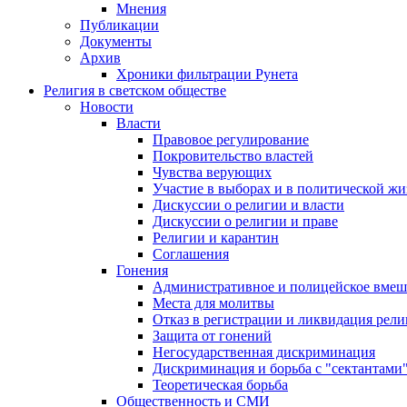
Мнения
Публикации
Документы
Архив
Хроники фильтрации Рунета
Религия в светском обществе
Новости
Власти
Правовое регулирование
Покровительство властей
Чувства верующих
Участие в выборах и в политической ж
Дискуссии о религии и власти
Дискуссии о религии и праве
Религии и карантин
Соглашения
Гонения
Административное и полицейское вмеш
Места для молитвы
Отказ в регистрации и ликвидация рел
Защита от гонений
Негосударственная дискриминация
Дискриминация и борьба с "сектантами
Теоретическая борьба
Общественность и СМИ