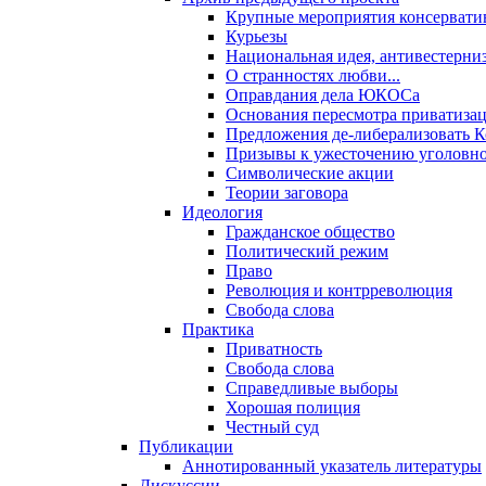
Крупные мероприятия консервати
Курьезы
Национальная идея, антивестерни
О странностях любви...
Оправдания дела ЮКОСа
Основания пересмотра приватиза
Предложения де-либерализовать 
Призывы к ужесточению уголовног
Символические акции
Теории заговора
Идеология
Гражданское общество
Политический режим
Право
Революция и контрреволюция
Свобода слова
Практика
Приватность
Свобода слова
Справедливые выборы
Хорошая полиция
Честный суд
Публикации
Аннотированный указатель литературы
Дискуссии