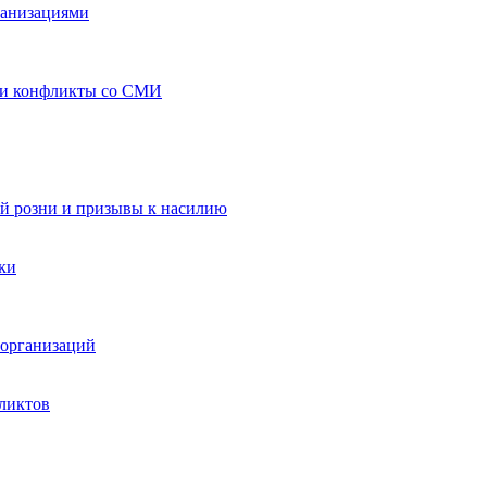
ганизациями
 и конфликты со СМИ
й розни и призывы к насилию
ки
организаций
ликтов