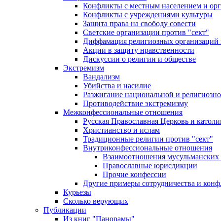
Конфликты с местным населением и ор
Конфликты с учреждениями культуры
Защита права на свободу совести
Светские организации против "сект"
Диффамация религиозных организаций
Акции в защиту нравственности
Дискуссии о религии и обществе
Экстремизм
Вандализм
Убийства и насилие
Разжигание национальной и религиозно
Противодействие экстремизму
Межконфессиональные отношения
Русская Православная Церковь и католи
Христианство и ислам
Традиционные религии против "сект"
Внутриконфессиональные отношения
Взаимоотношения мусульманских 
Православные юрисдикции
Прочие конфессии
Другие примеры сотрудничества и конф
Курьезы
Сколько верующих
Публикации
Из книг "Панорамы"