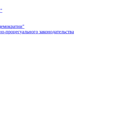
а"
демократии"
но-процесуального законодательства