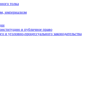
вного толка
зм, империализм
ции
Конституцию и публичное право
о и уголовно-процессуального законодательства