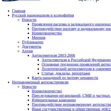
Главная
Русский национализм и ксенофобия
Новости
Проявления расизма и радикального национа
Противодействие расизму и радикальному на
Нормотворчество
Мнения
Публикации
Документы
Архив
Антисемитизм 2003-2006
Антисемитизм в Российской Федерации
Основные тенденции проявлений антис
Политический антисемитизм в совреме
Статьи, доклады, репортажи
Карта нападений по мотиву ненависти
Неправомерный антиэкстремизм
Новости
Нормотворчество
Преследования организаций, СМИ и частных
Избирательные кампании
Противодействие неправомерному антиэкстр
Иные государственные и общественные дейст