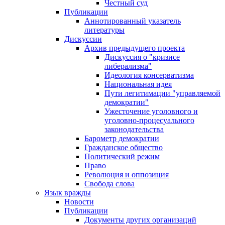
Честный суд
Публикации
Аннотированный указатель
литературы
Дискуссии
Архив предыдущего проекта
Дискуссия о "кризисе
либерализма"
Идеология консерватизма
Национальная идея
Пути легитимации "управляемой
демократии"
Ужесточение уголовного и
уголовно-процесуального
законодательства
Барометр демократии
Гражданское общество
Политический режим
Право
Революция и оппозиция
Свобода слова
Язык вражды
Новости
Публикации
Документы других организаций