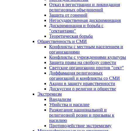
Отказ в регистрации и ликвидация
религиозных объединений
Защита от гонений
Негосударственная дискриминация
Дискриминация и борьба с
"сектантами"
Теоретическая борьба
Общественность и СМИ
Конфликты с местным населением и
организациями
Конфликты с учреждениями культуры
Защита права на свободу совести
Светские организации против "сект"
Диффамация религиозных
организаций и конфликты со СМИ
Акции в защиту нравственности
Дискуссии о религии и обществе
Экстремизм
Вандализм
Убийства и насилие
Разжигание национальной и
религиозной розни и призывы к
насилию
Противодействие экстремизму
Межконфессиональные отношения