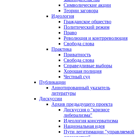
Символические акции
Теории заговора
Идеология
Гражданское общество
Политический режим
Право
Революция и контрреволюция
Свобода слова
Практика
Приватность
Свобода слова
Справедливые выборы
Хорошая полиция
Честный суд
Публикации
Аннотированный указатель
литературы
Дискуссии
Архив предыдущего проекта
Дискуссия о "кризисе
либерализма"
Идеология консерватизма
Национальная идея
Пути легитимации "управляемой