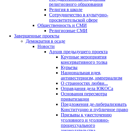
религиозного образования
Религия в школе
Сотрудничество в культурно-
просветительской сфере
Общественность и СМИ
Религиозные СМИ
Завершенные проекты
Демократия в осаде
Новости
Архив предыдущего проекта
Крупные мероприятия
консервативного толка
Курьезы
Национальная идея,
антивестернизм, империализм
О странностях любви...
Оправдания дела ЮКОСа
Основания пересмотра
приватизации
Предложения де-либерализовать
Конституцию и публичное право
Призывы к ужесточению
уголовного и уголовно-
процессуального
законодательства