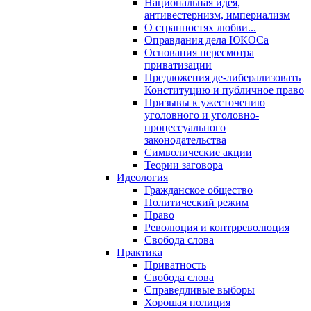
Национальная идея,
антивестернизм, империализм
О странностях любви...
Оправдания дела ЮКОСа
Основания пересмотра
приватизации
Предложения де-либерализовать
Конституцию и публичное право
Призывы к ужесточению
уголовного и уголовно-
процессуального
законодательства
Символические акции
Теории заговора
Идеология
Гражданское общество
Политический режим
Право
Революция и контрреволюция
Свобода слова
Практика
Приватность
Свобода слова
Справедливые выборы
Хорошая полиция