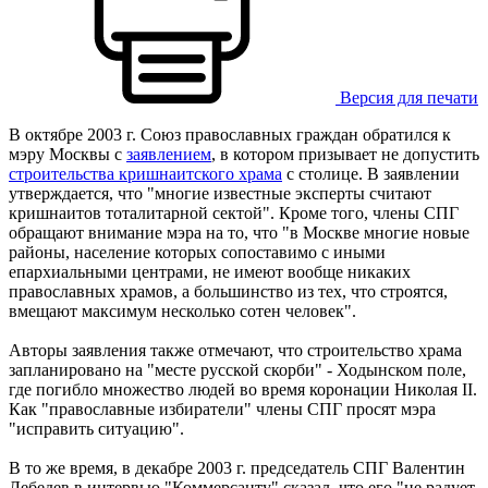
Версия для печати
В октябре 2003 г. Союз православных граждан обратился к
мэру Москвы с
заявлением
, в котором призывает не допустить
строительства кришнаитского храма
с столице. В заявлении
утверждается, что "многие известные эксперты считают
кришнаитов тоталитарной сектой". Кроме того, члены СПГ
обращают внимание мэра на то, что "в Москве многие новые
районы, население которых сопоставимо с иными
епархиальными центрами, не имеют вообще никаких
православных храмов, а большинство из тех, что строятся,
вмещают максимум несколько сотен человек".
Авторы заявления также отмечают, что строительство храма
запланировано на "месте русской скорби" - Ходынском поле,
где погибло множество людей во время коронации Николая II.
Как "православные избиратели" члены СПГ просят мэра
"исправить ситуацию".
В то же время, в декабре 2003 г. председатель СПГ Валентин
Лебедев в интервью "Коммерсанту" сказал, что его "не радует