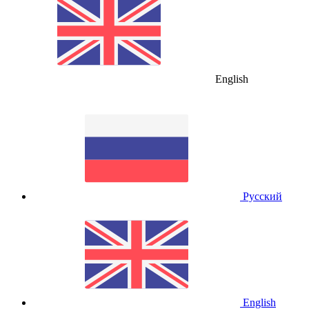
English
Русский
English