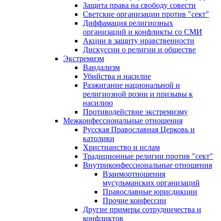
Защита права на свободу совести
Светские организации против "сект"
Диффамация религиозных
организаций и конфликты со СМИ
Акции в защиту нравственности
Дискуссии о религии и обществе
Экстремизм
Вандализм
Убийства и насилие
Разжигание национальной и
религиозной розни и призывы к
насилию
Противодействие экстремизму
Межконфессиональные отношения
Русская Православная Церковь и
католики
Христианство и ислам
Традиционные религии против "сект"
Внутриконфессиональные отношения
Взаимоотношения
мусульманских организаций
Православные юрисдикции
Прочие конфессии
Другие примеры сотрудничества и
конфликтов