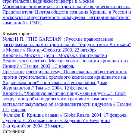
строительства ведического центра в Москве
Московские чиновники - о строительстве ведического центра
;
Представители Центра обществ сознания Кришны в России и
московская общественность возмущены "антикришнаитской"
кампанией в СМИ
.
Комментарии:
Уолш Н.П. "THE GARDIAN": Русские православные
рассержены планами строительства "индуистского Ватикана"
в Москве // Портал-Credo.ru. 2003. 22 октября.
Кнорре Б. Москва - Дели - Москва. Строительство
Ведического центра в Москве усилит позиции кришнаитов в
Индии? // Там же. 2003. 13 ноября.
Пресс-конференция на тему "Православная общественность
против строительства храмового комплекса кришнаитов на
Ходынском поле" состоялась в Центральном Доме
Журналистов // Там же. 2004. 12 февраля.
Кнорре Б. "Хорошую религию придумали индусы...": Спор
вокруг постройки ведического храмового комплекса
заставляет задуматься об амбивалентности индуизма // Там же.
17 февраля.
Фаликов Б. Кришна с нами // GlobalRus.ru. 2004. 17 февраля.
Сусоров. Е. Угрожает ли нам Ходынка? // Вечерний
Екатеринбург. 2004. 25 марта.
Источники