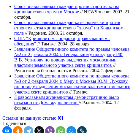
Союз православных граждан против строительства
кришнаитского храма в Москве
// NEWSru.com. 2003. 21
октября.
Союз православных граждан категорически против
строительства кришнаитского "храма" на Ходынском
поле
// Радонеж. 2003. 21 октября.
СПГ: "Кришнаитам - подарки, православным -
обещания"
// Там же. 2004. 28 января.
Заявление Общественного комитета по правам человека
№2 от 2 февраля 2004 г. Генеральному прокурору РФ
В.В. Устинову по поводу выделения московскими
властями земельного участка секте кришнаитов
//
Религиозная безопасность в России. 2004. 5 февраля.
Заявление Общественного комитета по правам человека
№3 от 2 февраля 2004 г. Мэру г. Москвы Ю.М. Лужкову
по поводу выделения московскими властями земельного
участка секте кришнаитов
// Там же.
Православным журналистам демонстративно было
отказано от Дома журналистов
// Радонеж. 2004. 12
февраля.
Ссылки на данную статью
[6]
Поделиться