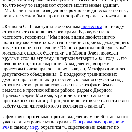
то, что кому-то запрещают строить молитвенные здания".
"Мы были против возведения огромного ведического центра,
но мы не можем быть против постройки храма", - пояснил он.
28 января СПГ выступил с очередным
протестом
по поводу
строительства кришнаитского храма. В документе, в
частности, говорится: "Мы вновь видим двойственную
политику московских властей -с одной стороны, декларации о
том, что запрет на введение "Основ православной культуры" в
московских школах будет снят, а в Мэрии будет проведен
круглый стол на эту тему "в первой четверти 2004 года". Это -
неконкретно, это декларации. А выделение, вопреки
протестам Союза православных граждан, Межфракционного
депутатского объединения "В поддержку традиционных
духовно-нравственных ценностей", огромного участка под
строительство кришнаитского центра - это факт. Земля
выделена в престижнейшем районе, рядом с Дворцом
Приемов мэрии Москвы, в районе элитного жилья и
престижных гостиниц. Прицел кришнаитов ясен - вести свою
работу среди жителей этого престижного района".
2 февраля с протестами против выделения мэрией земельного
участка для строительства храма к
Генеральному прокурору
РФ
и самому
мэру
обратился "Общественный комитет по