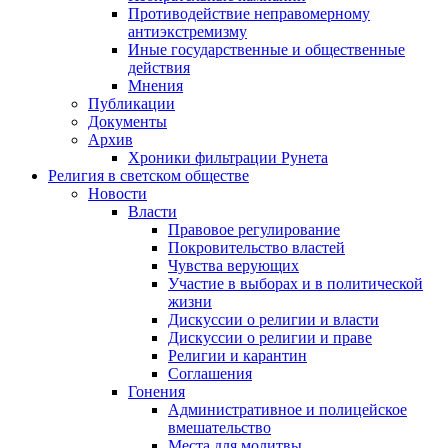
Противодействие неправомерному
антиэкстремизму
Иные государственные и общественные
действия
Мнения
Публикации
Документы
Архив
Хроники фильтрации Рунета
Религия в светском обществе
Новости
Власти
Правовое регулирование
Покровительство властей
Чувства верующих
Участие в выборах и в политической
жизни
Дискуссии о религии и власти
Дискуссии о религии и праве
Религии и карантин
Соглашения
Гонения
Административное и полицейское
вмешательство
Места для молитвы