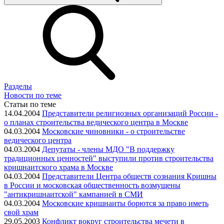
Разделы
Новости по теме
Статьи по теме
14.04.2004
Представители религиозных организаций России -
о планах строительства ведического центра в Москве
04.03.2004
Московские чиновники - о строительстве
ведического центра
04.03.2004
Депутаты - члены МДО "В поддержку
традиционных ценностей" выступили против строительства
кришнаитского храма в Москве
04.03.2004
Представители Центра обществ сознания Кришны
в России и московская общественность возмущены
"антикришнаитской" кампанией в СМИ
04.03.2004
Московские кришнаиты борются за право иметь
свой храм
29.05.2003
Конфликт вокруг строительства мечети в