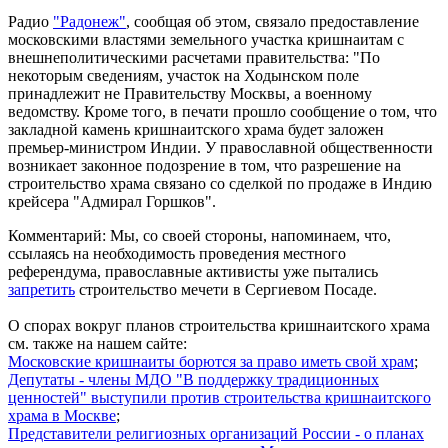
Радио
"Радонеж"
, сообщая об этом, связало предоставление
московскими властями земельного участка кришнаитам с
внешнеполитическими расчетами правительства: "По
некоторым сведениям, участок на Ходынском поле
принадлежит не Правительству Москвы, а военному
ведомству. Кроме того, в печати прошло сообщение о том, что
закладной камень кришнаитского храма будет заложен
премьер-министром Индии. У православной общественности
возникает законное подозрение в том, что разрешение на
строительство храма связано со сделкой по продаже в Индию
крейсера "Адмирал Горшков".
Комментарий:
Мы, со своей стороны, напоминаем, что,
ссылаясь на необходимость проведения местного
референдума, православные активисты уже пытались
запретить
строительство мечети в Сергиевом Посаде.
О спорах вокруг планов строительства кришнаитского храма
см. также на нашем сайте:
Московские кришнаиты борются за право иметь свой храм
;
Депутаты - члены МДО "В поддержку традиционных
ценностей" выступили против строительства кришнаитского
храма в Москве
;
Представители религиозных организаций России - о планах