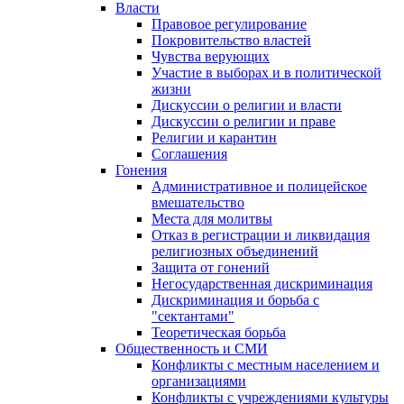
Власти
Правовое регулирование
Покровительство властей
Чувства верующих
Участие в выборах и в политической
жизни
Дискуссии о религии и власти
Дискуссии о религии и праве
Религии и карантин
Соглашения
Гонения
Административное и полицейское
вмешательство
Места для молитвы
Отказ в регистрации и ликвидация
религиозных объединений
Защита от гонений
Негосударственная дискриминация
Дискриминация и борьба с
"сектантами"
Теоретическая борьба
Общественность и СМИ
Конфликты с местным населением и
организациями
Конфликты с учреждениями культуры