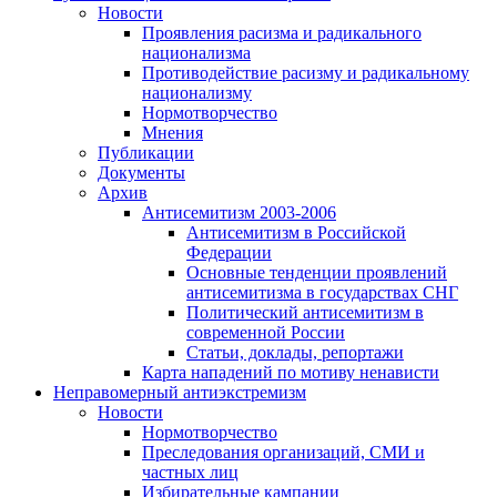
Новости
Проявления расизма и радикального
национализма
Противодействие расизму и радикальному
национализму
Нормотворчество
Мнения
Публикации
Документы
Архив
Антисемитизм 2003-2006
Антисемитизм в Российской
Федерации
Основные тенденции проявлений
антисемитизма в государствах СНГ
Политический антисемитизм в
современной России
Статьи, доклады, репортажи
Карта нападений по мотиву ненависти
Неправомерный антиэкстремизм
Новости
Нормотворчество
Преследования организаций, СМИ и
частных лиц
Избирательные кампании