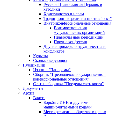
Русская Православная Церковь и
католики
Христианство и ислам
Традиционные религии против "сект"
Внутриконфессиональные отношения
Взаимоотношения
мусульманских организаций
Православные юрисдикции
Прочие конфессии
Другие примеры сотрудничества и
конфликтов
Курьезы
Сколько верующих
Публикации
Из книг "Панорамы"
Сборник "Преодолевая государственно -
конфессиональные отношения"
Статьи сборника "Пределы светскости"
Документы
Архив
Власть
Борьба с ИНН и другими
машиночитаемыми кодами
Место религии в обществе в целом