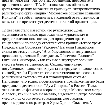
правам человека". Автор этих обращений, председатель
правления комитета Т.А. Квитковская, как обычно, в
достаточно резких выражениях критикует "экстремистскую
религиозную организацию "Московское общество сознания
Кришны" и требует привлечь к уголовной ответственности
всех, кто не препятствует деятельности этой организации.
12 февраля стало известно, что руководство Дома
журналистов отказало православным журналистам в
предоставлении помещения для проведения пресс-
конференции по поводу строительства кришнаитского храма.
Председатель Общества "Радонеж" Евгений Никифоров
сказал по этому поводу: "Это, безусловно, антипутинская
провокация, - заявил Председатель Общества "Радонеж"
Евгений Никифоров, - так как нас вынуждают обвинить
власть в безответственности. Сколько еще нужно
погубленных человеческих душ (а теперь уже и человеческих
жизней), чтобы Правительство ответственно отнеслось к
религизным экстремистам и тоталитарным сектам?
Напомним, что только после взрывов в Токийском метро была
прекращена деятельность "Аум-Синрике" в России. Только
что исламские фанатики взорвали поезд в Московском метро.
А власть, как ни в чем не бывало, выделяет в центре Москвы
участок под строительство кришнаитского храма,
превосходящего по размерам Храм Христа Спасителя".