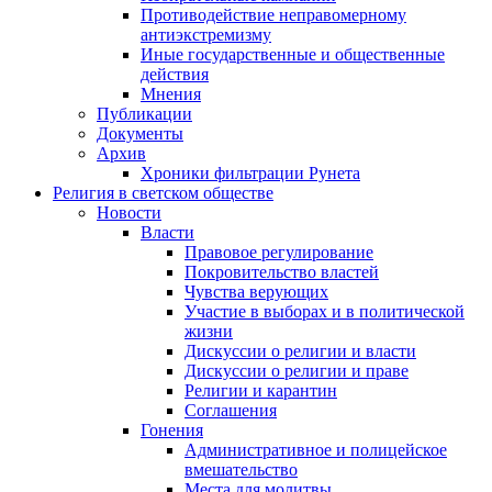
Противодействие неправомерному
антиэкстремизму
Иные государственные и общественные
действия
Мнения
Публикации
Документы
Архив
Хроники фильтрации Рунета
Религия в светском обществе
Новости
Власти
Правовое регулирование
Покровительство властей
Чувства верующих
Участие в выборах и в политической
жизни
Дискуссии о религии и власти
Дискуссии о религии и праве
Религии и карантин
Соглашения
Гонения
Административное и полицейское
вмешательство
Места для молитвы