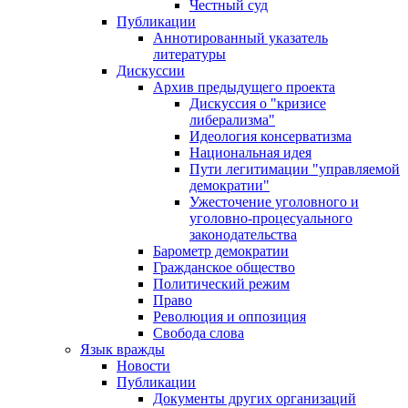
Честный суд
Публикации
Аннотированный указатель
литературы
Дискуссии
Архив предыдущего проекта
Дискуссия о "кризисе
либерализма"
Идеология консерватизма
Национальная идея
Пути легитимации "управляемой
демократии"
Ужесточение уголовного и
уголовно-процесуального
законодательства
Барометр демократии
Гражданское общество
Политический режим
Право
Революция и оппозиция
Свобода слова
Язык вражды
Новости
Публикации
Документы других организаций