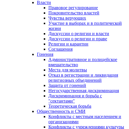
Власти
Правовое регулирование
Покровительство властей
Чувства верующих
Участие в выборах и в политической
жизни
Дискуссии о религии и власти
Дискуссии о религии и праве
Религии и карантин
Соглашения
Гонения
Административное и полицейское
вмешательство
Места для молитвы
Отказ в регистрации и ликвидация
религиозных объединений
Защита от гонений
Негосударственная дискриминация
Дискриминация и борьба с
"сектантами"
Теоретическая борьба
Общественность и СМИ
Конфликты с местным населением и
организациями
Конфликты с учреждениями культуры