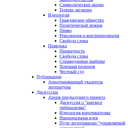
Символические акции
Теории заговора
Идеология
Гражданское общество
Политический режим
Право
Революция и контрреволюция
Свобода слова
Практика
Приватность
Свобода слова
Справедливые выборы
Хорошая полиция
Честный суд
Публикации
Аннотированный указатель
литературы
Дискуссии
Архив предыдущего проекта
Дискуссия о "кризисе
либерализма"
Идеология консерватизма
Национальная идея
Пути легитимации "управляемой