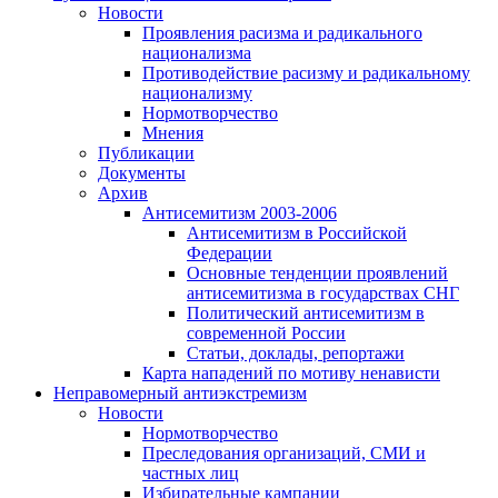
Новости
Проявления расизма и радикального
национализма
Противодействие расизму и радикальному
национализму
Нормотворчество
Мнения
Публикации
Документы
Архив
Антисемитизм 2003-2006
Антисемитизм в Российской
Федерации
Основные тенденции проявлений
антисемитизма в государствах СНГ
Политический антисемитизм в
современной России
Статьи, доклады, репортажи
Карта нападений по мотиву ненависти
Неправомерный антиэкстремизм
Новости
Нормотворчество
Преследования организаций, СМИ и
частных лиц
Избирательные кампании