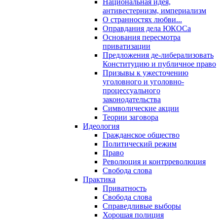
Национальная идея,
антивестернизм, империализм
О странностях любви...
Оправдания дела ЮКОСа
Основания пересмотра
приватизации
Предложения де-либерализовать
Конституцию и публичное право
Призывы к ужесточению
уголовного и уголовно-
процессуального
законодательства
Символические акции
Теории заговора
Идеология
Гражданское общество
Политический режим
Право
Революция и контрреволюция
Свобода слова
Практика
Приватность
Свобода слова
Справедливые выборы
Хорошая полиция