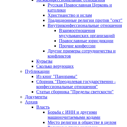
Русская Православная Церковь и
католики
Христианство и ислам
Традиционные религии против "сект"
Внутриконфессиональные отношения
Взаимоотношения
мусульманских организаций
Православные юрисдикции
Прочие конфессии
Другие примеры сотрудничества и
конфликтов
Курьезы
Сколько верующих
Публикации
Из книг "Панорамы"
Сборник "Преодолевая государственно -
конфессиональные отношения"
Статьи сборника "Пределы светскости"
Документы
Архив
Власть
Борьба с ИНН и другими
машиночитаемыми кодами
Место религии в обществе в целом