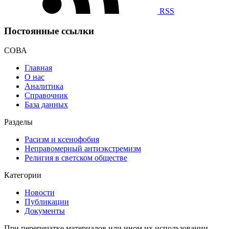
RSS
Постоянные ссылки
СОВА
Главная
О нас
Аналитика
Справочник
База данных
Разделы
Расизм и ксенофобия
Неправомерный антиэкстремизм
Религия в светском обществе
Категории
Новости
Публикации
Документы
При перепечатке материалов или ином их использовании