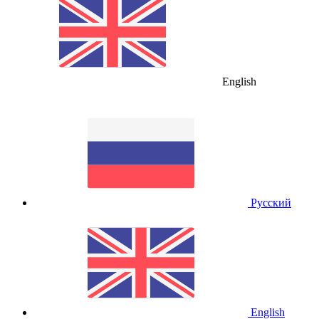
English
Русский
English