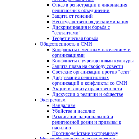
Отказ в регистрации и ликвидация
религиозных объединений
Защита от гонений
Негосударственная дискриминация
Дискриминация и борьба с
"сектантами"
Теоретическая борьба
Общественность и СМИ
Конфликты с местным населением и
организациями
Конфликты с учреждениями культуры
Защита права на свободу совести
Светские организации против "сект"
Диффамация религиозных
организаций и конфликты со СМИ
Акции в защиту нравственности
Дискуссии о религии и обществе
Экстремизм
Вандализм
Убийства и насилие
Разжигание национальной и
религиозной розни и призывы к
насилию
Противодействие экстремизму
Межконфессиональные отношения