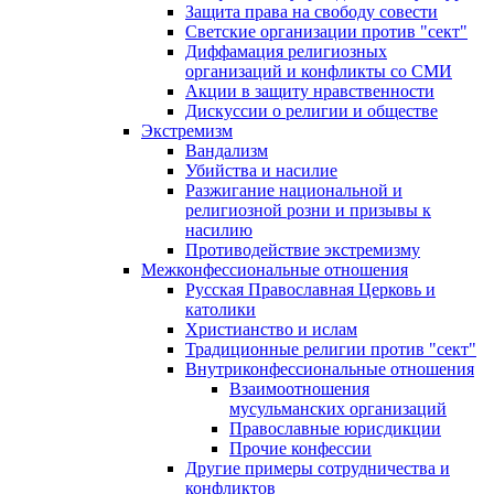
Защита права на свободу совести
Светские организации против "сект"
Диффамация религиозных
организаций и конфликты со СМИ
Акции в защиту нравственности
Дискуссии о религии и обществе
Экстремизм
Вандализм
Убийства и насилие
Разжигание национальной и
религиозной розни и призывы к
насилию
Противодействие экстремизму
Межконфессиональные отношения
Русская Православная Церковь и
католики
Христианство и ислам
Традиционные религии против "сект"
Внутриконфессиональные отношения
Взаимоотношения
мусульманских организаций
Православные юрисдикции
Прочие конфессии
Другие примеры сотрудничества и
конфликтов