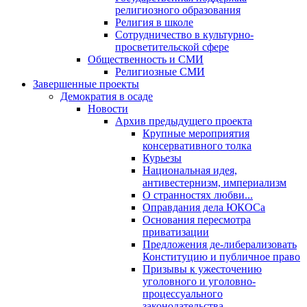
религиозного образования
Религия в школе
Сотрудничество в культурно-
просветительской сфере
Общественность и СМИ
Религиозные СМИ
Завершенные проекты
Демократия в осаде
Новости
Архив предыдущего проекта
Крупные мероприятия
консервативного толка
Курьезы
Национальная идея,
антивестернизм, империализм
О странностях любви...
Оправдания дела ЮКОСа
Основания пересмотра
приватизации
Предложения де-либерализовать
Конституцию и публичное право
Призывы к ужесточению
уголовного и уголовно-
процессуального
законодательства