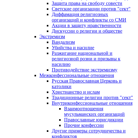
Защита права на свободу совести
Светские организации против "сект"
Диффамация религиозных
организаций и конфликты со СМИ
Акции в защиту нравственности
Дискуссии о религии и обществе
Экстремизм
Вандализм
Убийства и насилие
Разжигание национальной и
религиозной розни и призывы к
насилию
Противодействие экстремизму
Межконфессиональные отношения
Русская Православная Церковь и
католики
Христианство и ислам
Традиционные религии против "сект"
Внутриконфессиональные отношения
Взаимоотношения
мусульманских организаций
Православные юрисдикции
Прочие конфессии
Другие примеры сотрудничества и
конфликтов