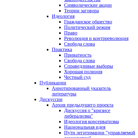
Символические акции
Теории заговора
Идеология
Гражданское общество
Политический режим
Право
Революция и контрреволюция
Свобода слова
Практика
Приватность
Свобода слова
Справедливые выборы
Хорошая полиция
Честный суд
Публикации
Аннотированный указатель
литературы
Дискуссии
Архив предыдущего проекта
Дискуссия о "кризисе
либерализма"
Идеология консерватизма
Национальная идея
Пути легитимации "управляемой