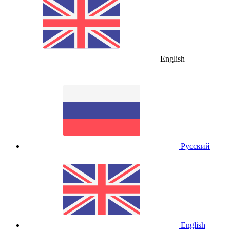
English
Русский
English