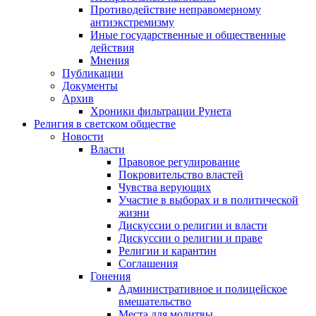
Противодействие неправомерному
антиэкстремизму
Иные государственные и общественные
действия
Мнения
Публикации
Документы
Архив
Хроники фильтрации Рунета
Религия в светском обществе
Новости
Власти
Правовое регулирование
Покровительство властей
Чувства верующих
Участие в выборах и в политической
жизни
Дискуссии о религии и власти
Дискуссии о религии и праве
Религии и карантин
Соглашения
Гонения
Административное и полицейское
вмешательство
Места для молитвы