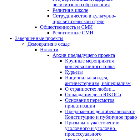
религиозного образования
Религия в школе
Сотрудничество в культурно-
просветительской сфере
Общественность и СМИ
Религиозные СМИ
Завершенные проекты
Демократия в осаде
Новости
Архив предыдущего проекта
Крупные мероприятия
консервативного толка
Курьезы
Национальная идея,
антивестернизм, империализм
О странностях любви...
Оправдания дела ЮКОСа
Основания пересмотра
приватизации
Предложения де-либерализовать
Конституцию и публичное право
Призывы к ужесточению
уголовного и уголовно-
процессуального
законодательства