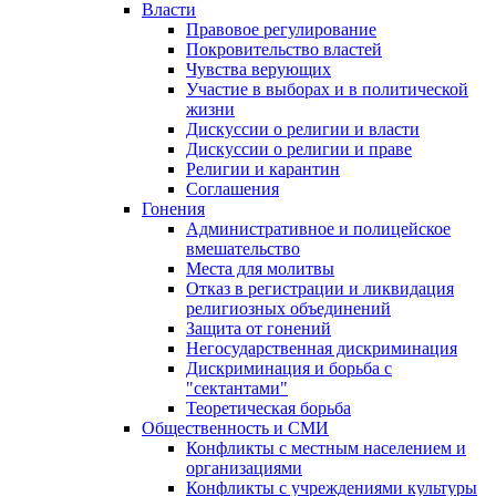
Власти
Правовое регулирование
Покровительство властей
Чувства верующих
Участие в выборах и в политической
жизни
Дискуссии о религии и власти
Дискуссии о религии и праве
Религии и карантин
Соглашения
Гонения
Административное и полицейское
вмешательство
Места для молитвы
Отказ в регистрации и ликвидация
религиозных объединений
Защита от гонений
Негосударственная дискриминация
Дискриминация и борьба с
"сектантами"
Теоретическая борьба
Общественность и СМИ
Конфликты с местным населением и
организациями
Конфликты с учреждениями культуры