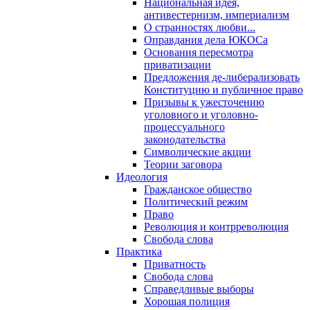
Национальная идея,
антивестернизм, империализм
О странностях любви...
Оправдания дела ЮКОСа
Основания пересмотра
приватизации
Предложения де-либерализовать
Конституцию и публичное право
Призывы к ужесточению
уголовного и уголовно-
процессуального
законодательства
Символические акции
Теории заговора
Идеология
Гражданское общество
Политический режим
Право
Революция и контрреволюция
Свобода слова
Практика
Приватность
Свобода слова
Справедливые выборы
Хорошая полиция