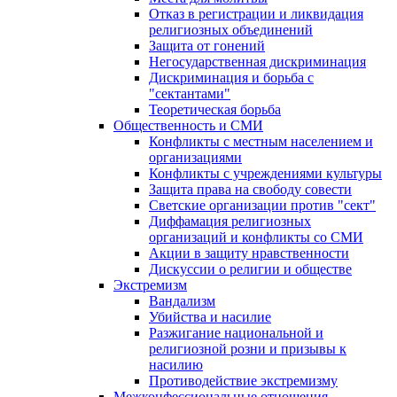
Отказ в регистрации и ликвидация
религиозных объединений
Защита от гонений
Негосударственная дискриминация
Дискриминация и борьба с
"сектантами"
Теоретическая борьба
Общественность и СМИ
Конфликты с местным населением и
организациями
Конфликты с учреждениями культуры
Защита права на свободу совести
Светские организации против "сект"
Диффамация религиозных
организаций и конфликты со СМИ
Акции в защиту нравственности
Дискуссии о религии и обществе
Экстремизм
Вандализм
Убийства и насилие
Разжигание национальной и
религиозной розни и призывы к
насилию
Противодействие экстремизму
Межконфессиональные отношения