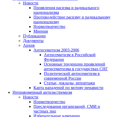
Новости
Проявления расизма и радикального
национализма
Противодействие расизму и радикальному
национализму
Нормотворчество
Мнения
Публикации
Документы
Архив
Антисемитизм 2003-2006
Антисемитизм в Российской
Федерации
Основные тенденции проявлений
антисемитизма в государствах СНГ
Политический антисемитизм в
современной России
Статьи, доклады, репортажи
Карта нападений по мотиву ненависти
Неправомерный антиэкстремизм
Новости
Нормотворчество
Преследования организаций, СМИ и
частных лиц
Избирательные кампании