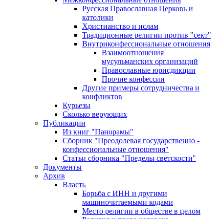
Русская Православная Церковь и
католики
Христианство и ислам
Традиционные религии против "сект"
Внутриконфессиональные отношения
Взаимоотношения
мусульманских организаций
Православные юрисдикции
Прочие конфессии
Другие примеры сотрудничества и
конфликтов
Курьезы
Сколько верующих
Публикации
Из книг "Панорамы"
Сборник "Преодолевая государственно -
конфессиональные отношения"
Статьи сборника "Пределы светскости"
Документы
Архив
Власть
Борьба с ИНН и другими
машиночитаемыми кодами
Место религии в обществе в целом