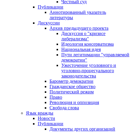
Честный суд
Публикации
Аннотированный указатель
литературы
Дискуссии
Архив предыдущего проекта
Дискуссия о "кризисе
либерализма"
Идеология консерватизма
Национальная идея
Пути легитимации "управляемой
демократии"
Ужесточение уголовного и
уголовно-процесуального
законодательства
Барометр демократии
Гражданское общество
Политический режим
Право
Революция и оппозиция
Свобода слова
Язык вражды
Новости
Публикации
Документы других организаций