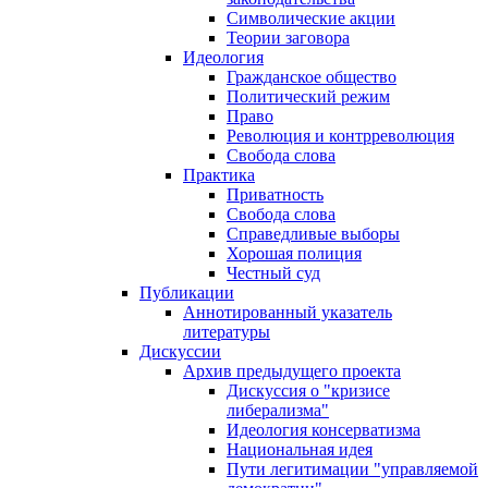
Символические акции
Теории заговора
Идеология
Гражданское общество
Политический режим
Право
Революция и контрреволюция
Свобода слова
Практика
Приватность
Свобода слова
Справедливые выборы
Хорошая полиция
Честный суд
Публикации
Аннотированный указатель
литературы
Дискуссии
Архив предыдущего проекта
Дискуссия о "кризисе
либерализма"
Идеология консерватизма
Национальная идея
Пути легитимации "управляемой