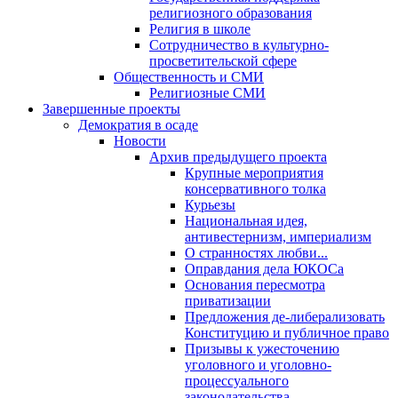
религиозного образования
Религия в школе
Сотрудничество в культурно-
просветительской сфере
Общественность и СМИ
Религиозные СМИ
Завершенные проекты
Демократия в осаде
Новости
Архив предыдущего проекта
Крупные мероприятия
консервативного толка
Курьезы
Национальная идея,
антивестернизм, империализм
О странностях любви...
Оправдания дела ЮКОСа
Основания пересмотра
приватизации
Предложения де-либерализовать
Конституцию и публичное право
Призывы к ужесточению
уголовного и уголовно-
процессуального
законодательства