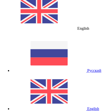
English
Русский
English