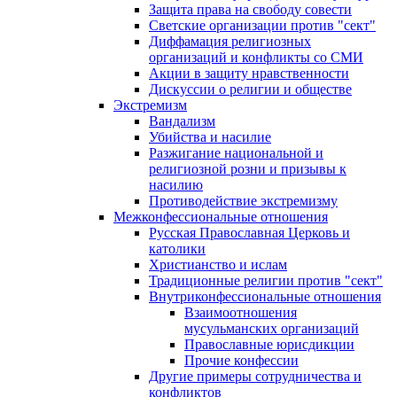
Защита права на свободу совести
Светские организации против "сект"
Диффамация религиозных
организаций и конфликты со СМИ
Акции в защиту нравственности
Дискуссии о религии и обществе
Экстремизм
Вандализм
Убийства и насилие
Разжигание национальной и
религиозной розни и призывы к
насилию
Противодействие экстремизму
Межконфессиональные отношения
Русская Православная Церковь и
католики
Христианство и ислам
Традиционные религии против "сект"
Внутриконфессиональные отношения
Взаимоотношения
мусульманских организаций
Православные юрисдикции
Прочие конфессии
Другие примеры сотрудничества и
конфликтов