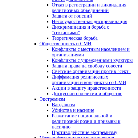
Отказ в регистрации и ликвидация
религиозных объединений
Защита от гонений
Негосударственная дискриминация
Дискриминация и борьба с
"сектантами"
Теоретическая борьба
Общественность и СМИ
Конфликты с местным населением и
организациями
Конфликты с учреждениями культуры
Защита права на свободу совести
Светские организации против "сект"
Диффамация религиозных
организаций и конфликты со СМИ
Акции в защиту нравственности
Дискуссии о религии и обществе
Экстремизм
Вандализм
Убийства и насилие
Разжигание национальной и
религиозной розни и призывы к
насилию
Противодействие экстремизму
Межконфессиональные отношения