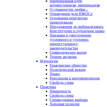
Национальная идея,
антивестернизм, империализм
О странностях любви...
Оправдания дела ЮКОСа
Основания пересмотра
приватизации
Предложения де-либерализовать
Конституцию и публичное право
Призывы к ужесточению
уголовного и уголовно-
процессуального
законодательства
Символические акции
Теории заговора
Идеология
Гражданское общество
Политический режим
Право
Революция и контрреволюция
Свобода слова
Практика
Приватность
Свобода слова
Справедливые выборы
Хорошая полиция