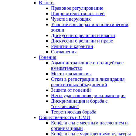
Власти
Правовое регулирование
Покровительство властей
Чувства верующих
Участие в выборах и в политической
жизни
Дискуссии о религии и власти
Дискуссии о религии и праве
Религии и карантин
Соглашения
Гонения
Административное и полицейское
вмешательство
Места для молитвы
Отказ в регистрации и ликвидация
религиозных объединений
Защита от гонений
Негосударственная дискриминация
Дискриминация и борьба с
"сектантами"
Теоретическая борьба
Общественность и СМИ
Конфликты с местным населением и
организациями
Конфликты с учреждениями культуры