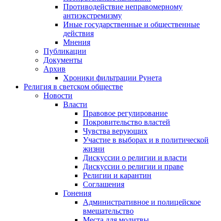
Противодействие неправомерному
антиэкстремизму
Иные государственные и общественные
действия
Мнения
Публикации
Документы
Архив
Хроники фильтрации Рунета
Религия в светском обществе
Новости
Власти
Правовое регулирование
Покровительство властей
Чувства верующих
Участие в выборах и в политической
жизни
Дискуссии о религии и власти
Дискуссии о религии и праве
Религии и карантин
Соглашения
Гонения
Административное и полицейское
вмешательство
Места для молитвы