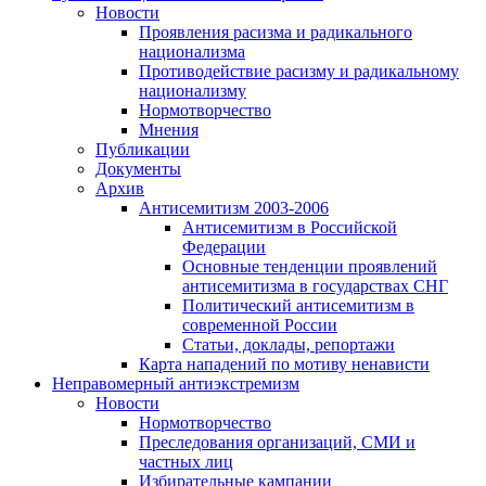
Новости
Проявления расизма и радикального
национализма
Противодействие расизму и радикальному
национализму
Нормотворчество
Мнения
Публикации
Документы
Архив
Антисемитизм 2003-2006
Антисемитизм в Российской
Федерации
Основные тенденции проявлений
антисемитизма в государствах СНГ
Политический антисемитизм в
современной России
Статьи, доклады, репортажи
Карта нападений по мотиву ненависти
Неправомерный антиэкстремизм
Новости
Нормотворчество
Преследования организаций, СМИ и
частных лиц
Избирательные кампании