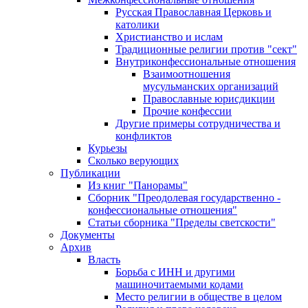
Русская Православная Церковь и
католики
Христианство и ислам
Традиционные религии против "сект"
Внутриконфессиональные отношения
Взаимоотношения
мусульманских организаций
Православные юрисдикции
Прочие конфессии
Другие примеры сотрудничества и
конфликтов
Курьезы
Сколько верующих
Публикации
Из книг "Панорамы"
Сборник "Преодолевая государственно -
конфессиональные отношения"
Статьи сборника "Пределы светскости"
Документы
Архив
Власть
Борьба с ИНН и другими
машиночитаемыми кодами
Место религии в обществе в целом