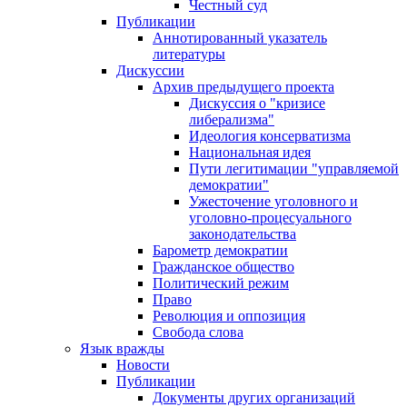
Честный суд
Публикации
Аннотированный указатель
литературы
Дискуссии
Архив предыдущего проекта
Дискуссия о "кризисе
либерализма"
Идеология консерватизма
Национальная идея
Пути легитимации "управляемой
демократии"
Ужесточение уголовного и
уголовно-процесуального
законодательства
Барометр демократии
Гражданское общество
Политический режим
Право
Революция и оппозиция
Свобода слова
Язык вражды
Новости
Публикации
Документы других организаций