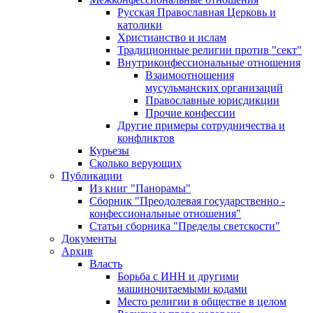
Русская Православная Церковь и
католики
Христианство и ислам
Традиционные религии против "сект"
Внутриконфессиональные отношения
Взаимоотношения
мусульманских организаций
Православные юрисдикции
Прочие конфессии
Другие примеры сотрудничества и
конфликтов
Курьезы
Сколько верующих
Публикации
Из книг "Панорамы"
Сборник "Преодолевая государственно -
конфессиональные отношения"
Статьи сборника "Пределы светскости"
Документы
Архив
Власть
Борьба с ИНН и другими
машиночитаемыми кодами
Место религии в обществе в целом