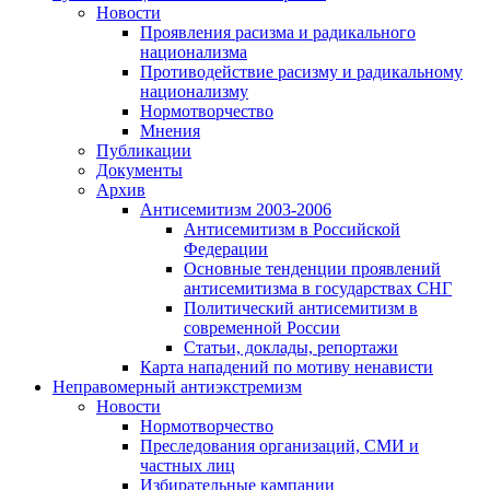
Новости
Проявления расизма и радикального
национализма
Противодействие расизму и радикальному
национализму
Нормотворчество
Мнения
Публикации
Документы
Архив
Антисемитизм 2003-2006
Антисемитизм в Российской
Федерации
Основные тенденции проявлений
антисемитизма в государствах СНГ
Политический антисемитизм в
современной России
Статьи, доклады, репортажи
Карта нападений по мотиву ненависти
Неправомерный антиэкстремизм
Новости
Нормотворчество
Преследования организаций, СМИ и
частных лиц
Избирательные кампании