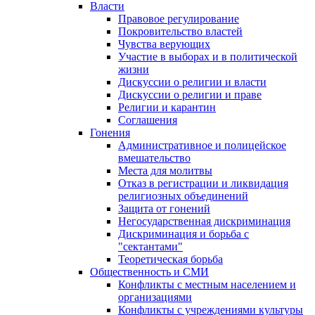
Власти
Правовое регулирование
Покровительство властей
Чувства верующих
Участие в выборах и в политической
жизни
Дискуссии о религии и власти
Дискуссии о религии и праве
Религии и карантин
Соглашения
Гонения
Административное и полицейское
вмешательство
Места для молитвы
Отказ в регистрации и ликвидация
религиозных объединений
Защита от гонений
Негосударственная дискриминация
Дискриминация и борьба с
"сектантами"
Теоретическая борьба
Общественность и СМИ
Конфликты с местным населением и
организациями
Конфликты с учреждениями культуры