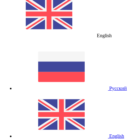
English
Русский
English