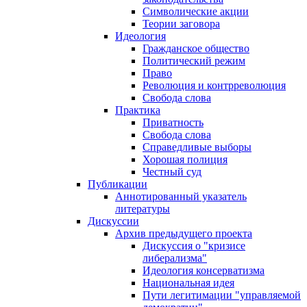
Символические акции
Теории заговора
Идеология
Гражданское общество
Политический режим
Право
Революция и контрреволюция
Свобода слова
Практика
Приватность
Свобода слова
Справедливые выборы
Хорошая полиция
Честный суд
Публикации
Аннотированный указатель
литературы
Дискуссии
Архив предыдущего проекта
Дискуссия о "кризисе
либерализма"
Идеология консерватизма
Национальная идея
Пути легитимации "управляемой