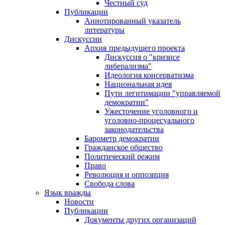
Честный суд
Публикации
Аннотированный указатель
литературы
Дискуссии
Архив предыдущего проекта
Дискуссия о "кризисе
либерализма"
Идеология консерватизма
Национальная идея
Пути легитимации "управляемой
демократии"
Ужесточение уголовного и
уголовно-процесуального
законодательства
Барометр демократии
Гражданское общество
Политический режим
Право
Революция и оппозиция
Свобода слова
Язык вражды
Новости
Публикации
Документы других организаций