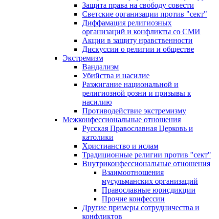
Защита права на свободу совести
Светские организации против "сект"
Диффамация религиозных
организаций и конфликты со СМИ
Акции в защиту нравственности
Дискуссии о религии и обществе
Экстремизм
Вандализм
Убийства и насилие
Разжигание национальной и
религиозной розни и призывы к
насилию
Противодействие экстремизму
Межконфессиональные отношения
Русская Православная Церковь и
католики
Христианство и ислам
Традиционные религии против "сект"
Внутриконфессиональные отношения
Взаимоотношения
мусульманских организаций
Православные юрисдикции
Прочие конфессии
Другие примеры сотрудничества и
конфликтов