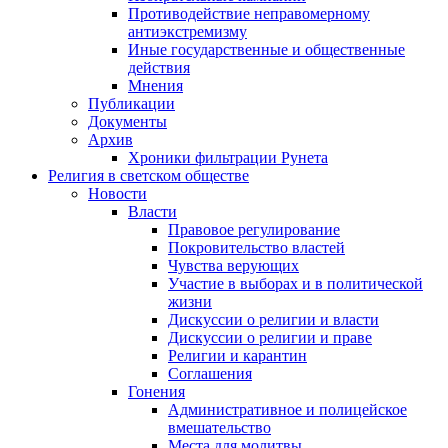
Противодействие неправомерному
антиэкстремизму
Иные государственные и общественные
действия
Мнения
Публикации
Документы
Архив
Хроники фильтрации Рунета
Религия в светском обществе
Новости
Власти
Правовое регулирование
Покровительство властей
Чувства верующих
Участие в выборах и в политической
жизни
Дискуссии о религии и власти
Дискуссии о религии и праве
Религии и карантин
Соглашения
Гонения
Административное и полицейское
вмешательство
Места для молитвы