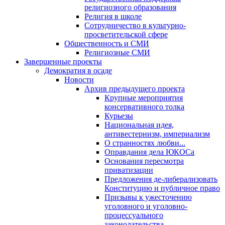
религиозного образования
Религия в школе
Сотрудничество в культурно-
просветительской сфере
Общественность и СМИ
Религиозные СМИ
Завершенные проекты
Демократия в осаде
Новости
Архив предыдущего проекта
Крупные мероприятия
консервативного толка
Курьезы
Национальная идея,
антивестернизм, империализм
О странностях любви...
Оправдания дела ЮКОСа
Основания пересмотра
приватизации
Предложения де-либерализовать
Конституцию и публичное право
Призывы к ужесточению
уголовного и уголовно-
процессуального
законодательства