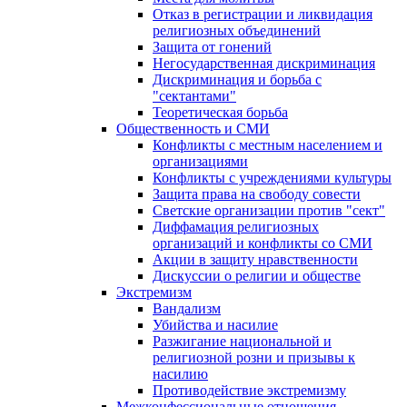
Отказ в регистрации и ликвидация
религиозных объединений
Защита от гонений
Негосударственная дискриминация
Дискриминация и борьба с
"сектантами"
Теоретическая борьба
Общественность и СМИ
Конфликты с местным населением и
организациями
Конфликты с учреждениями культуры
Защита права на свободу совести
Светские организации против "сект"
Диффамация религиозных
организаций и конфликты со СМИ
Акции в защиту нравственности
Дискуссии о религии и обществе
Экстремизм
Вандализм
Убийства и насилие
Разжигание национальной и
религиозной розни и призывы к
насилию
Противодействие экстремизму
Межконфессиональные отношения