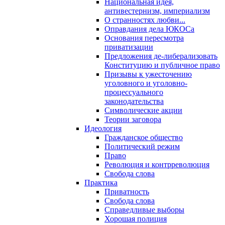
Национальная идея,
антивестернизм, империализм
О странностях любви...
Оправдания дела ЮКОСа
Основания пересмотра
приватизации
Предложения де-либерализовать
Конституцию и публичное право
Призывы к ужесточению
уголовного и уголовно-
процессуального
законодательства
Символические акции
Теории заговора
Идеология
Гражданское общество
Политический режим
Право
Революция и контрреволюция
Свобода слова
Практика
Приватность
Свобода слова
Справедливые выборы
Хорошая полиция