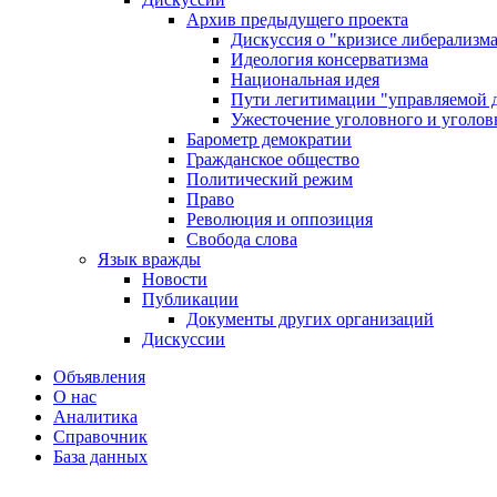
Архив предыдущего проекта
Дискуссия о "кризисе либерализм
Идеология консерватизма
Национальная идея
Пути легитимации "управляемой 
Ужесточение уголовного и уголов
Барометр демократии
Гражданское общество
Политический режим
Право
Революция и оппозиция
Свобода слова
Язык вражды
Новости
Публикации
Документы других организаций
Дискуссии
Объявления
О нас
Аналитика
Справочник
База данных