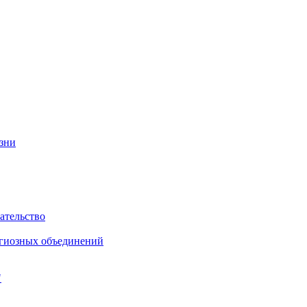
изни
ательство
игиозных объединений
"