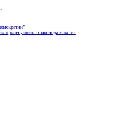
а"
демократии"
но-процесуального законодательства