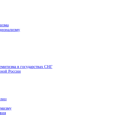
лизма
ционализму
емитизма в государствах СНГ
нной России
 лиц
емизму
вия