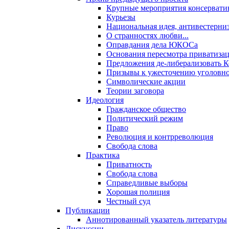
Крупные мероприятия консервати
Курьезы
Национальная идея, антивестерни
О странностях любви...
Оправдания дела ЮКОСа
Основания пересмотра приватиза
Предложения де-либерализовать 
Призывы к ужесточению уголовног
Символические акции
Теории заговора
Идеология
Гражданское общество
Политический режим
Право
Революция и контрреволюция
Свобода слова
Практика
Приватность
Свобода слова
Справедливые выборы
Хорошая полиция
Честный суд
Публикации
Аннотированный указатель литературы
Дискуссии