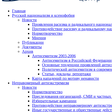
Главная
Русский национализм и ксенофобия
Новости
Проявления расизма и радикального национа
Противодействие расизму и радикальному на
Нормотворчество
Мнения
Публикации
Документы
Архив
Антисемитизм 2003-2006
Антисемитизм в Российской Федерации
Основные тенденции проявлений антис
Политический антисемитизм в совреме
Статьи, доклады, репортажи
Карта нападений по мотиву ненависти
Неправомерный антиэкстремизм
Новости
Нормотворчество
Преследования организаций, СМИ и частных
Избирательные кампании
Противодействие неправомерному антиэкстр
Иные государственные и общественные дейст