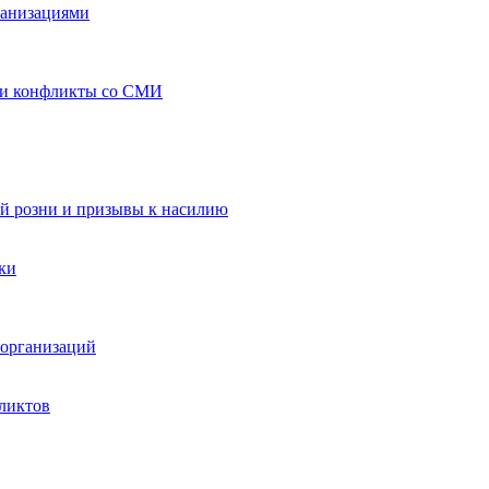
ганизациями
 и конфликты со СМИ
й розни и призывы к насилию
ки
организаций
ликтов