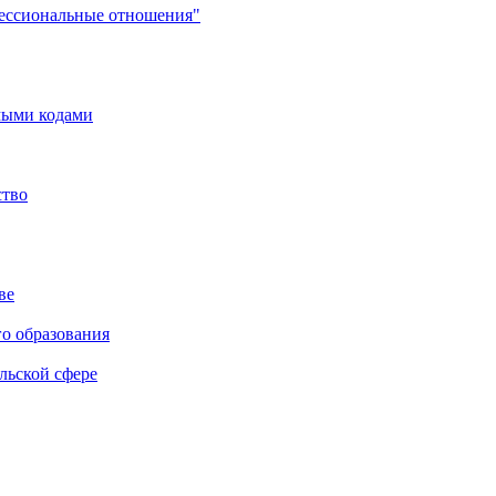
фессиональные отношения"
мыми кодами
ство
ве
го образования
льской сфере