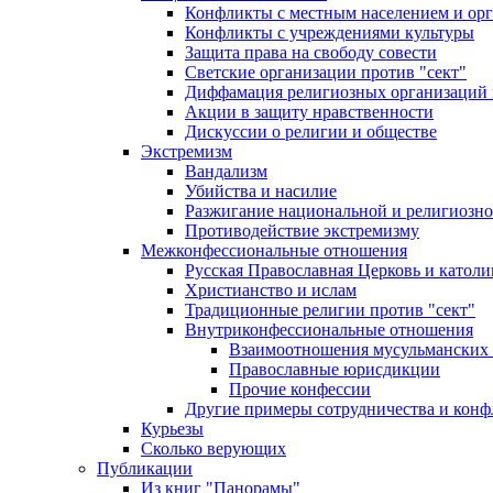
Конфликты с местным населением и ор
Конфликты с учреждениями культуры
Защита права на свободу совести
Светские организации против "сект"
Диффамация религиозных организаций
Акции в защиту нравственности
Дискуссии о религии и обществе
Экстремизм
Вандализм
Убийства и насилие
Разжигание национальной и религиозно
Противодействие экстремизму
Межконфессиональные отношения
Русская Православная Церковь и католи
Христианство и ислам
Традиционные религии против "сект"
Внутриконфессиональные отношения
Взаимоотношения мусульманских 
Православные юрисдикции
Прочие конфессии
Другие примеры сотрудничества и конф
Курьезы
Сколько верующих
Публикации
Из книг "Панорамы"