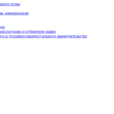
вного толка
зм, империализм
ции
Конституцию и публичное право
о и уголовно-процессуального законодательства