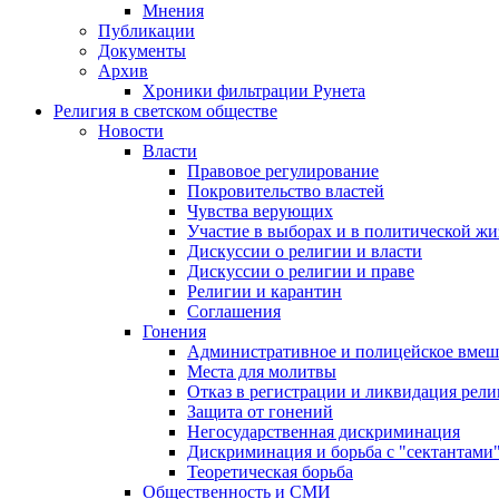
Мнения
Публикации
Документы
Архив
Хроники фильтрации Рунета
Религия в светском обществе
Новости
Власти
Правовое регулирование
Покровительство властей
Чувства верующих
Участие в выборах и в политической ж
Дискуссии о религии и власти
Дискуссии о религии и праве
Религии и карантин
Соглашения
Гонения
Административное и полицейское вмеш
Места для молитвы
Отказ в регистрации и ликвидация рел
Защита от гонений
Негосударственная дискриминация
Дискриминация и борьба с "сектантами
Теоретическая борьба
Общественность и СМИ