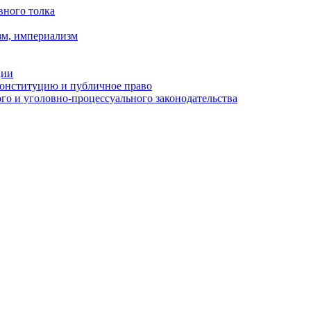
вного толка
зм, империализм
ции
Конституцию и публичное право
о и уголовно-процессуального законодательства