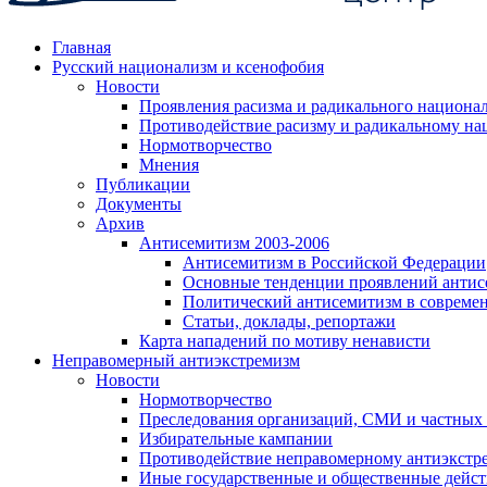
Главная
Русский национализм и ксенофобия
Новости
Проявления расизма и радикального национа
Противодействие расизму и радикальному на
Нормотворчество
Мнения
Публикации
Документы
Архив
Антисемитизм 2003-2006
Антисемитизм в Российской Федерации
Основные тенденции проявлений антис
Политический антисемитизм в совреме
Статьи, доклады, репортажи
Карта нападений по мотиву ненависти
Неправомерный антиэкстремизм
Новости
Нормотворчество
Преследования организаций, СМИ и частных
Избирательные кампании
Противодействие неправомерному антиэкстр
Иные государственные и общественные дейст