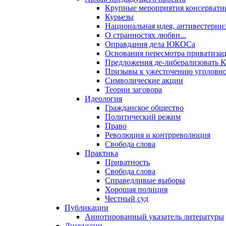
Крупные мероприятия консервати
Курьезы
Национальная идея, антивестерни
О странностях любви...
Оправдания дела ЮКОСа
Основания пересмотра приватиза
Предложения де-либерализовать 
Призывы к ужесточению уголовног
Символические акции
Теории заговора
Идеология
Гражданское общество
Политический режим
Право
Революция и контрреволюция
Свобода слова
Практика
Приватность
Свобода слова
Справедливые выборы
Хорошая полиция
Честный суд
Публикации
Аннотированный указатель литературы
Дискуссии