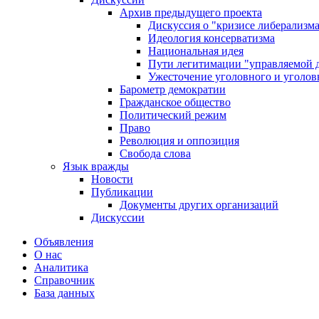
Архив предыдущего проекта
Дискуссия о "кризисе либерализм
Идеология консерватизма
Национальная идея
Пути легитимации "управляемой 
Ужесточение уголовного и уголов
Барометр демократии
Гражданское общество
Политический режим
Право
Революция и оппозиция
Свобода слова
Язык вражды
Новости
Публикации
Документы других организаций
Дискуссии
Объявления
О нас
Аналитика
Справочник
База данных