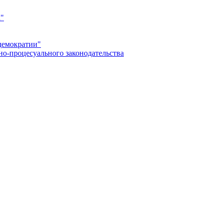
а"
демократии"
но-процесуального законодательства