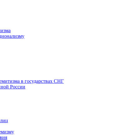
лизма
ционализму
емитизма в государствах СНГ
нной России
 лиц
емизму
вия