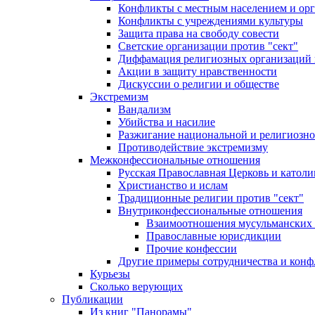
Конфликты с местным населением и ор
Конфликты с учреждениями культуры
Защита права на свободу совести
Светские организации против "сект"
Диффамация религиозных организаций
Акции в защиту нравственности
Дискуссии о религии и обществе
Экстремизм
Вандализм
Убийства и насилие
Разжигание национальной и религиозно
Противодействие экстремизму
Межконфессиональные отношения
Русская Православная Церковь и католи
Христианство и ислам
Традиционные религии против "сект"
Внутриконфессиональные отношения
Взаимоотношения мусульманских 
Православные юрисдикции
Прочие конфессии
Другие примеры сотрудничества и конф
Курьезы
Сколько верующих
Публикации
Из книг "Панорамы"