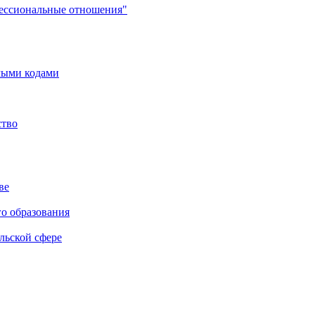
фессиональные отношения"
мыми кодами
ство
ве
го образования
льской сфере