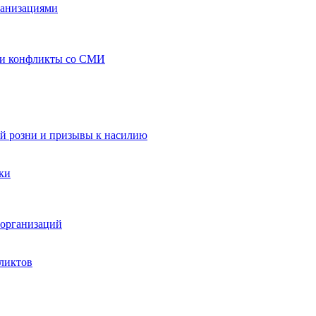
ганизациями
 и конфликты со СМИ
й розни и призывы к насилию
ки
организаций
ликтов