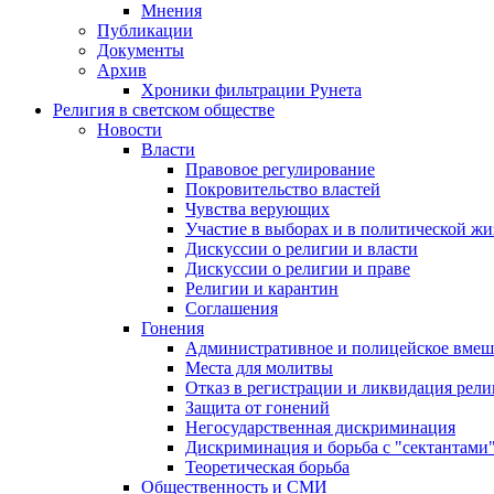
Мнения
Публикации
Документы
Архив
Хроники фильтрации Рунета
Религия в светском обществе
Новости
Власти
Правовое регулирование
Покровительство властей
Чувства верующих
Участие в выборах и в политической ж
Дискуссии о религии и власти
Дискуссии о религии и праве
Религии и карантин
Соглашения
Гонения
Административное и полицейское вмеш
Места для молитвы
Отказ в регистрации и ликвидация рел
Защита от гонений
Негосударственная дискриминация
Дискриминация и борьба с "сектантами
Теоретическая борьба
Общественность и СМИ