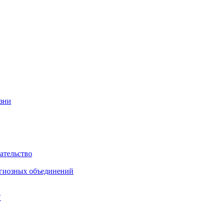
изни
ательство
игиозных объединений
"