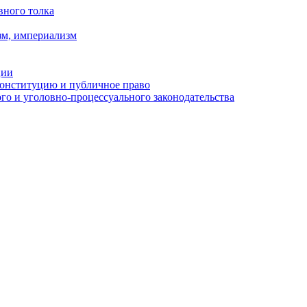
вного толка
зм, империализм
ции
Конституцию и публичное право
о и уголовно-процессуального законодательства