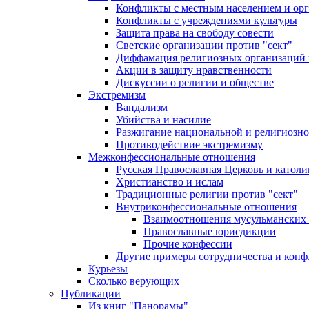
Конфликты с местным населением и ор
Конфликты с учреждениями культуры
Защита права на свободу совести
Светские организации против "сект"
Диффамация религиозных организаций
Акции в защиту нравственности
Дискуссии о религии и обществе
Экстремизм
Вандализм
Убийства и насилие
Разжигание национальной и религиозно
Противодействие экстремизму
Межконфессиональные отношения
Русская Православная Церковь и католи
Христианство и ислам
Традиционные религии против "сект"
Внутриконфессиональные отношения
Взаимоотношения мусульманских 
Православные юрисдикции
Прочие конфессии
Другие примеры сотрудничества и конф
Курьезы
Сколько верующих
Публикации
Из книг "Панорамы"