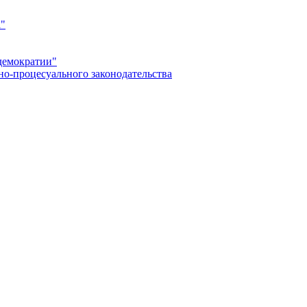
а"
демократии"
но-процесуального законодательства