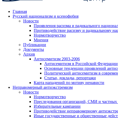
Главная
Русский национализм и ксенофобия
Новости
Проявления расизма и радикального национа
Противодействие расизму и радикальному на
Нормотворчество
Мнения
Публикации
Документы
Архив
Антисемитизм 2003-2006
Антисемитизм в Российской Федерации
Основные тенденции проявлений антис
Политический антисемитизм в совреме
Статьи, доклады, репортажи
Карта нападений по мотиву ненависти
Неправомерный антиэкстремизм
Новости
Нормотворчество
Преследования организаций, СМИ и частных
Избирательные кампании
Противодействие неправомерному антиэкстр
Иные государственные и общественные дейст