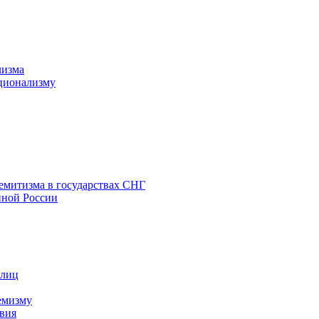
лизма
ционализму
емитизма в государствах СНГ
нной России
 лиц
емизму
вия