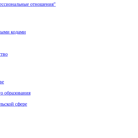
фессиональные отношения"
мыми кодами
ство
ве
го образования
льской сфере