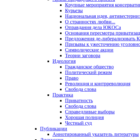
Крупные мероприятия консервати
Курьезы
Национальная идея, антивестерни
О странностях любви...
Оправдания дела ЮКОСа
Основания пересмотра приватиза
Предложения де-либерализовать 
Призывы к ужесточению уголовног
Символические акции
Теории заговора
Идеология
Гражданское общество
Политический режим
Право
Революция и контрреволюция
Свобода слова
Практика
Приватность
Свобода слова
Справедливые выборы
Хорошая полиция
Честный суд
Публикации
Аннотированный указатель литературы
Дискуссии