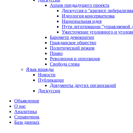
Архив предыдущего проекта
Дискуссия о "кризисе либерализм
Идеология консерватизма
Национальная идея
Пути легитимации "управляемой 
Ужесточение уголовного и уголов
Барометр демократии
Гражданское общество
Политический режим
Право
Революция и оппозиция
Свобода слова
Язык вражды
Новости
Публикации
Документы других организаций
Дискуссии
Объявления
О нас
Аналитика
Справочник
База данных