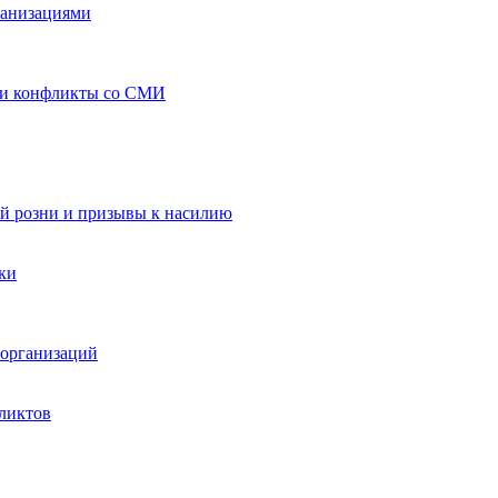
ганизациями
 и конфликты со СМИ
й розни и призывы к насилию
ки
организаций
ликтов