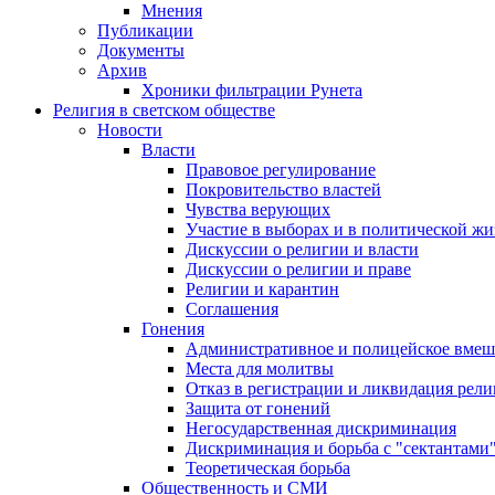
Мнения
Публикации
Документы
Архив
Хроники фильтрации Рунета
Религия в светском обществе
Новости
Власти
Правовое регулирование
Покровительство властей
Чувства верующих
Участие в выборах и в политической ж
Дискуссии о религии и власти
Дискуссии о религии и праве
Религии и карантин
Соглашения
Гонения
Административное и полицейское вмеш
Места для молитвы
Отказ в регистрации и ликвидация рел
Защита от гонений
Негосударственная дискриминация
Дискриминация и борьба с "сектантами
Теоретическая борьба
Общественность и СМИ