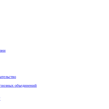
изни
ательство
игиозных объединений
"