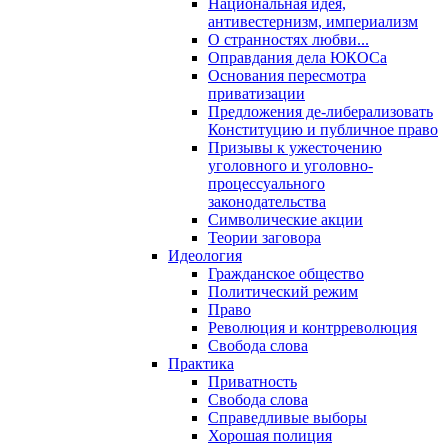
Национальная идея,
антивестернизм, империализм
О странностях любви...
Оправдания дела ЮКОСа
Основания пересмотра
приватизации
Предложения де-либерализовать
Конституцию и публичное право
Призывы к ужесточению
уголовного и уголовно-
процессуального
законодательства
Символические акции
Теории заговора
Идеология
Гражданское общество
Политический режим
Право
Революция и контрреволюция
Свобода слова
Практика
Приватность
Свобода слова
Справедливые выборы
Хорошая полиция