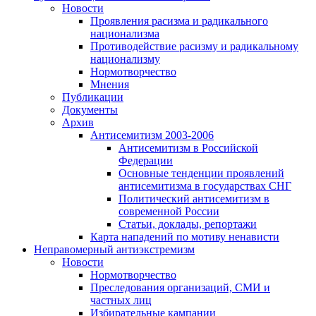
Новости
Проявления расизма и радикального
национализма
Противодействие расизму и радикальному
национализму
Нормотворчество
Мнения
Публикации
Документы
Архив
Антисемитизм 2003-2006
Антисемитизм в Российской
Федерации
Основные тенденции проявлений
антисемитизма в государствах СНГ
Политический антисемитизм в
современной России
Статьи, доклады, репортажи
Карта нападений по мотиву ненависти
Неправомерный антиэкстремизм
Новости
Нормотворчество
Преследования организаций, СМИ и
частных лиц
Избирательные кампании