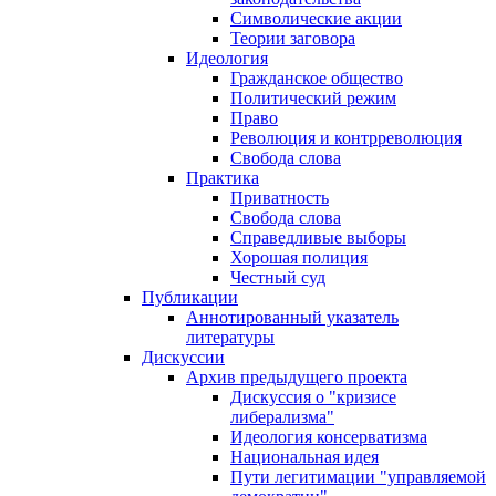
Символические акции
Теории заговора
Идеология
Гражданское общество
Политический режим
Право
Революция и контрреволюция
Свобода слова
Практика
Приватность
Свобода слова
Справедливые выборы
Хорошая полиция
Честный суд
Публикации
Аннотированный указатель
литературы
Дискуссии
Архив предыдущего проекта
Дискуссия о "кризисе
либерализма"
Идеология консерватизма
Национальная идея
Пути легитимации "управляемой