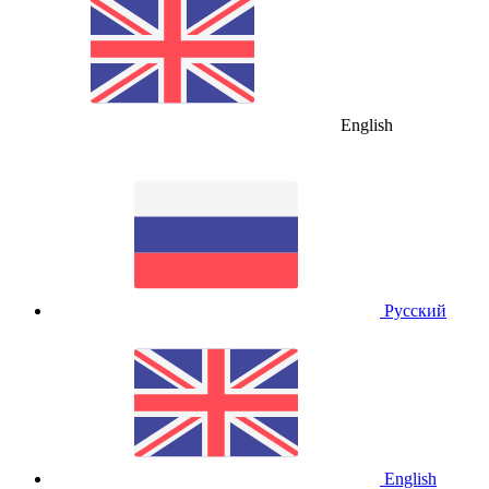
English
Русский
English