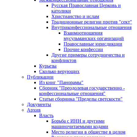
Русская Православная Церковь и
католики
Христианство и ислам
Традиционные религии против "сект"
Внутриконфессиональные отношения
Взаимоотношения
мусульманских организаций
Православные юрисдикции
Прочие конфессии
Другие примеры сотрудничества и
конфликтов
Курьезы
Сколько верующих
Публикации
Из книг "Панорамы"
Сборник "Преодолевая государственно -
конфессиональные отношения"
Статьи сборника "Пределы светскости"
Документы
Архив
Власть
Борьба с ИНН и другими
машиночитаемыми кодами
Место религии в обществе в целом