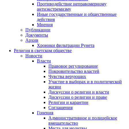
Противодействие неправомерному
антиэкстремизму
Иные государственные и общественные
действия
Мнения
Публикации
Документы
Архив
Хроники фильтрации Рунета
Религия в светском обществе
Новости
Власти
Правовое регулирование
Покровительство властей
Чувства верующих
Участие в выборах и в политической
жизни
Дискуссии о религии и власти
Дискуссии о религии и праве
Религии и карантин
Соглашения
Гонения
Административное и полицейское
вмешательство
Места для молитвы