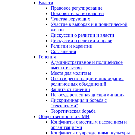
Власти
Правовое регулирование
Покровительство властей
Чувства верующих
Участие в выборах и в политической
жизни
Дискуссии о религии и власти
Дискуссии о религии и праве
Религии и карантин
Соглашения
Гонения
Административное и полицейское
вмешательство
Места для молитвы
Отказ в регистрации и ликвидация
религиозных объединений
Защита от гонений
Негосударственная дискриминация
Дискриминация и борьба с
"сектантами"
Теоретическая борьба
Общественность и СМИ
Конфликты с местным населением и
организациями
Конфликты с учреждениями культуры