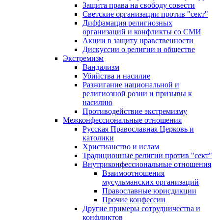
Защита права на свободу совести
Светские организации против "сект"
Диффамация религиозных
организаций и конфликты со СМИ
Акции в защиту нравственности
Дискуссии о религии и обществе
Экстремизм
Вандализм
Убийства и насилие
Разжигание национальной и
религиозной розни и призывы к
насилию
Противодействие экстремизму
Межконфессиональные отношения
Русская Православная Церковь и
католики
Христианство и ислам
Традиционные религии против "сект"
Внутриконфессиональные отношения
Взаимоотношения
мусульманских организаций
Православные юрисдикции
Прочие конфессии
Другие примеры сотрудничества и
конфликтов