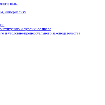
вного толка
зм, империализм
ции
Конституцию и публичное право
о и уголовно-процессуального законодательства