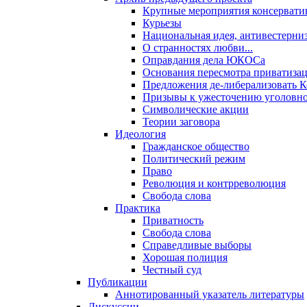
Крупные мероприятия консервати
Курьезы
Национальная идея, антивестерни
О странностях любви...
Оправдания дела ЮКОСа
Основания пересмотра приватиза
Предложения де-либерализовать 
Призывы к ужесточению уголовног
Символические акции
Теории заговора
Идеология
Гражданское общество
Политический режим
Право
Революция и контрреволюция
Свобода слова
Практика
Приватность
Свобода слова
Справедливые выборы
Хорошая полиция
Честный суд
Публикации
Аннотированный указатель литературы
Дискуссии