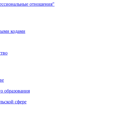
фессиональные отношения"
мыми кодами
ство
ве
го образования
льской сфере