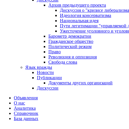
Архив предыдущего проекта
Дискуссия о "кризисе либерализм
Идеология консерватизма
Национальная идея
Пути легитимации "управляемой 
Ужесточение уголовного и уголов
Барометр демократии
Гражданское общество
Политический режим
Право
Революция и оппозиция
Свобода слова
Язык вражды
Новости
Публикации
Документы других организаций
Дискуссии
Объявления
О нас
Аналитика
Справочник
База данных