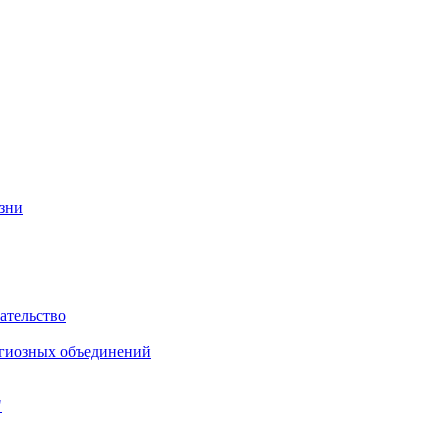
изни
ательство
игиозных объединений
"