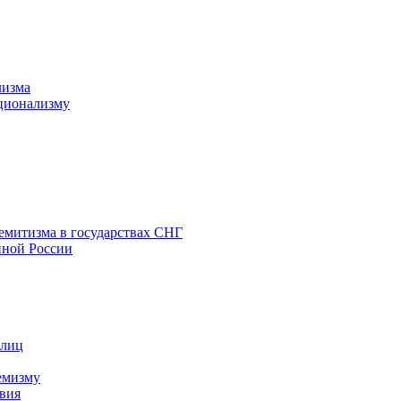
лизма
ционализму
емитизма в государствах СНГ
нной России
 лиц
емизму
вия