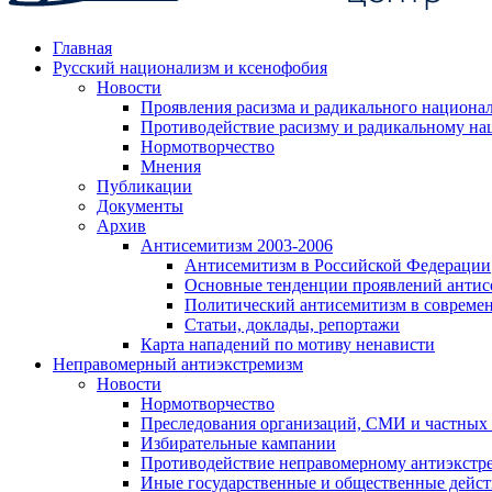
Главная
Русский национализм и ксенофобия
Новости
Проявления расизма и радикального национа
Противодействие расизму и радикальному на
Нормотворчество
Мнения
Публикации
Документы
Архив
Антисемитизм 2003-2006
Антисемитизм в Российской Федерации
Основные тенденции проявлений антис
Политический антисемитизм в совреме
Статьи, доклады, репортажи
Карта нападений по мотиву ненависти
Неправомерный антиэкстремизм
Новости
Нормотворчество
Преследования организаций, СМИ и частных
Избирательные кампании
Противодействие неправомерному антиэкстр
Иные государственные и общественные дейст