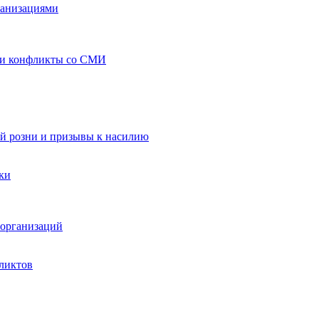
ганизациями
 и конфликты со СМИ
й розни и призывы к насилию
ки
организаций
ликтов