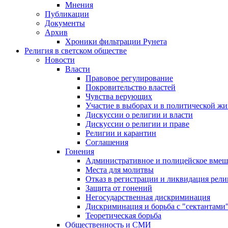
Мнения
Публикации
Документы
Архив
Хроники фильтрации Рунета
Религия в светском обществе
Новости
Власти
Правовое регулирование
Покровительство властей
Чувства верующих
Участие в выборах и в политической ж
Дискуссии о религии и власти
Дискуссии о религии и праве
Религии и карантин
Соглашения
Гонения
Административное и полицейское вмеш
Места для молитвы
Отказ в регистрации и ликвидация рел
Защита от гонений
Негосударственная дискриминация
Дискриминация и борьба с "сектантами
Теоретическая борьба
Общественность и СМИ