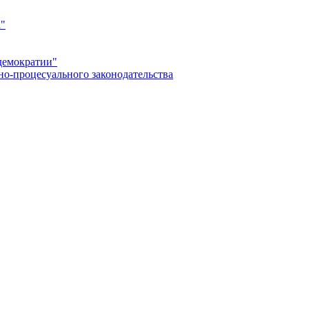
а"
демократии"
но-процесуального законодательства