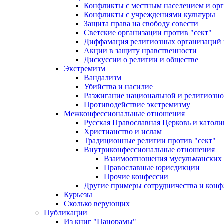
Конфликты с местным населением и ор
Конфликты с учреждениями культуры
Защита права на свободу совести
Светские организации против "сект"
Диффамация религиозных организаций
Акции в защиту нравственности
Дискуссии о религии и обществе
Экстремизм
Вандализм
Убийства и насилие
Разжигание национальной и религиозно
Противодействие экстремизму
Межконфессиональные отношения
Русская Православная Церковь и католи
Христианство и ислам
Традиционные религии против "сект"
Внутриконфессиональные отношения
Взаимоотношения мусульманских 
Православные юрисдикции
Прочие конфессии
Другие примеры сотрудничества и конф
Курьезы
Сколько верующих
Публикации
Из книг "Панорамы"