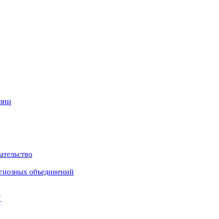
изни
ательство
игиозных объединений
"