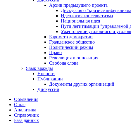
Архив предыдущего проекта
Дискуссия о "кризисе либерализм
Идеология консерватизма
Национальная идея
Пути легитимации "управляемой 
Ужесточение уголовного и уголов
Барометр демократии
Гражданское общество
Политический режим
Право
Революция и оппозиция
Свобода слова
Язык вражды
Новости
Публикации
Документы других организаций
Дискуссии
Объявления
О нас
Аналитика
Справочник
База данных