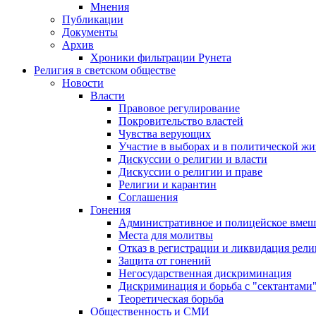
Мнения
Публикации
Документы
Архив
Хроники фильтрации Рунета
Религия в светском обществе
Новости
Власти
Правовое регулирование
Покровительство властей
Чувства верующих
Участие в выборах и в политической ж
Дискуссии о религии и власти
Дискуссии о религии и праве
Религии и карантин
Соглашения
Гонения
Административное и полицейское вмеш
Места для молитвы
Отказ в регистрации и ликвидация рел
Защита от гонений
Негосударственная дискриминация
Дискриминация и борьба с "сектантами
Теоретическая борьба
Общественность и СМИ