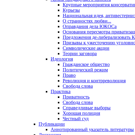
Крупные мероприятия консервати
Курьезы
Национальная идея, антивестерни
О странностях любви...
Оправдания дела ЮКОСа
Основания пересмотра приватиза
Предложения де-либерализовать 
Призывы к ужесточению уголовног
Символические акции
Теории заговора
Идеология
Гражданское общество
Политический режим
Право
Революция и контрреволюция
Свобода слова
Практика
Приватность
Свобода слова
Справедливые выборы
Хорошая полиция
Честный суд
Публикации
Аннотированный указатель литературы
Дискуссии