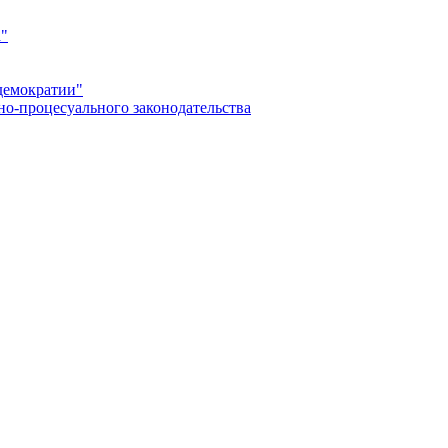
а"
демократии"
но-процесуального законодательства