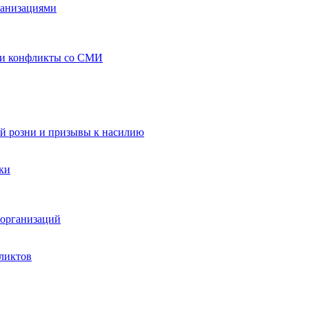
ганизациями
 и конфликты со СМИ
й розни и призывы к насилию
ки
организаций
ликтов