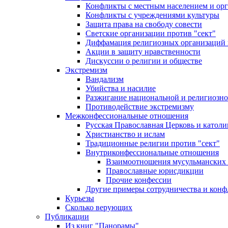
Конфликты с местным населением и ор
Конфликты с учреждениями культуры
Защита права на свободу совести
Светские организации против "сект"
Диффамация религиозных организаций
Акции в защиту нравственности
Дискуссии о религии и обществе
Экстремизм
Вандализм
Убийства и насилие
Разжигание национальной и религиозно
Противодействие экстремизму
Межконфессиональные отношения
Русская Православная Церковь и католи
Христианство и ислам
Традиционные религии против "сект"
Внутриконфессиональные отношения
Взаимоотношения мусульманских 
Православные юрисдикции
Прочие конфессии
Другие примеры сотрудничества и конф
Курьезы
Сколько верующих
Публикации
Из книг "Панорамы"