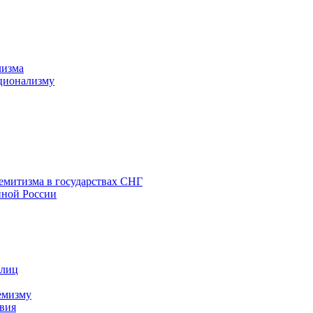
лизма
ционализму
емитизма в государствах СНГ
нной России
 лиц
емизму
вия