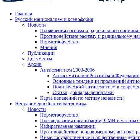
Главная
Русский национализм и ксенофобия
Новости
Проявления расизма и радикального национа
Противодействие расизму и радикальному на
Нормотворчество
Мнения
Публикации
Документы
Архив
Антисемитизм 2003-2006
Антисемитизм в Российской Федерации
Основные тенденции проявлений антис
Политический антисемитизм в совреме
Статьи, доклады, репортажи
Карта нападений по мотиву ненависти
Неправомерный антиэкстремизм
Новости
Нормотворчество
Преследования организаций, СМИ и частных
Избирательные кампании
Противодействие неправомерному антиэкстр
Иные государственные и общественные дейст