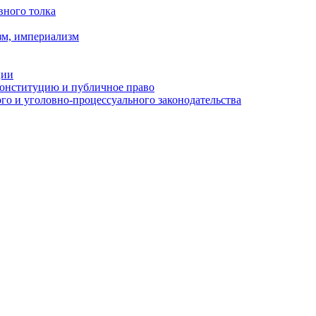
вного толка
зм, империализм
ции
Конституцию и публичное право
о и уголовно-процессуального законодательства