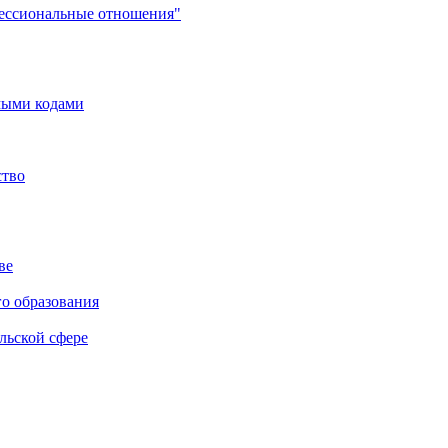
фессиональные отношения"
мыми кодами
ство
ве
го образования
льской сфере