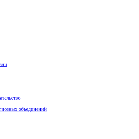
изни
ательство
игиозных объединений
"