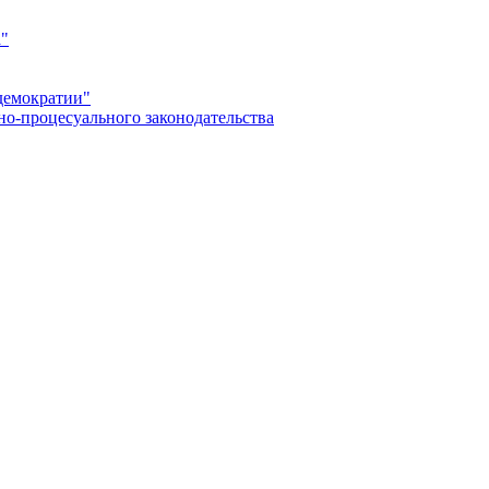
а"
демократии"
но-процесуального законодательства