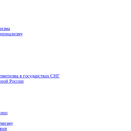
лизма
ционализму
емитизма в государствах СНГ
нной России
 лиц
емизму
вия