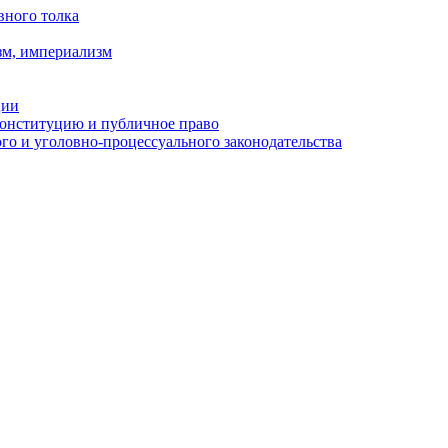
вного толка
зм, империализм
ции
Конституцию и публичное право
о и уголовно-процессуального законодательства