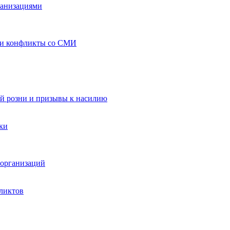
ганизациями
 и конфликты со СМИ
й розни и призывы к насилию
ки
организаций
ликтов