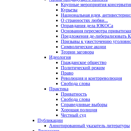
Крупные мероприятия консервати
Курьезы
Национальная идея, антивестерни
О странностях любви...
Оправдания дела ЮКОСа
Основания пересмотра приватиза
Предложения де-либерализовать 
Призывы к ужесточению уголовног
Символические акции
Теории заговора
Идеология
Гражданское общество
Политический режим
Право
Революция и контрреволюция
Свобода слова
Практика
Приватность
Свобода слова
Справедливые выборы
Хорошая полиция
Честный суд
Публикации
Аннотированный указатель литературы
Дискуссии