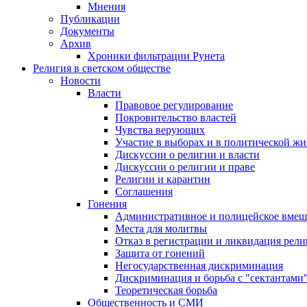
Мнения
Публикации
Документы
Архив
Хроники фильтрации Рунета
Религия в светском обществе
Новости
Власти
Правовое регулирование
Покровительство властей
Чувства верующих
Участие в выборах и в политической ж
Дискуссии о религии и власти
Дискуссии о религии и праве
Религии и карантин
Соглашения
Гонения
Административное и полицейское вмеш
Места для молитвы
Отказ в регистрации и ликвидация рел
Защита от гонений
Негосударственная дискриминация
Дискриминация и борьба с "сектантами
Теоретическая борьба
Общественность и СМИ