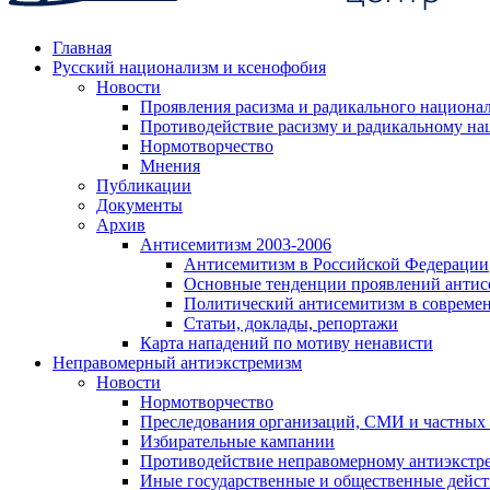
Главная
Русский национализм и ксенофобия
Новости
Проявления расизма и радикального национа
Противодействие расизму и радикальному на
Нормотворчество
Мнения
Публикации
Документы
Архив
Антисемитизм 2003-2006
Антисемитизм в Российской Федерации
Основные тенденции проявлений антис
Политический антисемитизм в совреме
Статьи, доклады, репортажи
Карта нападений по мотиву ненависти
Неправомерный антиэкстремизм
Новости
Нормотворчество
Преследования организаций, СМИ и частных
Избирательные кампании
Противодействие неправомерному антиэкстр
Иные государственные и общественные дейст