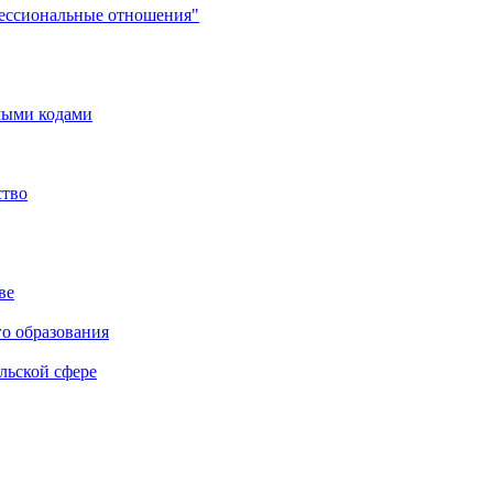
фессиональные отношения"
мыми кодами
ство
ве
го образования
льской сфере