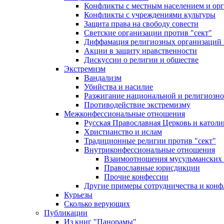
Конфликты с местным населением и ор
Конфликты с учреждениями культуры
Защита права на свободу совести
Светские организации против "сект"
Диффамация религиозных организаций
Акции в защиту нравственности
Дискуссии о религии и обществе
Экстремизм
Вандализм
Убийства и насилие
Разжигание национальной и религиозно
Противодействие экстремизму
Межконфессиональные отношения
Русская Православная Церковь и католи
Христианство и ислам
Традиционные религии против "сект"
Внутриконфессиональные отношения
Взаимоотношения мусульманских 
Православные юрисдикции
Прочие конфессии
Другие примеры сотрудничества и конф
Курьезы
Сколько верующих
Публикации
Из книг "Панорамы"