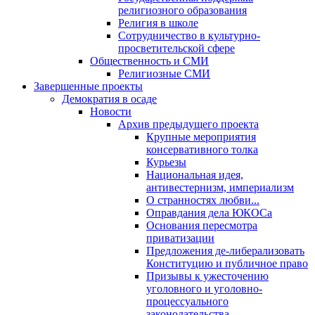
религиозного образования
Религия в школе
Сотрудничество в культурно-
просветительской сфере
Общественность и СМИ
Религиозные СМИ
Завершенные проекты
Демократия в осаде
Новости
Архив предыдущего проекта
Крупные мероприятия
консервативного толка
Курьезы
Национальная идея,
антивестернизм, империализм
О странностях любви...
Оправдания дела ЮКОСа
Основания пересмотра
приватизации
Предложения де-либерализовать
Конституцию и публичное право
Призывы к ужесточению
уголовного и уголовно-
процессуального
законодательства