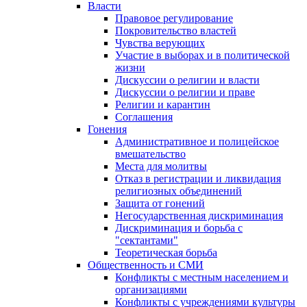
Власти
Правовое регулирование
Покровительство властей
Чувства верующих
Участие в выборах и в политической
жизни
Дискуссии о религии и власти
Дискуссии о религии и праве
Религии и карантин
Соглашения
Гонения
Административное и полицейское
вмешательство
Места для молитвы
Отказ в регистрации и ликвидация
религиозных объединений
Защита от гонений
Негосударственная дискриминация
Дискриминация и борьба с
"сектантами"
Теоретическая борьба
Общественность и СМИ
Конфликты с местным населением и
организациями
Конфликты с учреждениями культуры