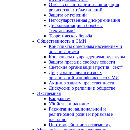
Отказ в регистрации и ликвидация
религиозных объединений
Защита от гонений
Негосударственная дискриминация
Дискриминация и борьба с
"сектантами"
Теоретическая борьба
Общественность и СМИ
Конфликты с местным населением и
организациями
Конфликты с учреждениями культуры
Защита права на свободу совести
Светские организации против "сект"
Диффамация религиозных
организаций и конфликты со СМИ
Акции в защиту нравственности
Дискуссии о религии и обществе
Экстремизм
Вандализм
Убийства и насилие
Разжигание национальной и
религиозной розни и призывы к
насилию
Противодействие экстремизму
Межконфессиональные отношения