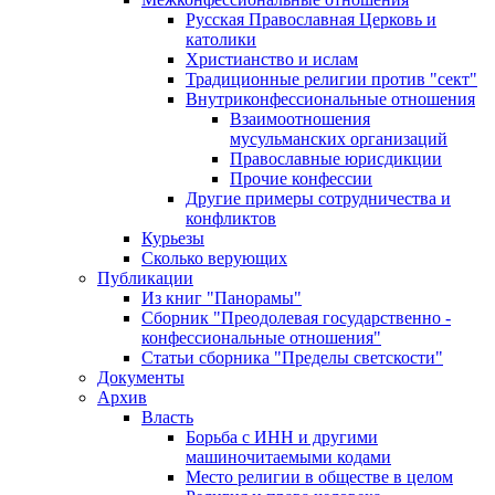
Русская Православная Церковь и
католики
Христианство и ислам
Традиционные религии против "сект"
Внутриконфессиональные отношения
Взаимоотношения
мусульманских организаций
Православные юрисдикции
Прочие конфессии
Другие примеры сотрудничества и
конфликтов
Курьезы
Сколько верующих
Публикации
Из книг "Панорамы"
Сборник "Преодолевая государственно -
конфессиональные отношения"
Статьи сборника "Пределы светскости"
Документы
Архив
Власть
Борьба с ИНН и другими
машиночитаемыми кодами
Место религии в обществе в целом