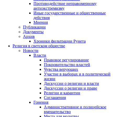
Противодействие неправомерному
антиэкстремизму
Иные государственные и общественные
действия
Мнения
Публикации
Документы
Архив
Хроники фильтрации Рунета
Религия в светском обществе
Новости
Власти
Правовое регулирование
Покровительство властей
Чувства верующих
Участие в выборах и в политической
жизни
Дискуссии о религии и власти
Дискуссии о религии и праве
Религии и карантин
Соглашения
Гонения
Административное и полицейское
вмешательство
Места для молитвы