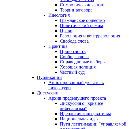
Символические акции
Теории заговора
Идеология
Гражданское общество
Политический режим
Право
Революция и контрреволюция
Свобода слова
Практика
Приватность
Свобода слова
Справедливые выборы
Хорошая полиция
Честный суд
Публикации
Аннотированный указатель
литературы
Дискуссии
Архив предыдущего проекта
Дискуссия о "кризисе
либерализма"
Идеология консерватизма
Национальная идея
Пути легитимации "управляемой