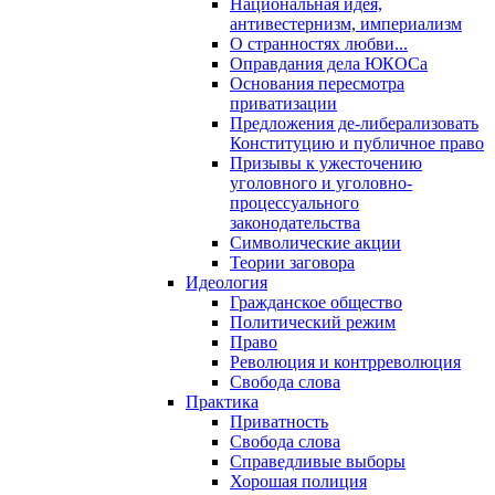
Национальная идея,
антивестернизм, империализм
О странностях любви...
Оправдания дела ЮКОСа
Основания пересмотра
приватизации
Предложения де-либерализовать
Конституцию и публичное право
Призывы к ужесточению
уголовного и уголовно-
процессуального
законодательства
Символические акции
Теории заговора
Идеология
Гражданское общество
Политический режим
Право
Революция и контрреволюция
Свобода слова
Практика
Приватность
Свобода слова
Справедливые выборы
Хорошая полиция