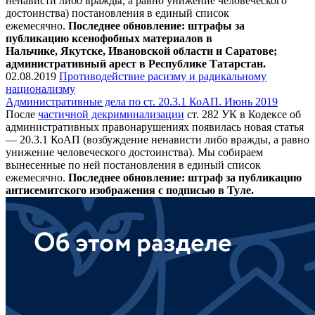
ненависти либо вражды, а равно унижение человеческого
достоинства) постановления в единый список
ежемесячно.
Последнее обновление: штрафы за
публикацию ксенофобных материалов в
Нальчике,
Якутске,
Ивановской области и
Саратове
;
административный арест в Республике Татарстан.
02.08.2019
Противодействие расизму и радикальному
национализму
Административные дела по ст. 20.3.1 КоАП. Июнь 2019
После
частичной декриминализации
ст. 282 УК в Кодексе об
административных правонарушениях появилась новая статья
— 20.3.1 КоАП (возбуждение ненависти либо вражды, а равно
унижение человеческого достоинства). Мы собираем
вынесенные по ней постановления в единый список
ежемесячно.
Последнее обновление: штраф за публикацию
антисемитского изображения с подписью в Туле.