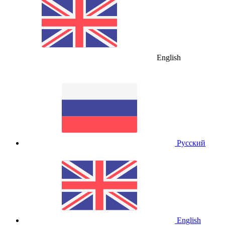
English
Русский
English