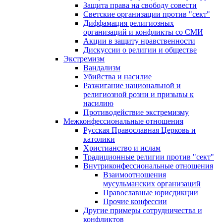
Защита права на свободу совести
Светские организации против "сект"
Диффамация религиозных
организаций и конфликты со СМИ
Акции в защиту нравственности
Дискуссии о религии и обществе
Экстремизм
Вандализм
Убийства и насилие
Разжигание национальной и
религиозной розни и призывы к
насилию
Противодействие экстремизму
Межконфессиональные отношения
Русская Православная Церковь и
католики
Христианство и ислам
Традиционные религии против "сект"
Внутриконфессиональные отношения
Взаимоотношения
мусульманских организаций
Православные юрисдикции
Прочие конфессии
Другие примеры сотрудничества и
конфликтов