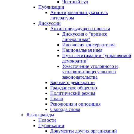
Честный суд
Публикации
Аннотированный указатель
литературы
Дискуссии
Архив предыдущего проекта
Дискуссия о "кризисе
либерализма"
Идеология консерватизма
Национальная идея
Пути легитимации "управляемой
демократии"
Ужесточение уголовного и
уголовно-процесуального
законодательства
Барометр демократии
Гражданское общество
Политический режим
Право
Революция и оппозиция
Свобода слова
Язык вражды
Новости
Публикации
Документы других организаций