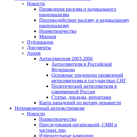
Новости
Проявления расизма и радикального
национализма
Противодействие расизму и радикальному
национализму
Нормотворчество
Мнения
Публикации
Документы
Архив
Антисемитизм 2003-2006
Антисемитизм в Российской
Федерации
Основные тенденции проявлений
антисемитизма в государствах СНГ
Политический антисемитизм в
современной России
Статьи, доклады, репортажи
Карта нападений по мотиву ненависти
Неправомерный антиэкстремизм
Новости
Нормотворчество
Преследования организаций, СМИ и
частных лиц
Избирательные кампании