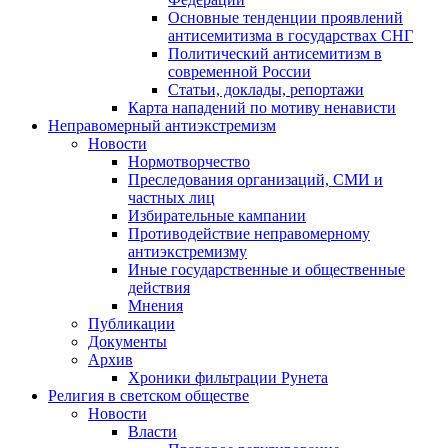
Основные тенденции проявлений
антисемитизма в государствах СНГ
Политический антисемитизм в
современной России
Статьи, доклады, репортажи
Карта нападений по мотиву ненависти
Неправомерный антиэкстремизм
Новости
Нормотворчество
Преследования организаций, СМИ и
частных лиц
Избирательные кампании
Противодействие неправомерному
антиэкстремизму
Иные государственные и общественные
действия
Мнения
Публикации
Документы
Архив
Хроники фильтрации Рунета
Религия в светском обществе
Новости
Власти