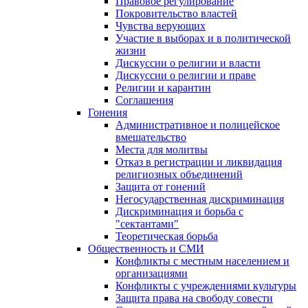
Правовое регулирование
Покровительство властей
Чувства верующих
Участие в выборах и в политической
жизни
Дискуссии о религии и власти
Дискуссии о религии и праве
Религии и карантин
Соглашения
Гонения
Административное и полицейское
вмешательство
Места для молитвы
Отказ в регистрации и ликвидация
религиозных объединений
Защита от гонений
Негосударственная дискриминация
Дискриминация и борьба с
"сектантами"
Теоретическая борьба
Общественность и СМИ
Конфликты с местным населением и
организациями
Конфликты с учреждениями культуры
Защита права на свободу совести