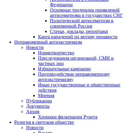
Федерации
Основные тенденции проявлений
антисемитизма в государствах СНГ
Политический антисемитизм в
современной России
Статьи, доклады, репортажи
Карта нападений по мотиву ненависти
Неправомерный антиэкстремизм
Новости
Нормотворчество
Преследования организаций, СМИ и
частных лиц
Избирательные кампании
Противодействие неправомерному
антиэкстремизму
Иные государственные и общественные
действия
Мнения
Публикации
Документы
Архив
Хроники фильтрации Рунета
Религия в светском обществе
Новости
Власти