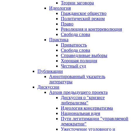
Теории заговора
Идеология
Гражданское общество
Политический режим
Право
Революция и контрреволюция
Свобода слова
Практика
Приватность
Свобода слова
Справедливые выборы
Хорошая полиция
Честный суд
Публикации
Аннотированный указатель
литературы
Дискуссии
Архив предыдущего проекта
Дискуссия о "кризисе
либерализма"
Идеология консерватизма
Национальная идея
Пути легитимации "управляемой
демократии"
Ужесточение уголовного и