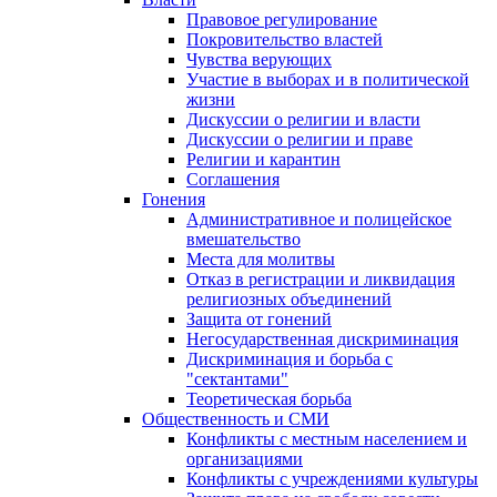
Правовое регулирование
Покровительство властей
Чувства верующих
Участие в выборах и в политической
жизни
Дискуссии о религии и власти
Дискуссии о религии и праве
Религии и карантин
Соглашения
Гонения
Административное и полицейское
вмешательство
Места для молитвы
Отказ в регистрации и ликвидация
религиозных объединений
Защита от гонений
Негосударственная дискриминация
Дискриминация и борьба с
"сектантами"
Теоретическая борьба
Общественность и СМИ
Конфликты с местным населением и
организациями
Конфликты с учреждениями культуры