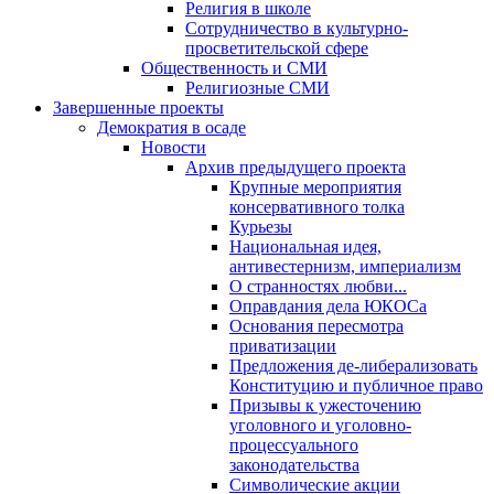
Религия в школе
Сотрудничество в культурно-
просветительской сфере
Общественность и СМИ
Религиозные СМИ
Завершенные проекты
Демократия в осаде
Новости
Архив предыдущего проекта
Крупные мероприятия
консервативного толка
Курьезы
Национальная идея,
антивестернизм, империализм
О странностях любви...
Оправдания дела ЮКОСа
Основания пересмотра
приватизации
Предложения де-либерализовать
Конституцию и публичное право
Призывы к ужесточению
уголовного и уголовно-
процессуального
законодательства
Символические акции