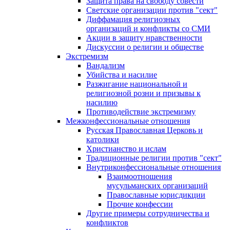
Защита права на свободу совести
Светские организации против "сект"
Диффамация религиозных
организаций и конфликты со СМИ
Акции в защиту нравственности
Дискуссии о религии и обществе
Экстремизм
Вандализм
Убийства и насилие
Разжигание национальной и
религиозной розни и призывы к
насилию
Противодействие экстремизму
Межконфессиональные отношения
Русская Православная Церковь и
католики
Христианство и ислам
Традиционные религии против "сект"
Внутриконфессиональные отношения
Взаимоотношения
мусульманских организаций
Православные юрисдикции
Прочие конфессии
Другие примеры сотрудничества и
конфликтов