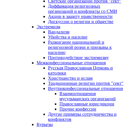
Светские организации против "сект"
Диффамация религиозных
организаций и конфликты со СМИ
Акции в защиту нравственности
Дискуссии о религии и обществе
Экстремизм
Вандализм
Убийства и насилие
Разжигание национальной и
религиозной розни и призывы к
насилию
Противодействие экстремизму
Межконфессиональные отношения
Русская Православная Церковь и
католики
Христианство и ислам
Традиционные религии против "сект"
Внутриконфессиональные отношения
Взаимоотношения
мусульманских организаций
Православные юрисдикции
Прочие конфессии
Другие примеры сотрудничества и
конфликтов
Курьезы