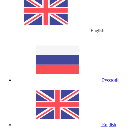
English
Русский
English