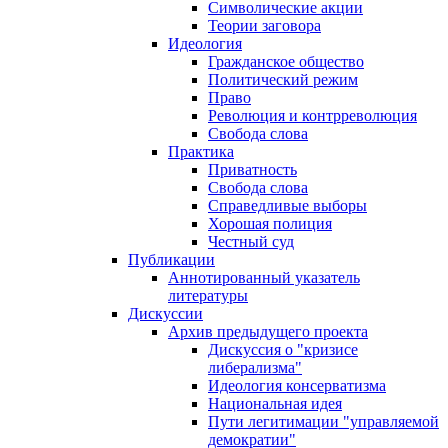
Символические акции
Теории заговора
Идеология
Гражданское общество
Политический режим
Право
Революция и контрреволюция
Свобода слова
Практика
Приватность
Свобода слова
Справедливые выборы
Хорошая полиция
Честный суд
Публикации
Аннотированный указатель
литературы
Дискуссии
Архив предыдущего проекта
Дискуссия о "кризисе
либерализма"
Идеология консерватизма
Национальная идея
Пути легитимации "управляемой
демократии"