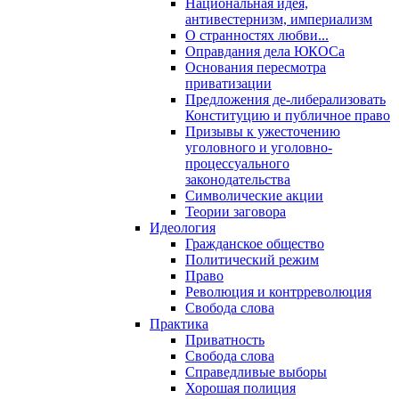
Национальная идея,
антивестернизм, империализм
О странностях любви...
Оправдания дела ЮКОСа
Основания пересмотра
приватизации
Предложения де-либерализовать
Конституцию и публичное право
Призывы к ужесточению
уголовного и уголовно-
процессуального
законодательства
Символические акции
Теории заговора
Идеология
Гражданское общество
Политический режим
Право
Революция и контрреволюция
Свобода слова
Практика
Приватность
Свобода слова
Справедливые выборы
Хорошая полиция