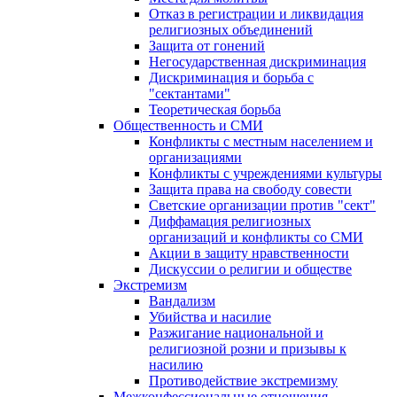
Отказ в регистрации и ликвидация
религиозных объединений
Защита от гонений
Негосударственная дискриминация
Дискриминация и борьба с
"сектантами"
Теоретическая борьба
Общественность и СМИ
Конфликты с местным населением и
организациями
Конфликты с учреждениями культуры
Защита права на свободу совести
Светские организации против "сект"
Диффамация религиозных
организаций и конфликты со СМИ
Акции в защиту нравственности
Дискуссии о религии и обществе
Экстремизм
Вандализм
Убийства и насилие
Разжигание национальной и
религиозной розни и призывы к
насилию
Противодействие экстремизму
Межконфессиональные отношения