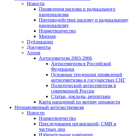
Новости
Проявления расизма и радикального
национализма
Противодействие расизму и радикальному
национализму
Нормотворчество
Мнения
Публикации
Документы
Архив
Антисемитизм 2003-2006
Антисемитизм в Российской
Федерации
Основные тенденции проявлений
антисемитизма в государствах СНГ
Политический антисемитизм в
современной России
Статьи, доклады, репортажи
Карта нападений по мотиву ненависти
Неправомерный антиэкстремизм
Новости
Нормотворчество
Преследования организаций, СМИ и
частных лиц
Избирательные кампании