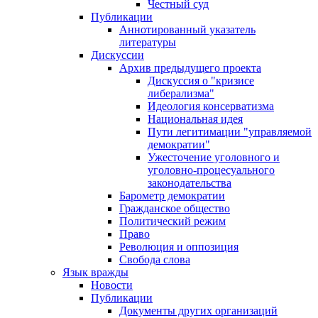
Честный суд
Публикации
Аннотированный указатель
литературы
Дискуссии
Архив предыдущего проекта
Дискуссия о "кризисе
либерализма"
Идеология консерватизма
Национальная идея
Пути легитимации "управляемой
демократии"
Ужесточение уголовного и
уголовно-процесуального
законодательства
Барометр демократии
Гражданское общество
Политический режим
Право
Революция и оппозиция
Свобода слова
Язык вражды
Новости
Публикации
Документы других организаций