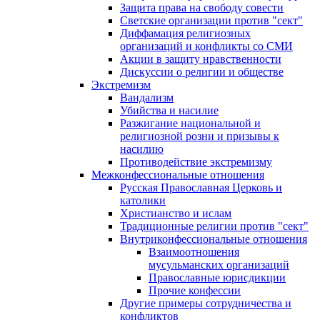
Защита права на свободу совести
Светские организации против "сект"
Диффамация религиозных
организаций и конфликты со СМИ
Акции в защиту нравственности
Дискуссии о религии и обществе
Экстремизм
Вандализм
Убийства и насилие
Разжигание национальной и
религиозной розни и призывы к
насилию
Противодействие экстремизму
Межконфессиональные отношения
Русская Православная Церковь и
католики
Христианство и ислам
Традиционные религии против "сект"
Внутриконфессиональные отношения
Взаимоотношения
мусульманских организаций
Православные юрисдикции
Прочие конфессии
Другие примеры сотрудничества и
конфликтов