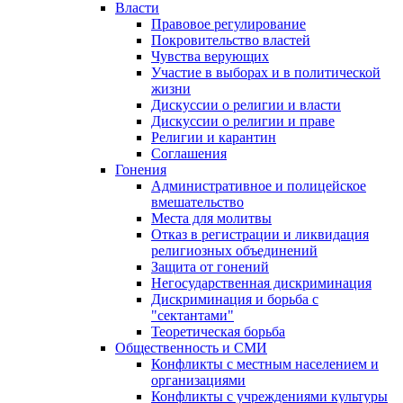
Власти
Правовое регулирование
Покровительство властей
Чувства верующих
Участие в выборах и в политической
жизни
Дискуссии о религии и власти
Дискуссии о религии и праве
Религии и карантин
Соглашения
Гонения
Административное и полицейское
вмешательство
Места для молитвы
Отказ в регистрации и ликвидация
религиозных объединений
Защита от гонений
Негосударственная дискриминация
Дискриминация и борьба с
"сектантами"
Теоретическая борьба
Общественность и СМИ
Конфликты с местным населением и
организациями
Конфликты с учреждениями культуры