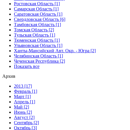
Ростовская Область [1]
Самарская Область [1]
Саратовская Область [1]
Свердловская Область [6]
Тамбовская Область [1]
Томская Область [2]
Тульская Область [1]
Тюменская Область [1]
Ульяновская Область [1]
Ханты-Мансийский Авт. Окр. - Югра [2]
Челябинская Область [1]
Чеченская Республика [2]
Показать все
Архив
2013 [17]
Февраль [1]
Март [1]
Апрель [1]
Май [2]
Июнь [2]
Август [2]
Сентябрь [2]
Октябрь [3]