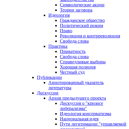
Символические акции
Теории заговора
Идеология
Гражданское общество
Политический режим
Право
Революция и контрреволюция
Свобода слова
Практика
Приватность
Свобода слова
Справедливые выборы
Хорошая полиция
Честный суд
Публикации
Аннотированный указатель
литературы
Дискуссии
Архив предыдущего проекта
Дискуссия о "кризисе
либерализма"
Идеология консерватизма
Национальная идея
Пути легитимации "управляемой