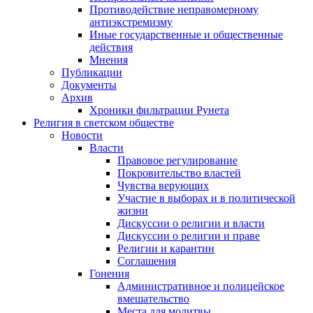
Противодействие неправомерному
антиэкстремизму
Иные государственные и общественные
действия
Мнения
Публикации
Документы
Архив
Хроники фильтрации Рунета
Религия в светском обществе
Новости
Власти
Правовое регулирование
Покровительство властей
Чувства верующих
Участие в выборах и в политической
жизни
Дискуссии о религии и власти
Дискуссии о религии и праве
Религии и карантин
Соглашения
Гонения
Административное и полицейское
вмешательство
Места для молитвы