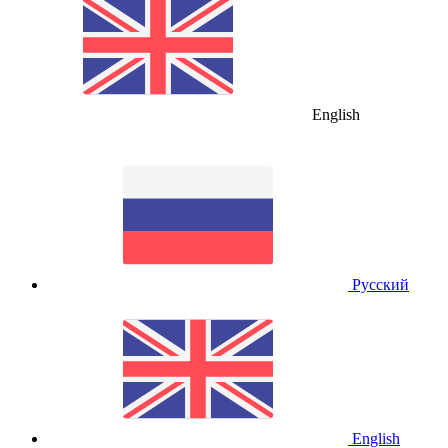
English
Русский
English