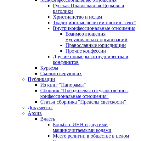
Русская Православная Церковь и
католики
Христианство и ислам
Традиционные религии против "сект"
Внутриконфессиональные отношения
Взаимоотношения
мусульманских организаций
Православные юрисдикции
Прочие конфессии
Другие примеры сотрудничества и
конфликтов
Курьезы
Сколько верующих
Публикации
Из книг "Панорамы"
Сборник "Преодолевая государственно -
конфессиональные отношения"
Статьи сборника "Пределы светскости"
Документы
Архив
Власть
Борьба с ИНН и другими
машиночитаемыми кодами
Место религии в обществе в целом