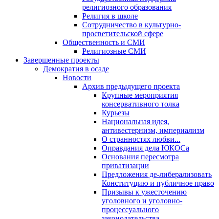
религиозного образования
Религия в школе
Сотрудничество в культурно-
просветительской сфере
Общественность и СМИ
Религиозные СМИ
Завершенные проекты
Демократия в осаде
Новости
Архив предыдущего проекта
Крупные мероприятия
консервативного толка
Курьезы
Национальная идея,
антивестернизм, империализм
О странностях любви...
Оправдания дела ЮКОСа
Основания пересмотра
приватизации
Предложения де-либерализовать
Конституцию и публичное право
Призывы к ужесточению
уголовного и уголовно-
процессуального
законодательства