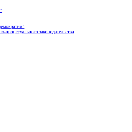
а"
демократии"
но-процесуального законодательства