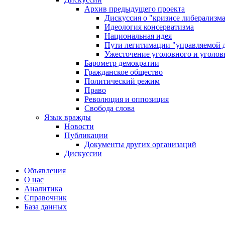
Архив предыдущего проекта
Дискуссия о "кризисе либерализм
Идеология консерватизма
Национальная идея
Пути легитимации "управляемой 
Ужесточение уголовного и уголов
Барометр демократии
Гражданское общество
Политический режим
Право
Революция и оппозиция
Свобода слова
Язык вражды
Новости
Публикации
Документы других организаций
Дискуссии
Объявления
О нас
Аналитика
Справочник
База данных