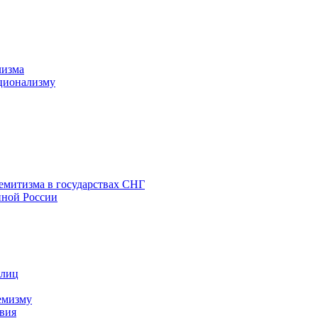
лизма
ционализму
емитизма в государствах СНГ
нной России
 лиц
емизму
вия