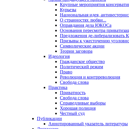
Крупные мероприятия консервати
Курьезы
Национальная идея, антивестерни
О странностях любви...
Оправдания дела ЮКОСа
Основания пересмотра приватиза
Предложения де-либерализовать 
Призывы к ужесточению уголовног
Символические акции
Теории заговора
Идеология
Гражданское общество
Политический режим
Право
Революция и контрреволюция
Свобода слова
Практика
Приватность
Свобода слова
Справедливые выборы
Хорошая полиция
Честный суд
Публикации
Аннотированный указатель литературы
Дискуссии