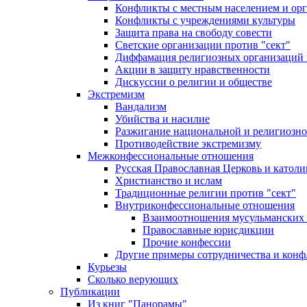
Конфликты с местным населением и ор
Конфликты с учреждениями культуры
Защита права на свободу совести
Светские организации против "сект"
Диффамация религиозных организаций
Акции в защиту нравственности
Дискуссии о религии и обществе
Экстремизм
Вандализм
Убийства и насилие
Разжигание национальной и религиозно
Противодействие экстремизму
Межконфессиональные отношения
Русская Православная Церковь и католи
Христианство и ислам
Традиционные религии против "сект"
Внутриконфессиональные отношения
Взаимоотношения мусульманских 
Православные юрисдикции
Прочие конфессии
Другие примеры сотрудничества и конф
Курьезы
Сколько верующих
Публикации
Из книг "Панорамы"