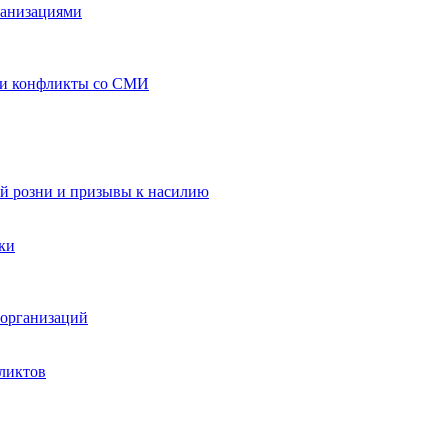
ганизациями
 и конфликты со СМИ
й розни и призывы к насилию
ки
организаций
ликтов