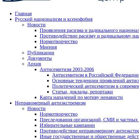
Главная
Русский национализм и ксенофобия
Новости
Проявления расизма и радикального национа
Противодействие расизму и радикальному на
Нормотворчество
Мнения
Публикации
Документы
Архив
Антисемитизм 2003-2006
Антисемитизм в Российской Федерации
Основные тенденции проявлений антис
Политический антисемитизм в совреме
Статьи, доклады, репортажи
Карта нападений по мотиву ненависти
Неправомерный антиэкстремизм
Новости
Нормотворчество
Преследования организаций, СМИ и частных
Избирательные кампании
Противодействие неправомерному антиэкстр
Иные государственные и общественные дейст