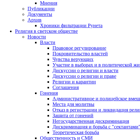
Мнения
Публикации
Документы
Архив
Хроники фильтрации Рунета
Религия в светском обществе
Новости
Власти
Правовое регулирование
Покровительство властей
Чувства верующих
Участие в выборах и в политической ж
Дискуссии о религии и власти
Дискуссии о религии и праве
Религии и карантин
Соглашения
Гонения
Административное и полицейское вмеш
Места для молитвы
Отказ в регистрации и ликвидация рел
Защита от гонений
Негосударственная дискриминация
Дискриминация и борьба с "сектантами
Теоретическая борьба
Общественность и СМИ