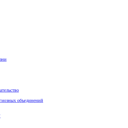
изни
ательство
игиозных объединений
"