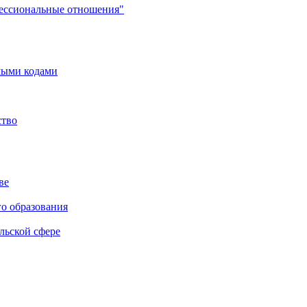
фессиональные отношения"
мыми кодами
ство
ве
го образования
льской сфере