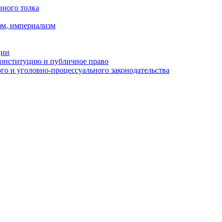
вного толка
зм, империализм
ции
Конституцию и публичное право
о и уголовно-процессуального законодательства