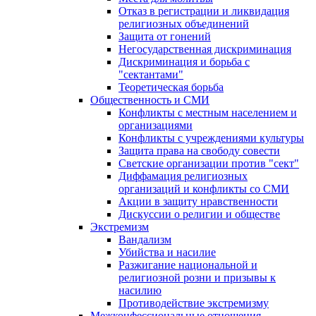
Отказ в регистрации и ликвидация
религиозных объединений
Защита от гонений
Негосударственная дискриминация
Дискриминация и борьба с
"сектантами"
Теоретическая борьба
Общественность и СМИ
Конфликты с местным населением и
организациями
Конфликты с учреждениями культуры
Защита права на свободу совести
Светские организации против "сект"
Диффамация религиозных
организаций и конфликты со СМИ
Акции в защиту нравственности
Дискуссии о религии и обществе
Экстремизм
Вандализм
Убийства и насилие
Разжигание национальной и
религиозной розни и призывы к
насилию
Противодействие экстремизму
Межконфессиональные отношения