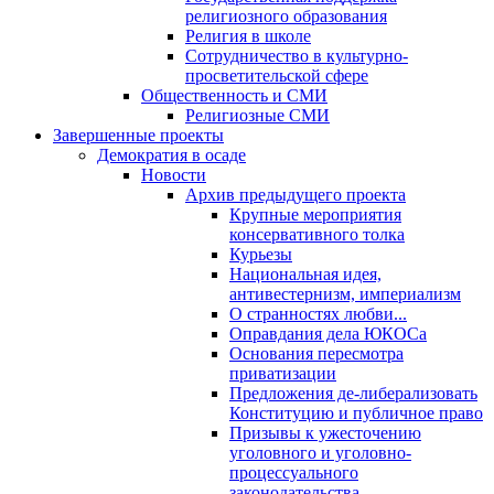
религиозного образования
Религия в школе
Сотрудничество в культурно-
просветительской сфере
Общественность и СМИ
Религиозные СМИ
Завершенные проекты
Демократия в осаде
Новости
Архив предыдущего проекта
Крупные мероприятия
консервативного толка
Курьезы
Национальная идея,
антивестернизм, империализм
О странностях любви...
Оправдания дела ЮКОСа
Основания пересмотра
приватизации
Предложения де-либерализовать
Конституцию и публичное право
Призывы к ужесточению
уголовного и уголовно-
процессуального
законодательства