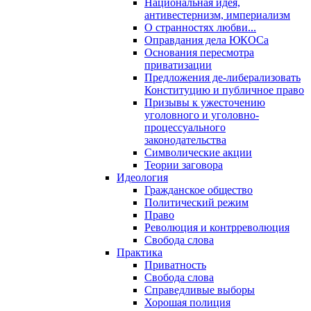
Национальная идея,
антивестернизм, империализм
О странностях любви...
Оправдания дела ЮКОСа
Основания пересмотра
приватизации
Предложения де-либерализовать
Конституцию и публичное право
Призывы к ужесточению
уголовного и уголовно-
процессуального
законодательства
Символические акции
Теории заговора
Идеология
Гражданское общество
Политический режим
Право
Революция и контрреволюция
Свобода слова
Практика
Приватность
Свобода слова
Справедливые выборы
Хорошая полиция