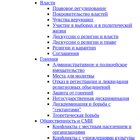
Власти
Правовое регулирование
Покровительство властей
Чувства верующих
Участие в выборах и в политической
жизни
Дискуссии о религии и власти
Дискуссии о религии и праве
Религии и карантин
Соглашения
Гонения
Административное и полицейское
вмешательство
Места для молитвы
Отказ в регистрации и ликвидация
религиозных объединений
Защита от гонений
Негосударственная дискриминация
Дискриминация и борьба с
"сектантами"
Теоретическая борьба
Общественность и СМИ
Конфликты с местным населением и
организациями
Конфликты с учреждениями культуры