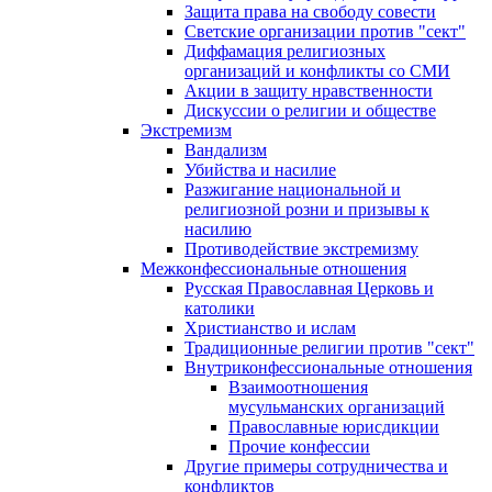
Защита права на свободу совести
Светские организации против "сект"
Диффамация религиозных
организаций и конфликты со СМИ
Акции в защиту нравственности
Дискуссии о религии и обществе
Экстремизм
Вандализм
Убийства и насилие
Разжигание национальной и
религиозной розни и призывы к
насилию
Противодействие экстремизму
Межконфессиональные отношения
Русская Православная Церковь и
католики
Христианство и ислам
Традиционные религии против "сект"
Внутриконфессиональные отношения
Взаимоотношения
мусульманских организаций
Православные юрисдикции
Прочие конфессии
Другие примеры сотрудничества и
конфликтов