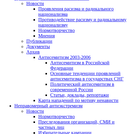
Новости
Проявления расизма и радикального
национализма
Противодействие расизму и радикальному
национализму
Нормотворчество
Мнения
Публикации
Документы
Архив
Антисемитизм 2003-2006
Антисемитизм в Российской
Федерации
Основные тенденции проявлений
антисемитизма в государствах СНГ
Политический антисемитизм в
современной России
Статьи, доклады, репортажи
Карта нападений по мотиву ненависти
Неправомерный антиэкстремизм
Новости
Нормотворчество
Преследования организаций, СМИ и
частных лиц
Избирательные кампании