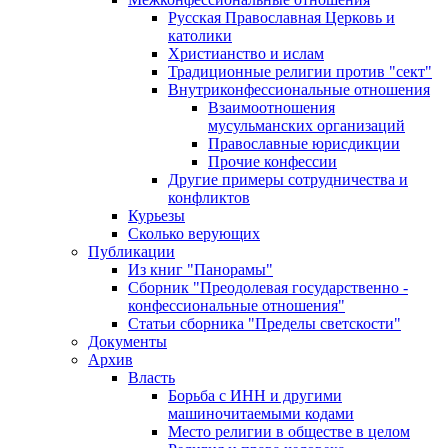
Русская Православная Церковь и
католики
Христианство и ислам
Традиционные религии против "сект"
Внутриконфессиональные отношения
Взаимоотношения
мусульманских организаций
Православные юрисдикции
Прочие конфессии
Другие примеры сотрудничества и
конфликтов
Курьезы
Сколько верующих
Публикации
Из книг "Панорамы"
Сборник "Преодолевая государственно -
конфессиональные отношения"
Статьи сборника "Пределы светскости"
Документы
Архив
Власть
Борьба с ИНН и другими
машиночитаемыми кодами
Место религии в обществе в целом