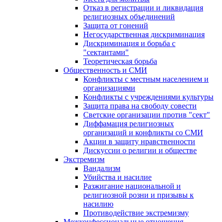
Отказ в регистрации и ликвидация
религиозных объединений
Защита от гонений
Негосударственная дискриминация
Дискриминация и борьба с
"сектантами"
Теоретическая борьба
Общественность и СМИ
Конфликты с местным населением и
организациями
Конфликты с учреждениями культуры
Защита права на свободу совести
Светские организации против "сект"
Диффамация религиозных
организаций и конфликты со СМИ
Акции в защиту нравственности
Дискуссии о религии и обществе
Экстремизм
Вандализм
Убийства и насилие
Разжигание национальной и
религиозной розни и призывы к
насилию
Противодействие экстремизму
Межконфессиональные отношения