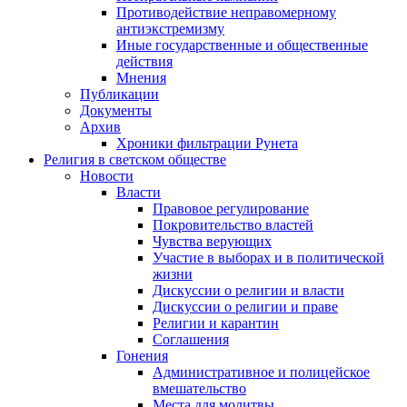
Противодействие неправомерному
антиэкстремизму
Иные государственные и общественные
действия
Мнения
Публикации
Документы
Архив
Хроники фильтрации Рунета
Религия в светском обществе
Новости
Власти
Правовое регулирование
Покровительство властей
Чувства верующих
Участие в выборах и в политической
жизни
Дискуссии о религии и власти
Дискуссии о религии и праве
Религии и карантин
Соглашения
Гонения
Административное и полицейское
вмешательство
Места для молитвы