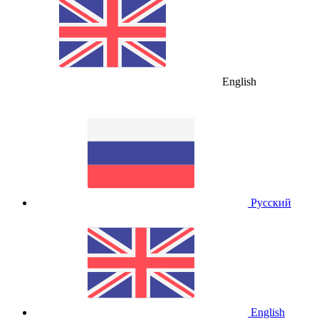
English
Русский
English