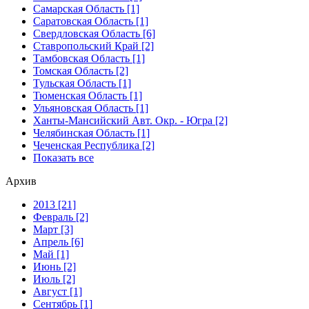
Самарская Область [1]
Саратовская Область [1]
Свердловская Область [6]
Ставропольский Край [2]
Тамбовская Область [1]
Томская Область [2]
Тульская Область [1]
Тюменская Область [1]
Ульяновская Область [1]
Ханты-Мансийский Авт. Окр. - Югра [2]
Челябинская Область [1]
Чеченская Республика [2]
Показать все
Архив
2013 [21]
Февраль [2]
Март [3]
Апрель [6]
Май [1]
Июнь [2]
Июль [2]
Август [1]
Сентябрь [1]