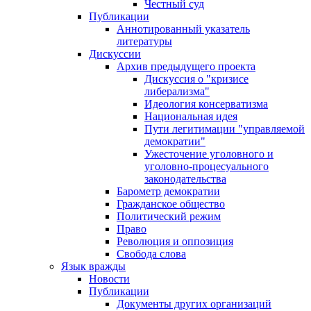
Честный суд
Публикации
Аннотированный указатель
литературы
Дискуссии
Архив предыдущего проекта
Дискуссия о "кризисе
либерализма"
Идеология консерватизма
Национальная идея
Пути легитимации "управляемой
демократии"
Ужесточение уголовного и
уголовно-процесуального
законодательства
Барометр демократии
Гражданское общество
Политический режим
Право
Революция и оппозиция
Свобода слова
Язык вражды
Новости
Публикации
Документы других организаций