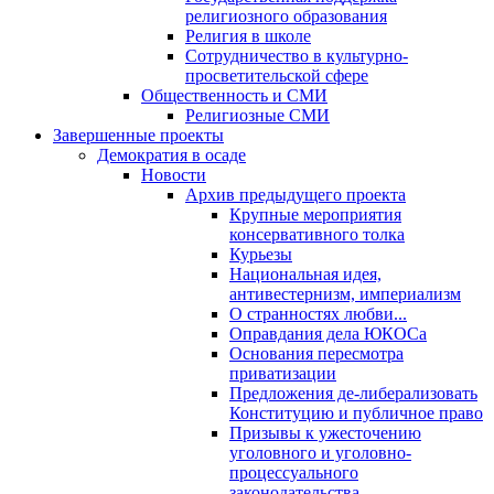
религиозного образования
Религия в школе
Сотрудничество в культурно-
просветительской сфере
Общественность и СМИ
Религиозные СМИ
Завершенные проекты
Демократия в осаде
Новости
Архив предыдущего проекта
Крупные мероприятия
консервативного толка
Курьезы
Национальная идея,
антивестернизм, империализм
О странностях любви...
Оправдания дела ЮКОСа
Основания пересмотра
приватизации
Предложения де-либерализовать
Конституцию и публичное право
Призывы к ужесточению
уголовного и уголовно-
процессуального
законодательства