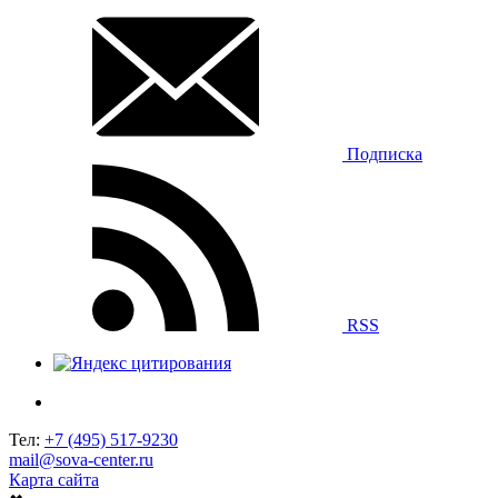
Подписка
RSS
Тел:
+7 (495) 517-9230
mail@sova-center.ru
Карта сайта