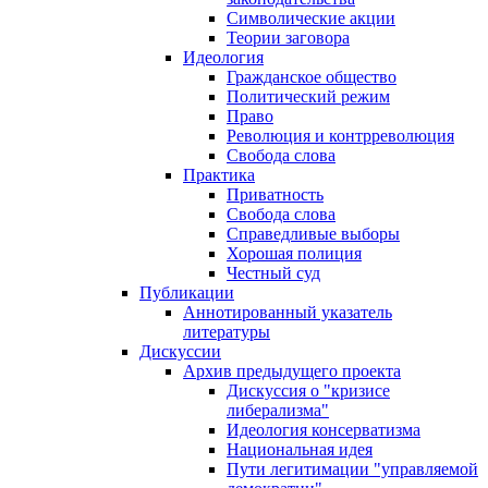
Символические акции
Теории заговора
Идеология
Гражданское общество
Политический режим
Право
Революция и контрреволюция
Свобода слова
Практика
Приватность
Свобода слова
Справедливые выборы
Хорошая полиция
Честный суд
Публикации
Аннотированный указатель
литературы
Дискуссии
Архив предыдущего проекта
Дискуссия о "кризисе
либерализма"
Идеология консерватизма
Национальная идея
Пути легитимации "управляемой