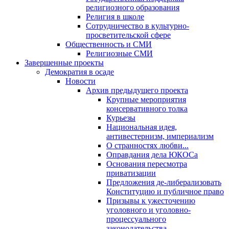
религиозного образования
Религия в школе
Сотрудничество в культурно-
просветительской сфере
Общественность и СМИ
Религиозные СМИ
Завершенные проекты
Демократия в осаде
Новости
Архив предыдущего проекта
Крупные мероприятия
консервативного толка
Курьезы
Национальная идея,
антивестернизм, империализм
О странностях любви...
Оправдания дела ЮКОСа
Основания пересмотра
приватизации
Предложения де-либерализовать
Конституцию и публичное право
Призывы к ужесточению
уголовного и уголовно-
процессуального
законодательства