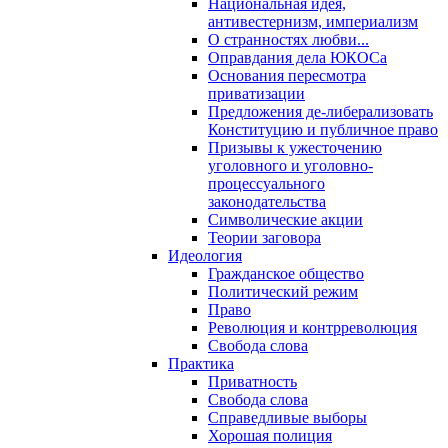
Национальная идея,
антивестернизм, империализм
О странностях любви...
Оправдания дела ЮКОСа
Основания пересмотра
приватизации
Предложения де-либерализовать
Конституцию и публичное право
Призывы к ужесточению
уголовного и уголовно-
процессуального
законодательства
Символические акции
Теории заговора
Идеология
Гражданское общество
Политический режим
Право
Революция и контрреволюция
Свобода слова
Практика
Приватность
Свобода слова
Справедливые выборы
Хорошая полиция