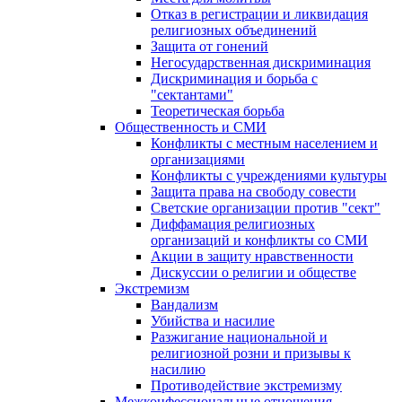
Отказ в регистрации и ликвидация
религиозных объединений
Защита от гонений
Негосударственная дискриминация
Дискриминация и борьба с
"сектантами"
Теоретическая борьба
Общественность и СМИ
Конфликты с местным населением и
организациями
Конфликты с учреждениями культуры
Защита права на свободу совести
Светские организации против "сект"
Диффамация религиозных
организаций и конфликты со СМИ
Акции в защиту нравственности
Дискуссии о религии и обществе
Экстремизм
Вандализм
Убийства и насилие
Разжигание национальной и
религиозной розни и призывы к
насилию
Противодействие экстремизму
Межконфессиональные отношения