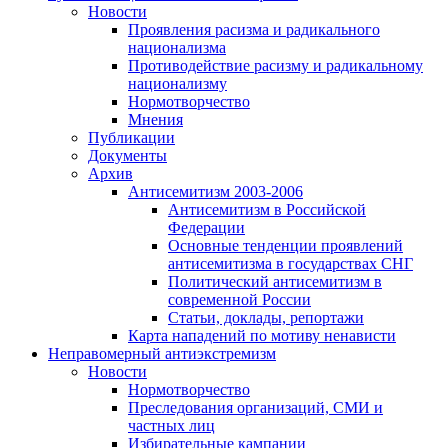
Новости
Проявления расизма и радикального
национализма
Противодействие расизму и радикальному
национализму
Нормотворчество
Мнения
Публикации
Документы
Архив
Антисемитизм 2003-2006
Антисемитизм в Российской
Федерации
Основные тенденции проявлений
антисемитизма в государствах СНГ
Политический антисемитизм в
современной России
Статьи, доклады, репортажи
Карта нападений по мотиву ненависти
Неправомерный антиэкстремизм
Новости
Нормотворчество
Преследования организаций, СМИ и
частных лиц
Избирательные кампании