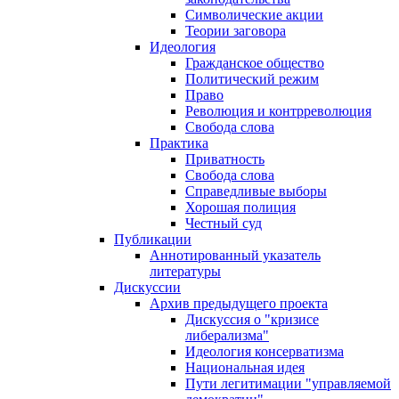
Символические акции
Теории заговора
Идеология
Гражданское общество
Политический режим
Право
Революция и контрреволюция
Свобода слова
Практика
Приватность
Свобода слова
Справедливые выборы
Хорошая полиция
Честный суд
Публикации
Аннотированный указатель
литературы
Дискуссии
Архив предыдущего проекта
Дискуссия о "кризисе
либерализма"
Идеология консерватизма
Национальная идея
Пути легитимации "управляемой