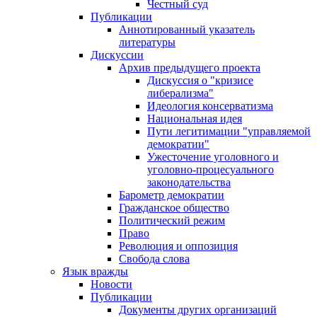
Честный суд
Публикации
Аннотированный указатель
литературы
Дискуссии
Архив предыдущего проекта
Дискуссия о "кризисе
либерализма"
Идеология консерватизма
Национальная идея
Пути легитимации "управляемой
демократии"
Ужесточение уголовного и
уголовно-процесуального
законодательства
Барометр демократии
Гражданское общество
Политический режим
Право
Революция и оппозиция
Свобода слова
Язык вражды
Новости
Публикации
Документы других организаций