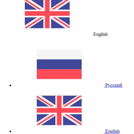
English
Русский
English