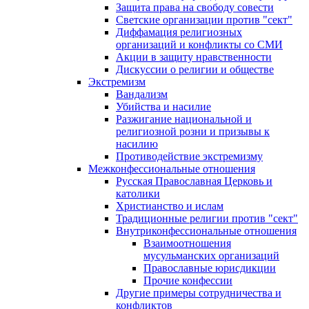
Защита права на свободу совести
Светские организации против "сект"
Диффамация религиозных
организаций и конфликты со СМИ
Акции в защиту нравственности
Дискуссии о религии и обществе
Экстремизм
Вандализм
Убийства и насилие
Разжигание национальной и
религиозной розни и призывы к
насилию
Противодействие экстремизму
Межконфессиональные отношения
Русская Православная Церковь и
католики
Христианство и ислам
Традиционные религии против "сект"
Внутриконфессиональные отношения
Взаимоотношения
мусульманских организаций
Православные юрисдикции
Прочие конфессии
Другие примеры сотрудничества и
конфликтов