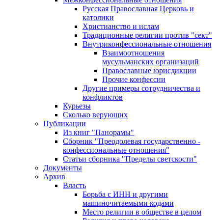
Русская Православная Церковь и
католики
Христианство и ислам
Традиционные религии против "сект"
Внутриконфессиональные отношения
Взаимоотношения
мусульманских организаций
Православные юрисдикции
Прочие конфессии
Другие примеры сотрудничества и
конфликтов
Курьезы
Сколько верующих
Публикации
Из книг "Панорамы"
Сборник "Преодолевая государственно -
конфессиональные отношения"
Статьи сборника "Пределы светскости"
Документы
Архив
Власть
Борьба с ИНН и другими
машиночитаемыми кодами
Место религии в обществе в целом