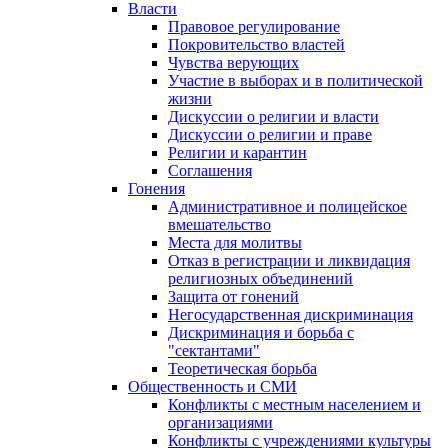
Власти
Правовое регулирование
Покровительство властей
Чувства верующих
Участие в выборах и в политической
жизни
Дискуссии о религии и власти
Дискуссии о религии и праве
Религии и карантин
Соглашения
Гонения
Административное и полицейское
вмешательство
Места для молитвы
Отказ в регистрации и ликвидация
религиозных объединений
Защита от гонений
Негосударственная дискриминация
Дискриминация и борьба с
"сектантами"
Теоретическая борьба
Общественность и СМИ
Конфликты с местным населением и
организациями
Конфликты с учреждениями культуры