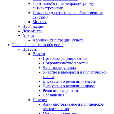
Противодействие неправомерному
антиэкстремизму
Иные государственные и общественные
действия
Мнения
Публикации
Документы
Архив
Хроники фильтрации Рунета
Религия в светском обществе
Новости
Власти
Правовое регулирование
Покровительство властей
Чувства верующих
Участие в выборах и в политической
жизни
Дискуссии о религии и власти
Дискуссии о религии и праве
Религии и карантин
Соглашения
Гонения
Административное и полицейское
вмешательство
Места для молитвы