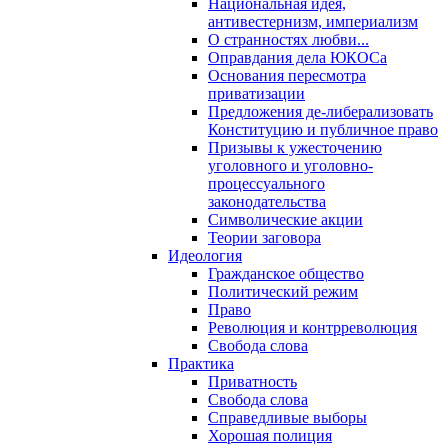
Национальная идея,
антивестернизм, империализм
О странностях любви...
Оправдания дела ЮКОСа
Основания пересмотра
приватизации
Предложения де-либерализовать
Конституцию и публичное право
Призывы к ужесточению
уголовного и уголовно-
процессуального
законодательства
Символические акции
Теории заговора
Идеология
Гражданское общество
Политический режим
Право
Революция и контрреволюция
Свобода слова
Практика
Приватность
Свобода слова
Справедливые выборы
Хорошая полиция