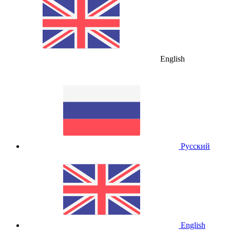
English
Русский
English