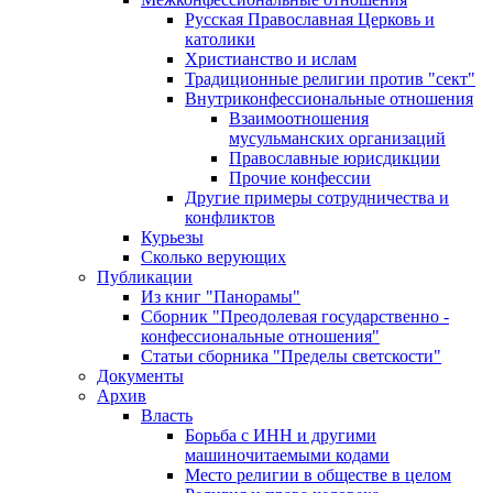
Русская Православная Церковь и
католики
Христианство и ислам
Традиционные религии против "сект"
Внутриконфессиональные отношения
Взаимоотношения
мусульманских организаций
Православные юрисдикции
Прочие конфессии
Другие примеры сотрудничества и
конфликтов
Курьезы
Сколько верующих
Публикации
Из книг "Панорамы"
Сборник "Преодолевая государственно -
конфессиональные отношения"
Статьи сборника "Пределы светскости"
Документы
Архив
Власть
Борьба с ИНН и другими
машиночитаемыми кодами
Место религии в обществе в целом