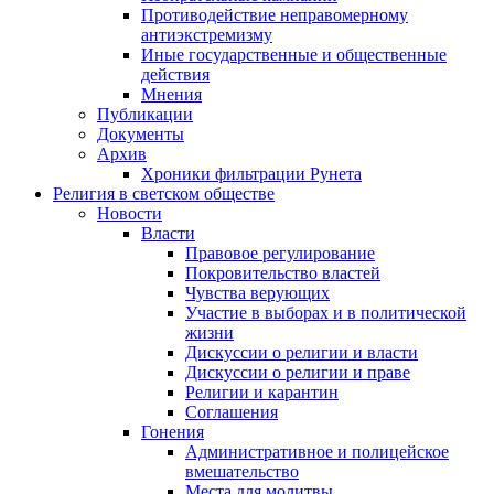
Противодействие неправомерному
антиэкстремизму
Иные государственные и общественные
действия
Мнения
Публикации
Документы
Архив
Хроники фильтрации Рунета
Религия в светском обществе
Новости
Власти
Правовое регулирование
Покровительство властей
Чувства верующих
Участие в выборах и в политической
жизни
Дискуссии о религии и власти
Дискуссии о религии и праве
Религии и карантин
Соглашения
Гонения
Административное и полицейское
вмешательство
Места для молитвы