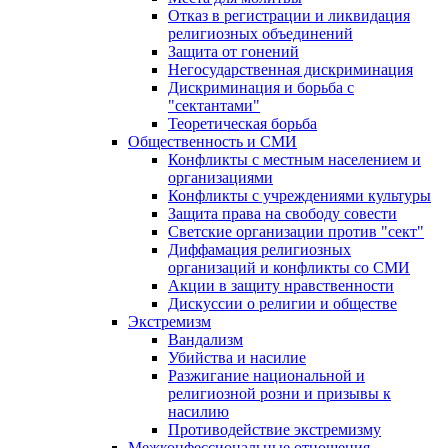
Отказ в регистрации и ликвидация
религиозных объединений
Защита от гонений
Негосударственная дискриминация
Дискриминация и борьба с
"сектантами"
Теоретическая борьба
Общественность и СМИ
Конфликты с местным населением и
организациями
Конфликты с учреждениями культуры
Защита права на свободу совести
Светские организации против "сект"
Диффамация религиозных
организаций и конфликты со СМИ
Акции в защиту нравственности
Дискуссии о религии и обществе
Экстремизм
Вандализм
Убийства и насилие
Разжигание национальной и
религиозной розни и призывы к
насилию
Противодействие экстремизму
Межконфессиональные отношения