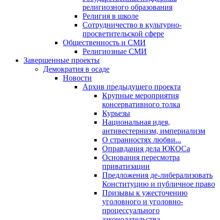
религиозного образования
Религия в школе
Сотрудничество в культурно-
просветительской сфере
Общественность и СМИ
Религиозные СМИ
Завершенные проекты
Демократия в осаде
Новости
Архив предыдущего проекта
Крупные мероприятия
консервативного толка
Курьезы
Национальная идея,
антивестернизм, империализм
О странностях любви...
Оправдания дела ЮКОСа
Основания пересмотра
приватизации
Предложения де-либерализовать
Конституцию и публичное право
Призывы к ужесточению
уголовного и уголовно-
процессуального
законодательства