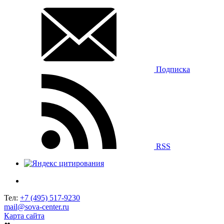
Подписка
RSS
Тел:
+7 (495) 517-9230
mail@sova-center.ru
Карта сайта