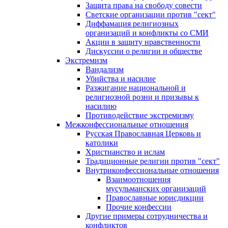
Защита права на свободу совести
Светские организации против "сект"
Диффамация религиозных
организаций и конфликты со СМИ
Акции в защиту нравственности
Дискуссии о религии и обществе
Экстремизм
Вандализм
Убийства и насилие
Разжигание национальной и
религиозной розни и призывы к
насилию
Противодействие экстремизму
Межконфессиональные отношения
Русская Православная Церковь и
католики
Христианство и ислам
Традиционные религии против "сект"
Внутриконфессиональные отношения
Взаимоотношения
мусульманских организаций
Православные юрисдикции
Прочие конфессии
Другие примеры сотрудничества и
конфликтов