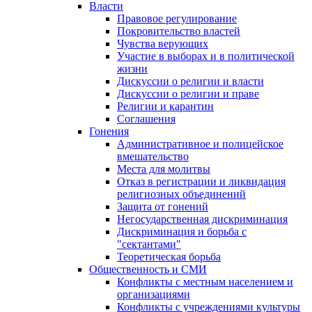
Власти
Правовое регулирование
Покровительство властей
Чувства верующих
Участие в выборах и в политической
жизни
Дискуссии о религии и власти
Дискуссии о религии и праве
Религии и карантин
Соглашения
Гонения
Административное и полицейское
вмешательство
Места для молитвы
Отказ в регистрации и ликвидация
религиозных объединений
Защита от гонений
Негосударственная дискриминация
Дискриминация и борьба с
"сектантами"
Теоретическая борьба
Общественность и СМИ
Конфликты с местным населением и
организациями
Конфликты с учреждениями культуры