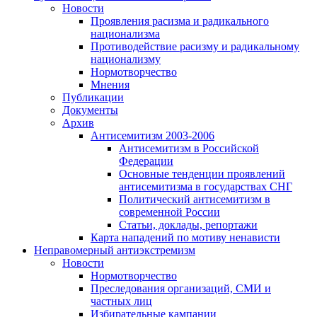
Новости
Проявления расизма и радикального
национализма
Противодействие расизму и радикальному
национализму
Нормотворчество
Мнения
Публикации
Документы
Архив
Антисемитизм 2003-2006
Антисемитизм в Российской
Федерации
Основные тенденции проявлений
антисемитизма в государствах СНГ
Политический антисемитизм в
современной России
Статьи, доклады, репортажи
Карта нападений по мотиву ненависти
Неправомерный антиэкстремизм
Новости
Нормотворчество
Преследования организаций, СМИ и
частных лиц
Избирательные кампании