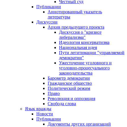
Честный суд
Публикации
Аннотированный указатель
литературы
Дискуссии
Архив предыдущего проекта
Дискуссия о "кризисе
либерализма"
Идеология консерватизма
Национальная идея
Пути легитимации "управляемой
демократии"
Ужесточение уголовного и
уголовно-процесуального
законодательства
Барометр демократии
Гражданское общество
Политический режим
Право
Революция и оппозиция
Свобода слова
Язык вражды
Новости
Публикации
Документы других организаций