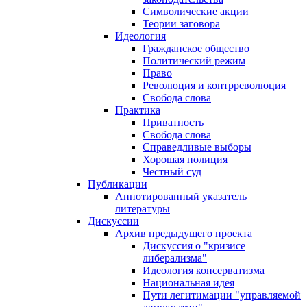
Символические акции
Теории заговора
Идеология
Гражданское общество
Политический режим
Право
Революция и контрреволюция
Свобода слова
Практика
Приватность
Свобода слова
Справедливые выборы
Хорошая полиция
Честный суд
Публикации
Аннотированный указатель
литературы
Дискуссии
Архив предыдущего проекта
Дискуссия о "кризисе
либерализма"
Идеология консерватизма
Национальная идея
Пути легитимации "управляемой