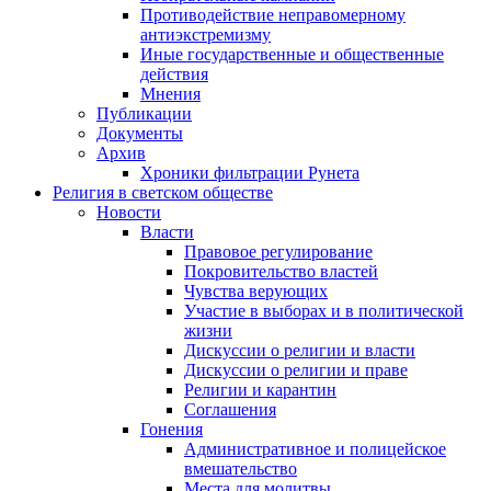
Противодействие неправомерному
антиэкстремизму
Иные государственные и общественные
действия
Мнения
Публикации
Документы
Архив
Хроники фильтрации Рунета
Религия в светском обществе
Новости
Власти
Правовое регулирование
Покровительство властей
Чувства верующих
Участие в выборах и в политической
жизни
Дискуссии о религии и власти
Дискуссии о религии и праве
Религии и карантин
Соглашения
Гонения
Административное и полицейское
вмешательство
Места для молитвы