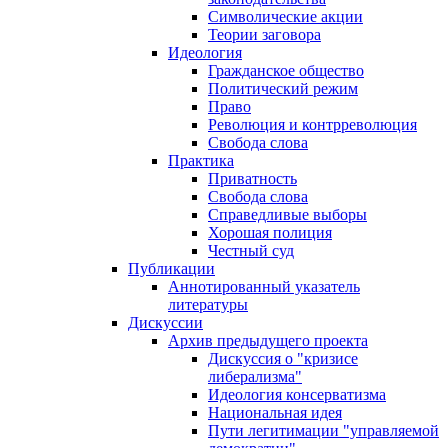
Символические акции
Теории заговора
Идеология
Гражданское общество
Политический режим
Право
Революция и контрреволюция
Свобода слова
Практика
Приватность
Свобода слова
Справедливые выборы
Хорошая полиция
Честный суд
Публикации
Аннотированный указатель
литературы
Дискуссии
Архив предыдущего проекта
Дискуссия о "кризисе
либерализма"
Идеология консерватизма
Национальная идея
Пути легитимации "управляемой