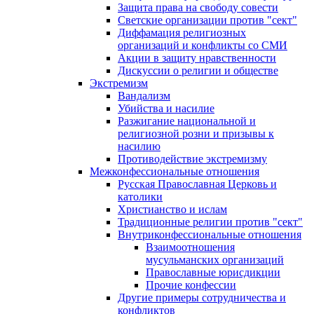
Защита права на свободу совести
Светские организации против "сект"
Диффамация религиозных
организаций и конфликты со СМИ
Акции в защиту нравственности
Дискуссии о религии и обществе
Экстремизм
Вандализм
Убийства и насилие
Разжигание национальной и
религиозной розни и призывы к
насилию
Противодействие экстремизму
Межконфессиональные отношения
Русская Православная Церковь и
католики
Христианство и ислам
Традиционные религии против "сект"
Внутриконфессиональные отношения
Взаимоотношения
мусульманских организаций
Православные юрисдикции
Прочие конфессии
Другие примеры сотрудничества и
конфликтов