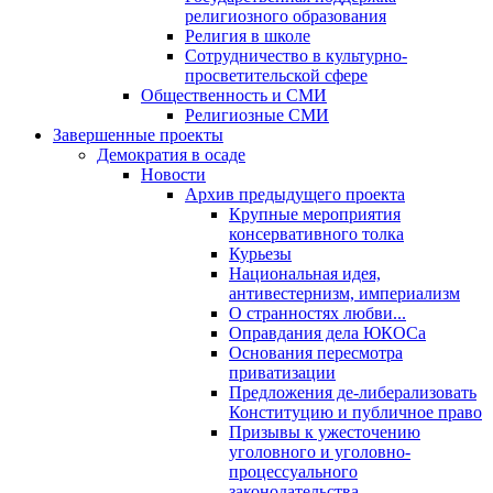
религиозного образования
Религия в школе
Сотрудничество в культурно-
просветительской сфере
Общественность и СМИ
Религиозные СМИ
Завершенные проекты
Демократия в осаде
Новости
Архив предыдущего проекта
Крупные мероприятия
консервативного толка
Курьезы
Национальная идея,
антивестернизм, империализм
О странностях любви...
Оправдания дела ЮКОСа
Основания пересмотра
приватизации
Предложения де-либерализовать
Конституцию и публичное право
Призывы к ужесточению
уголовного и уголовно-
процессуального
законодательства