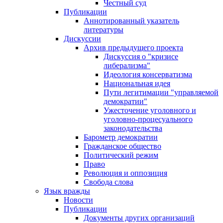
Честный суд
Публикации
Аннотированный указатель
литературы
Дискуссии
Архив предыдущего проекта
Дискуссия о "кризисе
либерализма"
Идеология консерватизма
Национальная идея
Пути легитимации "управляемой
демократии"
Ужесточение уголовного и
уголовно-процесуального
законодательства
Барометр демократии
Гражданское общество
Политический режим
Право
Революция и оппозиция
Свобода слова
Язык вражды
Новости
Публикации
Документы других организаций