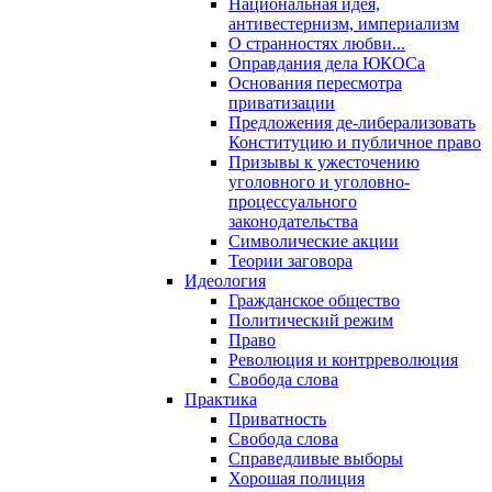
Национальная идея,
антивестернизм, империализм
О странностях любви...
Оправдания дела ЮКОСа
Основания пересмотра
приватизации
Предложения де-либерализовать
Конституцию и публичное право
Призывы к ужесточению
уголовного и уголовно-
процессуального
законодательства
Символические акции
Теории заговора
Идеология
Гражданское общество
Политический режим
Право
Революция и контрреволюция
Свобода слова
Практика
Приватность
Свобода слова
Справедливые выборы
Хорошая полиция