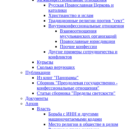
Русская Православная Церковь и
католики
Христианство и ислам
Традиционные религии против "сект"
Внутриконфессиональные отношения
Взаимоотношения
мусульманских организаций
Православные юрисдикции
Прочие конфессии
Другие примеры сотрудничества и
конфликтов
Курьезы
Сколько верующих
Публикации
Из книг "Панорамы"
Сборник "Преодолевая государственно -
конфессиональные отношения"
Статьи сборника "Пределы светскости"
Документы
Архив
Власть
Борьба с ИНН и другими
машиночитаемыми кодами
Место религии в обществе в целом