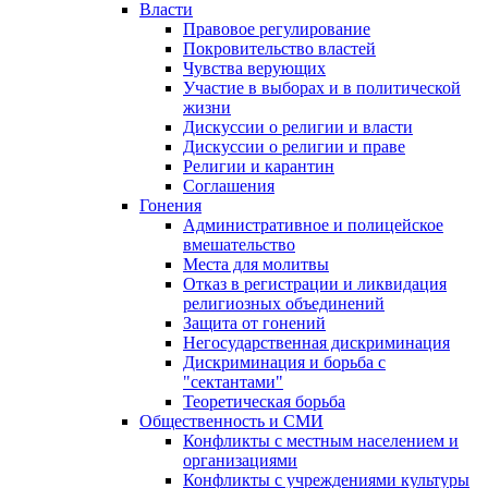
Власти
Правовое регулирование
Покровительство властей
Чувства верующих
Участие в выборах и в политической
жизни
Дискуссии о религии и власти
Дискуссии о религии и праве
Религии и карантин
Соглашения
Гонения
Административное и полицейское
вмешательство
Места для молитвы
Отказ в регистрации и ликвидация
религиозных объединений
Защита от гонений
Негосударственная дискриминация
Дискриминация и борьба с
"сектантами"
Теоретическая борьба
Общественность и СМИ
Конфликты с местным населением и
организациями
Конфликты с учреждениями культуры