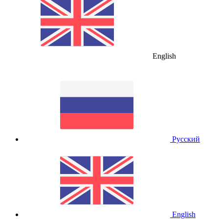
English
Русский
English