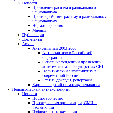
Новости
Проявления расизма и радикального
национализма
Противодействие расизму и радикальному
национализму
Нормотворчество
Мнения
Публикации
Документы
Архив
Антисемитизм 2003-2006
Антисемитизм в Российской
Федерации
Основные тенденции проявлений
антисемитизма в государствах СНГ
Политический антисемитизм в
современной России
Статьи, доклады, репортажи
Карта нападений по мотиву ненависти
Неправомерный антиэкстремизм
Новости
Нормотворчество
Преследования организаций, СМИ и
частных лиц
Избирательные кампании