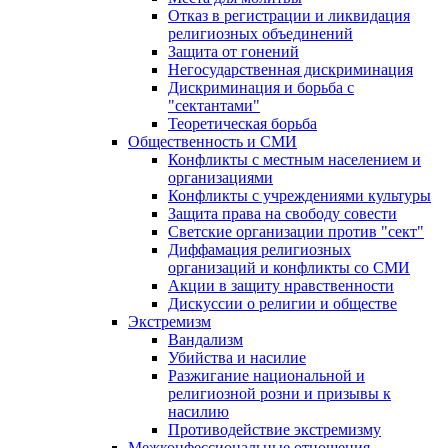
Отказ в регистрации и ликвидация
религиозных объединений
Защита от гонений
Негосударственная дискриминация
Дискриминация и борьба с
"сектантами"
Теоретическая борьба
Общественность и СМИ
Конфликты с местным населением и
организациями
Конфликты с учреждениями культуры
Защита права на свободу совести
Светские организации против "сект"
Диффамация религиозных
организаций и конфликты со СМИ
Акции в защиту нравственности
Дискуссии о религии и обществе
Экстремизм
Вандализм
Убийства и насилие
Разжигание национальной и
религиозной розни и призывы к
насилию
Противодействие экстремизму
Межконфессиональные отношения