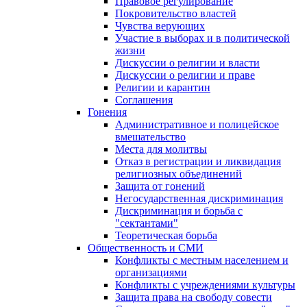
Правовое регулирование
Покровительство властей
Чувства верующих
Участие в выборах и в политической
жизни
Дискуссии о религии и власти
Дискуссии о религии и праве
Религии и карантин
Соглашения
Гонения
Административное и полицейское
вмешательство
Места для молитвы
Отказ в регистрации и ликвидация
религиозных объединений
Защита от гонений
Негосударственная дискриминация
Дискриминация и борьба с
"сектантами"
Теоретическая борьба
Общественность и СМИ
Конфликты с местным населением и
организациями
Конфликты с учреждениями культуры
Защита права на свободу совести