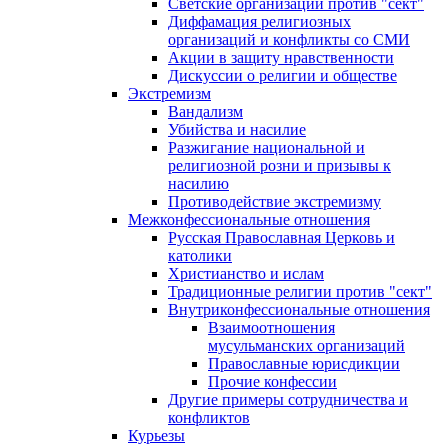
Светские организации против "сект"
Диффамация религиозных
организаций и конфликты со СМИ
Акции в защиту нравственности
Дискуссии о религии и обществе
Экстремизм
Вандализм
Убийства и насилие
Разжигание национальной и
религиозной розни и призывы к
насилию
Противодействие экстремизму
Межконфессиональные отношения
Русская Православная Церковь и
католики
Христианство и ислам
Традиционные религии против "сект"
Внутриконфессиональные отношения
Взаимоотношения
мусульманских организаций
Православные юрисдикции
Прочие конфессии
Другие примеры сотрудничества и
конфликтов
Курьезы