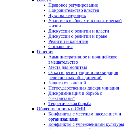
Правовое регулирование
Покровительство властей
Чувства верующих
Участие в выборах и в политической
жизни
Дискуссии о религии и власти
Дискуссии о религии и праве
Религии и карантин
Соглашения
Гонения
Административное и полицейское
вмешательство
Места для молитвы
Отказ в регистрации и ликвидация
религиозных объединений
Защита от гонений
Негосударственная дискриминация
Дискриминация и борьба с
"сектантами"
Теоретическая борьба
Общественность и СМИ
Конфликты с местным населением и
организациями
Конфликты с учреждениями культуры