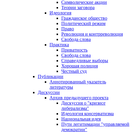
Символические акции
Теории заговора
Идеология
Гражданское общество
Политический режим
Право
Революция и контрреволюция
Свобода слова
Практика
Приватность
Свобода слова
Справедливые выборы
Хорошая полиция
Честный суд
Публикации
Аннотированный указатель
литературы
Дискуссии
Архив предыдущего проекта
Дискуссия о "кризисе
либерализма"
Идеология консерватизма
Национальная идея
Пути легитимации "управляемой
демократии"