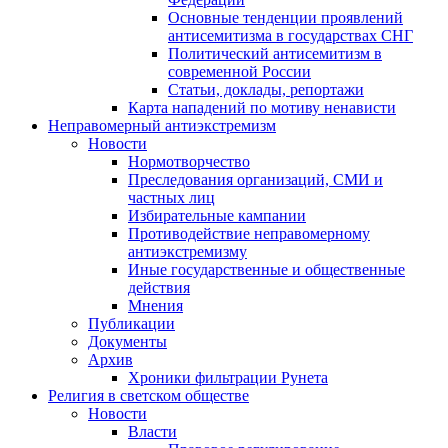
Основные тенденции проявлений
антисемитизма в государствах СНГ
Политический антисемитизм в
современной России
Статьи, доклады, репортажи
Карта нападений по мотиву ненависти
Неправомерный антиэкстремизм
Новости
Нормотворчество
Преследования организаций, СМИ и
частных лиц
Избирательные кампании
Противодействие неправомерному
антиэкстремизму
Иные государственные и общественные
действия
Мнения
Публикации
Документы
Архив
Хроники фильтрации Рунета
Религия в светском обществе
Новости
Власти