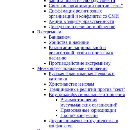
Защита права на свободу совести
Светские организации против "сект"
Диффамация религиозных
организаций и конфликты со СМИ
Акции в защиту нравственности
Дискуссии о религии и обществе
Экстремизм
Вандализм
Убийства и насилие
Разжигание национальной и
религиозной розни и призывы к
насилию
Противодействие экстремизму
Межконфессиональные отношения
Русская Православная Церковь и
католики
Христианство и ислам
Традиционные религии против "сект"
Внутриконфессиональные отношения
Взаимоотношения
мусульманских организаций
Православные юрисдикции
Прочие конфессии
Другие примеры сотрудничества и
конфликтов