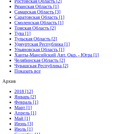
Ростовская Область [2]
Рязанская Область [1]
Самарская Область [3]
Саратовская Область [1]
Смоленская Область [1]
Томская Область [2]
Тува [1]
Тульская Область [2]
Удмуртская Республика [1]
Ульяновская Область [1]
Ханты-Мансийский Авт. Окр. - Югра [1]
Челябинская Область [2]
Чувашская Республика [2]
Показать все
Архив
2018 [12]
Январь [2]
Февраль [1]
Март [1]
Апрель [1]
Май [1]
Июнь [3]
Июль [1]