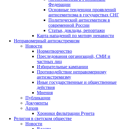
Федерации
Основные тенденции проявлений
антисемитизма в государствах СНГ
Политический антисемитизм в
современной России
Статьи, доклады, репортажи
Карта нападений по мотиву ненависти
Неправомерный антиэкстремизм
Новости
Нормотворчество
Преследования организаций, СМИ и
частных лиц
Избирательные кампании
Противодействие неправомерному
антиэкстремизму
Иные государственные и общественные
действия
Мнения
Публикации
Документы
Архив
Хроники фильтрации Рунета
Религия в светском обществе
Новости
Власти