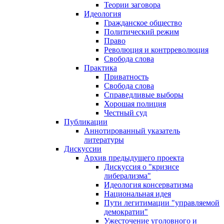
Теории заговора
Идеология
Гражданское общество
Политический режим
Право
Революция и контрреволюция
Свобода слова
Практика
Приватность
Свобода слова
Справедливые выборы
Хорошая полиция
Честный суд
Публикации
Аннотированный указатель
литературы
Дискуссии
Архив предыдущего проекта
Дискуссия о "кризисе
либерализма"
Идеология консерватизма
Национальная идея
Пути легитимации "управляемой
демократии"
Ужесточение уголовного и