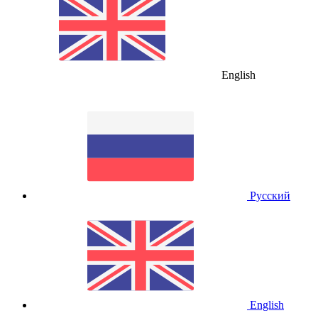
English
Русский
English