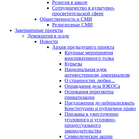
Религия в школе
Сотрудничество в культурно-
просветительской сфере
Общественность и СМИ
Религиозные СМИ
Завершенные проекты
Демократия в осаде
Новости
Архив предыдущего проекта
Крупные мероприятия
консервативного толка
Курьезы
Национальная идея,
антивестернизм, империализм
О странностях любви...
Оправдания дела ЮКОСа
Основания пересмотра
приватизации
Предложения де-либерализовать
Конституцию и публичное право
Призывы к ужесточению
уголовного и уголовно-
процессуального
законодательства
Символические акции