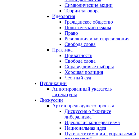
Символические акции
Теории заговора
Идеология
Гражданское общество
Политический режим
Право
Революция и контрреволюция
Свобода слова
Практика
Приватность
Свобода слова
Справедливые выборы
Хорошая полиция
Честный суд
Публикации
Аннотированный указатель
литературы
Дискуссии
Архив предыдущего проекта
Дискуссия о "кризисе
либерализма"
Идеология консерватизма
Национальная идея
Пути легитимации "управляемой