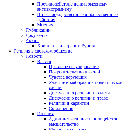
Противодействие неправомерному
антиэкстремизму
Иные государственные и общественные
действия
Мнения
Публикации
Документы
Архив
Хроники фильтрации Рунета
Религия в светском обществе
Новости
Власти
Правовое регулирование
Покровительство властей
Чувства верующих
Участие в выборах и в политической
жизни
Дискуссии о религии и власти
Дискуссии о религии и праве
Религии и карантин
Соглашения
Гонения
Административное и полицейское
вмешательство
Места для молитвы