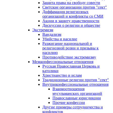
Защита права на свободу совести
Светские организации против "сект"
Диффамация религиозных
организаций и конфликты со СМИ
Акции в защиту нравственности
Дискуссии о религии и обществе
Экстремизм
Вандализм
Убийства и насилие
Разжигание национальной и
религиозной розни и призывы к
насилию
Противодействие экстремизму
Межконфессиональные отношения
Русская Православная Церковь и
католики
Христианство и ислам
Традиционные религии против "сект"
Внутриконфессиональные отношения
Взаимоотношения
мусульманских организаций
Православные юрисдикции
Прочие конфессии
Другие примеры сотрудничества и
конфликтов