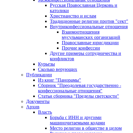
Русская Православная Церковь и
католики
Христианство и ислам
Традиционные религии против "сект"
Внутриконфессиональные отношения
Взаимоотношения
мусульманских организаций
Православные юрисдикции
Прочие конфессии
Другие примеры сотрудничества и
конфликтов
Курьезы
Сколько верующих
Публикации
Из книг "Панорамы"
Сборник "Преодолевая государственно -
конфессиональные отношения"
Статьи сборника "Пределы светскости"
Документы
Архив
Власть
Борьба с ИНН и другими
машиночитаемыми кодами
Место религии в обществе в целом