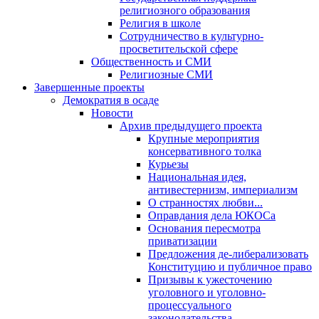
религиозного образования
Религия в школе
Сотрудничество в культурно-
просветительской сфере
Общественность и СМИ
Религиозные СМИ
Завершенные проекты
Демократия в осаде
Новости
Архив предыдущего проекта
Крупные мероприятия
консервативного толка
Курьезы
Национальная идея,
антивестернизм, империализм
О странностях любви...
Оправдания дела ЮКОСа
Основания пересмотра
приватизации
Предложения де-либерализовать
Конституцию и публичное право
Призывы к ужесточению
уголовного и уголовно-
процессуального
законодательства