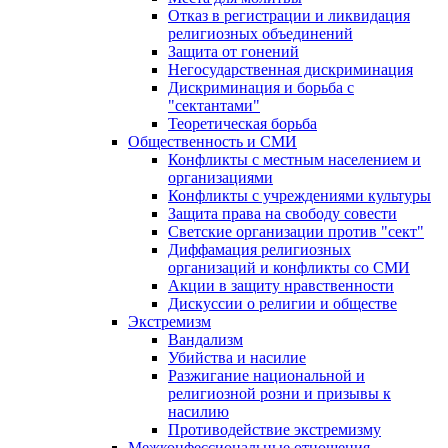
Отказ в регистрации и ликвидация
религиозных объединений
Защита от гонений
Негосударственная дискриминация
Дискриминация и борьба с
"сектантами"
Теоретическая борьба
Общественность и СМИ
Конфликты с местным населением и
организациями
Конфликты с учреждениями культуры
Защита права на свободу совести
Светские организации против "сект"
Диффамация религиозных
организаций и конфликты со СМИ
Акции в защиту нравственности
Дискуссии о религии и обществе
Экстремизм
Вандализм
Убийства и насилие
Разжигание национальной и
религиозной розни и призывы к
насилию
Противодействие экстремизму
Межконфессиональные отношения