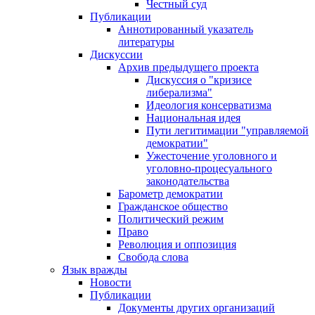
Честный суд
Публикации
Аннотированный указатель
литературы
Дискуссии
Архив предыдущего проекта
Дискуссия о "кризисе
либерализма"
Идеология консерватизма
Национальная идея
Пути легитимации "управляемой
демократии"
Ужесточение уголовного и
уголовно-процесуального
законодательства
Барометр демократии
Гражданское общество
Политический режим
Право
Революция и оппозиция
Свобода слова
Язык вражды
Новости
Публикации
Документы других организаций