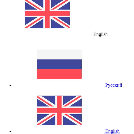
English
Русский
English