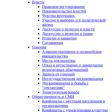
Власти
Правовое регулирование
Покровительство властей
Чувства верующих
Участие в выборах и в политической
жизни
Дискуссии о религии и власти
Дискуссии о религии и праве
Религии и карантин
Соглашения
Гонения
Административное и полицейское
вмешательство
Места для молитвы
Отказ в регистрации и ликвидация
религиозных объединений
Защита от гонений
Негосударственная дискриминация
Дискриминация и борьба с
"сектантами"
Теоретическая борьба
Общественность и СМИ
Конфликты с местным населением и
организациями
Конфликты с учреждениями культуры