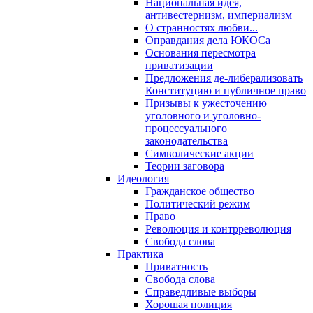
Национальная идея,
антивестернизм, империализм
О странностях любви...
Оправдания дела ЮКОСа
Основания пересмотра
приватизации
Предложения де-либерализовать
Конституцию и публичное право
Призывы к ужесточению
уголовного и уголовно-
процессуального
законодательства
Символические акции
Теории заговора
Идеология
Гражданское общество
Политический режим
Право
Революция и контрреволюция
Свобода слова
Практика
Приватность
Свобода слова
Справедливые выборы
Хорошая полиция