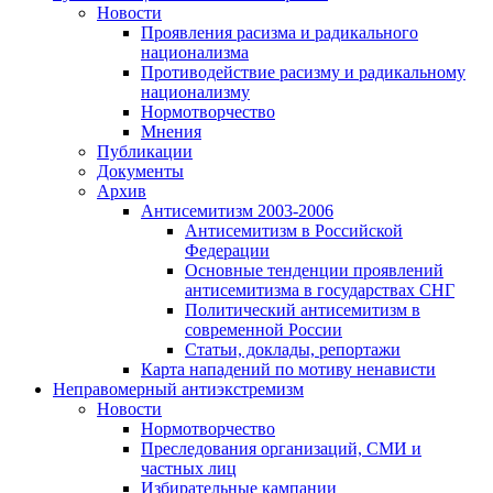
Новости
Проявления расизма и радикального
национализма
Противодействие расизму и радикальному
национализму
Нормотворчество
Мнения
Публикации
Документы
Архив
Антисемитизм 2003-2006
Антисемитизм в Российской
Федерации
Основные тенденции проявлений
антисемитизма в государствах СНГ
Политический антисемитизм в
современной России
Статьи, доклады, репортажи
Карта нападений по мотиву ненависти
Неправомерный антиэкстремизм
Новости
Нормотворчество
Преследования организаций, СМИ и
частных лиц
Избирательные кампании