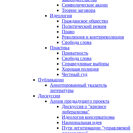
Символические акции
Теории заговора
Идеология
Гражданское общество
Политический режим
Право
Революция и контрреволюция
Свобода слова
Практика
Приватность
Свобода слова
Справедливые выборы
Хорошая полиция
Честный суд
Публикации
Аннотированный указатель
литературы
Дискуссии
Архив предыдущего проекта
Дискуссия о "кризисе
либерализма"
Идеология консерватизма
Национальная идея
Пути легитимации "управляемой