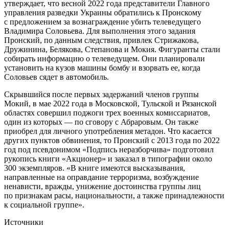
утверждает, что весной 2022 года представители Главного
управления разведки Украины обратились к Пронскому
с предложением за вознаграждение убить телеведущего
Владимира Соловьева. Для выполнения этого задания
Пронский, по данным следствия, привлек Стрижакова,
Дружинина, Белякова, Степанова и Мокия. Фигуранты стали
собирать информацию о телеведущем. Они планировали
установить на кузов машины бомбу и взорвать ее, когда
Соловьев сядет в автомобиль.
Скрывшийся после первых задержаний членов группы
Мокий, в мае 2022 года в Московской, Тульской и Рязанской
областях совершил поджоги трех военных комиссариатов,
один из которых — по сговору с Абраровым. Он также
приобрел для личного употребления метадон. Что касается
других пунктов обвинения, то Пронский с 2013 года по 2022
год под псевдонимом «Подпись неразборчива» подготовил
рукопись книги «Акционер» и заказал в типографии около
300 экземпляров. «В книге имеются высказывания,
направленные на оправдание терроризма, возбуждение
ненависти, вражды, унижение достоинства группы лиц
по признакам расы, национальности, а также принадлежности
к социальной группе».
Источники