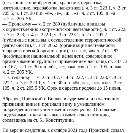
(незаконные приобретение, хранение, перевозка,
изготовление, переработка наркотиков), ч. 3 ст. 223.1, ч. 2 ст.
205.5, ч. 1 ст. 30 п.п. «б», «е», «ж», «з» ч. 2 ст. 105, п. «а»
ч. 2 ст. 205 УК.
— Пронскому — ч. 2 ст. 280 (публичные призывы
к осуществлению экстремистской деятельности), ч. 4 ст. 222,
ч. 3 ст. 223, ч. 4 ст. 222.1, ч. 3 ст. 223.1, ч. 2 ст. 205.2
(публичные призывы к осуществлению террористической
деятельности), ч. 1 ст. 205.5 (организация деятельности
террористической организации), п.п. «а», «в» ч. 2 ст. 282
(возбуждение национальной ненависти, совершенное
организованной группой с применением насилия), ст. 33 ч. 3 -
ст. 167, ч. 1 ст. 30 п.п. «б», «е», «ж», «з» ч. 2 ст. 105, п. «а»
ч. 2 ст. 205 УК.
— Степанову — ч. 2 ст. 167, ч. 4 ст. 222, ч. 3 ст. 223, ч. 4 ст.
222.1, ч. 3 ст. 223.1, ч. 1 ст. 30 п.п. «б», «е», «ж», «з» ч. 2 ст.
105, ч. 2 ст. 205.5 УК. Срок их ареста продлен до 15 июня.
Абраров, Пронский и Волков в суде заявили о частичном
признании вины и признали вину в умышленном
повреждении или уничтожении имущества. Остальные
подсудимые отказались высказывать свою позицию,
сославшись на ст. 51 Конституции.
По версии следствия, в октябре 2021 года Пронский создал