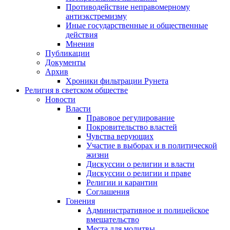
Противодействие неправомерному
антиэкстремизму
Иные государственные и общественные
действия
Мнения
Публикации
Документы
Архив
Хроники фильтрации Рунета
Религия в светском обществе
Новости
Власти
Правовое регулирование
Покровительство властей
Чувства верующих
Участие в выборах и в политической
жизни
Дискуссии о религии и власти
Дискуссии о религии и праве
Религии и карантин
Соглашения
Гонения
Административное и полицейское
вмешательство
Места для молитвы