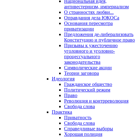
Национальная идея,
антивестернизм, империализм
О странностях любви...
Оправдания дела ЮКОСа
Основания пересмотра
приватизации
Предложения де-либерализовать
Конституцию и публичное право
Призывы к ужесточению
уголовного и уголовно-
процессуального
законодательства
Символические акции
Теории заговора
Идеология
Гражданское общество
Политический режим
Право
Революция и контрреволюция
Свобода слова
Практика
Приватность
Свобода слова
Справедливые выборы
Хорошая полиция