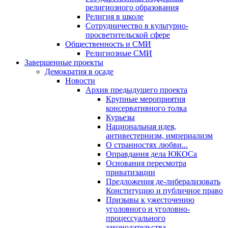
религиозного образования
Религия в школе
Сотрудничество в культурно-
просветительской сфере
Общественность и СМИ
Религиозные СМИ
Завершенные проекты
Демократия в осаде
Новости
Архив предыдущего проекта
Крупные мероприятия
консервативного толка
Курьезы
Национальная идея,
антивестернизм, империализм
О странностях любви...
Оправдания дела ЮКОСа
Основания пересмотра
приватизации
Предложения де-либерализовать
Конституцию и публичное право
Призывы к ужесточению
уголовного и уголовно-
процессуального
законодательства