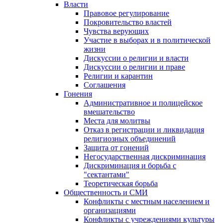
Власти
Правовое регулирование
Покровительство властей
Чувства верующих
Участие в выборах и в политической
жизни
Дискуссии о религии и власти
Дискуссии о религии и праве
Религии и карантин
Соглашения
Гонения
Административное и полицейское
вмешательство
Места для молитвы
Отказ в регистрации и ликвидация
религиозных объединений
Защита от гонений
Негосударственная дискриминация
Дискриминация и борьба с
"сектантами"
Теоретическая борьба
Общественность и СМИ
Конфликты с местным населением и
организациями
Конфликты с учреждениями культуры