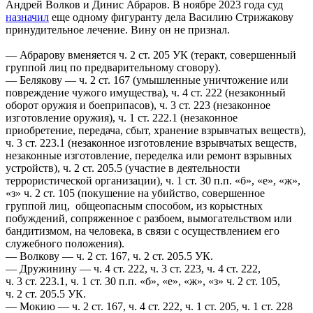
Андрей Волков и Динис Абраров. В ноябре 2023 года суд
назначил
еще одному фигуранту дела Василию Стрижакову
принудительное лечение. Вину он не признал.
— Абрарову вменяется ч. 2 ст. 205 УК (теракт, совершенный
группой лиц по предварительному сговору).
— Белякову — ч. 2 ст. 167 (умышленные уничтожение или
повреждение чужого имущества), ч. 4 ст. 222 (незаконный
оборот оружия и боеприпасов), ч. 3 ст. 223 (незаконное
изготовление оружия), ч. 1 ст. 222.1 (незаконное
приобретение, передача, сбыт, хранение взрывчатых веществ),
ч. 3 ст. 223.1 (незаконное изготовление взрывчатых веществ,
незаконные изготовление, переделка или ремонт взрывных
устройств), ч. 2 ст. 205.5 (участие в деятельности
террористической организации), ч. 1 ст. 30 п.п. «б», «е», «ж»,
«з» ч. 2 ст. 105 (покушение на убийство, совершенное
группой лиц, общеопасным способом, из корыстных
побуждений, сопряженное с разбоем, вымогательством или
бандитизмом, на человека, в связи с осуществлением его
служебного положения).
— Волкову — ч. 2 ст. 167, ч. 2 ст. 205.5 УК.
— Дружинину — ч. 4 ст. 222, ч. 3 ст. 223, ч. 4 ст. 222,
ч. 3 ст. 223.1, ч. 1 ст. 30 п.п. «б», «е», «ж», «з» ч. 2 ст. 105,
ч. 2 ст. 205.5 УК.
— Мокию — ч. 2 ст. 167, ч. 4 ст. 222, ч. 1 ст. 205, ч. 1 ст. 228