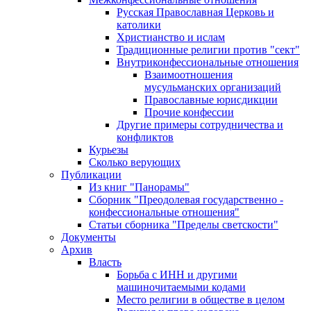
Русская Православная Церковь и
католики
Христианство и ислам
Традиционные религии против "сект"
Внутриконфессиональные отношения
Взаимоотношения
мусульманских организаций
Православные юрисдикции
Прочие конфессии
Другие примеры сотрудничества и
конфликтов
Курьезы
Сколько верующих
Публикации
Из книг "Панорамы"
Сборник "Преодолевая государственно -
конфессиональные отношения"
Статьи сборника "Пределы светскости"
Документы
Архив
Власть
Борьба с ИНН и другими
машиночитаемыми кодами
Место религии в обществе в целом