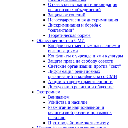
Отказ в регистрации и ликвидация
религиозных объединений
Защита от гонений
Негосударственная дискриминация
Дискриминация и борьба с
"сектантами"
Теоретическая борьба
Общественность и СМИ
Конфликты с местным населением и
организациями
Конфликты с учреждениями культуры
Защита права на свободу совести
Светские организации против "сект"
Диффамация религиозных
организаций и конфликты со СМИ
Акции в защиту нравственности
Дискуссии о религии и обществе
Экстремизм
Вандализм
Убийства и насилие
Разжигание национальной и
религиозной розни и призывы к
насилию
Противодействие экстремизму
Межконфессиональные отношения