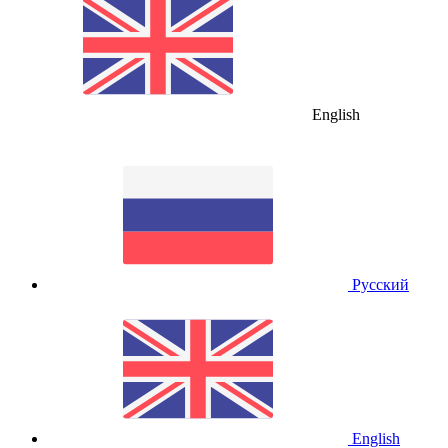
English
Русский
English