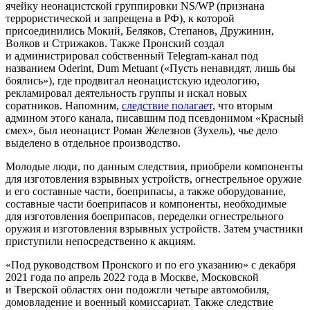
ячейку неонацистской группировки NS/WP (признана
террористической и запрещена в РФ), к которой
присоединились Мокий, Беляков, Степанов, Дружинин,
Волков и Стрижаков. Также Пронский создал
и администрировал собственный Telegram-канал под
названием Oderint, Dum Metuant («Пусть ненавидят, лишь бы
боялись»), где продвигал неонацистскую идеологию,
рекламировал деятельность группы и искал новых
соратников. Напомним,
следствие полагает,
что вторым
админом этого канала, писавшим под псевдонимом «Красный
смех», был неонацист Роман Железнов (Зухель), чье дело
выделено в отдельное производство.
Молодые люди, по данным следствия, приобрели компоненты
для изготовления взрывных устройств, огнестрельное оружие
и его составные части, боеприпасы, а также оборудование,
составные части боеприпасов и компоненты, необходимые
для изготовления боеприпасов, переделки огнестрельного
оружия и изготовления взрывных устройств. Затем участники
приступили непосредственно к акциям.
«Под руководством Пронского и по его указанию» с декабря
2021 года по апрель 2022 года в Москве, Московской
и Тверской областях они подожгли четыре автомобиля,
домовладение и военный комиссариат. Также следствие