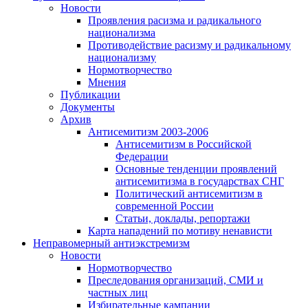
Новости
Проявления расизма и радикального
национализма
Противодействие расизму и радикальному
национализму
Нормотворчество
Мнения
Публикации
Документы
Архив
Антисемитизм 2003-2006
Антисемитизм в Российской
Федерации
Основные тенденции проявлений
антисемитизма в государствах СНГ
Политический антисемитизм в
современной России
Статьи, доклады, репортажи
Карта нападений по мотиву ненависти
Неправомерный антиэкстремизм
Новости
Нормотворчество
Преследования организаций, СМИ и
частных лиц
Избирательные кампании