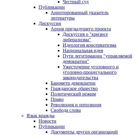
Честный суд
Публикации
Аннотированный указатель
литературы
Дискуссии
Архив предыдущего проекта
Дискуссия о "кризисе
либерализма"
Идеология консерватизма
Национальная идея
Пути легитимации "управляемой
демократии"
Ужесточение уголовного и
уголовно-процесуального
законодательства
Барометр демократии
Гражданское общество
Политический режим
Право
Революция и оппозиция
Свобода слова
Язык вражды
Новости
Публикации
Документы других организаций