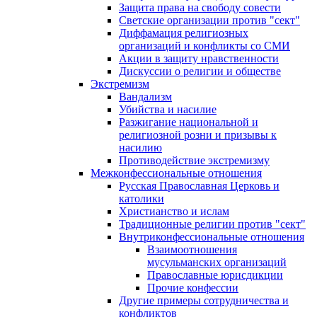
Защита права на свободу совести
Светские организации против "сект"
Диффамация религиозных
организаций и конфликты со СМИ
Акции в защиту нравственности
Дискуссии о религии и обществе
Экстремизм
Вандализм
Убийства и насилие
Разжигание национальной и
религиозной розни и призывы к
насилию
Противодействие экстремизму
Межконфессиональные отношения
Русская Православная Церковь и
католики
Христианство и ислам
Традиционные религии против "сект"
Внутриконфессиональные отношения
Взаимоотношения
мусульманских организаций
Православные юрисдикции
Прочие конфессии
Другие примеры сотрудничества и
конфликтов