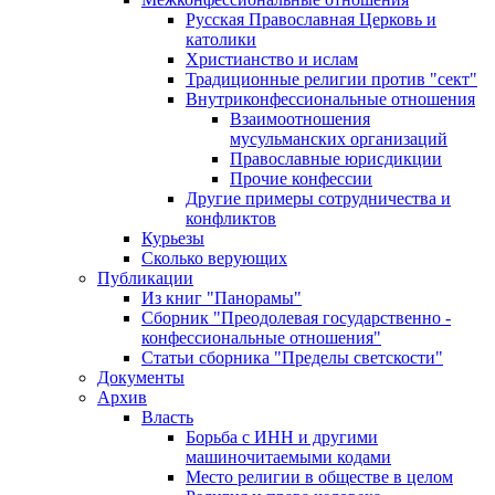
Русская Православная Церковь и
католики
Христианство и ислам
Традиционные религии против "сект"
Внутриконфессиональные отношения
Взаимоотношения
мусульманских организаций
Православные юрисдикции
Прочие конфессии
Другие примеры сотрудничества и
конфликтов
Курьезы
Сколько верующих
Публикации
Из книг "Панорамы"
Сборник "Преодолевая государственно -
конфессиональные отношения"
Статьи сборника "Пределы светскости"
Документы
Архив
Власть
Борьба с ИНН и другими
машиночитаемыми кодами
Место религии в обществе в целом