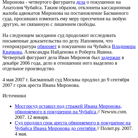
Миронова - четвертого фигуранта
дела
о покушении на
Анатолия Чубайса. Таким образом, отклонена кассационная
жалоба адвокатов Миронова на постановление Басманного
суда, просивших изменить ему меру пресечения на любую
другую, не связанную с лишением свободы.
На следующем заседании суд продолжит исследовать
письменные доказательства по делу. Напомним, что
генпрокуратура
обвиняет
в покушении на Чубайса
Владимира
Квачкова
, Александра Найденова и Роберта Яшина.
Четвертый фигурант дела Иван Миронов был
задержан
в
декабре 2006 года, дело в отношении него выделено в
отдельное производство.
4 мая 2007 г. Басманный суд Москвы продлил до 9 сентября
2007 г срок ареста Ивана Миронова.
Источники
Мосгорсуд оставил под стражей Ивана Миронова,
обвиняемого в покушении на Чубайса
// Newsru.com.
2007. 12 января.
Суд продлил срок ареста обвиняемого в покушение на
Чубайса Ивана Миронова до сентября
// Полит.ру. 2007.
4 мая.