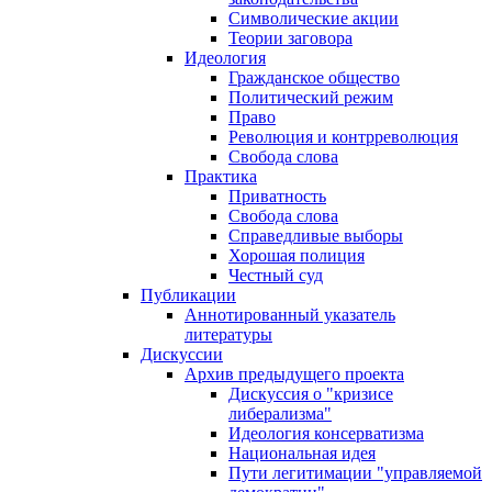
Символические акции
Теории заговора
Идеология
Гражданское общество
Политический режим
Право
Революция и контрреволюция
Свобода слова
Практика
Приватность
Свобода слова
Справедливые выборы
Хорошая полиция
Честный суд
Публикации
Аннотированный указатель
литературы
Дискуссии
Архив предыдущего проекта
Дискуссия о "кризисе
либерализма"
Идеология консерватизма
Национальная идея
Пути легитимации "управляемой