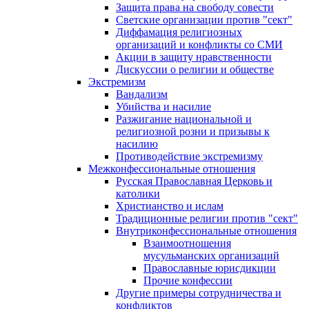
Защита права на свободу совести
Светские организации против "сект"
Диффамация религиозных
организаций и конфликты со СМИ
Акции в защиту нравственности
Дискуссии о религии и обществе
Экстремизм
Вандализм
Убийства и насилие
Разжигание национальной и
религиозной розни и призывы к
насилию
Противодействие экстремизму
Межконфессиональные отношения
Русская Православная Церковь и
католики
Христианство и ислам
Традиционные религии против "сект"
Внутриконфессиональные отношения
Взаимоотношения
мусульманских организаций
Православные юрисдикции
Прочие конфессии
Другие примеры сотрудничества и
конфликтов