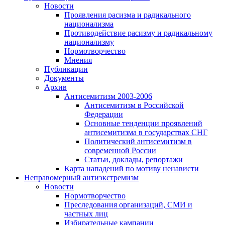
Новости
Проявления расизма и радикального
национализма
Противодействие расизму и радикальному
национализму
Нормотворчество
Мнения
Публикации
Документы
Архив
Антисемитизм 2003-2006
Антисемитизм в Российской
Федерации
Основные тенденции проявлений
антисемитизма в государствах СНГ
Политический антисемитизм в
современной России
Статьи, доклады, репортажи
Карта нападений по мотиву ненависти
Неправомерный антиэкстремизм
Новости
Нормотворчество
Преследования организаций, СМИ и
частных лиц
Избирательные кампании