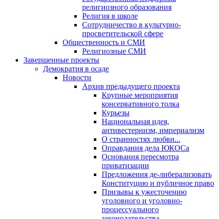
религиозного образования
Религия в школе
Сотрудничество в культурно-
просветительской сфере
Общественность и СМИ
Религиозные СМИ
Завершенные проекты
Демократия в осаде
Новости
Архив предыдущего проекта
Крупные мероприятия
консервативного толка
Курьезы
Национальная идея,
антивестернизм, империализм
О странностях любви...
Оправдания дела ЮКОСа
Основания пересмотра
приватизации
Предложения де-либерализовать
Конституцию и публичное право
Призывы к ужесточению
уголовного и уголовно-
процессуального
законодательства