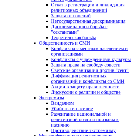
Отказ в регистрации и ликвидация
религиозных объединений
Защита от гонений
Негосударственная дискриминация
Дискриминация и борьба с
"сектантами"
Теоретическая борьба
Общественность и СМИ
Конфликты с местным населением и
организациями
Конфликты с учреждениями культуры
Защита права на свободу совести
Светские организации против "сект"
Диффамация религиозных
организаций и конфликты со СМИ
Акции в защиту нравственности
Дискуссии о религии и обществе
Экстремизм
Вандализм
Убийства и насилие
Разжигание национальной и
религиозной розни и призывы к
насилию
Противодействие экстремизму
Межконфессиональные отношения