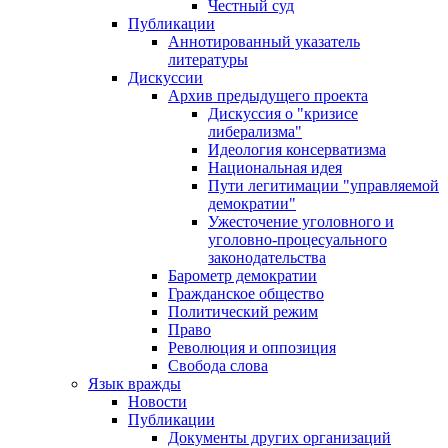
Честный суд
Публикации
Аннотированный указатель
литературы
Дискуссии
Архив предыдущего проекта
Дискуссия о "кризисе
либерализма"
Идеология консерватизма
Национальная идея
Пути легитимации "управляемой
демократии"
Ужесточение уголовного и
уголовно-процесуального
законодательства
Барометр демократии
Гражданское общество
Политический режим
Право
Революция и оппозиция
Свобода слова
Язык вражды
Новости
Публикации
Документы других организаций