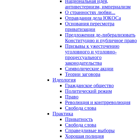
Национальная идея,
антивестернизм, империализм
О странностях любви...
Оправдания дела ЮКОСа
Основания пересмотра
приватизации
Предложения де-либерализовать
Конституцию и публичное право
Призывы к ужесточению
уголовного и уголовно-
процессуального
законодательства
Символические акции
Теории заговора
Идеология
Гражданское общество
Политический режим
Право
Революция и контрреволюция
Свобода слова
Практика
Приватность
Свобода слова
Справедливые выборы
Хорошая полиция