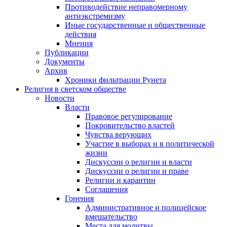
Противодействие неправомерному
антиэкстремизму
Иные государственные и общественные
действия
Мнения
Публикации
Документы
Архив
Хроники фильтрации Рунета
Религия в светском обществе
Новости
Власти
Правовое регулирование
Покровительство властей
Чувства верующих
Участие в выборах и в политической
жизни
Дискуссии о религии и власти
Дискуссии о религии и праве
Религии и карантин
Соглашения
Гонения
Административное и полицейское
вмешательство
Места для молитвы