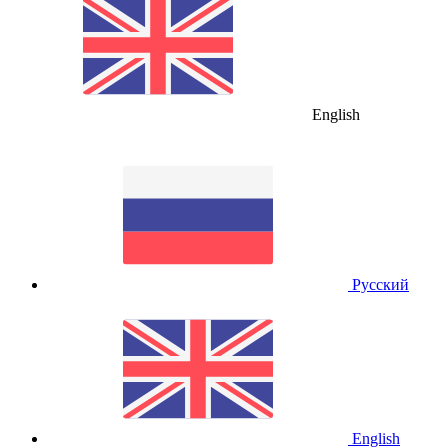
English
Русский
English