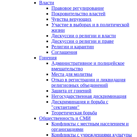
Власти
Правовое регулирование
Покровительство властей
Чувства верующих
Участие в выборах и в политической
жизни
Дискуссии о религии и власти
Дискуссии о религии и праве
Религии и карантин
Соглашения
Гонения
Административное и полицейское
вмешательство
Места для молитвы
Отказ в регистрации и ликвидация
религиозных объединений
Защита от гонений
Негосударственная дискриминация
Дискриминация и борьба с
"сектантами"
Теоретическая борьба
Общественность и СМИ
Конфликты с местным населением и
организациями
Конфликты с учреждениями культуры