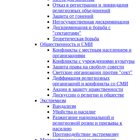
Отказ в регистрации и ликвидация
религиозных объединений
Защита от гонений
Негосударственная дискриминация
Дискриминация и борьба с
"сектантами"
Теоретическая борьба
Общественность и СМИ
Конфликты с местным населением и
организациями
Конфликты с учреждениями культуры
Защита права на свободу совести
Светские организации против "сект"
Диффамация религиозных
организаций и конфликты со СМИ
Акции в защиту нравственности
Дискуссии о религии и обществе
Экстремизм
Вандализм
Убийства и насилие
Разжигание национальной и
религиозной розни и призывы к
насилию
Противодействие экстремизму
Межконфессиональные отношения