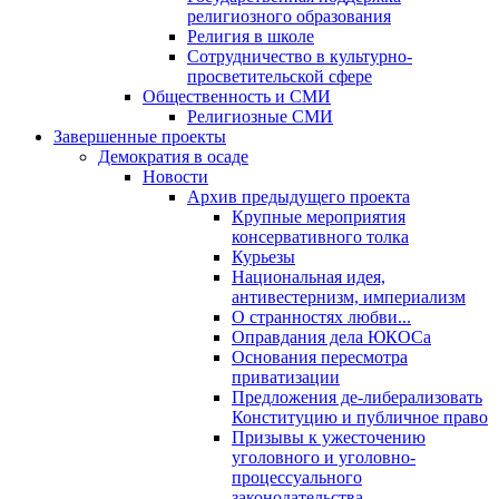
религиозного образования
Религия в школе
Сотрудничество в культурно-
просветительской сфере
Общественность и СМИ
Религиозные СМИ
Завершенные проекты
Демократия в осаде
Новости
Архив предыдущего проекта
Крупные мероприятия
консервативного толка
Курьезы
Национальная идея,
антивестернизм, империализм
О странностях любви...
Оправдания дела ЮКОСа
Основания пересмотра
приватизации
Предложения де-либерализовать
Конституцию и публичное право
Призывы к ужесточению
уголовного и уголовно-
процессуального
законодательства