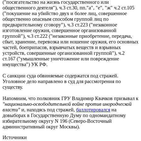
("посягательство на жизнь государственного или
общественного деятеля"), ч.3 ст.30, пп."а", "е", "ж" ч.2 ст.105
("покушение на убийство двух и более лиц, совершенное
общественно опасным способом группой лиц по
предварительному сговору"), ч.3 ст.223 ("незаконное
изготовление оружия, совершенное организованной
группой"), ч.3 ст.222 ("незаконные приобретение, передача,
сбыт, хранение, перевозка или ношение оружия, его основных
частей, боеприпасов, взрывчатых веществ и взрывных
устройств, совершенные организованной группой"), ч.2
ст.167 ("умышленные уничтожение или повреждение
имущества") УК РФ.
С санкции суда обвиняемые содержатся под стражей.
Уголовное дело направлено в суд для рассмотрения по
существу.
Напомним, что полковник ГРУ Владимир Квачков призывал к
"национально-освободительной войне против инородческой
власти"
и, находясь под стражей,
баллотировался
на
довыборах в Государственную Думу по одномандатному
избирательному округу N 196 (Северо-Восточный
административный округ Москвы).
Источники