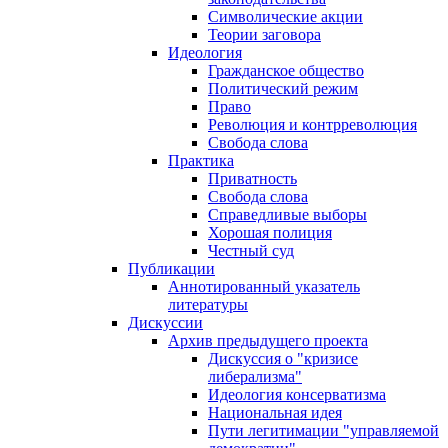
Символические акции
Теории заговора
Идеология
Гражданское общество
Политический режим
Право
Революция и контрреволюция
Свобода слова
Практика
Приватность
Свобода слова
Справедливые выборы
Хорошая полиция
Честный суд
Публикации
Аннотированный указатель
литературы
Дискуссии
Архив предыдущего проекта
Дискуссия о "кризисе
либерализма"
Идеология консерватизма
Национальная идея
Пути легитимации "управляемой