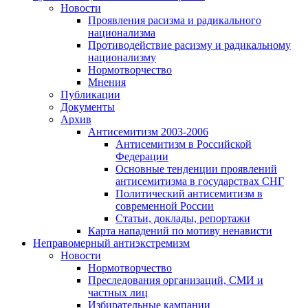
Новости
Проявления расизма и радикального
национализма
Противодействие расизму и радикальному
национализму
Нормотворчество
Мнения
Публикации
Документы
Архив
Антисемитизм 2003-2006
Антисемитизм в Российской
Федерации
Основные тенденции проявлений
антисемитизма в государствах СНГ
Политический антисемитизм в
современной России
Статьи, доклады, репортажи
Карта нападений по мотиву ненависти
Неправомерный антиэкстремизм
Новости
Нормотворчество
Преследования организаций, СМИ и
частных лиц
Избирательные кампании