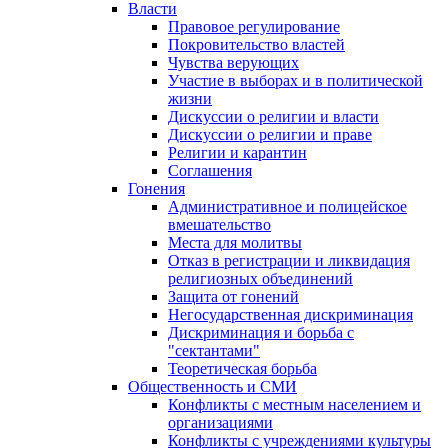
Власти
Правовое регулирование
Покровительство властей
Чувства верующих
Участие в выборах и в политической
жизни
Дискуссии о религии и власти
Дискуссии о религии и праве
Религии и карантин
Соглашения
Гонения
Административное и полицейское
вмешательство
Места для молитвы
Отказ в регистрации и ликвидация
религиозных объединений
Защита от гонений
Негосударственная дискриминация
Дискриминация и борьба с
"сектантами"
Теоретическая борьба
Общественность и СМИ
Конфликты с местным населением и
организациями
Конфликты с учреждениями культуры