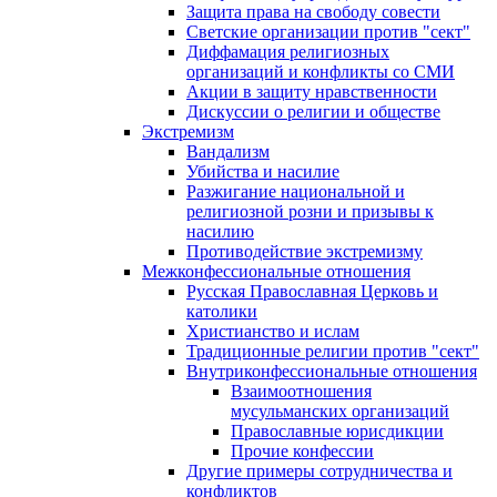
Защита права на свободу совести
Светские организации против "сект"
Диффамация религиозных
организаций и конфликты со СМИ
Акции в защиту нравственности
Дискуссии о религии и обществе
Экстремизм
Вандализм
Убийства и насилие
Разжигание национальной и
религиозной розни и призывы к
насилию
Противодействие экстремизму
Межконфессиональные отношения
Русская Православная Церковь и
католики
Христианство и ислам
Традиционные религии против "сект"
Внутриконфессиональные отношения
Взаимоотношения
мусульманских организаций
Православные юрисдикции
Прочие конфессии
Другие примеры сотрудничества и
конфликтов