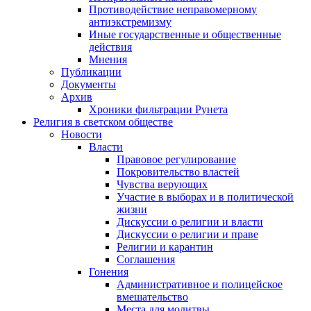
Противодействие неправомерному
антиэкстремизму
Иные государственные и общественные
действия
Мнения
Публикации
Документы
Архив
Хроники фильтрации Рунета
Религия в светском обществе
Новости
Власти
Правовое регулирование
Покровительство властей
Чувства верующих
Участие в выборах и в политической
жизни
Дискуссии о религии и власти
Дискуссии о религии и праве
Религии и карантин
Соглашения
Гонения
Административное и полицейское
вмешательство
Места для молитвы