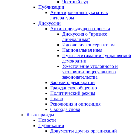
Честный суд
Публикации
Аннотированный указатель
литературы
Дискуссии
Архив предыдущего проекта
Дискуссия о "кризисе
либерализма"
Идеология консерватизма
Национальная идея
Пути легитимации "управляемой
демократии"
Ужесточение уголовного и
уголовно-процесуального
законодательства
Барометр демократии
Гражданское общество
Политический режим
Право
Революция и оппозиция
Свобода слова
Язык вражды
Новости
Публикации
Документы других организаций