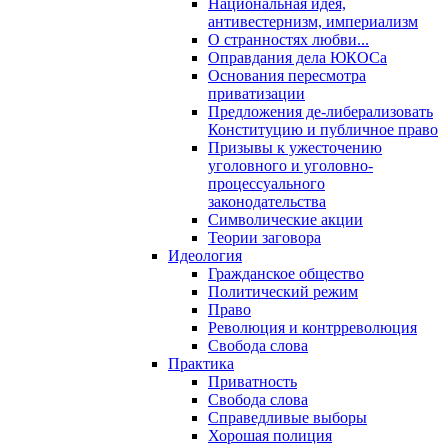
Национальная идея,
антивестернизм, империализм
О странностях любви...
Оправдания дела ЮКОСа
Основания пересмотра
приватизации
Предложения де-либерализовать
Конституцию и публичное право
Призывы к ужесточению
уголовного и уголовно-
процессуального
законодательства
Символические акции
Теории заговора
Идеология
Гражданское общество
Политический режим
Право
Революция и контрреволюция
Свобода слова
Практика
Приватность
Свобода слова
Справедливые выборы
Хорошая полиция