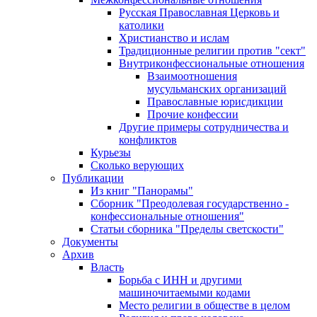
Русская Православная Церковь и
католики
Христианство и ислам
Традиционные религии против "сект"
Внутриконфессиональные отношения
Взаимоотношения
мусульманских организаций
Православные юрисдикции
Прочие конфессии
Другие примеры сотрудничества и
конфликтов
Курьезы
Сколько верующих
Публикации
Из книг "Панорамы"
Сборник "Преодолевая государственно -
конфессиональные отношения"
Статьи сборника "Пределы светскости"
Документы
Архив
Власть
Борьба с ИНН и другими
машиночитаемыми кодами
Место религии в обществе в целом