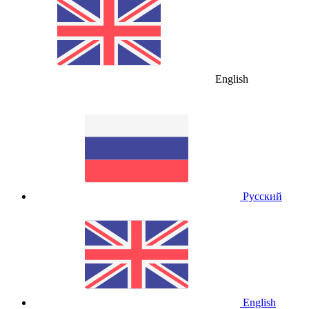
English
Русский
English