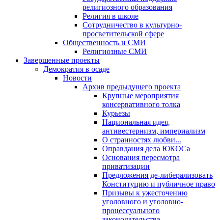
религиозного образования
Религия в школе
Сотрудничество в культурно-
просветительской сфере
Общественность и СМИ
Религиозные СМИ
Завершенные проекты
Демократия в осаде
Новости
Архив предыдущего проекта
Крупные мероприятия
консервативного толка
Курьезы
Национальная идея,
антивестернизм, империализм
О странностях любви...
Оправдания дела ЮКОСа
Основания пересмотра
приватизации
Предложения де-либерализовать
Конституцию и публичное право
Призывы к ужесточению
уголовного и уголовно-
процессуального
законодательства