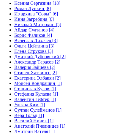
Ксения Сергазина [18]
Роман Лункин [8]
Из архива "Совы" [6]
Инна Загребина [6]
Николай Митрохин [5]
Айдар Султанов [4]
Борис Фаликов [4]
Вячеслав Лихачев [3]
Ольга Цейтлина [3]
Елена Струкова [3]
Дмитрий Дубровский [2]
Александр Тарасов [2]
Валерия Зайцева [2]
Стивен Хатчингс [2]
Екатерина Элбакян [2]
Моисей Кондрашин [1]
Станислав Кулов [1]
Стефания Кулаева [1]
Валентин Гефтер [1]
Ульяна Ким [1]
Султан Сулейманов [1]
Верa Тольц [1]
Василий Ничик [1]
Анатолий Пчелинцев [1]
Дмитрий Ватуля [1]