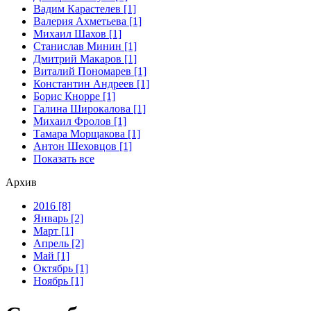
Вадим Карастелев [1]
Валерия Ахметьева [1]
Михаил Шахов [1]
Станислав Минин [1]
Дмитрий Макаров [1]
Виталий Пономарев [1]
Константин Андреев [1]
Борис Кнорре [1]
Галина Широкалова [1]
Михаил Фролов [1]
Тамара Морщакова [1]
Антон Шеховцов [1]
Показать все
Архив
2016 [8]
Январь [2]
Март [1]
Апрель [2]
Май [1]
Октябрь [1]
Ноябрь [1]