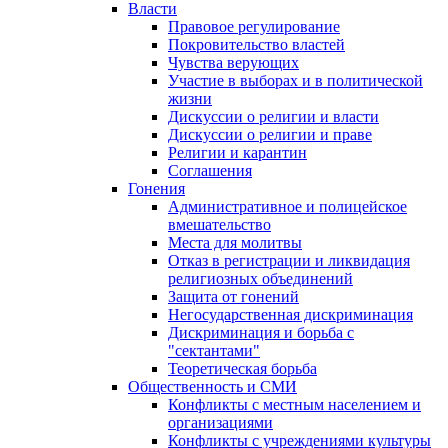
Власти
Правовое регулирование
Покровительство властей
Чувства верующих
Участие в выборах и в политической
жизни
Дискуссии о религии и власти
Дискуссии о религии и праве
Религии и карантин
Соглашения
Гонения
Административное и полицейское
вмешательство
Места для молитвы
Отказ в регистрации и ликвидация
религиозных объединений
Защита от гонений
Негосударственная дискриминация
Дискриминация и борьба с
"сектантами"
Теоретическая борьба
Общественность и СМИ
Конфликты с местным населением и
организациями
Конфликты с учреждениями культуры