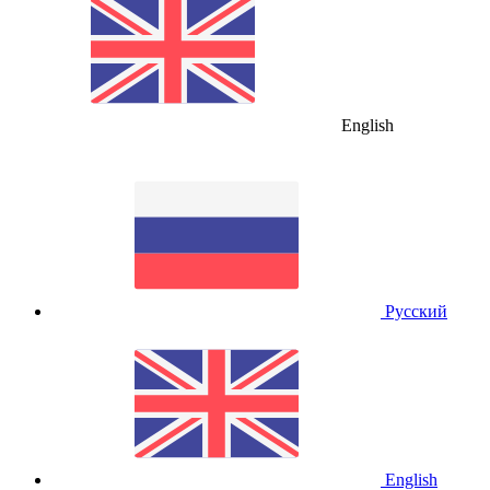
English
Русский
English