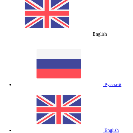
English
Русский
English