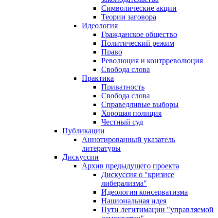
Символические акции
Теории заговора
Идеология
Гражданское общество
Политический режим
Право
Революция и контрреволюция
Свобода слова
Практика
Приватность
Свобода слова
Справедливые выборы
Хорошая полиция
Честный суд
Публикации
Аннотированный указатель
литературы
Дискуссии
Архив предыдущего проекта
Дискуссия о "кризисе
либерализма"
Идеология консерватизма
Национальная идея
Пути легитимации "управляемой