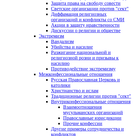
Защита права на свободу совести
Светские организации против "сект"
Диффамация религиозных
организаций и конфликты со СМИ
Акции в защиту нравственности
Дискуссии о религии и обществе
Экстремизм
Вандализм
Убийства и насилие
Разжигание национальной и
религиозной розни и призывы к
насилию
Противодействие экстремизму
Межконфессиональные отношения
Русская Православная Церковь и
католики
Христианство и ислам
Традиционные религии против "сект"
Внутриконфессиональные отношения
Взаимоотношения
мусульманских организаций
Православные юрисдикции
Прочие конфессии
Другие примеры сотрудничества и
конфликтов