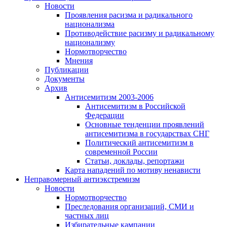
Новости
Проявления расизма и радикального
национализма
Противодействие расизму и радикальному
национализму
Нормотворчество
Мнения
Публикации
Документы
Архив
Антисемитизм 2003-2006
Антисемитизм в Российской
Федерации
Основные тенденции проявлений
антисемитизма в государствах СНГ
Политический антисемитизм в
современной России
Статьи, доклады, репортажи
Карта нападений по мотиву ненависти
Неправомерный антиэкстремизм
Новости
Нормотворчество
Преследования организаций, СМИ и
частных лиц
Избирательные кампании