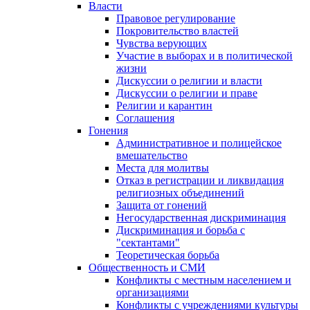
Власти
Правовое регулирование
Покровительство властей
Чувства верующих
Участие в выборах и в политической
жизни
Дискуссии о религии и власти
Дискуссии о религии и праве
Религии и карантин
Соглашения
Гонения
Административное и полицейское
вмешательство
Места для молитвы
Отказ в регистрации и ликвидация
религиозных объединений
Защита от гонений
Негосударственная дискриминация
Дискриминация и борьба с
"сектантами"
Теоретическая борьба
Общественность и СМИ
Конфликты с местным населением и
организациями
Конфликты с учреждениями культуры