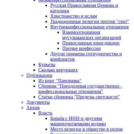
Русская Православная Церковь и
католики
Христианство и ислам
Традиционные религии против "сект"
Внутриконфессиональные отношения
Взаимоотношения
мусульманских организаций
Православные юрисдикции
Прочие конфессии
Другие примеры сотрудничества и
конфликтов
Курьезы
Сколько верующих
Публикации
Из книг "Панорамы"
Сборник "Преодолевая государственно -
конфессиональные отношения"
Статьи сборника "Пределы светскости"
Документы
Архив
Власть
Борьба с ИНН и другими
машиночитаемыми кодами
Место религии в обществе в целом