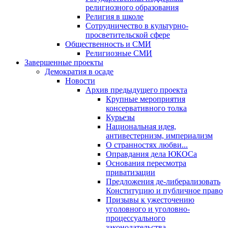
религиозного образования
Религия в школе
Сотрудничество в культурно-
просветительской сфере
Общественность и СМИ
Религиозные СМИ
Завершенные проекты
Демократия в осаде
Новости
Архив предыдущего проекта
Крупные мероприятия
консервативного толка
Курьезы
Национальная идея,
антивестернизм, империализм
О странностях любви...
Оправдания дела ЮКОСа
Основания пересмотра
приватизации
Предложения де-либерализовать
Конституцию и публичное право
Призывы к ужесточению
уголовного и уголовно-
процессуального
законодательства