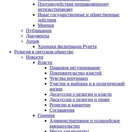
Противодействие неправомерному
антиэкстремизму
Иные государственные и общественные
действия
Мнения
Публикации
Документы
Архив
Хроники фильтрации Рунета
Религия в светском обществе
Новости
Власти
Правовое регулирование
Покровительство властей
Чувства верующих
Участие в выборах и в политической
жизни
Дискуссии о религии и власти
Дискуссии о религии и праве
Религии и карантин
Соглашения
Гонения
Административное и полицейское
вмешательство
Места для молитвы