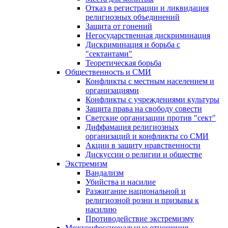
Отказ в регистрации и ликвидация
религиозных объединений
Защита от гонений
Негосударственная дискриминация
Дискриминация и борьба с
"сектантами"
Теоретическая борьба
Общественность и СМИ
Конфликты с местным населением и
организациями
Конфликты с учреждениями культуры
Защита права на свободу совести
Светские организации против "сект"
Диффамация религиозных
организаций и конфликты со СМИ
Акции в защиту нравственности
Дискуссии о религии и обществе
Экстремизм
Вандализм
Убийства и насилие
Разжигание национальной и
религиозной розни и призывы к
насилию
Противодействие экстремизму
Межконфессиональные отношения