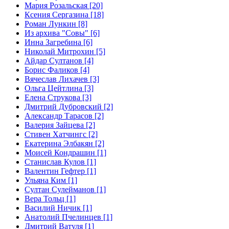
Мария Розальская [20]
Ксения Сергазина [18]
Роман Лункин [8]
Из архива "Совы" [6]
Инна Загребина [6]
Николай Митрохин [5]
Айдар Султанов [4]
Борис Фаликов [4]
Вячеслав Лихачев [3]
Ольга Цейтлина [3]
Елена Струкова [3]
Дмитрий Дубровский [2]
Александр Тарасов [2]
Валерия Зайцева [2]
Стивен Хатчингс [2]
Екатерина Элбакян [2]
Моисей Кондрашин [1]
Станислав Кулов [1]
Валентин Гефтер [1]
Ульяна Ким [1]
Султан Сулейманов [1]
Верa Тольц [1]
Василий Ничик [1]
Анатолий Пчелинцев [1]
Дмитрий Ватуля [1]