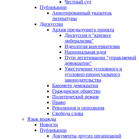
Честный суд
Публикации
Аннотированный указатель
литературы
Дискуссии
Архив предыдущего проекта
Дискуссия о "кризисе
либерализма"
Идеология консерватизма
Национальная идея
Пути легитимации "управляемой
демократии"
Ужесточение уголовного и
уголовно-процесуального
законодательства
Барометр демократии
Гражданское общество
Политический режим
Право
Революция и оппозиция
Свобода слова
Язык вражды
Новости
Публикации
Документы других организаций