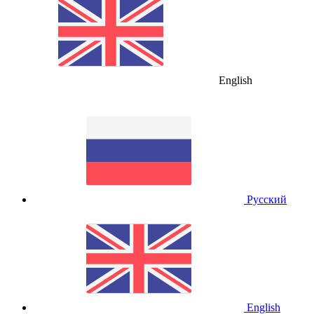
English
Русский
English