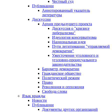
Честный суд
Публикации
Аннотированный указатель
литературы
Дискуссии
Архив предыдущего проекта
Дискуссия о "кризисе
либерализма"
Идеология консерватизма
Национальная идея
Пути легитимации "управляемой
демократии"
Ужесточение уголовного и
уголовно-процесуального
законодательства
Барометр демократии
Гражданское общество
Политический режим
Право
Революция и оппозиция
Свобода слова
Язык вражды
Новости
Публикации
Документы других организаций