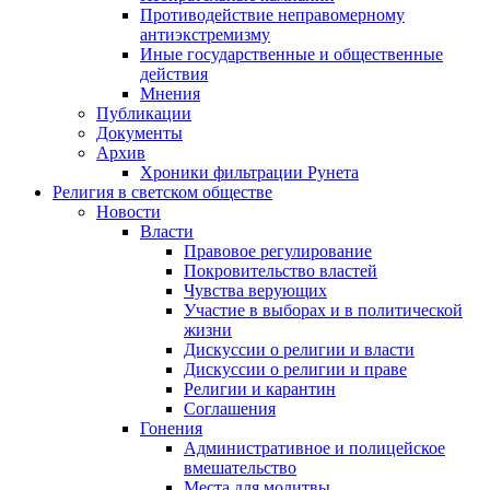
Противодействие неправомерному
антиэкстремизму
Иные государственные и общественные
действия
Мнения
Публикации
Документы
Архив
Хроники фильтрации Рунета
Религия в светском обществе
Новости
Власти
Правовое регулирование
Покровительство властей
Чувства верующих
Участие в выборах и в политической
жизни
Дискуссии о религии и власти
Дискуссии о религии и праве
Религии и карантин
Соглашения
Гонения
Административное и полицейское
вмешательство
Места для молитвы