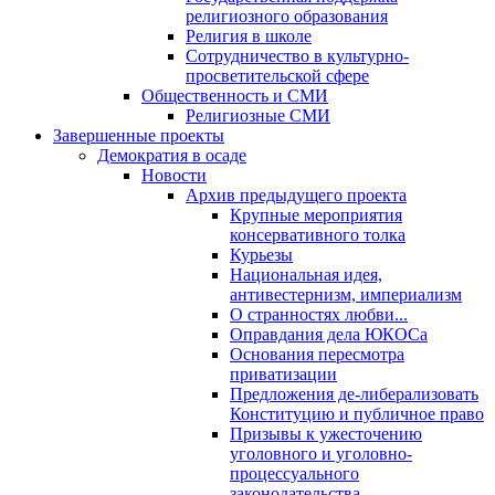
религиозного образования
Религия в школе
Сотрудничество в культурно-
просветительской сфере
Общественность и СМИ
Религиозные СМИ
Завершенные проекты
Демократия в осаде
Новости
Архив предыдущего проекта
Крупные мероприятия
консервативного толка
Курьезы
Национальная идея,
антивестернизм, империализм
О странностях любви...
Оправдания дела ЮКОСа
Основания пересмотра
приватизации
Предложения де-либерализовать
Конституцию и публичное право
Призывы к ужесточению
уголовного и уголовно-
процессуального
законодательства