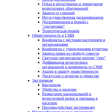
Отказ в регистрации и ликвидация
религиозных объединений
Защита от гонений
Негосударственная дискриминация
Дискриминация и борьба с
"сектантами"
Теоретическая борьба
Общественность и СМИ
Конфликты с местным населением и
организациями
Конфликты с учреждениями культуры
Защита права на свободу совести
Светские организации против "сект"
Диффамация религиозных
организаций и конфликты со СМИ
Акции в защиту нравственности
Дискуссии о религии и обществе
Экстремизм
Вандализм
Убийства и насилие
Разжигание национальной и
религиозной розни и призывы к
насилию
Противодействие экстремизму
Межконфессиональные отношения