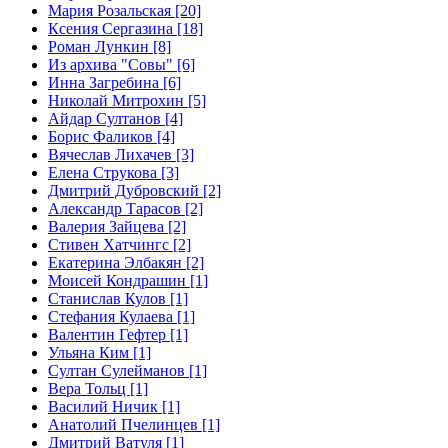
Мария Розальская [20]
Ксения Сергазина [18]
Роман Лункин [8]
Из архива "Совы" [6]
Инна Загребина [6]
Николай Митрохин [5]
Айдар Султанов [4]
Борис Фаликов [4]
Вячеслав Лихачев [3]
Елена Струкова [3]
Дмитрий Дубровский [2]
Александр Тарасов [2]
Валерия Зайцева [2]
Стивен Хатчингс [2]
Екатерина Элбакян [2]
Моисей Кондрашин [1]
Станислав Кулов [1]
Стефания Кулаева [1]
Валентин Гефтер [1]
Ульяна Ким [1]
Султан Сулейманов [1]
Верa Тольц [1]
Василий Ничик [1]
Анатолий Пчелинцев [1]
Дмитрий Ватуля [1]