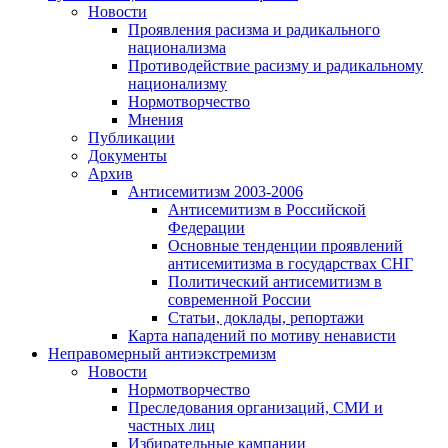
Новости
Проявления расизма и радикального
национализма
Противодействие расизму и радикальному
национализму
Нормотворчество
Мнения
Публикации
Документы
Архив
Антисемитизм 2003-2006
Антисемитизм в Российской
Федерации
Основные тенденции проявлений
антисемитизма в государствах СНГ
Политический антисемитизм в
современной России
Статьи, доклады, репортажи
Карта нападений по мотиву ненависти
Неправомерный антиэкстремизм
Новости
Нормотворчество
Преследования организаций, СМИ и
частных лиц
Избирательные кампании