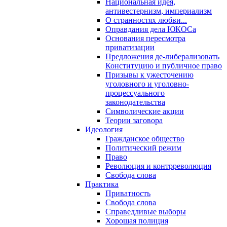
Национальная идея,
антивестернизм, империализм
О странностях любви...
Оправдания дела ЮКОСа
Основания пересмотра
приватизации
Предложения де-либерализовать
Конституцию и публичное право
Призывы к ужесточению
уголовного и уголовно-
процессуального
законодательства
Символические акции
Теории заговора
Идеология
Гражданское общество
Политический режим
Право
Революция и контрреволюция
Свобода слова
Практика
Приватность
Свобода слова
Справедливые выборы
Хорошая полиция