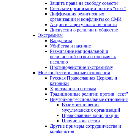
Защита права на свободу совести
Светские организации против "сект"
Диффамация религиозных
организаций и конфликты со СМИ
Акции в защиту нравственности
Дискуссии о религии и обществе
Экстремизм
Вандализм
Убийства и насилие
Разжигание национальной и
религиозной розни и призывы к
насилию
Противодействие экстремизму
Межконфессиональные отношения
Русская Православная Церковь и
католики
Христианство и ислам
Традиционные религии против "сект"
Внутриконфессиональные отношения
Взаимоотношения
мусульманских организаций
Православные юрисдикции
Прочие конфессии
Другие примеры сотрудничества и
конфликтов