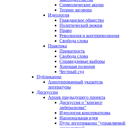
Символические акции
Теории заговора
Идеология
Гражданское общество
Политический режим
Право
Революция и контрреволюция
Свобода слова
Практика
Приватность
Свобода слова
Справедливые выборы
Хорошая полиция
Честный суд
Публикации
Аннотированный указатель
литературы
Дискуссии
Архив предыдущего проекта
Дискуссия о "кризисе
либерализма"
Идеология консерватизма
Национальная идея
Пути легитимации "управляемой