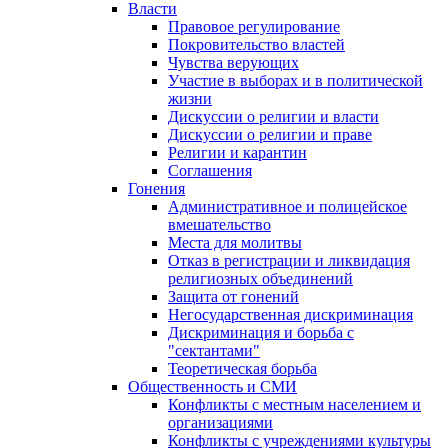
Власти
Правовое регулирование
Покровительство властей
Чувства верующих
Участие в выборах и в политической
жизни
Дискуссии о религии и власти
Дискуссии о религии и праве
Религии и карантин
Соглашения
Гонения
Административное и полицейское
вмешательство
Места для молитвы
Отказ в регистрации и ликвидация
религиозных объединений
Защита от гонений
Негосударственная дискриминация
Дискриминация и борьба с
"сектантами"
Теоретическая борьба
Общественность и СМИ
Конфликты с местным населением и
организациями
Конфликты с учреждениями культуры