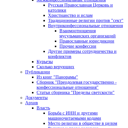
Русская Православная Церковь и
католики
Христианство и ислам
Традиционные религии против "сект"
Внутриконфессиональные отношения
Взаимоотношения
мусульманских организаций
Православные юрисдикции
Прочие конфессии
Другие примеры сотрудничества и
конфликтов
Курьезы
Сколько верующих
Публикации
Из книг "Панорамы"
Сборник "Преодолевая государственно -
конфессиональные отношения"
Статьи сборника "Пределы светскости"
Документы
Архив
Власть
Борьба с ИНН и другими
машиночитаемыми кодами
Место религии в обществе в целом