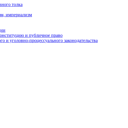
вного толка
зм, империализм
ции
Конституцию и публичное право
о и уголовно-процессуального законодательства