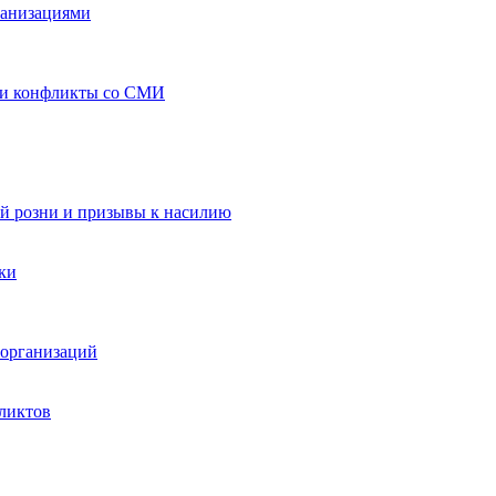
ганизациями
 и конфликты со СМИ
й розни и призывы к насилию
ки
организаций
ликтов