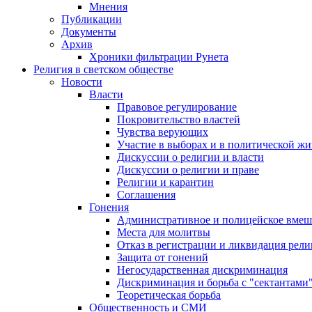
Мнения
Публикации
Документы
Архив
Хроники фильтрации Рунета
Религия в светском обществе
Новости
Власти
Правовое регулирование
Покровительство властей
Чувства верующих
Участие в выборах и в политической ж
Дискуссии о религии и власти
Дискуссии о религии и праве
Религии и карантин
Соглашения
Гонения
Административное и полицейское вмеш
Места для молитвы
Отказ в регистрации и ликвидация рел
Защита от гонений
Негосударственная дискриминация
Дискриминация и борьба с "сектантами
Теоретическая борьба
Общественность и СМИ