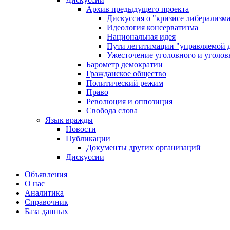
Архив предыдущего проекта
Дискуссия о "кризисе либерализм
Идеология консерватизма
Национальная идея
Пути легитимации "управляемой 
Ужесточение уголовного и уголов
Барометр демократии
Гражданское общество
Политический режим
Право
Революция и оппозиция
Свобода слова
Язык вражды
Новости
Публикации
Документы других организаций
Дискуссии
Объявления
О нас
Аналитика
Справочник
База данных