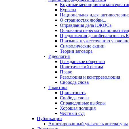
Крупные мероприятия консервати
Курьезы
Национальная идея, антивестерни
О странностях любви...
Оправдания дела ЮКОСа
Основания пересмотра приватиза
Предложения де-либерализовать 
Призывы к ужесточению уголовног
Символические акции
Теории заговора
Идеология
Гражданское общество
Политический режим
Право
Революция и контрреволюция
Свобода слова
Практика
Приватность
Свобода слова
Справедливые выборы
Хорошая полиция
Честный суд
Публикации
Аннотированный указатель литературы
Дискуссии