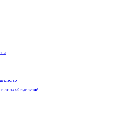
изни
ательство
игиозных объединений
"