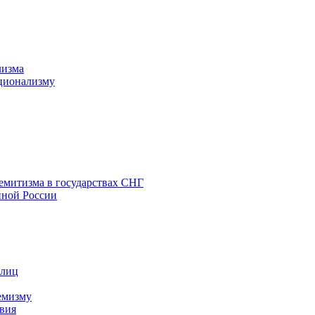
лизма
ционализму
емитизма в государствах СНГ
нной России
 лиц
емизму
вия