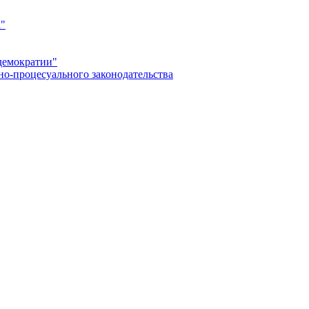
а"
демократии"
но-процесуального законодательства