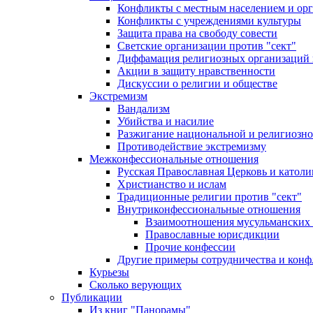
Конфликты с местным населением и ор
Конфликты с учреждениями культуры
Защита права на свободу совести
Светские организации против "сект"
Диффамация религиозных организаций
Акции в защиту нравственности
Дискуссии о религии и обществе
Экстремизм
Вандализм
Убийства и насилие
Разжигание национальной и религиозно
Противодействие экстремизму
Межконфессиональные отношения
Русская Православная Церковь и католи
Христианство и ислам
Традиционные религии против "сект"
Внутриконфессиональные отношения
Взаимоотношения мусульманских 
Православные юрисдикции
Прочие конфессии
Другие примеры сотрудничества и конф
Курьезы
Сколько верующих
Публикации
Из книг "Панорамы"