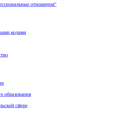
фессиональные отношения"
мыми кодами
ство
ве
го образования
льской сфере