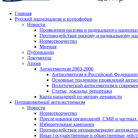
Главная
Русский национализм и ксенофобия
Новости
Проявления расизма и радикального национа
Противодействие расизму и радикальному на
Нормотворчество
Мнения
Публикации
Документы
Архив
Антисемитизм 2003-2006
Антисемитизм в Российской Федерации
Основные тенденции проявлений антис
Политический антисемитизм в совреме
Статьи, доклады, репортажи
Карта нападений по мотиву ненависти
Неправомерный антиэкстремизм
Новости
Нормотворчество
Преследования организаций, СМИ и частных
Избирательные кампании
Противодействие неправомерному антиэкстр
Иные государственные и общественные дейст