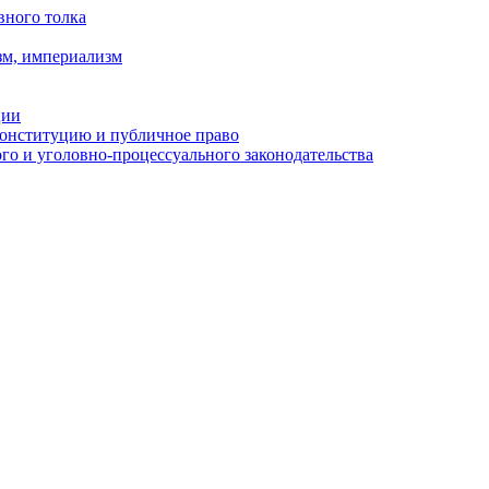
вного толка
зм, империализм
ции
Конституцию и публичное право
о и уголовно-процессуального законодательства