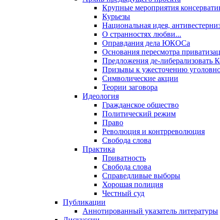
Крупные мероприятия консервати
Курьезы
Национальная идея, антивестерни
О странностях любви...
Оправдания дела ЮКОСа
Основания пересмотра приватиза
Предложения де-либерализовать 
Призывы к ужесточению уголовног
Символические акции
Теории заговора
Идеология
Гражданское общество
Политический режим
Право
Революция и контрреволюция
Свобода слова
Практика
Приватность
Свобода слова
Справедливые выборы
Хорошая полиция
Честный суд
Публикации
Аннотированный указатель литературы
Дискуссии