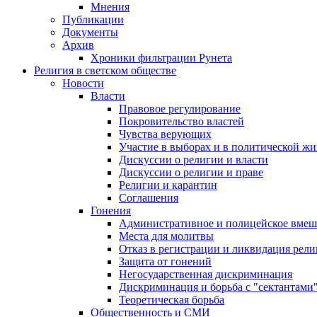
Мнения
Публикации
Документы
Архив
Хроники фильтрации Рунета
Религия в светском обществе
Новости
Власти
Правовое регулирование
Покровительство властей
Чувства верующих
Участие в выборах и в политической ж
Дискуссии о религии и власти
Дискуссии о религии и праве
Религии и карантин
Соглашения
Гонения
Административное и полицейское вмеш
Места для молитвы
Отказ в регистрации и ликвидация рел
Защита от гонений
Негосударственная дискриминация
Дискриминация и борьба с "сектантами
Теоретическая борьба
Общественность и СМИ