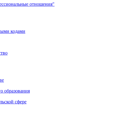
фессиональные отношения"
мыми кодами
ство
ве
го образования
льской сфере