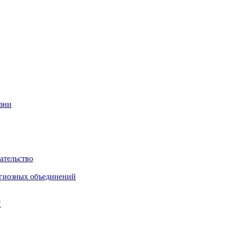
изни
ательство
игиозных объединений
"