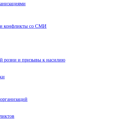
ганизациями
 и конфликты со СМИ
й розни и призывы к насилию
ки
организаций
ликтов