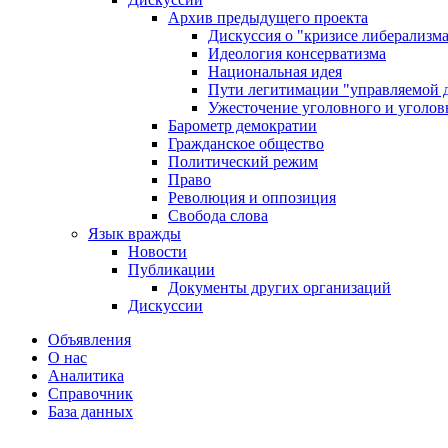
Архив предыдущего проекта
Дискуссия о "кризисе либерализм
Идеология консерватизма
Национальная идея
Пути легитимации "управляемой 
Ужесточение уголовного и уголов
Барометр демократии
Гражданское общество
Политический режим
Право
Революция и оппозиция
Свобода слова
Язык вражды
Новости
Публикации
Документы других организаций
Дискуссии
Объявления
О нас
Аналитика
Справочник
База данных