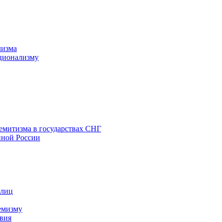
лизма
ционализму
емитизма в государствах СНГ
нной России
 лиц
емизму
вия