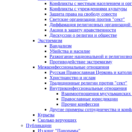
Конфликты с местным населением и ор
Конфликты с учреждениями культуры
Защита права на свободу совести
Светские организации против "сект"
Диффамация религиозных организаций
Акции в защиту нравственности
Дискуссии о религии и обществе
Экстремизм
Вандализм
Убийства и насилие
Разжигание национальной и религиозно
Противодействие экстремизму
Межконфессиональные отношения
Русская Православная Церковь и католи
Христианство и ислам
Традиционные религии против "сект"
Внутриконфессиональные отношения
Взаимоотношения мусульманских 
Православные юрисдикции
Прочие конфессии
Другие примеры сотрудничества и конф
Курьезы
Сколько верующих
Публикации
Из книг "Панорамы"