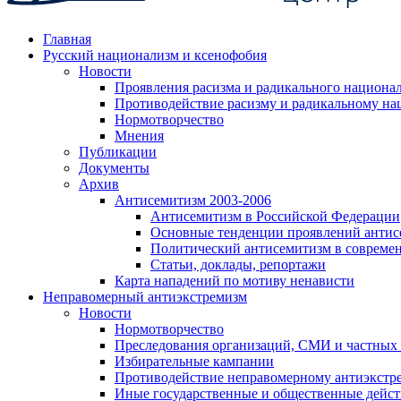
Главная
Русский национализм и ксенофобия
Новости
Проявления расизма и радикального национа
Противодействие расизму и радикальному на
Нормотворчество
Мнения
Публикации
Документы
Архив
Антисемитизм 2003-2006
Антисемитизм в Российской Федерации
Основные тенденции проявлений антис
Политический антисемитизм в совреме
Статьи, доклады, репортажи
Карта нападений по мотиву ненависти
Неправомерный антиэкстремизм
Новости
Нормотворчество
Преследования организаций, СМИ и частных
Избирательные кампании
Противодействие неправомерному антиэкстр
Иные государственные и общественные дейст