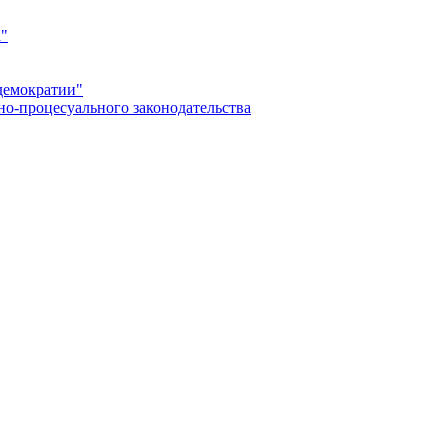
а"
демократии"
но-процесуального законодательства