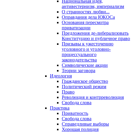
Национальная идея,
антивестернизм, империализм
О странностях любви...
Оправдания дела ЮКОСа
Основания пересмотра
приватизации
Предложения де-либерализовать
Конституцию и публичное право
Призывы к ужесточению
уголовного и уголовно-
процессуального
законодательства
Символические акции
Теории заговора
Идеология
Гражданское общество
Политический режим
Право
Революция и контрреволюция
Свобода слова
Практика
Приватность
Свобода слова
Справедливые выборы
Хорошая полиция