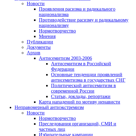
Новости
Проявления расизма и радикального
национализма
Противодействие расизму и радикальному
национализму
Нормотворчество
Мнения
Публикации
Документы
Архив
Антисемитизм 2003-2006
Антисемитизм в Российской
Федерации
Основные тенденции проявлений
антисемитизма в государствах СНГ
Политический антисемитизм в
современной России
Статьи, доклады, репортажи
Карта нападений по мотиву ненависти
Неправомерный антиэкстремизм
Новости
Нормотворчество
Преследования организаций, СМИ и
частных лиц
Избирательные кампании