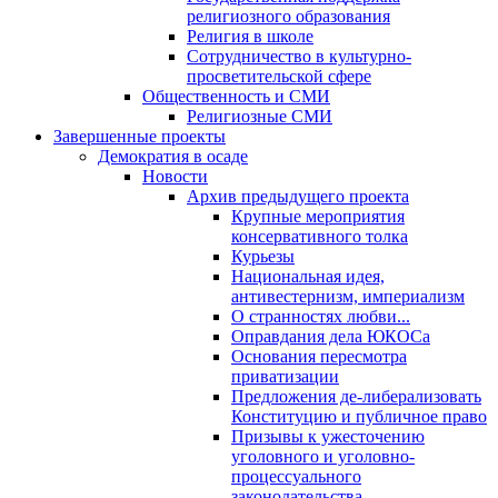
религиозного образования
Религия в школе
Сотрудничество в культурно-
просветительской сфере
Общественность и СМИ
Религиозные СМИ
Завершенные проекты
Демократия в осаде
Новости
Архив предыдущего проекта
Крупные мероприятия
консервативного толка
Курьезы
Национальная идея,
антивестернизм, империализм
О странностях любви...
Оправдания дела ЮКОСа
Основания пересмотра
приватизации
Предложения де-либерализовать
Конституцию и публичное право
Призывы к ужесточению
уголовного и уголовно-
процессуального
законодательства