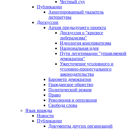
Честный суд
Публикации
Аннотированный указатель
литературы
Дискуссии
Архив предыдущего проекта
Дискуссия о "кризисе
либерализма"
Идеология консерватизма
Национальная идея
Пути легитимации "управляемой
демократии"
Ужесточение уголовного и
уголовно-процесуального
законодательства
Барометр демократии
Гражданское общество
Политический режим
Право
Революция и оппозиция
Свобода слова
Язык вражды
Новости
Публикации
Документы других организаций