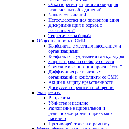
Отказ в регистрации и ликвидация
религиозных объединений
Защита от гонений
Негосударственная дискриминация
Дискриминация и борьба с
"сектантами"
Теоретическая борьба
Общественность и СМИ
Конфликты с местным населением и
организациями
Конфликты с учреждениями культуры
Защита права на свободу совести
Светские организации против "сект"
Диффамация религиозных
организаций и конфликты со СМИ
Акции в защиту нравственности
Дискуссии о религии и обществе
Экстремизм
Вандализм
Убийства и насилие
Разжигание национальной и
религиозной розни и призывы к
насилию
Противодействие экстремизму
Межконфессиональные отношения