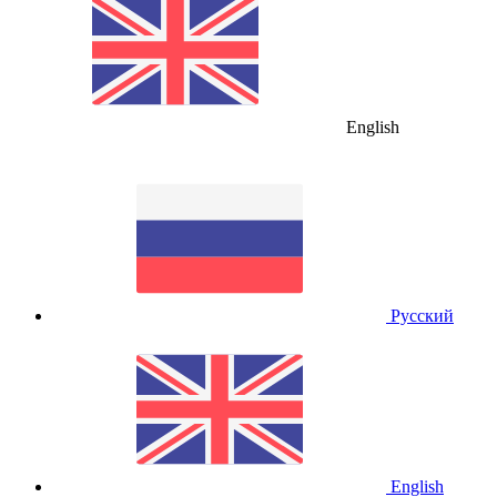
English
Русский
English