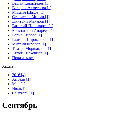
Вадим Карастелев [1]
Валерия Ахметьева [1]
Михаил Шахов [1]
Станислав Минин [1]
Дмитрий Макаров [1]
Виталий Пономарев [1]
Константин Андреев [1]
Борис Кнорре [1]
Галина Широкалова [1]
Михаил Фролов [1]
Тамара Морщакова [1]
Антон Шеховцов [1]
Показать все
Архив
2016 [4]
Апрель [1]
Май [1]
Июль [1]
Сентябрь [1]
Сентябрь