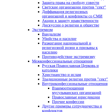
Защита права на свободу совести
Светские организации против "сект"
Диффамация религиозных
организаций и конфликты со СМИ
Акции в защиту нравственности
Дискуссии о религии и обществе
Экстремизм
Вандализм
Убийства и насилие
Разжигание национальной и
религиозной розни и призывы к
насилию
Противодействие экстремизму
Межконфессиональные отношения
Русская Православная Церковь и
католики
Христианство и ислам
Традиционные религии против "сект"
Внутриконфессиональные отношения
Взаимоотношения
мусульманских организаций
Православные юрисдикции
Прочие конфессии
Другие примеры сотрудничества и
конфликтов