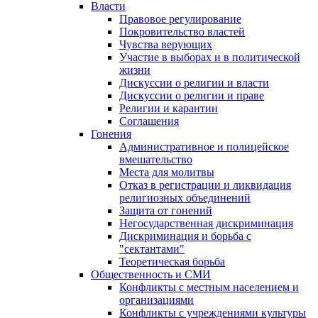
Власти
Правовое регулирование
Покровительство властей
Чувства верующих
Участие в выборах и в политической
жизни
Дискуссии о религии и власти
Дискуссии о религии и праве
Религии и карантин
Соглашения
Гонения
Административное и полицейское
вмешательство
Места для молитвы
Отказ в регистрации и ликвидация
религиозных объединений
Защита от гонений
Негосударственная дискриминация
Дискриминация и борьба с
"сектантами"
Теоретическая борьба
Общественность и СМИ
Конфликты с местным населением и
организациями
Конфликты с учреждениями культуры