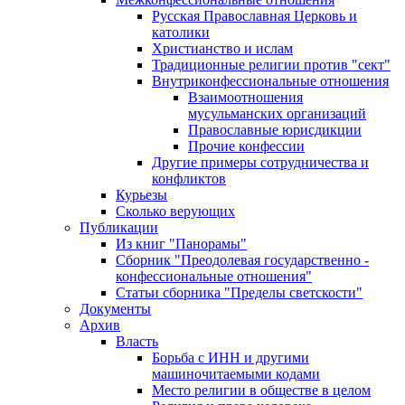
Русская Православная Церковь и
католики
Христианство и ислам
Традиционные религии против "сект"
Внутриконфессиональные отношения
Взаимоотношения
мусульманских организаций
Православные юрисдикции
Прочие конфессии
Другие примеры сотрудничества и
конфликтов
Курьезы
Сколько верующих
Публикации
Из книг "Панорамы"
Сборник "Преодолевая государственно -
конфессиональные отношения"
Статьи сборника "Пределы светскости"
Документы
Архив
Власть
Борьба с ИНН и другими
машиночитаемыми кодами
Место религии в обществе в целом