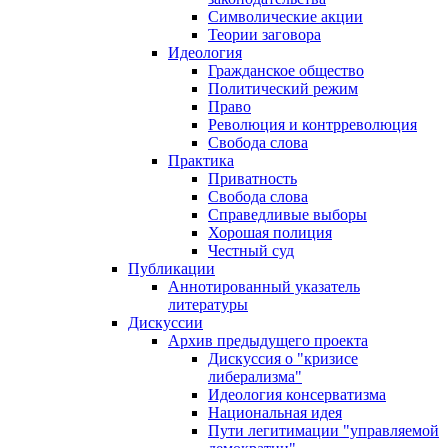
Символические акции
Теории заговора
Идеология
Гражданское общество
Политический режим
Право
Революция и контрреволюция
Свобода слова
Практика
Приватность
Свобода слова
Справедливые выборы
Хорошая полиция
Честный суд
Публикации
Аннотированный указатель
литературы
Дискуссии
Архив предыдущего проекта
Дискуссия о "кризисе
либерализма"
Идеология консерватизма
Национальная идея
Пути легитимации "управляемой