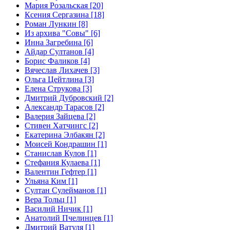
Мария Розальская [20]
Ксения Сергазина [18]
Роман Лункин [8]
Из архива "Совы" [6]
Инна Загребина [6]
Айдар Султанов [4]
Борис Фаликов [4]
Вячеслав Лихачев [3]
Ольга Цейтлина [3]
Елена Струкова [3]
Дмитрий Дубровский [2]
Александр Тарасов [2]
Валерия Зайцева [2]
Стивен Хатчингс [2]
Екатерина Элбакян [2]
Моисей Кондрашин [1]
Станислав Кулов [1]
Стефания Кулаева [1]
Валентин Гефтер [1]
Ульяна Ким [1]
Султан Сулейманов [1]
Верa Тольц [1]
Василий Ничик [1]
Анатолий Пчелинцев [1]
Дмитрий Ватуля [1]