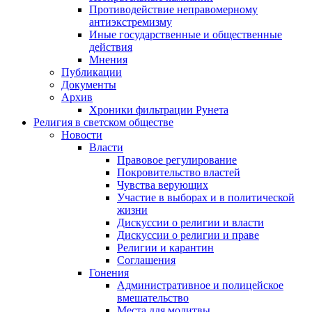
Противодействие неправомерному
антиэкстремизму
Иные государственные и общественные
действия
Мнения
Публикации
Документы
Архив
Хроники фильтрации Рунета
Религия в светском обществе
Новости
Власти
Правовое регулирование
Покровительство властей
Чувства верующих
Участие в выборах и в политической
жизни
Дискуссии о религии и власти
Дискуссии о религии и праве
Религии и карантин
Соглашения
Гонения
Административное и полицейское
вмешательство
Места для молитвы