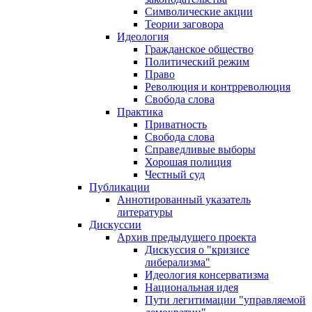
Символические акции
Теории заговора
Идеология
Гражданское общество
Политический режим
Право
Революция и контрреволюция
Свобода слова
Практика
Приватность
Свобода слова
Справедливые выборы
Хорошая полиция
Честный суд
Публикации
Аннотированный указатель
литературы
Дискуссии
Архив предыдущего проекта
Дискуссия о "кризисе
либерализма"
Идеология консерватизма
Национальная идея
Пути легитимации "управляемой