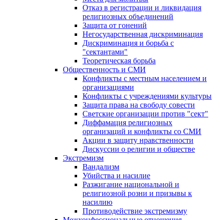
Отказ в регистрации и ликвидация
религиозных объединений
Защита от гонений
Негосударственная дискриминация
Дискриминация и борьба с
"сектантами"
Теоретическая борьба
Общественность и СМИ
Конфликты с местным населением и
организациями
Конфликты с учреждениями культуры
Защита права на свободу совести
Светские организации против "сект"
Диффамация религиозных
организаций и конфликты со СМИ
Акции в защиту нравственности
Дискуссии о религии и обществе
Экстремизм
Вандализм
Убийства и насилие
Разжигание национальной и
религиозной розни и призывы к
насилию
Противодействие экстремизму
Межконфессиональные отношения