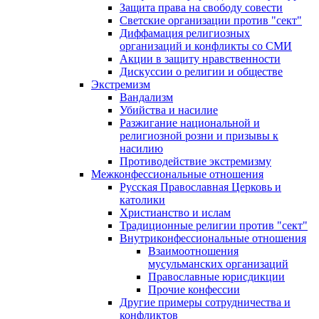
Защита права на свободу совести
Светские организации против "сект"
Диффамация религиозных
организаций и конфликты со СМИ
Акции в защиту нравственности
Дискуссии о религии и обществе
Экстремизм
Вандализм
Убийства и насилие
Разжигание национальной и
религиозной розни и призывы к
насилию
Противодействие экстремизму
Межконфессиональные отношения
Русская Православная Церковь и
католики
Христианство и ислам
Традиционные религии против "сект"
Внутриконфессиональные отношения
Взаимоотношения
мусульманских организаций
Православные юрисдикции
Прочие конфессии
Другие примеры сотрудничества и
конфликтов