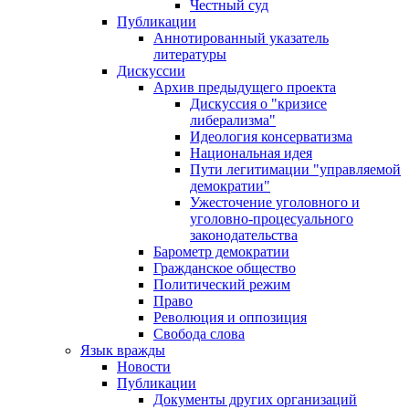
Честный суд
Публикации
Аннотированный указатель
литературы
Дискуссии
Архив предыдущего проекта
Дискуссия о "кризисе
либерализма"
Идеология консерватизма
Национальная идея
Пути легитимации "управляемой
демократии"
Ужесточение уголовного и
уголовно-процесуального
законодательства
Барометр демократии
Гражданское общество
Политический режим
Право
Революция и оппозиция
Свобода слова
Язык вражды
Новости
Публикации
Документы других организаций