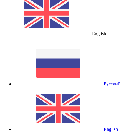
English
Русский
English