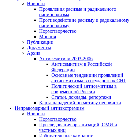
Новости
Проявления расизма и радикального
национализма
Противодействие расизму и радикальному
национализму
Нормотворчество
Мнения
Публикации
Документы
Архив
Антисемитизм 2003-2006
Антисемитизм в Российской
Федерации
Основные тенденции проявлений
антисемитизма в государствах СНГ
Политический антисемитизм в
современной России
Статьи, доклады, репортажи
Карта нападений по мотиву ненависти
Неправомерный антиэкстремизм
Новости
Нормотворчество
Преследования организаций, СМИ и
частных лиц
Избирательные кампании