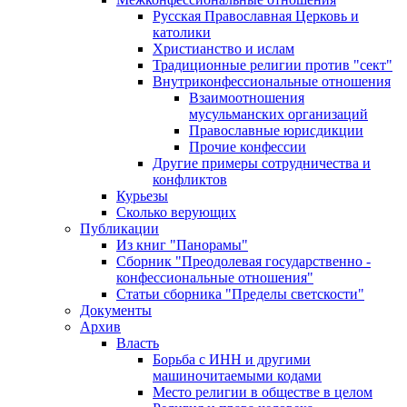
Русская Православная Церковь и
католики
Христианство и ислам
Традиционные религии против "сект"
Внутриконфессиональные отношения
Взаимоотношения
мусульманских организаций
Православные юрисдикции
Прочие конфессии
Другие примеры сотрудничества и
конфликтов
Курьезы
Сколько верующих
Публикации
Из книг "Панорамы"
Сборник "Преодолевая государственно -
конфессиональные отношения"
Статьи сборника "Пределы светскости"
Документы
Архив
Власть
Борьба с ИНН и другими
машиночитаемыми кодами
Место религии в обществе в целом