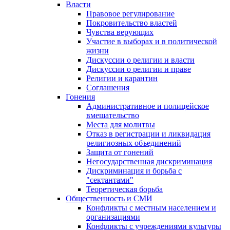
Власти
Правовое регулирование
Покровительство властей
Чувства верующих
Участие в выборах и в политической
жизни
Дискуссии о религии и власти
Дискуссии о религии и праве
Религии и карантин
Соглашения
Гонения
Административное и полицейское
вмешательство
Места для молитвы
Отказ в регистрации и ликвидация
религиозных объединений
Защита от гонений
Негосударственная дискриминация
Дискриминация и борьба с
"сектантами"
Теоретическая борьба
Общественность и СМИ
Конфликты с местным населением и
организациями
Конфликты с учреждениями культуры