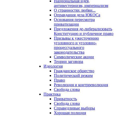
Национальная идея,
антивестернизм, империализм
О странностях любви...
Оправдания дела ЮКОСа
Основания пересмотра
приватизации
Предложения де-либерализовать
Конституцию и публичное право
Призывы к ужесточению
уголовного и уголовно-
процессуального
законодательства
Символические акции
Теории заговора
Идеология
Гражданское общество
Политический режим
Право
Революция и контрреволюция
Свобода слова
Практика
Приватность
Свобода слова
Справедливые выборы
Хорошая полиция