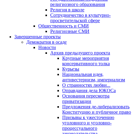
религиозного образования
Религия в школе
Сотрудничество в культурно-
просветительской сфере
Общественность и СМИ
Религиозные СМИ
Завершенные проекты
Демократия в осаде
Новости
Архив предыдущего проекта
Крупные мероприятия
консервативного толка
Курьезы
Национальная идея,
антивестернизм, империализм
О странностях любви...
Оправдания дела ЮКОСа
Основания пересмотра
приватизации
Предложения де-либерализовать
Конституцию и публичное право
Призывы к ужесточению
уголовного и уголовно-
процессуального
законодательства