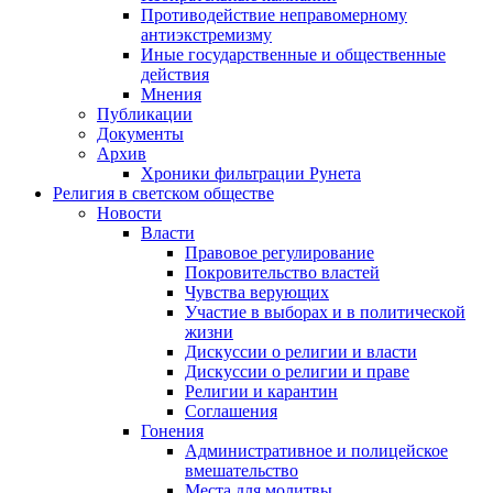
Противодействие неправомерному
антиэкстремизму
Иные государственные и общественные
действия
Мнения
Публикации
Документы
Архив
Хроники фильтрации Рунета
Религия в светском обществе
Новости
Власти
Правовое регулирование
Покровительство властей
Чувства верующих
Участие в выборах и в политической
жизни
Дискуссии о религии и власти
Дискуссии о религии и праве
Религии и карантин
Соглашения
Гонения
Административное и полицейское
вмешательство
Места для молитвы