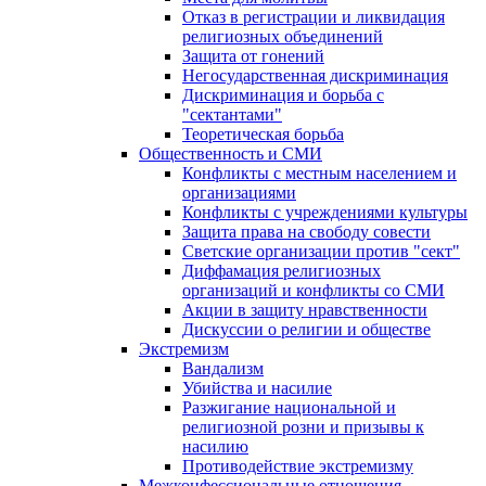
Отказ в регистрации и ликвидация
религиозных объединений
Защита от гонений
Негосударственная дискриминация
Дискриминация и борьба с
"сектантами"
Теоретическая борьба
Общественность и СМИ
Конфликты с местным населением и
организациями
Конфликты с учреждениями культуры
Защита права на свободу совести
Светские организации против "сект"
Диффамация религиозных
организаций и конфликты со СМИ
Акции в защиту нравственности
Дискуссии о религии и обществе
Экстремизм
Вандализм
Убийства и насилие
Разжигание национальной и
религиозной розни и призывы к
насилию
Противодействие экстремизму
Межконфессиональные отношения