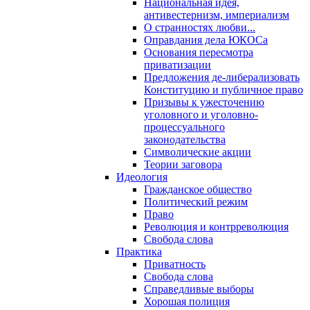
Национальная идея,
антивестернизм, империализм
О странностях любви...
Оправдания дела ЮКОСа
Основания пересмотра
приватизации
Предложения де-либерализовать
Конституцию и публичное право
Призывы к ужесточению
уголовного и уголовно-
процессуального
законодательства
Символические акции
Теории заговора
Идеология
Гражданское общество
Политический режим
Право
Революция и контрреволюция
Свобода слова
Практика
Приватность
Свобода слова
Справедливые выборы
Хорошая полиция