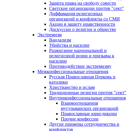
Защита права на свободу совести
Светские организации против "сект"
Диффамация религиозных
организаций и конфликты со СМИ
Акции в защиту нравственности
Дискуссии о религии и обществе
Экстремизм
Вандализм
Убийства и насилие
Разжигание национальной и
религиозной розни и призывы к
насилию
Противодействие экстремизму
Межконфессиональные отношения
Русская Православная Церковь и
католики
Христианство и ислам
Традиционные религии против "сект"
Внутриконфессиональные отношения
Взаимоотношения
мусульманских организаций
Православные юрисдикции
Прочие конфессии
Другие примеры сотрудничества и
конфликтов