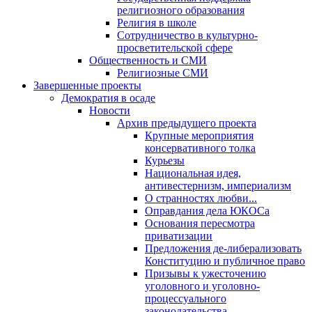
религиозного образования
Религия в школе
Сотрудничество в культурно-
просветительской сфере
Общественность и СМИ
Религиозные СМИ
Завершенные проекты
Демократия в осаде
Новости
Архив предыдущего проекта
Крупные мероприятия
консервативного толка
Курьезы
Национальная идея,
антивестернизм, империализм
О странностях любви...
Оправдания дела ЮКОСа
Основания пересмотра
приватизации
Предложения де-либерализовать
Конституцию и публичное право
Призывы к ужесточению
уголовного и уголовно-
процессуального
законодательства