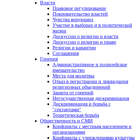
Власти
Правовое регулирование
Покровительство властей
Чувства верующих
Участие в выборах и в политической
жизни
Дискуссии о религии и власти
Дискуссии о религии и праве
Религии и карантин
Соглашения
Гонения
Административное и полицейское
вмешательство
Места для молитвы
Отказ в регистрации и ликвидация
религиозных объединений
Защита от гонений
Негосударственная дискриминация
Дискриминация и борьба с
"сектантами"
Теоретическая борьба
Общественность и СМИ
Конфликты с местным населением и
организациями
Конфликты с учреждениями культуры