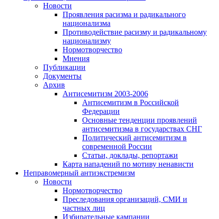
Новости
Проявления расизма и радикального
национализма
Противодействие расизму и радикальному
национализму
Нормотворчество
Мнения
Публикации
Документы
Архив
Антисемитизм 2003-2006
Антисемитизм в Российской
Федерации
Основные тенденции проявлений
антисемитизма в государствах СНГ
Политический антисемитизм в
современной России
Статьи, доклады, репортажи
Карта нападений по мотиву ненависти
Неправомерный антиэкстремизм
Новости
Нормотворчество
Преследования организаций, СМИ и
частных лиц
Избирательные кампании