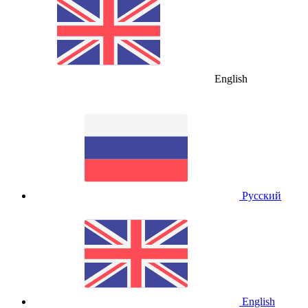
English
Русский
English