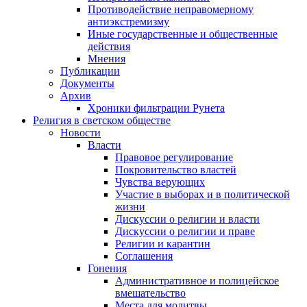
Противодействие неправомерному
антиэкстремизму
Иные государственные и общественные
действия
Мнения
Публикации
Документы
Архив
Хроники фильтрации Рунета
Религия в светском обществе
Новости
Власти
Правовое регулирование
Покровительство властей
Чувства верующих
Участие в выборах и в политической
жизни
Дискуссии о религии и власти
Дискуссии о религии и праве
Религии и карантин
Соглашения
Гонения
Административное и полицейское
вмешательство
Места для молитвы