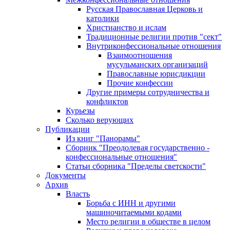
Русская Православная Церковь и
католики
Христианство и ислам
Традиционные религии против "сект"
Внутриконфессиональные отношения
Взаимоотношения
мусульманских организаций
Православные юрисдикции
Прочие конфессии
Другие примеры сотрудничества и
конфликтов
Курьезы
Сколько верующих
Публикации
Из книг "Панорамы"
Сборник "Преодолевая государственно -
конфессиональные отношения"
Статьи сборника "Пределы светскости"
Документы
Архив
Власть
Борьба с ИНН и другими
машиночитаемыми кодами
Место религии в обществе в целом