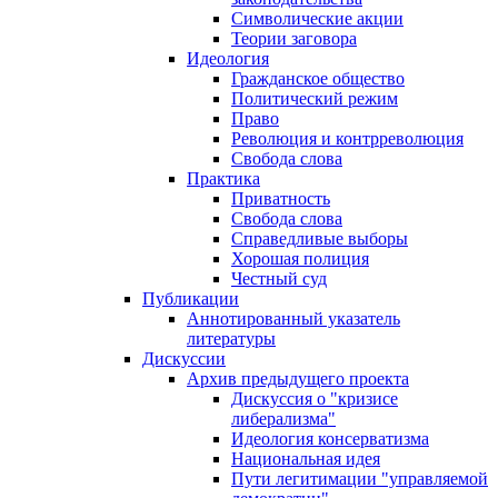
Символические акции
Теории заговора
Идеология
Гражданское общество
Политический режим
Право
Революция и контрреволюция
Свобода слова
Практика
Приватность
Свобода слова
Справедливые выборы
Хорошая полиция
Честный суд
Публикации
Аннотированный указатель
литературы
Дискуссии
Архив предыдущего проекта
Дискуссия о "кризисе
либерализма"
Идеология консерватизма
Национальная идея
Пути легитимации "управляемой