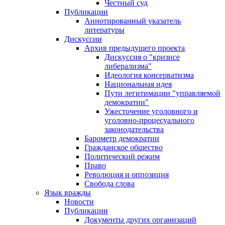
Честный суд
Публикации
Аннотированный указатель
литературы
Дискуссии
Архив предыдущего проекта
Дискуссия о "кризисе
либерализма"
Идеология консерватизма
Национальная идея
Пути легитимации "управляемой
демократии"
Ужесточение уголовного и
уголовно-процесуального
законодательства
Барометр демократии
Гражданское общество
Политический режим
Право
Революция и оппозиция
Свобода слова
Язык вражды
Новости
Публикации
Документы других организаций